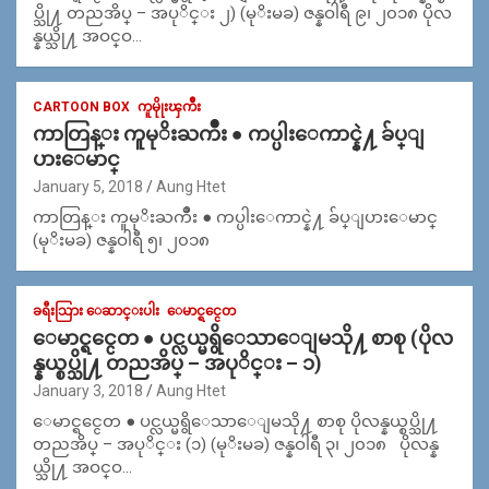
ပ္သို႔ တညအိပ္ – အပုိင္း ၂) (မုိးမခ) ဇန္နဝါရီ ၉၊ ၂၀၁၈ ပိုလ
န္နယ္သို႔ အဝင္ဝ…
CARTOON BOX
ကူမိုုးၾကိဳး
ကာတြန္း ကူမုိးႀကိဳး ● ကပ္ပါးေကာင္နဲ႔ ခ်ပ္ျ
ပားေမာင္
January 5, 2018
Aung Htet
ကာတြန္း ကူမုိးႀကိဳး ● ကပ္ပါးေကာင္နဲ႔ ခ်ပ္ျပားေမာင္
(မုိးမခ) ဇန္နဝါရီ ၅၊ ၂၀၁၈
ခရီးသြား ေဆာင္းပါး
ေမာင္ရင္ငေတ
ေမာင္ရင္ငေတ ● ပင္လယ္မရွိေသာေျမသို႔ စာစု (ပိုလ
န္နယ္စပ္သို႔ တညအိပ္ – အပုိင္း – ၁)
January 3, 2018
Aung Htet
ေမာင္ရင္ငေတ ● ပင္လယ္မရွိေသာေျမသို႔ စာစု ပိုလန္နယ္စပ္သို႔
တညအိပ္ – အပုိင္း (၁) (မုိးမခ) ဇန္နဝါရီ ၃၊ ၂၀၁၈ ပိုလန္န
ယ္သို႔ အဝင္ဝ…