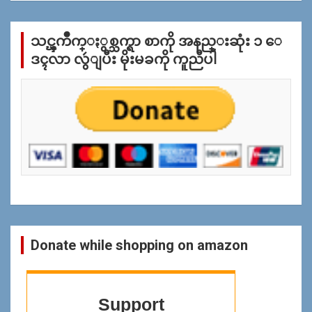
လိုု
က္
သင္ၾကိဳက္ႏွစ္သက္ရာ စာကို အနည္းဆုံး ၁ ေ
ျ
ပ
ဒၚလာ လွဴျပီး မိုးမခကို ကူညီပါ
န္
ရွာ
ရန္
Donate while shopping on amazon