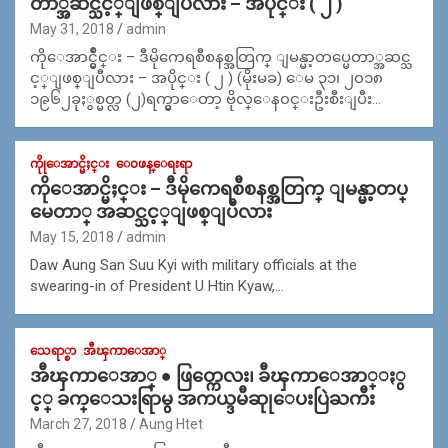
တာ္အဆင္သင့္ျဖစ္ျပီလား – အပိုင္း ( ၂ )
May 31, 2018
admin
ကိုေအာင္မွိဳင္း – ဒီမိုကေရစီစနစ္အတြက္ ျမန္မာ့တပ္မေတာ္အဆင္သ
င့္ျဖစ္ျပီလား – အပိုင္း ( ၂ ) (မိုးမခ) ေမ ၃၁၊ ၂၀၁၈
၁၉၆၂ခုႏွစ္မတ္လ (၂)ရက္မွာေတာ့ ဗိုလ္ေန၀င္းဦးစီးျပီး…
ကိုုေအာင္မိႈင္း
ေ၀ဖန္ေရးရာ
ကိုေအာင္မိႈင္း – ဒီမိုကေရစီစနစ္အတြက္ ျမန္မာ့တပ္
မေတာ္ အဆင္သင့္ျဖစ္ျပီလား
May 15, 2018
admin
Daw Aung San Suu Kyi with military officials at the
swearing-in of President U Htin Kyaw,…
သေရာ္စာ
အီၾကာေအာ္
အီၾကာေအာ္ ● ဖြတ္ကေလး၊ ခီၾကာေအာ္ႏွ
င့္ ခက္ေသးရြာမွ အကယ္ဒမီဆုုေပးပြဲႀကီး
March 27, 2018
Aung Htet