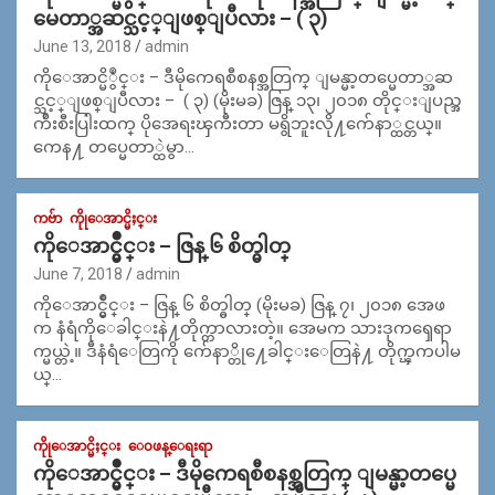
မေတာ္အဆင္သင့္ျဖစ္ျပီလား – ( ၃)
June 13, 2018
admin
ကိုေအာင္မိွဳင္း – ဒီမိုကေရစီစနစ္အတြက္ ျမန္မာ့တပ္မေတာ္အဆ
င္သင့္ျဖစ္ျပီလား – ( ၃) (မိုးမခ) ဇြန္ ၁၃၊ ၂၀၁၈ တိုင္းျပည္အ
က်ဴိးစီးပြါးထက္ ပိုအေရးၾကီးတာ မရွိဘူးလို႔က်ေနာ္ထင္တယ္။
ကေန႔ တပ္မေတာ္ထဲမွာ…
ကဗ်ာ
ကိုုေအာင္မိႈင္း
ကိုေအာင္မွိဳင္း – ဇြန္ ၆ စိတ္ဓါတ္
June 7, 2018
admin
ကိုေအာင္မွိဳင္း – ဇြန္ ၆ စိတ္ဓါတ္ (မိုးမခ) ဇြန္ ၇၊ ၂၀၁၈ အေဖ
က နံရံကိုေခါင္းနဲ႔တိုက္တာလားတဲ့။ အေမက သားဒုကၡေရာ
က္မယ္တဲ့။ ဒီနံရံေတြကို က်ေနာ္တို႔ေခါင္းေတြနဲ႔ တိုက္ၾကပါမ
ယ္…
ကိုုေအာင္မိႈင္း
ေ၀ဖန္ေရးရာ
ကိုေအာင္မွိဳင္း – ဒီမိုကေရစီစနစ္အတြက္ ျမန္မာ့တပ္မေ