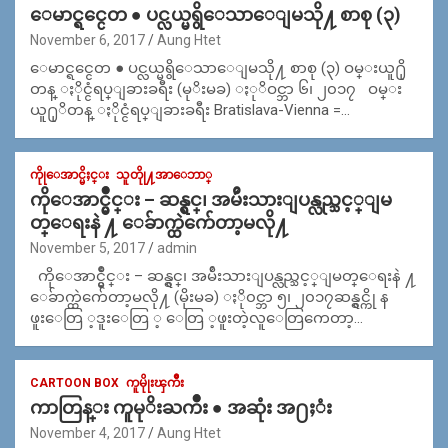
ေမာင္ရင္ငေတ ● ပင္လယ္မရွိေသာေျမသို႔ စာစု (၃)
November 6, 2017
Aung Htet
ေမာင္ရင္ငေတ ● ပင္လယ္မရွိေသာေျမသို႔ စာစု (၃) ဝမ္းယူ႐ို
တန္ ႏိုင္ငံရပ္ျခားခရီး (မုိးမခ) ႏုိဝင္ဘာ ၆၊ ၂၀၁၇ ဝမ္း
ယူ႐ုိတန္ ႏိုင္ငံရပ္ျခားခရီး Bratislava-Vienna =…
ကိုုေအာင္မိႈင္း
သူတိုု႔အာေဘာ္
ကိုေအာင္မွိဳင္း – ဆန္ရွင္၊ အမ်ဴိးသားျပန္လည္သင့္ျမ
တ္ေရးနဲ ႔ ေခ်ာက္ထဲက်ေတာ့မလို႔
November 5, 2017
admin
ကိုေအာင္မွိဳင္း – ဆန္ရွင္၊ အမ်ဴိးသားျပန္လည္သင့္ျမတ္ေရးနဲ ႔
ေခ်ာက္ထဲက်ေတာ့မလို႔ (မိုးမခ) ႏို၀င္ဘာ ၅၊ ၂၀၁၇ဆန္ရွင္ကို န
ဖူးေတြ ့ဒူးေတြ ့ ေတြ ့ဖူးတဲ့လူေတြကေတာ့…
CARTOON BOX
ကူမိုုးၾကိဳး
ကာတြန္း ကူမုိးႀကိဳး ● အဆုံး အ႐ႈံး
November 4, 2017
Aung Htet