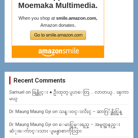
Recent Comments
Samuel
on
ခြန္ဆိုင္း ● ဦးထုတ္ျပာေတြ … လာတယ္… ၾကာ
မယ္
Dr. Maung Maung Gyi
on
သန္း၀င္းလိႈင္ – ဆာဂြ်န္ဆိုင္မြန္
Dr. Maung Maung Gyi
on
ေမာင္စြမ္းရည္ – အမွတ္အနည္း
ဆံုးေက်ာင္းသား ျမန္မာစာကိုသြား