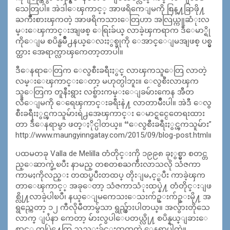
သေတြပါ။ အဲဒါေၾကာင့္ အာဖရိကေျမကို စြန္႔ခြာဖို႔
ႀကိဳးစားၾကတဲ့ အာဖရိကသားေတြဟာ အလြယ္ကူဆံုးလ
မ္းေၾကာင္းအျဖစ္ ေရြးခ်ယ္ လာခဲ့ၾကရာက ဒီေမာ္ရို
ကိုေျမ စပိန္ၿမိဳ႕နယ္ေလးႏွစ္ခုကို ေအာင္ေျမအျဖစ္ ပစ္မွ
တ္ထား အေရာက္လာၾကေတာ့တာပါ။
ဒီေနရာေတြက ေလွစီးခရီးႏွင္ လာၾကသူေတြ လာတဲ့
လမ္းေၾကာင္းေတာ့ မဟုတ္ပါဘူး။ ေလွစီးလာၾက
သူေတြက တူနီးရွား လစ္ဗ်ားကမ္းေျခမ်ားကေန အီတ
လီေျမကို ေရေၾကာင္းခရီးနဲ႔ လာတာမ်ဳိးပါ။ အဲဒီ ေလွ
စီးခရီးႏွင္ၾကသူမ်ားရဲ႕အေၾကာင္း ေမာင္ရင္ငေတေရးထား
တာ ဒီေနရာမွာ ဖတ္ႏိုင္ပါတယ္။ “ေလွစီးခရီးႏွင္ၾကသူမ်ား”
http://www.maungyinngatay.com/2015/09/blog-post.html။
ပထမတခု Valla de Melilla တံတိုင္းကို ၁၉၉၈ ခုႏွစ္မွာ စတင္တ
ည္ေဆာက္ခဲ့ၿပီး နာမည္ တစတစႀကီးလာသလို သံဇကာ
ကာမႈကိုလည္း တထပ္ၿပီးတထပ္ တိုးျမႇင့္ၿပီး ကာခဲ့ၾက
တာေၾကာင့္ အခုေတာ့ သံဇကာသံုးထပ္နဲ႔ တံတိုင္းျဖ
စ္လို႔လာခဲ့ပါၿပီ၊ နယ္ေျမကေသးေသးက်ဥ္းက်ဥ္းမို႔ အ
ရွည္ကေတာ့ ၁၂ ကီလိုမီတာမွ်သာ ရွည္လွ်ားပါတယ္။ အလွ်ားတိုသေ
လာက္ ျပႆနာ ကေတာ့ မ်ားလွပါေပတယ္လို႔ စပိန္နယ္ျခားေ
စာင့္ တပ္ဖြဲ႔ေတြ ညည္းခ်င္းထုတ္ရတဲ့ ေနရာပါတဲ့။