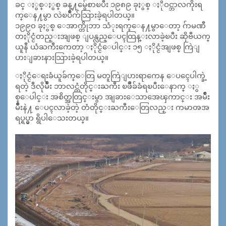
ခင္ ႏွစ္ႏွစ္ ခန္႔မွ်ေစာၿပီး ၁၉၈၉ ခုႏွစ္ ႏိုဝင္ဘာလကိုးရ
က္ေန႔မွာ လဲၿပိဳက်သြားခဲ့ရပါတယ္။
၁၉၉၀ ခုႏွစ္ ေအာက္တိုဘာ သံုးရက္ေန႔မွာေတာ့ ဂ်ာမဏီ
တႏိုင္ငံတည္းအျဖစ္ ျပန္လည္ေပၚထြန္းလာခဲ့ၿပီး ဆိုဗီယက္
ယူနီ ယံႀကီးကေတာ့ ႏိုင္ငံေပါင္း ၁၅ ႏိုင္ငံအျဖစ္ ကြဲျ
ပားျခားနားသြားခဲ့ရပါတယ္။
ႏိုင္ငံေရးခံယူခ်က္ေတြ မတူကြဲျပားရာကေန ေပၚေပါက္ခဲ့
ရတဲ့ ဒီလိုမ်ဳိး ဘာလင္တံတိုင္းႀကီး ၿဖိဳခ်ခံရၿပီးေနာက္ ႏွ
စ္ေပါင္း အစိတ္အတြင္းမွာ အျခားေသာအေၾကာင္း အမ်ဳိး
မ်ဳိးနဲ႔ ေပၚလာခဲ့တဲ့ တံတိုင္းႀကီးေတြလည္း ကမာၻအ
ရပ္ရပ္မွာ ရွိပါေသးတယ္။