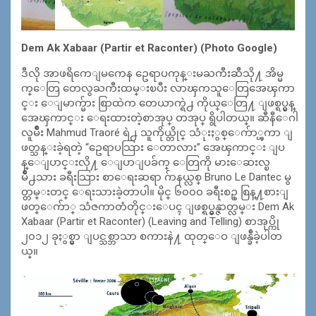
Dem Ak Xabaar (Partir et Raconter) (Photo Google)
ဒီလို အာဖရိကေျမကေန ဥေရာပကုန္းမႀကီးဆီသို႔ အိမ္မ
က္ေတြ တေလွႀကီးထမ္းၿပီး လာၾကသူေတြအေၾကာ
င္း ေျမာက္မ်ား စြာထဲက တေယာက္ရဲ႕ ကိုယ္ေတြ႔ ျဖစ္ရပ္မွန္
အေၾကာင္း ေရးထားတဲ့စာအုပ္ တအုပ္ ရွိပါတယ္။ ဆီနီေဂါ
လူမ်ဳိး Mahmud Traoré ရဲ႕ သူကိုယ္တိုင္ သံုးႏွစ္ေက်ာ္ၾကာ ျ
ဖတ္သန္းခဲ့ရတဲ့ “ဥေရာပသြား ေတာလား” အေၾကာင္း ျပ
န္ေျပာင္းလို႔ ေျပာျပခ်က္ ေတြကို မားေဆးလ္ၿ
မိဳ႕သား ခရီးသြား စာေရးဆရာ ဂ်ာနယ္လစ္ Bruno Le Dantec မွ
တ္တမ္းတင္ ေရးသားခဲ့တာပါ။ မိုင္ ၆၀၀၀ ခရီးစဥ္ စြန္႔စားျ
ဖတ္ေက်ာ္ သံဇကာတံတိုင္းေပၚ ျဖစ္ရပ္မွန္ဇာတ္လမ္း Dem Ak
Xabaar (Partir et Raconter) (Leaving and Telling) စာအုပ္ကို
၂၀၁၂ ခုႏွစ္မွာ ျပင္သစ္ဘာသာ စကားနဲ႔ ထုတ္ေဝ ျဖန္ခ်ီခဲ့ပါတ
ယ္။