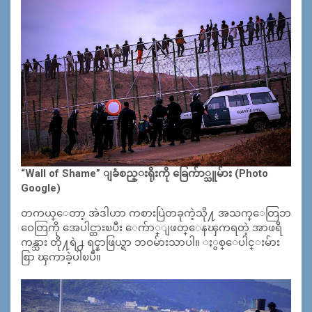
“Wall of Shame” ျခံစည္းရိုးကို ခြေက်ာ္သူမ်ား (Photo
Google)
တကယ္ေတာ့ အဲဒါဟာ ကစားပြဲတခုကဲ့သို႔ အသက္ေတြဘ
ဝေတြကို အေပါင္ထားၿပီး ေက်ာ္ျဖတ္ေနၾကရတဲ့ အာဖရိ
ကန္သား တို႔ရဲ႕ ရင္နာဖြယ္ရာ ဘဝမ်ားသာပါ။ ႏွစ္ေပါင္းမ်ား
စြာ ၾကာခဲ့ပါၿပီ။