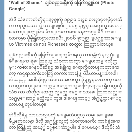
“Wall of Shame” ျခံစည္းရိုးကို ခြေက်ာ္သူမ်ား (Photo
Google)
အဲဒီ သံဇကာတံတိုင္းႏွစ္ခုကို ၁၉၉၀ ခုႏွစ္ ေႏွာင္းပိုင္းဆီ
က တည္ေဆာက္ခဲ့တာျဖစ္ၿပီး ၂၀၀၅ ခုႏွစ္ အေရာက္မွာေတာ့
ေက်ာ္ျဖတ္သူမ်ား မ်ားျပားလာမႈေၾကာင့္ မီဒီယာေ
လာကမွာ ပိုမို၍ထင္ရွားလာၿပီး ၂၀၀၆ ခုႏွစ္မွာ ျပင္သစ္စကားေျ
ပာ Victimes de nos Richesses ဇာတ္ကား ထြက္လာပါတယ္။
ျခံစည္းရိုးကို ခြေက်ာ္ေနသူမ်ားရယ္ တာဝန္က်တဲ့ နယ္စပ္လံုျ
ခံဳေရးက ရဲေတြရယ္ သံဇကာထက္မွာ ေျပးတမ္းလိုက္တ
မ္း ကစားေနၿပီဆိုရင္ အခ်ိန္ကိုက္ ေရာက္ရွိလာၾကတာကေ
တာ့ ကင္မရာႀကီးေတြ တကားကားနဲ႔ မီဒီယာမန္းမ်ားပါ။
အဲသည့္ အခါဆိုရင္ သံဇကာအလယ္မွာ ဒို႔ႏွစ္ေယာက္ တေ
ယာက္တဘက္ျခား ဇာတ္လမ္းဆင္ၾကသူေတြလည္း ရွိတတ္သလို
သံဇ ကာ တံတိုင္းထက္က လူမည္းမင္း သားေတြကလည္း
သ႐ုပ္ေဆာင္ မညံ့လွပါဘူး။ ဒါေၾကာင့္ အဲ႐ုပ္ရွင္ကား ေပၚ
လာဟန္ တူပါတယ္။
အဲဒီလိုနဲ႔ သာယာလွပတဲ့ ေျမထဲပင္လယ္ ကမ္းေျခၿ
မိဳ႕ကေလးမွာ ဒီလို အ႐ုပ္ဆိုးလွတဲ့ သံဇကာႀကီး ကာရံခဲ့ၾက
တာ လြန္ခဲ့တဲ့ ဆယ့္ငါးႏွစ္ေက်ာ္ကပါ။ ဒါေပမယ့္ ဒီလိုမ်ဳိး သံ