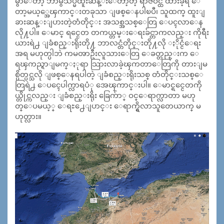
မွာေတာ့ ဘာမွသိပ္မထူးဆန္းေတာ့တဲ့ ရာဇဝင္ထဲ ထားခဲ့ရ ေ
တာ့မယ့္အေၾကာင္းတခုသာ ျဖစ္ေနပါၿပီ၊ သူထက္ ထူးျ
ခားဆန္းျပားတဲ့တံတိုင္း အသစ္အသစ္ေတြ ေပၚလာေန
လို႔ပါ။ ေမာင္ ရင္ငေတ တကယ္တမ္းေရးခ်င္တာကလည္း ကိုရီး
ယားရဲ႕ ျခံစည္းရိုးတို႔ ဘာလင္တံတိုင္းတို႔လို ႏိုင္ငံေရး
အရ မဟုတ္ပါဘဲ ကမၻာဦးလူသားေတြ ေခတ္တည္းက ေ
ရၾကည္ရာျမက္ႏုရာ သြားလာခဲ့ၾကတာေတြကို တားျမ
စ္ပိတ္ပင္သလို ျဖစ္ေနရပါတဲ့ ျခံစည္းရိုးသစ္ တံတိုင္းသစ္ေ
တြရဲ႕ ေပၚေပါက္လာရပံု အေၾကာင္းပါ။ ေမာင္ရင္ငေတကို
ယ္တိုင္ကလည္း ျခံစည္းရိုး ခြေက်ာ္ ဝင္ေရာက္လာတာ မဟု
တ္ေပမယ့္ ေရႊ႕ေျပာင္း ေရာက္ရွိလာသူတေယာက္ မ
ဟုတ္လား။