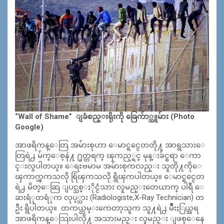
“Wall of Shame” ျခံစည္းရိုးကို ခြေက်ာ္သူမ်ား (Photo
Google)
အာဖရိကန္ေတြ အမ်ားစုဟာ ေမာင္ရင္ငေတတို႔ အာရွသားေ
တြရဲ႕ မ်က္ေစ့နဲ႔ ႐ုတ္တရက္ ၾကည့္ရင္ မုန္းခ်င္စရာ ေကာ
င္းလွပါတယ္။ ေရႊဗမာမ အမ်ားစုကလည္း သူတို႔ကိုေ
ၾကာက္ၾကသလို ရြံၾကသလို ရွိၾကပါတယ္။ ေမာင္ရင္ငေတ
ရဲ႕ မိတ္ေဆြ ျပင္သစ္ႏိုင္ငံသား လူမည္းတေယာက္ ပါရီ ေ
ဆးရံုတရံုက လုပ္္သား (Radiologiste,X-Ray Technician) တ
ဦး ရွိပါတယ္။ တကယ္တမ္းကေတာ့သူက သူ႔ရဲ႕ မ်ဳိးႏြယ္အရ
အာဖရိကန္ေသြးပါလို႔ အသားမည္း လူမည္း ျဖစ္ေနေ