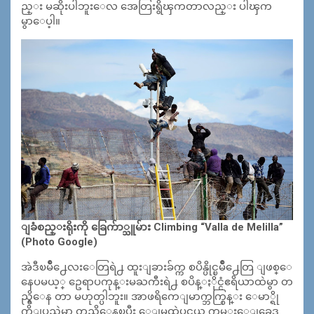
ည္း မဆိုးပါဘူးေလ အေတြးရွိၾကတာလည္း ပါၾက
မွာေပ့ါ။
ျခံစည္းရိုးကို ခြေက်ာ္သူမ်ား Climbing “Valla de Melilla”
(Photo Google)
အဲဒီၿမိဳ႕ေလးေတြရဲ႕ ထူးျခားခ်က္က စပိန္ပိုင္ၿမိဳ႕ေတြ ျဖစ္ေ
နေပမယ့္ ဥေရာပကုန္းမႀကီးရဲ႕ စပိန္ႏိုင္ငံဧရိယာထဲမွာ တ
ည္ရွိေန တာ မဟုတ္ပါဘူး။ အာဖရိကေျမာက္ဘက္စြန္း ေမာ္ရို
ကိုျပည္ထဲမွာ တည္ရွိေနၿပီး ေျမထဲပင္လယ္ ကမ္းေျခေဒ