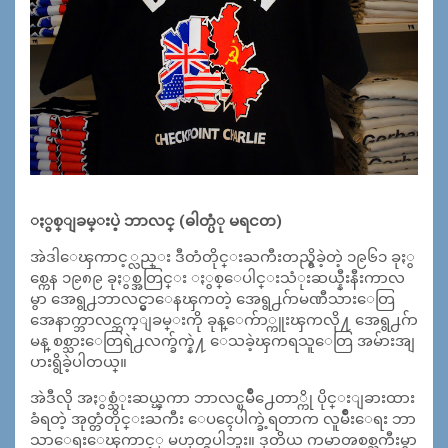
ႏွစ္ျခမ္းပဲ့ ဘာလင္ (ဓါတ္ပံု မရငတ)
အဲဒါေၾကာင့္လည္း ဒီတံတိုင္းႀကီးတည္ရွိခဲ့တဲ့ ၁၉၆၁ ခုႏွ
စ္ကေန ၁၉၈၉ ခုႏွစ္အတြင္း ႏွစ္ေပါင္းသံုးဆယ္နီးနီးကာလ
မွာ အေရွ႕ဘာလင္မွာေနၾကတဲ့ အေရွ႕ဂ်ာမဏီသားေတြ
အေနာက္ဘာလင္ဘက္ျခမ္းကို ခုန္ေက်ာ္ကူးၾကလို႔ အေရွ႕ဂ်ာ
မန္ စစ္သားေတြရဲ႕လက္ခ်က္နဲ႔ ေသခဲ့ၾကရသူေတြ အမ်ားအျ
ပားရွိခဲ့ပါတယ္။
အဲဒီလို အႏွစ္သံုးဆယ္ၾကာ ဘာလင္ၿမိဳ႕ေတာ္ကို ပိုင္းျခားထား
ခံရတဲ့ အုတ္တံတိုင္းႀကီး ေပၚေပါက္ခဲ့ရတာက လူမ်ဳိးေရး ဘာ
သာေရးေၾကာင့္ မဟုတ္ရပါဘူး။ ဒုတိယ ကမာၻစစ္ႀကီးမွာ