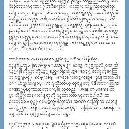
တရားျခင္းက တူညီၿပီး ၁၉၅၃ ခုႏွစ္မွာ တည္ေဆာက္ ၿပီး
စီးခဲ့တာေၾကာင့္ အခ်ိန္ျခင္းလည္း သိပ္မကြာလွပါဘူး
လို႔ ေျပာရမွာပါ။ ဒါေပမယ့္ ဘာလင္တံတိုင္းႀကီးကိုၿဖိဳ
ခ်ႏိုင္ခဲ့တာ ႏွစ္ေပါင္းအစိတ္ ရွိခဲ့ၿပီ ျဖစ္ေပမယ့္ အဲဒီ
ကီလိုမီတာ ၂၅၀ ေက်ာ္ ရွည္လွ်ားတယ္ဆိုတဲ့ ကိုရီးယားရဲ႕ ျခံစ
ည္းရိုးႀကီးကေတာ့ ဒီကေန႔တိုင္ တည္ရွိေနဆဲပါ။ ေနာက္ထ
ပ္လည္း ႏွစ္ေတာ္ေတာ္မ်ားမ်ား တည္ရွိေနလိမ့္ ပါဦး မယ္
လို႔ တတ္သိကြၽမ္းက်င္ ပညာရွင္မ်ားက ခန္႔မွန္းထားၾက
တဲ့ တံတိုင္းႀကီး တခုသာပါ။
ကာရံထားေသာ ကမာၻ႔ျခံစည္းရိုးေတြထဲမွာ
သူ႔ရဲ႕ထူးျခားခ်က္က ေတာင္နဲ႔ေျမာက္ ႏွစ္ဘက္စလံုးက ကို
ယ့္ျခံကိုယ္ကာ ကိုယ့္ စည္းရိုးကိုယ္ေစာင့္ လက္နက္ေတြ
တျပင္ျပင္နဲ႔ ၿငိမ္းခ်မ္းေရးေတာင္းဆိုေနၾကတာပါ။
ေျမာက္ဘက္ျခမ္းက ပိုဆိုးတယ္ လို႔ေတာ့ မီဒီယာေတြက
ေအာ္သံပိုၾကားရတာေပ့ါ။ သူလည္း Wall of Shame ထဲ
မွာ ထိပ္ဆံုးတန္းေနရာကို ယူထားတာ ၾကာခဲ့ပါၿပီ၊ ဆ
င္းေပးမယ့္ပံု မေပၚလွပါဘူးတဲ့။ အဓိက ေသြးထိုးလံႈ႔ေ
ဆာ္ခဲ့ သူေတြကေတာ့ ထံုးစံအတိုင္း ငပြႀကီး အေမရိကန္
နဲ႔ ဆိုဗီယက္႐ုရွားတို႔သာပါ ခင္ဗ်ာ။
ယူႏိုက္တက္ကင္းဒမ္း ေျမာက္အိုင္ယာလန္မွာ ခပ္ေသးေသး တံ