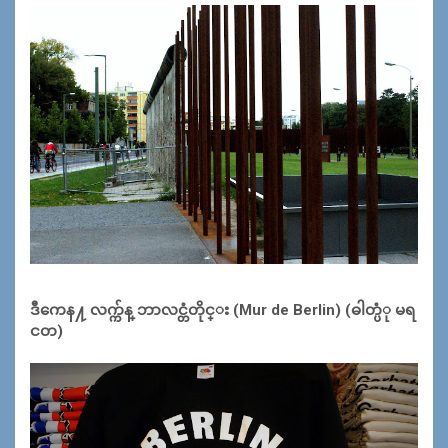
ဒီကေန႔ လက္က်န္ ဘာလင္တံတိုင္း (Mur de Berlin) (ဓါတ္ပံု မရ
ငတ)