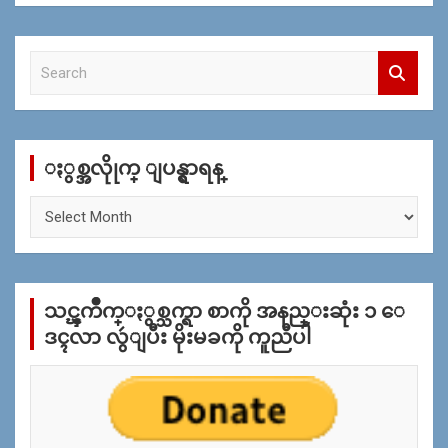
S
e
a
r
c
ႏွစ္အလိုုက္ ျပန္ရွာရန္
h
ႏွ
စ္
အ
လိုု
က္
သင္ၾကိဳက္ႏွစ္သက္ရာ စာကို အနည္းဆုံး ၁ ေ
ျ
ပ
ဒၚလာ လွဴျပီး မိုးမခကို ကူညီပါ
န္
ရွာ
ရန္