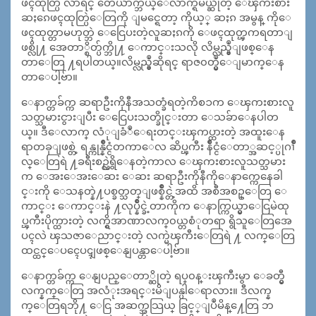
ဖၚထုတ္ပြဲ လာရင္ တေယာက္ဘယ္ေလာက္ရမယ္ဆိုတဲ့ ေၾကးစား
ဆႏၵေဖၚထုတ္ပြဲေတြကို ျမင္ရေတာ့ ကိုယ့္ ဆႏၵ အမွန္ ကိုေ
ဖၚထုတ္တာမဟုတ္ဘဲ ေငြေပးတဲ့လူဆႏၵကို ေဖၚထုတ္ၾကရတာျ
ဖစ္လို႔ အေတာ္စိတ္ပ်က္ဘို႔ ေကာင္းသလို လိမ္လည္မွဳျဖစ္ေန
တာေတြ ႔ရပါတယ္။လိမ္လည္မွဳဆိုရင္ ရာဇ၀တ္မွဳေျမာက္ေန
တာေပါ့ဗ်ာ။
ေနာက္တခ်က္က ဆရာဦးကိုနီအသတ္ခံရတဲ့ကိစၥက ေၾကးစားလူ
သတ္သမားငွားျပီး ေငြေပးသတ္ခိုင္းတာ ေသခ်ာေနပါတ
ယ္။ ဒီေလာက္ လံုျခံဳေရးတင္းၾကပ္ထားတဲ့ အထူးေန
ရာတခုျဖစ္တဲ့ ရန္ကုန္နိဳင္ငံတကာေလ ဆိပ္ၾကီး နိဳင္ငံေတာ္အဆင့္ပုဂၢိဳ
လ္ေတြရဲ ႔ခရီးစဥ္လဲရွိေနတဲ့ကာလ ေၾကးစားလူသတ္သမား
က ေအးေအးေဆး ေဆး ဆရာဦးကိုနီကိုေနာက္ကေနေခါ
င္းကို ေသနတ္နဲ႔ပစ္ခတ္သတ္ျဖစ္နိဳင္တဲ့အထိ အစီအစဥ္ေတြ ေ
ကာင္း ေကာင္းနဲ ႔လုပ္နိဳင္ခဲ့တာကိုက ေနာက္ကြယ္မွာေငြမဲထု
ပ္ၾကီးပိုက္ထားတဲ့ လက္ရွိအာဏာလက္၀ယ္တစံုတရာ ရွိသူေတြအေ
ပၚလဲ ၾသဇာေညာင္းတဲ့ လက္မဲၾကီးေတြရဲ ႔ လက္ေတြ
ထင္ထင္ေပၚေပၚျဖစ္ေနျပန္တာေပါ့ဗ်ာ။
ေနာက္တခ်က္က ေနျပည္ေတာ္ဆိုတဲ့ ရပ္၀န္းၾကီးမွာ ေခတ္မွီ
လက္နက္ေတြ အလံုးအရင္းမိျပန္ပါေရာလား။ ဒီလက္န
က္ေတြရဘို႔ ေငြ အဆက္အသြယ္ ခြင့္ျပဳမိန္႔ေတြ ဘ