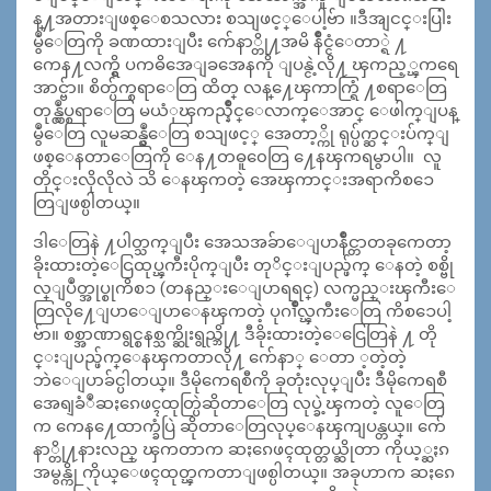
န္႔အတားျဖစ္ေစသလား စသျဖင့္ေပါ့ဗ်ာ ။ဒီအျငင္းပြါး
မွဳေတြကို ခဏထားျပီး က်ေနာ္တို႔အမိ နိဳင္ငံေတာ္ရဲ ႔
ကေန႔လက္ရွိ ပကဓိအေျခအေနကို ျပန္ငဲ့လို႔ ၾကည့္ၾကရေ
အာင္ဗ်ာ။ စိတ္ပ်က္စရာေတြ ထိတ္ လန္႔ေၾကာက္ရြံ ႔စရာေတြ
တုန္လွဳပ္စရာေတြ မယံုၾကည္နိဳင္ေလာက္ေအာင္ ေဖါက္ျပန္
မွဳေတြ လူမဆန္မွဳေတြ စသျဖင့္ အေတာ့္ကို ရုပ္ပ်က္ဆင္းပ်က္ျ
ဖစ္ေနတာေတြကို ေန႔တဓူ၀ေတြ ႔ေနၾကရမွာပါ။ လူ
တိုင္းလိုလိုလဲ သိ ေနၾကတဲ့ အေၾကာင္းအရာကိစၥေ
တြျဖစ္ပါတယ္။
ဒါေတြနဲ ႔ပါတ္သက္ျပီး အေသအခ်ာေျပာနိဳင္တာတခုကေတာ့
ခိုးထားတဲ့ေငြထုပ္ၾကီးပိုက္ျပီး တုိင္းျပည္ဖ်က္ ေနတဲ့ စစ္ဗို
လ္ျပဳတ္အုပ္စုကိစၥ (တနည္းေျပာရရင္) လက္မည္းၾကီးေ
တြလို႔ေျပာေျပာေနၾကတဲ့ ပုဂၢိဳလ္ၾကီးေတြ ကိစၥေပါ့
ဗ်ာ။ စစ္အာဏာရွင္စနစ္သက္ဆိုးရွည္ဘို႔ ဒီခိုးထားတဲ့ေငြေတြနဲ ႔ တို
င္းျပည္ဖ်က္ေနၾကတာလို႔ က်ေနာ္ ေတာ ့တဲ့တဲ့
ဘဲေျပာခ်င္ပါတယ္။ ဒီမိုကေရစီကို ခုတုံးလုပ္ျပီး ဒီမိုကေရစီ
အေရျခံဳဆႏၵေဖၚထုတ္ပြဲဆိုတာေတြ လုပ္ခဲ့ၾကတဲ့ လူေတြ
က ကေန႔ေထာက္ခံပြဲ ဆိုတာေတြလုပ္ေနၾကျပန္တယ္။ က်ေ
နာ္တို႔နားလည္ ၾကတာက ဆႏၵေဖၚထုတ္တယ္ဆိုတာ ကိုယ့္ဆႏၵ
အမွန္ကို ကိုယ္ေဖၚထုတ္ၾကတာျဖစ္ပါတယ္။ အခုဟာက ဆႏၵေ