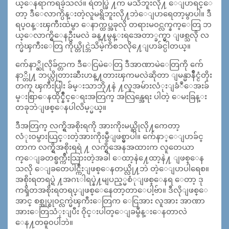
ယ္ေနရာကရခဲ့သလဲ။ ရဲတပ္ဖြဲ ႔က မသိဘူးလို႔ ေျပာရင္ေ
တာ့ ဒီေလာက္ပိန္းတဲ့လူမရွိဘူးလို႔ဘဲေျပာရေတာ့မွာပါ။ ဒီ
ရပ္၀န္းၾကီးထဲမွာ ေနာက္ထပ္အခုလို တရားမ၀င္လက္နက္ေတြ ဘ
ယ္ေလာက္ရွိေနဦးမလဲ ခန္႔မွန္းရအေတာ္ခက္မွာ ျဖစ္သလို လ
က္မဲၾကီးေတြ ကိုယ္တိုင္ဘဲသိမဲ့ကိစၥလို႔ေျပာခ်င္ပါတယ္။
က်ေနာ္ဆိုလိုခ်င္တာက ဒီေငြမဲေတြ ဒီအာဏာမဲေတြကို က်ေ
နာ္တို႔ ဘယ္လိုတားဆီးဟန္႔တားၾကမလဲဆိုတာ ျမန္မာနိဳင္ငံတိုး
တက္ ၾကီးပြါး ခ်မ္းသာဘို႔နဲ ႔လူအမ်ားလံုးျခံဳေအးခ်
မ္းစြာေနထိုင္နိဳင္ေရးအတြက္ အလြန္အေရး ပါတဲ့ ေမးခြန္း
တခုဘဲျဖစ္ေနပါလိမ့္မယ္။
ဒီအတြက္ လက္ရွိအစိုးရကို အားကိုးမယ္ဆိုလို႔ကေတာ့
လံုး၀မွားယြင္းတဲ့အားကိုးမွဳျဖစ္မွာပါ။ က်ေနာ္ေျပာခ်င္
တာက လက္ရွိအစိုးရရဲ ႔ လက္ရွိအေနအထားက လူတေယာ
က္ေျခတစ္ဖက္က်ဴိးသြားတဲ့အခါ ေထာ့နဲ႔ေထာ့နဲ႔ ျဖစ္ေန
သလို ေျခတေပါင္က်ဴိးျဖစ္ေနတယ္လို႔ဘဲ တဲ့ေျပာပါရေစ။
အစိုးရတရပ္ရဲ ႔အဂၤါရပ္နဲ႔မျပည့္မစံုျဖစ္ေနရ ေတာ့ ဒု
ကၡိတအစိုးရတရပ္ျဖစ္ေနေတာ့တာေပါ့ဗ်ာ။ ဒီလိုျဖစ္ေ
အာင္ စစ္အုပ္စု၀င္လက္မဲၾကီးေတြက ေငြအား လူအား အာဏာ
အားေတြသံုးျပီး ၀ိုင္းပါတ္ေျခမွဳန္းေနတာလဲ
ေန႔တဓူ၀ပါဘဲ။