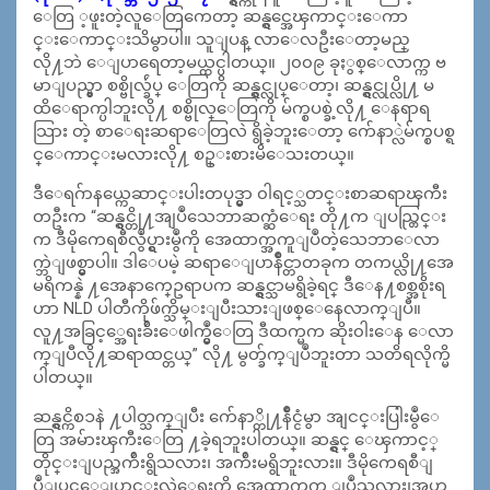
ေတြ ့ဖူးတဲ့လူေတြကေတာ့ ဆန္ရွင္အေၾကာင္းေကာ
င္းေကာင္းသိမွာပါ။ သူျပန္ လာေလဦးေတာ့မည္
လို႔ဘဲ ေျပာရေတာ့မယ္ထင္ပါတယ္။ ၂၀၀၉ ခုႏွစ္ေလာက္က ဗ
မာျပည္မွာ စစ္ဗိုလ္ခ်ဴပ္ ေတြကို ဆန္ရွင္လုပ္ေတာ့၊ ဆန္ရွင္လုပ္လို႔ မ
ထိေရာက္ပါဘူးလို႔ စစ္ဗိုလ္ေတြကို မ်က္စပစ္ခဲ့လို႔ ေနရာရ
သြား တဲ့ စာေရးဆရာေတြလဲ ရွိခဲ့ဘူးေတာ့ က်ေနာ္လဲမ်က္စပစ္ရ
င္ေကာင္းမလားလို႔ စဥ္းစားမိေသးတယ္။
ဒီေရဂ်ာနယ္ကေဆာင္းပါးတပုဒ္မွာ ၀ါရင့္သတင္းစာဆရာၾကီး
တဦးက “ဆန္ရွင္တို႔အျပဳသေဘာဆက္ဆံေရး တို႔က ျပည္တြင္း
က ဒီမိုကေရစီလွဳပ္ရွားမွဳကို အေထာက္အကူျပဳတဲ့သေဘာေလာ
က္ဘဲျဖစ္မွာပါ။ ဒါေပမဲ့ ဆရာေျပာနိဳင္တာတခုက တကယ္လို႔အေ
မရိကန္နဲ ႔အေနာက္ဥေရာပက ဆန္ရွင္သာမရွိခဲ့ရင္ ဒီေန႔စစ္အစိုးရ
ဟာ NLD ပါတီကိုဖ်က္သိမ္းျပီးသားျဖစ္ေနေလာက္ျပီ။
လူ႔အခြင့္အေရးခ်ဴိးေဖါက္မွဳေတြ ဒီထက္မက ဆိုး၀ါးေန ေလာ
က္ျပီလို႔ဆရာထင္တယ္” လို႔ မွတ္ခ်က္ျပဳဘူးတာ သတိရလိုက္မိ
ပါတယ္။
ဆန္ရွင္ကိစၥနဲ ႔ပါတ္သက္ျပီး က်ေနာ္တို႔နိဳင္ငံမွာ အျငင္းပြါးမွဳေ
တြ အမ်ားၾကီးေတြ ႔ခဲ့ရဘူးပါတယ္။ ဆန္ရွင္ ေၾကာင့္
တိုင္းျပည္အက်ဴိးရွိသလား၊ အက်ဴိးမရွိဘူးလား။ ဒီမိုကေရစီျ
ပဳျပင္ေျပာင္းလဲေရးကို အေထာက္အကူ ျပဳသလား၊အဟ