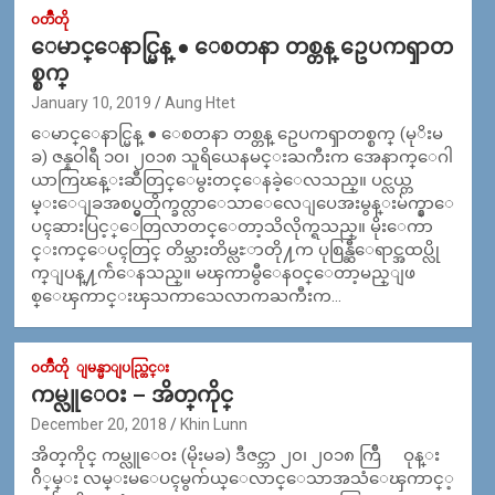
၀တၳဳတို
ေမာင္ေနာင္မြန္ ● ေစတနာ တစ္တန္ ဥေပကၡာတ
စ္စက္
January 10, 2019
Aung Htet
ေမာင္ေနာင္မြန္ ● ေစတနာ တစ္တန္ ဥေပကၡာတစ္စက္ (မုိးမ
ခ) ဇန္နဝါရီ ၁၀၊ ၂၀၁၈ သူရိယေနမင္းႀကီးက အေနာက္ေဂါ
ယာကြၽန္းဆီတြင္ေမွးတင္ေနခဲ့ေလသည္။ ပင္လယ္က
မ္းေျခအစပ္မွတိုက္ခတ္လာေသာေလေျပေအးမွန္းမ်က္နွာေ
ပၚဆားပြင့္ေတြလာတင္ေတာ့သိလိုက္ရသည္။ မိုးေကာ
င္းကင္ေပၚတြင္ တိမ္သားတိမ္လႊာတို႔က ပုစြန္ဆီေရာင္အထပ္လို
က္ျပန္႔က်ဲေနသည္။ မၾကာမွီေနဝင္ေတာ့မည္ျဖ
စ္ေၾကာင္းၾသကာသေလာကႀကီးက…
၀တၳဳတို
ျမန္မာျပည္တြင္း
ကမ္လူေဝး – အိတ္​ကိုင္​
December 20, 2018
Khin Lunn
အိတ္​ကိုင္​ ကမ္လူေဝး (မိုးမခ) ဒီဇင္ဘာ ၂၀၊ ၂၀၁၈ က်ြီ ဝုန္​း
ဂ်ိ္​မ္​း လမ္​းမ​ေပၚမွက်ယ္​​ေလာင္​​ေသာအသံ​ေၾကာင္​့