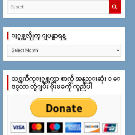
S
e
a
r
c
ႏွစ္အလိုုက္ ျပန္ရွာရန္
h
ႏွ
စ္
အ
လိုု
က္
သင္ၾကိဳက္ႏွစ္သက္ရာ စာကို အနည္းဆုံး ၁ ေ
ျ
ပ
ဒၚလာ လွဴျပီး မိုးမခကို ကူညီပါ
န္
ရွာ
ရန္