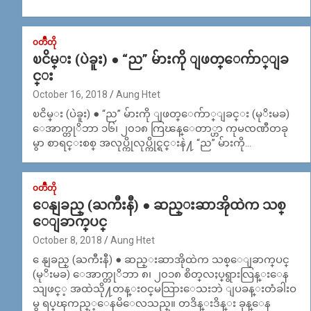
၀တၳဳတို
ၿငိမ္း (ပဲခူး) ● “ည” မ်ားကို ျဖတ္ေက်ာ္ျခ
င္း
October 16, 2018
Aung Htet
ၿငိမ္း (ပဲခူး) ● “ည” မ်ားကို ျဖတ္ေက်ာ္ျခင္း (မုိးမခ)
ေအာက္တုိဘာ ၁၆၊ ၂၀၁၈ ကြၽန္ေတာ္ဟာ ကုမၸဏီတခု
မွာ စာရင္းစစ္ အလုပ္ကိုလုပ္ကိုင္ရင္းနဲ႔ “ည” မ်ားကို…
၀တၳဳတို
ေနျခည္ (ႀကီးနီ) ● ဆည္​းဆာအိုထဲက သစ္​​
ေျခာက္​ပင္​
October 8, 2018
Aung Htet
ေနျခည္ (ႀကီးနီ) ● ဆည္​းဆာအိုထဲက သစ္​​ေျခာက္​ပင္​
(မုိးမခ) ေအာက္တုိဘာ ၈၊ ၂၀၁၈ စိတ္​လႈပ္​ရွားလြန္​း​ေန
သျဖင္​့ အထဲသို႔တန္​းဝင္​မသြား​ေသးဘဲ ျပခန္​းတံခါးဝ
မွ ရပ္​ၾကည္​့​ေနမိ​ေလသည္​။ တဒိန္​းဒိန္​း ခုန္​​ေန​