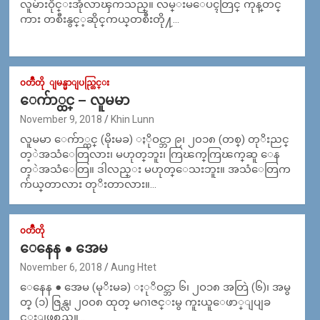
လူမ်ားဝိုင္​းအုံလာၾကသည္​။ လမ္​းမ​ေပၚတြင္​ ကုန္​တင္​
ကား တစီးနွင္​့ဆိုင္​ကယ္​တစီးတို႔…
၀တၳဳတို
ျမန္မာျပည္တြင္း
ေက်ာ္ထင္ – လူမမာ
November 9, 2018
Khin Lunn
လူမမာ ေက်ာ္ထင္ (မိုးမခ) ႏိုဝင္ဘာ ၉၊ ၂၀၁၈ (တစ္​) တုိးညင္
တ့ဲအသံ​ေတြလား၊ မဟုတ္​ဘူး၊ ကြၽက္​ကြၽက္​ဆူ ​ေန
တ့ဲအသံ​ေတြ။ ဒါလည္​း မဟုတ္​​ေသးဘူး။ အသံ​ေတြက
က်ယ္​တာလား တုိးတာလား။…
၀တၳဳတို
ေနေန ● အေမ
November 6, 2018
Aung Htet
ေနေန ● အေမ (မုိးမခ) ႏုိဝင္ဘာ ၆၊ ၂ဝ၁၈ အတြဲ (၆)၊ အမွ
တ္ (၁) ဇြန္လ၊ ၂ဝဝ၈ ထုတ္ မဂၢဇင္းမွ ကူးယူေဖာ္ျပျခ
င္းျဖစ္သည္။…