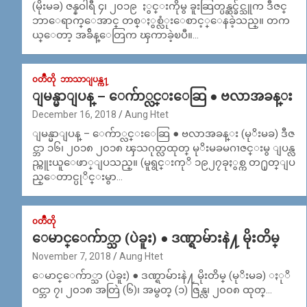
(မိုးမခ) ဇန္နဝါရီ ၄၊ ၂၀၁၉ ႏွင္းကိုမွ ခူးဆြတ္ပန္ဆင္ခ်င္သူက ဒီဇင္
ဘာေရာက္ေအာင္ တစ္ႏွစ္လံုးေစာင့္ေနခဲ့သည္။ တက
ယ္ေတာ့ အခ်ိန္ေတြက ၾကာခဲ့ၿပီ။…
၀တၳဳတို
ဘာသာျပန္က႑
ျမန္မာျပန္ – ေက်ာ္လင္းေဆြ ● ဗလာအခန္း
December 16, 2018
Aung Htet
ျမန္မာျပန္ – ေက်ာ္လင္းေဆြ ● ဗလာအခန္း (မုိးမခ) ဒီဇ
င္ဘာ ၁၆၊ ၂၀၁၈ ၂၀၁၈ ၾသဂုတ္လထုတ္ မုိးမခမဂၢဇင္းမွ ျပန္လ
ည္ကူးယူေဖာ္ျပသည္။ (မူရွင္းကုိ ၁၉၂၇ခုႏွစ္က တ႐ုတ္ျပ
ည္ေတာင္ပုိင္းမွာ…
၀တၳဳတို
ေမာင္ေက်ာ္သာ (ပဲခူး) ● ဒဏ္ရာမ်ားနဲ႔ မိုးတိမ္
November 7, 2018
Aung Htet
ေမာင္ေက်ာ္သာ (ပဲခူး) ● ဒဏ္ရာမ်ားနဲ႔ မိုးတိမ္ (မုိးမခ) ႏုိ
ဝင္ဘာ ၇၊ ၂၀၁၈ အတြဲ (၆)၊ အမွတ္ (၁) ဇြန္လ၊ ၂၀၀၈ ထုတ္…