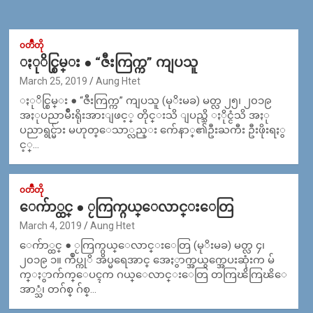
၀တၳဳတို
ႏုိင္စြမ္း ● “ဇီးကြက္က” ကျပသူ
March 25, 2019
Aung Htet
ႏုိင္စြမ္း ● “ဇီးကြက္က” ကျပသူ (မုိးမခ) မတ္လ ၂၅၊ ၂၀၁၉
အႏုပညာမ်ိဳးရိုးအားျဖင့္ တိုင္းသိ ျပည္သိ ႏိုင္ငံသိ အႏု
ပညာရွင္မ်ား မဟုတ္ေသာ္လည္း က်ေနာ္၏ဦးႀကီး ဦးဖိုးရႏွ
င့္…
၀တၳဳတို
ေက်ာ္ထင္ ● ႂကြက္ဂယ္ေလာင္းေတြ
March 4, 2019
Aung Htet
ေက်ာ္ထင္ ● ႂကြက္ဂယ္ေလာင္းေတြ (မုိးမခ) မတ္လ ၄၊
၂၀၁၉ ၁။ က်ဳပ္ကုိ အိပ္မရေအာင္ အေႏွာက္အယွက္အေပးဆုံးက မ်
က္ႏွာက်က္ေပၚက ဂယ္ေလာင္းေတြ တကြၽိကြၽိေ
အာ္သံ၊ တဂ်စ္ ဂ်စ္…