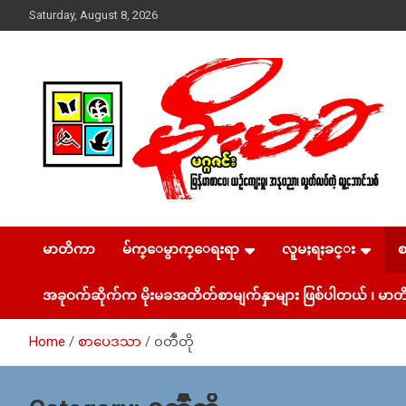
Skip
Saturday, August 8, 2026
to
content
USA – editors @ moemaka.net ((510) 854-6501)။ ရန္ကုန္ ဆက္သြ
MoeMaKa Burmese
ယ္ေရး – အမွတ္ ၂၅၄၊ ပထပ္၊ လမ္း ၄၀၊ ေက်ာက္တံတား၊ ရန္ကုန္။
(ဖုုံး – ၀၉ ၂၅၂ ၂၄၉ ၀၉၄ ၊ ၀၉ ၄၂၁ ၇၄၃ ၇၅၃ ၊ ၀၉ ၅၀၄ ၁၀ ၅၈)
မာတိကာ
မ်က္ေမွာက္ေရးရာ
လူမႈရႈခင္း
News & Media
ျဖန္႔ခ်ိေရး – ဆိပ္ကမ္းသာစာေပ – အမွတ္ ၁၃ / ၃၈ လမ္း။ ပ
လာဇာေစ်းသစ္ ။ ၀၉ ၇၈၆၈၃၇ ၃၀၅ / ၀၉ ၉၆၃၆၉၉၈၃၄
အခုဝက်ဆိုက်က မိုးမခအတိတ်စာမျက်နှာများ ဖြစ်ပါတယ် ၊ မာတိ
Home
စာပေဒသာ
၀တၳဳတို