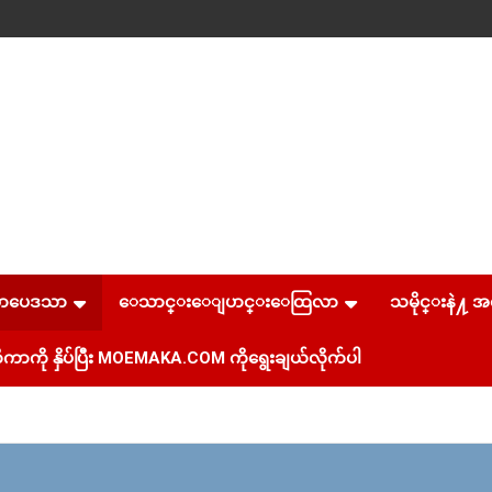
စာပေဒသာ
ေသာင္းေျပာင္းေထြလာ
သမိုင္းနဲ႔ အ
ကာကို နှိပ်ပြီး MOEMAKA.COM ကိုရွေးချယ်လိုက်ပါ