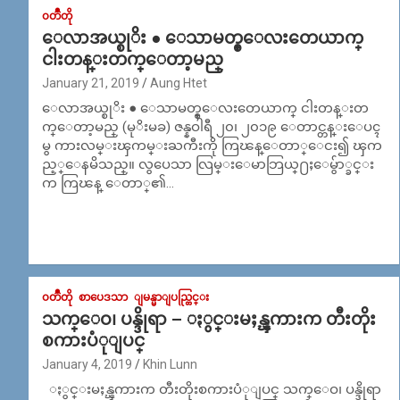
၀တၳဳတို
ေလာအယ္စုိး ● ေသာမတ္စ္ေလးတေယာက္
ငါးတန္းတက္ေတာ့မည္
January 21, 2019
Aung Htet
ေလာအယ္စုိး ● ေသာမတ္စ္ေလးတေယာက္ ငါးတန္းတ
က္ေတာ့မည္ (မုိးမခ) ဇန္နဝါရီ ၂၀၊ ၂၀၁၉ ေတာင္တန္းေပၚ
မွ ကားလမ္းၾကမ္းႀကီးကို ကြၽန္ေတာ္ေငး၍ ၾက
ည့္ေနမိသည္။ လွပေသာ လြမ္းေမာဘြယ္႐ႈေမွ်ာ္ခင္း
က ကြၽန္ ေတာ္၏…
၀တၳဳတို
စာပေဒသာ
ျမန္မာျပည္တြင္း
သက္ေဝ၊ ပန္ဒိုရာ – ႏွင္းမႈန္ၾကားက တီးတိုး
စကားပံုျပင္
January 4, 2019
Khin Lunn
ႏွင္းမႈန္ၾကားက တီးတိုးစကားပံုျပင္ သက္ေဝ၊ ပန္ဒိုရာ