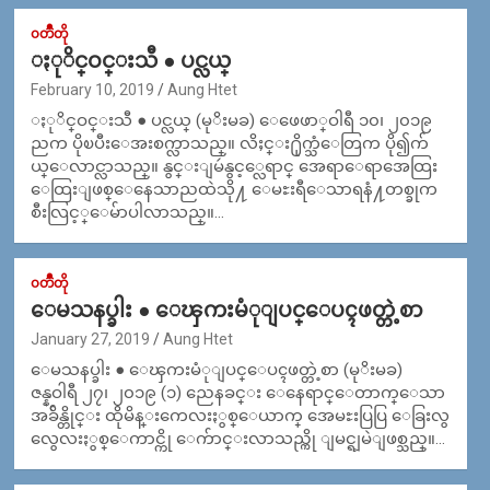
၀တၳဳတို
ႏုိင္ဝင္းသီ ● ပင္လယ္
February 10, 2019
Aung Htet
ႏုိင္ဝင္းသီ ● ပင္လယ္ (မုိးမခ) ေဖေဖာ္ဝါရီ ၁၀၊ ၂၀၁၉
ညက ပိုၿပီးေအးစက္လာသည္။ လိႈင္း႐ိုက္သံေတြက ပို၍က်
ယ္ေလာင္လာသည္။ နွင္းျမဴနွင့္လေရာင္ အေရာေရာအေထြး
ေထြးျဖစ္ေနေသာညထဲသို႔ ေမႊးရီေသာရနံ႔တစ္ခုက
စီးလြင့္ေမ်ာပါလာသည္။…
၀တၳဳတို
ေမသနပ္ခါး ● ေၾကးမံုျပင္ေပၚဖတ္တဲ့စာ
January 27, 2019
Aung Htet
ေမသနပ္ခါး ● ေၾကးမံုျပင္ေပၚဖတ္တဲ့စာ (မုိးမခ)
ဇန္နဝါရီ ၂၇၊ ၂၀၁၉ (၁) ညေနခင္း ေနေရာင္ေတာက္ေသာ
အခ်ိန္တိုင္း ထိုမိန္းကေလးႏွစ္ေယာက္ အေမႊးပြပြ ေခြးလွ
လွေလးႏွစ္ေကာင္ကို ေက်ာင္းလာသည္ကို ျမင္ရျမဲျဖစ္သည္။…