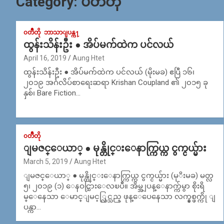
Category:
၀တၳဳတို
၀တၳဳတို
ဘာသာျပန္က႑
ထွန်းသိန်းဦး ● အိပ်မက်ထဲက ပင်လယ်
April 16, 2019
Aung Htet
ထွန်းသိန်းဦး ● အိပ်မက်ထဲက ပင်လယ် (မိုးမခ) ဧပြီ ၁၆၊
၂၀၁၉ အင်္ဂလိပ်စာရေးဆရာ Krishan Coupland ၏ ၂၀၁၅ ခု
နှစ်၊ Bare Fiction…
၀တၳဳတို
ျမဇင္ေယာ္ ● မုန္တိုင္းေနာက္ကြယ္က ငွက္ငယ္မ်ား
March 5, 2019
Aung Htet
ျမဇင္ေယာ္ ● မုန္တိုင္းေနာက္ကြယ္က ငွက္ငယ္မ်ား (မုိးမခ) မတ္လ
၅၊ ၂၀၁၉ (၁) ေနဝင္သြားေလၿပီ။ အိမ္အျပန္ေနာက္က်မွာ စိုးရိ
မ္ေနေသာ ေမာင္ျမင့္လြင္သည္ ဖုန္ေပေနေသာ လက္နွစ္ဖက္ကို ျ
ပန္ကာ…