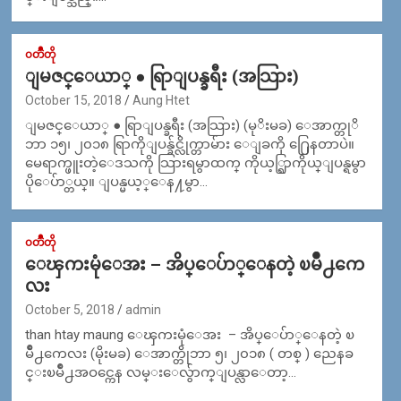
၀တၳဳတို
ျမဇင္ေယာ္ ● ရြာျပန္ခရီး (အသြား)
October 15, 2018
Aung Htet
ျမဇင္ေယာ္ ● ရြာျပန္ခရီး (အသြား) (မုိးမခ) ေအာက္တုိ
ဘာ ၁၅၊ ၂၀၁၈ ရြာကိုျပန္ခ်င္လိုက္တာမ်ား ေျခကို ႐ြေနတာပဲ။
မေရာက္ဖူးတဲ့ေဒသကို သြားရမွာထက္ ကိုယ့္ရြာကိုယ္ျပန္ရမွာ
ပိုေပ်ာ္တယ္။ ျပန္မယ့္ေန႔မွာ…
၀တၳဳတို
ေၾကးမုံေအး – အိပ္ေပ်ာ္ေနတဲ့ ၿမိဳ႕ကေ
လး
October 5, 2018
admin
than htay maung ေၾကးမုံေအး – အိပ္ေပ်ာ္ေနတဲ့ ၿ
မိဳ႕ကေလး (မိုးမခ) ေအာက္တိုဘာ ၅၊ ၂၀၁၈ ( တစ္ ) ညေနခ
င္းၿမိဳ႕အဝင္ကေန လမ္းေလ်ွာက္ျပန္လာေတာ့…