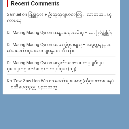
Recent Comments
Samuel
on
ခြန္ဆိုင္း ● ဦးထုတ္ျပာေတြ … လာတယ္… ၾ
ကာမယ္
Dr. Maung Maung Gyi
on
သန္း၀င္းလိႈင္ – ဆာဂြ်န္ဆိုင္မြန္
Dr. Maung Maung Gyi
on
ေမာင္စြမ္းရည္ – အမွတ္အနည္း
ဆံုးေက်ာင္းသား ျမန္မာစာကိုသြား
Dr. Maung Maung Gyi
on
လွေက်ာေဇာ ● တပ္ျပဳျပ
င္ေျပာင္းလဲေရး – အပုိင္း (၁၂)
Ko Zaw Zaw Han Win
on
ေက်ာ္ေမာင္(တိုင္းတာေရး)
– ၀တၳဳမဖတ္သည့္ ပညာတတ္