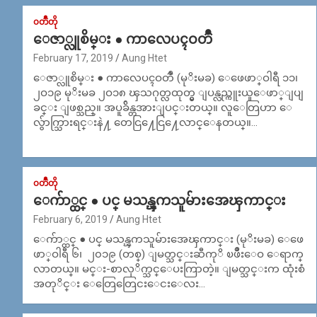
၀တၳဳတို
ေဇာ္လူစိမ္း ● ကာလေပၚဝတၳဳ
February 17, 2019
Aung Htet
ေဇာ္လူစိမ္း ● ကာလေပၚဝတၳဳ (မုိးမခ) ေဖေဖာ္ဝါရီ ၁၁၊
၂ဝ၁၉ မုိးမခ ၂ဝ၁၈ ၾသဂုတ္လထုတ္မွ ျပန္လည္ကူးယူေဖာ္ျပျ
ခင္း ျဖစ္သည္။ အပူခ်ိန္တအားျပင္းတယ္။ လူေတြဟာ ေ
လ်ွာက္သြားရင္းနဲ႔ တေငြ႔ေငြ႔ေလာင္ေနတယ္။…
၀တၳဳတို
ေက်ာ္ထင္ ● ပင္ မသန္ၾကသူမ်ားအေၾကာင္း
February 6, 2019
Aung Htet
ေက်ာ္ထင္ ● ပင္ မသန္ၾကသူမ်ားအေၾကာင္း (မုိးမခ) ေဖေ
ဖာ္ဝါရီ ၆၊ ၂၀၁၉ (တစ္) ျမတ္သင္းဆီကုိ ၿဖိဳးေဝ ေရာက္
လာတယ္။ မင္း-စာလုိက္သင္ေပးကြာတဲ့။ ျမတ္သင္းက ထုံးစံ
အတုိင္း ေတြေတြေငးေငးေလး…