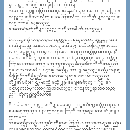
မွာ ႏွင္းပြင့္မ်ားက မိုးရြာသကဲ့သို႔
အဆက္မျပတ္ထူထပ္စြာ က်ဆင္းေနဆဲ။ နန္းေတာ္ျမင္ကြင္း
သည္လည္း နီးလာလိုက္ ေဝးသြားလိုက္၊ အတိတ္တို႔သည္လည္း
လင္းတခါ မႈန္တလွည့္။
အေတာင္ပံခတ္သံတို႔သည္လည္း တိုးတခါ က်ယ္တလွည့္။
မ်က္ႏွာကို ေစ့ေစ့ၾကည့္ရင္း ရယ္ေမာျဖစ္သည့္ တဒ
ဂၤတို႔သည္ အားတင္းေျဖသိမ့္မႈ၊ မထိမေတြ႔ဖူးေသာ
လက္ႏွစ္စံုၾကားမွ အကြာအေဝးသည္ ဘယ္လိုမွ မတတ္ႏို
င္ေသာထိခိုက္ဒဏ္ရာ၊ စကားေျပာရံုသက္သက္ျဖင့္ ကုန္ဆံုး
သြားေသာေဆာင္းညတညသည္ စိတ္၏အလိုကိုဆန္႔က်
င္ေသာ ဘဝ၏ ျပ႒ာန္းခ်က္တို႔သာ ျဖစ္ခဲ့သည္။ ထို႔အျပင္
မီးပြင့္မ်ားထိန္ထိန္ ညီးေနေသာေနရာေဒသမ်ားသည္ လူ
တို႔၏ၿငီးေငြ႔မႈကို မည္သို႔မွ် မေျဖေဖ်ာက္ ႏိုင္၊ ေ
ငြေၾကးခ်မ္းသာႂကြယ္ဝမႈႏွင့္ ေနေပ်ာ္စရာဘဝသည္လ
ည္း တိုက္႐ိုက္အခ်ိဳးမက်။
ဒီတခါေတာ့ ႏွင္းလို႔ မေခၚေတာ့ဘူး၊ ဒီဇင္ဘာလို႔လည္း
မေခၚေတာ့ဘူး။ ပညတ္အသစ္ေတြကို အတူစဥ္းစား ဆံုးျဖ
တ္ၾကမည္။
အနာဂတ္ကိုသာဦးတည္ၿပီး က်ိန္စာေတြကို ဖယ္ရွားၾကမည္။ တြဲဖ
က္ကူေခၚခဲ့သည့္ လက္၊ ငံလင့္ႏြမ္းလ်ခဲ့သည့္ေျခ