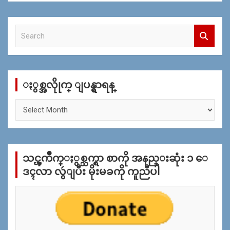
S
e
a
r
c
ႏွစ္အလိုုက္ ျပန္ရွာရန္
h
ႏွ
စ္
အ
လိုု
က္
သင္ၾကိဳက္ႏွစ္သက္ရာ စာကို အနည္းဆုံး ၁ ေ
ျ
ပ
ဒၚလာ လွဴျပီး မိုးမခကို ကူညီပါ
န္
ရွာ
ရန္