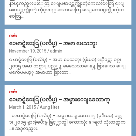
နာၾကည္းမႈေတြ ေျမစာပင္ထက္ဆိုးတဲ့ကေလးေတြ ေျ
မစာပင္ထက္ဆိုးတဲ့ တိုင္းရင္းသားေတြ ေျမစာပင္ထက္ဆိုးတဲ့ဘ
ဝေတြ…
ကဗ်ာ
ေမာင္ရဲေႏြ (ပလိပ္) – အမာ မေသဘူး
November 19, 2015
admin
ေမာင္ရဲေႏြ (ပလိပ္) – အမာ မေသဘူး (မိုးမခ) ႏို၀င္ဘာ ၁၉၊
၂၀၁၅ အမာ တစ္ရာျပည့္႔ မေသေသာေန႔ ဖြားေသ ေျ
မက်ေပမယ့္ အမာဟာ ဖြားတာ…
ကဗ်ာ
ေမာင္ရဲေႏြ (ပလိပ္) – အမွားေျခေထာက္
March 1, 2015
Aung Htet
ေမာင္ရဲေႏြ (ပလိပ္) – အမွားေျခေထာက္ (မုိးမခ) မတ္လ
၁၊ ၂၀၁၅ မွားခဲ့ၿပီးမွ ခြင့္လႊတ္ပါ စကားလုံး ေရလဲ သုံးတတ္ၾက
…။ အခုလည္း…