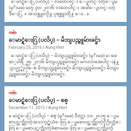
ေမာင္ရဲေႏြ (ပလိပ္) – လတေပါင္း ေျပာင္းတဲ့ေျမ
(မုိးမခ) မတ္ ၃၀၊ ၂၀၁၆ လတေပါင္း အခါေျပာင္းတဲ့
ဒီေႏြ…။ အသစ္ထူးလို႔ ပုရစ္ဖူးတို႔ ေဝ….။…
ကဗ်ာ
ေမာင္ရဲေႏြ (ပလိပ္) – မိဘျပည္သူမ်ားခင္ဗ်ာ
February 25, 2016
Aung Htet
ေမာင္ရဲေႏြ (ပလိပ္) – မိဘျပည္သူမ်ားခင္ဗ်ာ (မုိးမခ) ေဖေ
ဖာ္၀ါရီ ၂၅၊ ၂၀၁၆ မိဘျပည္သူမ်ားခင္ဗ်ာ မဂၤလာအေပါင္းနဲ႔
ျပည့္စုံပါေစ မိဘျပည္သူမ်ားခင္ဗ်ာ မိဘျပည္သူမ်ားခင္ဗ်ာ မိဘျပ
ည္သူမ်ားခင္ဗ်ာ မိဘျပည္သူမ်ားခင္ဗ်ာ…
ကဗ်ာ
ေမာင္ရဲေႏြ (ပလိပ္) – စစ္
December 11, 2015
Aung Htet
ေမာင္ရဲေႏြ (ပလိပ္) – စစ္ (မုိးမခ) ဒီဇင္ဘာ ၁၁၊ ၂၀၁၅ ေျမ
စာပင္ထက္ဆိုးတဲ့အသက္႐ွဴသံေတြ ေျမစာပင္ထက္ဆိုးတဲ့ငို႐ိႈက္သံေ
တြ ေျမစာပင္ထက္ဆိုးတဲ့ခံစားမႈေတြ ေျမစာပင္ထက္ဆိုးတဲဲဲ့