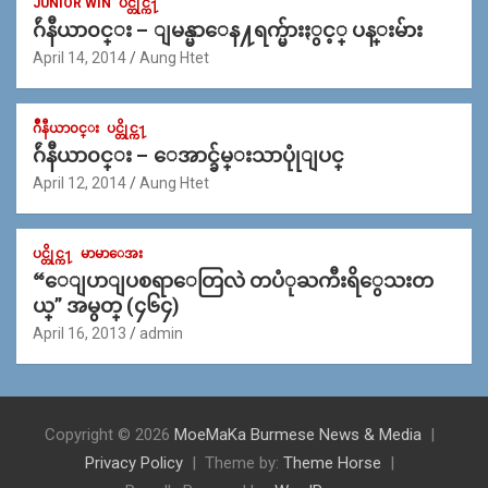
JUNIOR WIN
ပင္တိုင္က႑
ဂ်ဴနီယာ၀င္း – ျမန္မာေန႔ရက္မ်ားႏွင့္ ပန္းမ်ား
April 14, 2014
Aung Htet
ဂ်ဳနီယာ၀င္း
ပင္တိုင္က႑
ဂ်ဴနီယာ၀င္း – ေအာင္ခ်မ္းသာပုုံျပင္
April 12, 2014
Aung Htet
ပင္တိုင္က႑
မာမာေအး
“ေျပာျပစရာေတြလဲ တပံုႀကီးရိွေသးတ
ယ္” အမွတ္ (၄၆၄)
April 16, 2013
admin
Copyright © 2026
MoeMaKa Burmese News & Media
Privacy Policy
Theme by:
Theme Horse