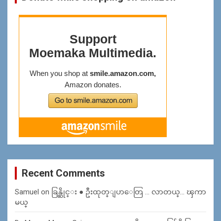
Recent Comments
Samuel
on
ခြန္ဆိုင္း ● ဦးထုတ္ျပာေတြ … လာတယ္… ၾကာ
မယ္