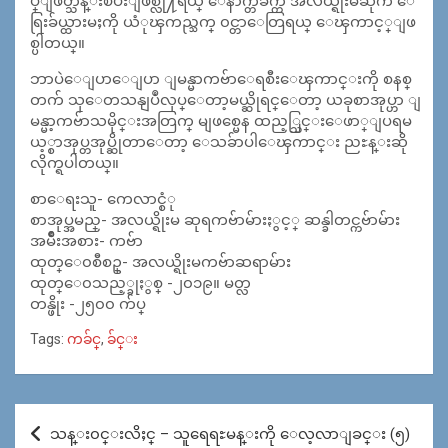
ပ္ျဖတ္သန္းၿပီးျဖစ္လို႔ရယ္ ေနာက္တခ်က္က အလယ္ရိုးမဆုက ေ
ရြးခ်ယ္ထားမႈကို ယံုၾကည္သက္ ၀င္တာေတြရယ္ ေၾကာင့္ျဖ
စ္ပါတယ္။
ဘာပဲေျပာေျပာ ျမန္မာကဗ်ာေရစီးေၾကာင္းကို စနစ္
တက် သုေတသနျပဳလုပ္ေတာ့မယ္ဆိုရင္ေတာ့ ယခုစာအုပ္ဟာ ျ
မန္မာ့ကဗ်ာသမိုင္းအတြက္ မျဖစ္မေန ထည့္သြင္းေဖာ္ျပရမ
ယ့္စာအုပ္တအုပ္ဆိုတာေတာ့ ေသခ်ာပါေၾကာင္း ညႊန္းဆို
လိုက္ရပါတယ္။
စာေရးသူ- ကေလာင္စံု
စာအုပ္အမည္- အလယ္ရိုးမ ဆုရကဗ်ာမ်ားႏွင့္ ဆန္ခါတင္ကဗ်ာမ်ား
အမ်ိဳးအစား- ကဗ်ာ
ထုတ္ေ၀စီစဥ္- အလယ္ရိုးမကဗ်ာဆရာမ်ား
ထုတ္ေ၀သည့္ခုႏွစ္ -၂၀၁၉။ မတ္လ
တန္ဖိုး -၂၅၀၀ က်ပ္
Tags:
ကခ်င္
,
ခ်င္း
Post
သန္း၀င္းလိႈင္ – သူရေရႊမန္းကို ေလ့လာျခင္း (၅)