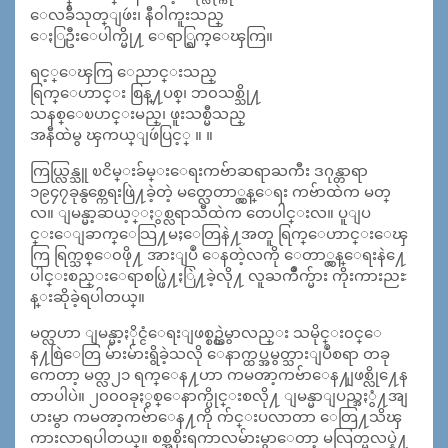
ေလခ်ီသုတ္ျဖဴး၊ နီ၀ါကူးသည္
ေႏြဦးေပါက္မို႔ ေရာ္ရြက္ေၾကြ။
ရင့္ေၾကြ ေညာင္းသည္
ရြက္ေဟာင္း စြန္႔ပစ္၊ ဘ၀သစ္သို႔
သနစ္ေၿပာင္းမည္၊ ဖူးသစ္မီသည္
အနီထဲမွ ၾကယ္ျဖဴပြင့္ ။ ။
ကြယ္လြန္သူ ၿငိမ္းခ်မ္းေရးကဗ်ာဆရာႀကီး ဒဂုန္တာရာ
၁၉၄၇ခုနွစ္ကေရးဖြဲ႔ခဲ့တဲ့ မတ္လေတာ္လွန္ေရး ကဗ်ာထဲက မတ္
လ။ ျမန္မာ့ဆယ့္ႏွစ္လရာသီထဲက တေပါင္းလ။ ပူျပ
င္းေျခာက္ေသြ႔မႈေတြနဲ႔အတူ ရြက္ေဟာင္းေၾ
ကြ ရြက္သစ္ေ၀ဖို႔ အားျပဳ ေနတဲ့လကို ေတာ္လွန္ေရးနဲ႔ေ
ပါင္းစည္းေရာစပ္ဖြဲ႔ႏြဲ႔ခဲ့လို႔ လူႀကိဳက္မ်ား ကိုးကားညႊ
န္းဆိုခဲ့ရပါတယ္။
မတ္လဟာ ျမန္မာ့ႏိုင္ငံေရးျဖစ္စဥ္ထဲမွာလည္း သမိုင္း၀င္ေ
န႔စြဲေတြ မ်ားမ်ားရွိခဲ့သလို ေနာက္ထပ္အမွတ္သားျပဳစရာ တခု
ကေတာ့ မတ္လ၂၁ ရက္ေန႔ဟာ ကမၻာ့ကဗ်ာေန႔ျဖစ္လို႔ေန
တာပါပဲ။ ၂၀၀၀ခုႏွစ္ေနာက္ပိုင္းစလို႔ ျမန္မာျပည္အႏွံ႔အျ
ပားမွာ ကမၻာ့ကဗ်ာေန႔ကို က်င္းပလာတာ ေတြ႔သိၾ
ကားလာရပါတယ္။ စစ္အစိုးရကာလမ်ားမွာေတာ့ မလြတ္မလပ္နဲ႔