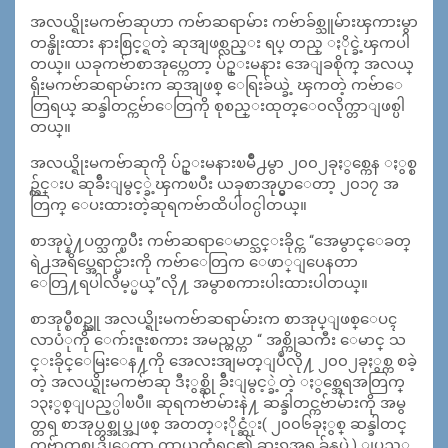
အလယ္ရိုးမကဗ်ာဆုဟာ ကဗ်ာဆရာမ်ား ကဗ်ာခ်စ္သူမ်ားၾကားမွာ
တန္ဖိုးထား နားစြင့္ရတဲ့ ဆုအျဖစ္လည္း ရပ္ တည္ ႏိုင္ခဲ့ၾကပါ
တယ္။ ယခုကဗ်ာစာအုပ္ကေတာ့ ပ်ဥ္းမနား အေျခစိုက္ အလယ္
ရိုးမကဗ်ာဆရာမ်ားက ဆုအျဖစ္ ေရြးခ်ယ္ခဲ့ ၾကတဲ့ ကဗ်ာေ
တြရယ္ ဆန္ခါတင္ကဗ်ာေတြကို စုစည္းထုတ္ေ၀လိုက္တာျဖစ္ပါ
တယ္။
အလယ္ရိုးမကဗ်ာဆုကို ပ်ဥ္းမနားၿမိဳ႕မွာ ၂၀၀၂ခုႏွစ္ကေန ႏွစ္စ
ဥ္က်င္းပ ဆုခ်ီးျမွင့္ခဲ့ၾကၿပီး ယခုစာအုပ္မွာေတာ့ ၂၀၁၇ အ
တြက္ ေပးထားတဲ့ဆုရကဗ်ာထိပါ၀င္ပါတယ္။
စာအုပ္နဲ႔ပတ္သက္ၿပီး ကဗ်ာဆရာေမာင္သင္းခိုင္က “အေမွာင္ေခတ္
ရဲ႕အရိပ္အေရာင္မ်ားကို ကဗ်ာေတြက ေဖာ္ျပေနတာ
ေတြ႔ရပါလိမ့္မယ္”လို႔ အမွာစကားပါးထားပါတယ္။
စာအုပ္စီစဥ္သူ အလယ္ရိုးမကဗ်ာဆရာမ်ားက စာအုပ္ျဖစ္ေပၚ
လာပံုကို ေက်းဇူးစကား အမည္တပ္ကာ “ အစ္ကိုႀကီး ေမာင္ သ
င္းခိုင္ေမြးေန႔ကို အေလးအျမတ္ျပဳလို႔ ၂၀၀၂ခုႏွစ္က စခဲ့
တဲ့ အလယ္ရိုးမကဗ်ာဆု ဒီႏွစ္ဆို ခ်ီးျမွင့္ခဲ့တဲ့ ႏွစ္အေရအတြက္
၁၃ႏွစ္ျပည့္ပါၿပီ။ ဆုရကဗ်ာမ်ားနဲ႔ ဆန္ခါတင္ကဗ်ာမ်ားကို အမွ
တ္တရ စာအုပ္တစ္အုပ္အျဖစ္ အတတ္ႏိုင္ဆံုး( ၂၀၀၆ခုႏွစ္ ဆန္ခါတင္
ကဗ်ာတစ္ပုဒ္ကိုေတာ့ ကာယကံရွင္၏ ဆႏၵအရ ခ်န္လပ္ခဲ့) ျပည့္