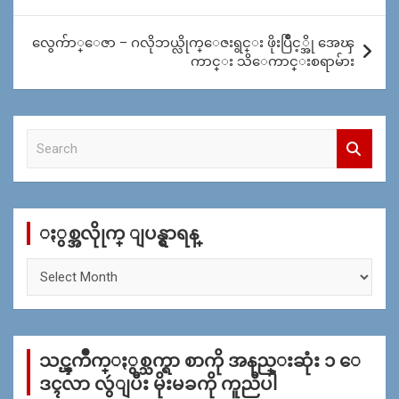
navigation
လွေက်ာ္ေဇာ – ဂလိုဘယ္လိုက္ေဇးရွင္း ဖိုးပြိဳင့္အို အေၾ
ကာင္း သိေကာင္းစရာမ်ား
S
e
a
r
c
ႏွစ္အလိုုက္ ျပန္ရွာရန္
h
ႏွ
စ္
အ
လိုု
က္
သင္ၾကိဳက္ႏွစ္သက္ရာ စာကို အနည္းဆုံး ၁ ေ
ျ
ပ
ဒၚလာ လွဴျပီး မိုးမခကို ကူညီပါ
န္