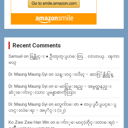
Recent Comments
Samuel
on
ခြန္ဆိုင္း ● ဦးထုတ္ျပာေတြ … လာတယ္… ၾကာ
မယ္
Dr. Maung Maung Gyi
on
သန္း၀င္းလိႈင္ – ဆာဂြ်န္ဆိုင္မြန္
Dr. Maung Maung Gyi
on
ေမာင္စြမ္းရည္ – အမွတ္အနည္း
ဆံုးေက်ာင္းသား ျမန္မာစာကိုသြား
Dr. Maung Maung Gyi
on
လွေက်ာေဇာ ● တပ္ျပဳျပင္ေျ
ပာင္းလဲေရး – အပုိင္း (၁၂)
Ko Zaw Zaw Han Win
on
ေက်ာ္ေမာင္(တိုင္းတာေရး) –