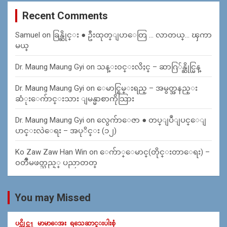
Recent Comments
Samuel
on
ခြန္ဆိုင္း ● ဦးထုတ္ျပာေတြ … လာတယ္… ၾကာ
မယ္
Dr. Maung Maung Gyi
on
သန္း၀င္းလိႈင္ – ဆာဂြ်န္ဆိုင္မြန္
Dr. Maung Maung Gyi
on
ေမာင္စြမ္းရည္ – အမွတ္အနည္း
ဆံုးေက်ာင္းသား ျမန္မာစာကိုသြား
Dr. Maung Maung Gyi
on
လွေက်ာေဇာ ● တပ္ျပဳျပင္ေျ
ပာင္းလဲေရး – အပုိင္း (၁၂)
Ko Zaw Zaw Han Win
on
ေက်ာ္ေမာင္(တိုင္းတာေရး) –
၀တၳဳမဖတ္သည့္ ပညာတတ္
You may Missed
ပင္တိုင္က႑
မာမာေအး
ရသေဆာင္းပါးစုံ