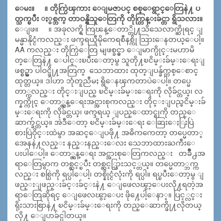
ေမး။ ။ တိုက္ပြဲၾကား ေျမဇာပင္ စစ္ေရွာင္ေတြနဲ႔ ပ
တ္သက္ၿပီး ႏွစ္ဘက္ တာဝန္ရွိသူေတြကို တိုက္တြန္းခ်င္တာ ရွိသလား။
ေျဖ။ ။ အခုလက္ရွိ ကြၽန္ေတာ္တို႔သိသေလာက္ဆိုရင္ ျ
မန္မာနိုင္ငံကလည္း ဖက္ဒရယ္ဒီမိုကေရစီနစ္ကို သြားေနတယ္ေပါ့။
AA ကလည္း တိုက္ပြဲေတြ မျဖစ္ခင္မွာ ေျမာက္ပိုင္းမဟာမိ
တ္ေတြနဲ႔ ေပါင္းၿပီးေတာ့မွ သူတို႔ၿငိမ္းခ်မ္းေရးျ
ဖစ္စဥ္မွာ ပါဝင္ဖို႔အတြက္ သေဘာထား ထုတ္ျပန္ခ်က္တစ္ေစာင္
ထုတ္တယ္။ ဒါဟာ ဘုံတူညီမႈ ရွိေနၾကတာပဲေပါ့။ တပ္မေ
တာ္ကလည္း တိုင္းျပည္ ၿငိမ္းခ်မ္းေရးကို လိုခ်င္တယ္၊ လ
က္နက္ကိုင္ ေတာ္လွန္ေရးအင္အားစုကလည္း တိုင္းျပည္ၿငိမ္းခ်
မ္းေရးကို လိုခ်င္တယ္၊ ဖက္ဒရယ္ ျပည္ေထာင္စုကို တည္ေ
ဆာက္ခ်င္တယ္။ အဲဒီေတာ့ ၿငိမ္းခ်မ္းေရး ေဆြးေႏြးပြဲ
စားပြဲဝိုင္းထဲမွာ အဆင္ေျပဖို႔ အဓိကကေတာ့ တပ္မေတာ္
အေနနဲ႔လည္း နည္းနည္းေလး သေဘာထားႀကီးေ
ပးပါေပါ့။ ေတာ္လွန္ေရး အင္အားစုေတြကလည္း တခ်ိဳ႕အ
ရာေတြမွာက တစ္ဆင့္ၿပီး တစ္ဆင့္သြားသင့္တယ္။ တပ္မေတာ္ဘက္က
လည္း စစ္ပြဲကို ရပ္ပါေပါ့၊ တစ္နိုင္ငံလုံးကို ရပ္ပါ။ ရပ္ၿပီးေတာ့မွ ျ
ဖည္းျဖည္းခ်င္းခ်င္းနဲ႔ ေျဖေလၽွာ့ေပးလို႔ရတဲ့အ
ရာေတြဆိုရင္ ေျဖေလၽွာ့ေပး ဖို႔ေပါ့ေနာ္။ ပြင့္လင္း
ရိုးသားစြာနဲ႔ ၿငိမ္းခ်မ္းေရးကို တည္ေဆာက္ဖို႔လိုတယ္
လို႔ ေျပာခ်င္ပါတယ္။