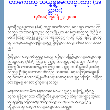
တာကေတာ့ ဘယ္စစ္မွမေကာင္းဘူး (အ
င္တာဗ်ဴး)
(မုိးမခ) ဇန္နဝါရီ ၂၄၊ ၂၀၁၈
ရကၡိဳင့္တပ္မေတာ္ (AA) အင္အားႀကီးလာျခင္းမွာ တက္ႂကြ
သည့္ သဘာဝရွိသည့္ လူငယ္တို႔က ေခတ္အဆက္ဆက္ ဖိႏွိပ္ခံ ရ
မႈကို တြန္းလွန္လိုျခင္းေၾကာင့္ ျဖစ္နိုင္သည္ဟု ရခိုင္ျပည္န
ယ္မွ ေလ့လာသူတစ္ဦးျဖစ္သူ ဦးခိုင္ေကာင္းစံက ေျပာသ
ည္။
ဦးခိုင္ေကာင္းစံသည္ ယခင္က ရခိုင္ျပည္လြတ္ေျမာက္ေရး
တပ္မေတာ္ (ALA) တြင္ ၇ ႏွစ္ တာဝန္ထမ္းခဲ့သည္။ ALA မွ
ထြက္ၿပီး ကာလအတန္ၾကာတြင္ ၁ဝ ႏွစ္ အထိန္းသိမ္းခံရ
သည့္ ဦးခိုင္ေကာင္းစံသည္ ယခုအခါ စစ္ေတြအေျခစို
က္ ဝံလက္ ေဒသဖြံ႕ၿဖိဳးေရးေဖာင္ေဒးရွင္းတြင္ ဒါရိုက္
တာအျဖစ္ ေဆာင္ရြက္ေနသည္။
မၾကာေသးမီက Myanmar Now ႏွင့္ ေတြ႕ဆုံစဥ္
သူက ရခိုင္ေဒသ တိုက္ပြဲတို႔ေၾကာင့္ တိမ္းေရွာင္ရသူမ်ား၊
လက္နက္ကိုင္ ပဋိပကၡ၊ ၿငိမ္းခ်မ္းေရးေမၽွာ္လင့္ခ်က္
တို႔အေၾကာင္း ေျပာျပထားသည္။