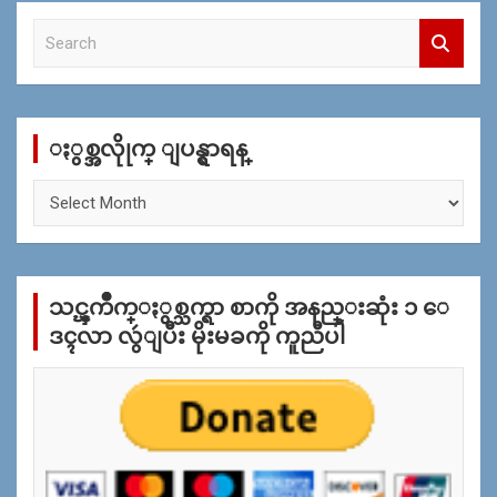
S
e
a
r
c
ႏွစ္အလိုုက္ ျပန္ရွာရန္
h
ႏွ
စ္
အ
လိုု
က္
သင္ၾကိဳက္ႏွစ္သက္ရာ စာကို အနည္းဆုံး ၁ ေ
ျ
ပ
ဒၚလာ လွဴျပီး မိုးမခကို ကူညီပါ
န္
ရွာ
ရန္