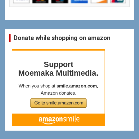
Donate while shopping on amazon