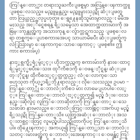
(ကြ်န္ေတာ္ကား တရားသူႀကီးျဖစ္ရမွာ အလြန္ေၾကာက္သူ
ျဖစ္ေလသည္။ မည္သူမွန္သည္၊ မည္သူမွားသည္ကို ဆံုးျဖတ္ရ
တာ လြယ္သည့္အလုပ္မဟုတ္။ ေရွ႔ေနဆိုသူမ်ားမွာလည္း မိမိအ
မႈသည္ အႏုိင္ရေစရန္ ရိွသမွ်ေသာ အေထာက္အထားမ်ားကို အ
စြမ္းကုန္ထုတ္လွ်က္ အသားကုန္ ေလွ်ာက္တင္ၾကသည္ ျဖစ္ေလ
ရာ တစ္ဖက္ေျပာစကားအေပၚ သာယာမိၿပီး ဆံုးျဖတ္ခ်က္
လဲြသြားမွာ ေၾကာက္ေသာေၾကာင့္ ျဖစ္၏။ ဤ
ကား စကားခ်ပ္)
နားႏွစ္ဘက္ရိွရံုမွ်ႏွင့္၊ ဟိုဘက္သည္ဘက္ စကားမ်ားကို နားေထာင္
ရံုမွ်ႏွင့္မၿပီးေသး။ ထုိကိစၥကို ေဝဖန္ႏိုင္ရန္၊ ဆံုးျဖ
တ္ႏိုင္ရန္၊ ထိုကိစၥႏွင့္ပတ္သက္သည့္ လံုေလာက္ေသာ
ဗဟုသုတ ကိုယ့္မွာရိွဘို႔ရာလည္း လိုေသးသည္။ ဥပမာ –
ကြ်န္ေတာ့္ကို ေဘာလံုးကိစၥ မ်ား လာမေျပာပါေလႏွ
င့္။ ကြ်န္ေတာ္ေဘာလံုးႏွင့္ပတ္သက္၍ မည္မွ် ဒံုးေဝးသ
နည္းဆိုလွ်င္ လူကြ်ံေဘာဆိုတာကို ကြ်န္ေတာ္ ေသေ
သခ်ာခ်ာ နားမလည္။ ေဘာလံုးကြင္းတစ္ကြင္းအက်ယ္ မည္မွ်
ရိွသည္ကို ကြ်န္ေတာ္မသိ။ ယုတ္စြအဆံုး ေဘာလံုး အသ
င္းတစ္သင္းတြင္ လူမည္မွ်ပါသည္ဆိုတာကိုပင္ ကြ်န္ေတာ္မသိ
ပါ။ ထို႔ေၾကာင့္ အကယ္၍ ကြ်န္ေတာ္ကသာ ေဘာလံုး
သတင္းမ်ားဖတ္လွ်က္ ေဘာလံုးအေၾကာင္း ေဝဖန္လွ်င္ ကြ်