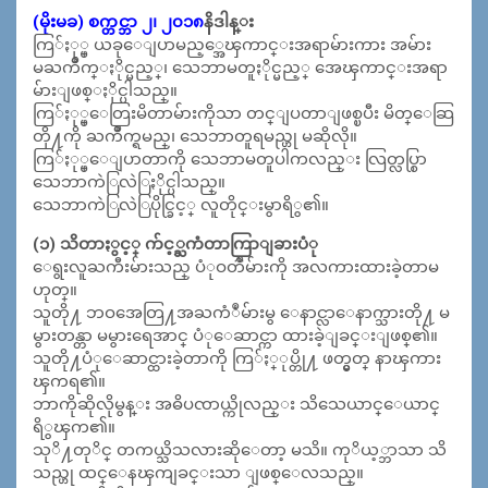
(မိုးမခ) စက္တင္ဘာ ၂၊ ၂၀၁၈
နိဒါန္း
ကြ်ႏု္ပ္ ယခုေျပာမည့္အေၾကာင္းအရာမ်ားကား အမ်ား
မႀကိဳက္ႏိုင္မည့္၊ သေဘာမတူႏိုင္မည့္ အေၾကာင္းအရာ
မ်ားျဖစ္ႏိုင္ပါသည္။
ကြ်ႏု္ပ္ေတြးမိတာမ်ားကိုသာ တင္ျပတာျဖစ္ၿပီး မိတ္ေဆြ
တို႔ကို ႀကိဳက္ရမည္၊ သေဘာတူရမည္ဟု မဆိုလို။
ကြ်ႏု္ပ္ေျပာတာကို သေဘာမတူပါကလည္း လြတ္လပ္စြာ
သေဘာကဲြလဲြႏိုင္ပါသည္။
သေဘာကဲြလဲြပိုင္ခြင့္ လူတိုင္းမွာရိွ၏။
(၁) သိတာႏွင့္ က်င့္ႀကံတာကြာျခားပံု
ေရွးလူႀကီးမ်ားသည္ ပံုဝတၳဳမ်ားကို အလကားထားခဲ့တာမ
ဟုတ္။
သူတို႔ ဘဝအေတြ႔အႀကံဳမ်ားမွ ေနာင္လာေနာက္သားတို႔ မ
မွားတန္တာ မမွားရေအာင္ ပံုေဆာင္ကာ ထားခဲ့ျခင္းျဖစ္၏။
သူတို႔ပံုေဆာင္ထားခဲ့တာကို ကြ်ႏ္ုပ္တို႔ ဖတ္မွတ္ နာၾကား
ၾကရ၏။
ဘာကိုဆိုလိုမွန္း အဓိပၸာယ္ကိုလည္း သိသေယာင္ေယာင္
ရိွၾက၏။
သုိ႔တုိင္ တကယ္သိသလားဆိုေတာ့ မသိ။ ကုိယ့္ဘာသာ သိ
သည္ဟု ထင္ေနၾကျခင္းသာ ျဖစ္ေလသည္။