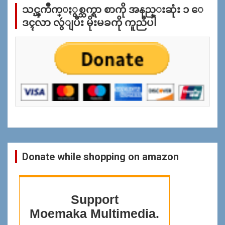
သင္ၾကိဳက္ႏွစ္သက္ရာ စာကို အနည္းဆုံး ၁ ေ
ျ
ပ
ဒၚလာ လွဴျပီး မိုးမခကို ကူညီပါ
န္
ရွာ
ရန္
Donate while shopping on amazon