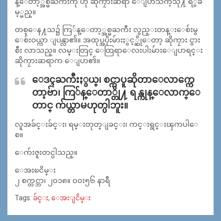
န္ေတာ့္အစ္မႀကီးကို ဟို ဆိုကၠားဆရာ ေျပာသကဲ့သို႔ ရိွခ်ိ
မ့္မည္။
တစ္ေန႔သ၌ ကြ်န္ေတာ့္အစ္မႀကီး လွည္းတန္းေစ်းမွ
ေစ်းဝယ္ကာ ျပန္လာ၏။ အထုပ္အပိုးမ်ားႏွင့္ဆိုေတာ့ ဆိုကၠား ငွား
စီး လာသည္။ လမ္းတြင္ ေထြရာေလးပါးမ်ားေျပာရင္း
ဆိုကၠားဆရာက ေျပာ၏။
ေဒၚႀကီးႏွယ္၊ စင္ကာပူဆိုတာေလာက္ကေ
တာ့ဗ်ာ၊ ကြ်န္ေတာ္တို႔ ရန္ကုန္ေလာက္ေ
တာင္ က်ယ္တာမဟုတ္ပါဘူး။
လူအခ်င္းခ်င္း၊ ရမ္းတုတ္ျခင္း၊ ကင္းရွင္းၾကပါေ
စ။
ေက်းဇူးတင္ပါသည္။
ေအးၿငိမ္း
၂ စက္တင္ဘာ၊ ၂၀၁၈။ ၀၀း၅၆ နာရီ
Tags:
ခ်င္း
,
ေအးျငိမ္း