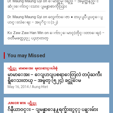
Dr. Maung Maung Gyi
on
ေမာင္စြမ္းရည္ – အမွတ္အနည္း
ဆံုးေက်ာင္းသား ျမန္မာစာကိုသြား
Dr. Maung Maung Gyi
on
လွေက်ာေဇာ ● တပ္ျပဳျပင္ေျ
ပာင္းလဲေရး – အပုိင္း (၁၂)
Ko Zaw Zaw Han Win
on
ေက်ာ္ေမာင္(တိုင္းတာေရး) –
၀တၳဳမဖတ္သည့္ ပညာတတ္
You may Missed
ပင္တိုင္က႑
မာမာေအး
ရသေဆာင္းပါးစုံ
မာမာေအး – ေျပာျပစရာေတြလဲ တပုံႀကီး
ရွိေသးတယ္ – အမွတ္ (၅၂၄) ခင္ယုေမ
May 16, 2014
Aung Htet
JUNIOR WIN
ပင္တိုင္က႑
ဂ်ဴနီယာ၀င္း – ျမန္မာေန႔ရက္မ်ားႏွင့္ ပန္းမ်ား