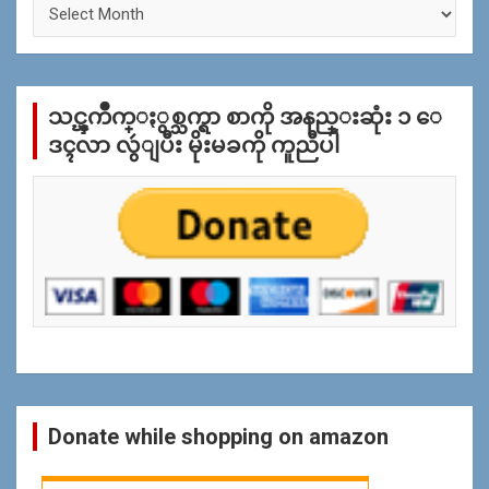
ႏွ
စ္
အ
လိုု
က္
သင္ၾကိဳက္ႏွစ္သက္ရာ စာကို အနည္းဆုံး ၁ ေ
ျ
ပ
ဒၚလာ လွဴျပီး မိုးမခကို ကူညီပါ
န္
ရွာ
ရန္
Donate while shopping on amazon