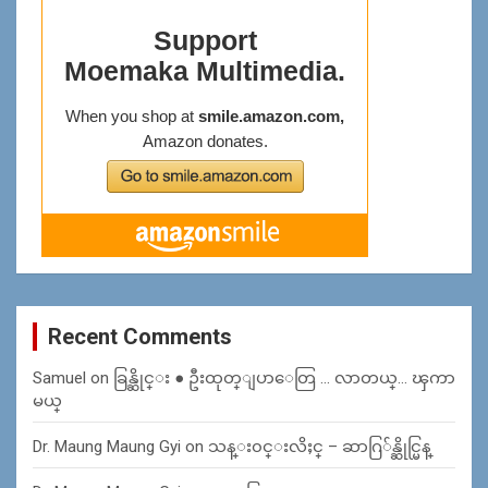
Recent Comments
Samuel
on
ခြန္ဆိုင္း ● ဦးထုတ္ျပာေတြ … လာတယ္… ၾကာ
မယ္
Dr. Maung Maung Gyi
on
သန္း၀င္းလိႈင္ – ဆာဂြ်န္ဆိုင္မြန္