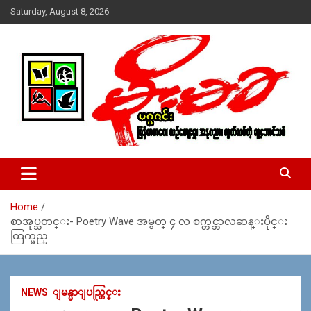
Skip
Saturday, August 8, 2026
to
content
USA – editors @ moemaka.net ((510) 854-6501)။ ရန္ကုန္ ဆက္သြ
MoeMaKa Burmese News &
ယ္ေရး – အမွတ္ ၂၅၄၊ ပထပ္၊ လမ္း ၄၀၊ ေက်ာက္တံတား၊ ရန္ကုန္။
Media
(ဖုုံး – ၀၉ ၂၅၂ ၂၄၉ ၀၉၄ ၊ ၀၉ ၄၂၁ ၇၄၃ ၇၅၃ ၊ ၀၉ ၅၀၄ ၁၀ ၅၈) ျ
ဖန္႔ခ်ိေရး – ဆိပ္ကမ္းသာစာေပ – အမွတ္ ၁၃ / ၃၈ လမ္း။ ပလာ
Home
ဇာေစ်းသစ္ ။ ၀၉ ၇၈၆၈၃၇ ၃၀၅ / ၀၉ ၉၆၃၆၉၉၈၃၄
စာအုပ္သတင္း- Poetry Wave အမွတ္ ၄ လ စက္တင္ဘာလဆန္းပိုင္း
ထြက္မည္
NEWS
ျမန္မာျပည္တြင္း