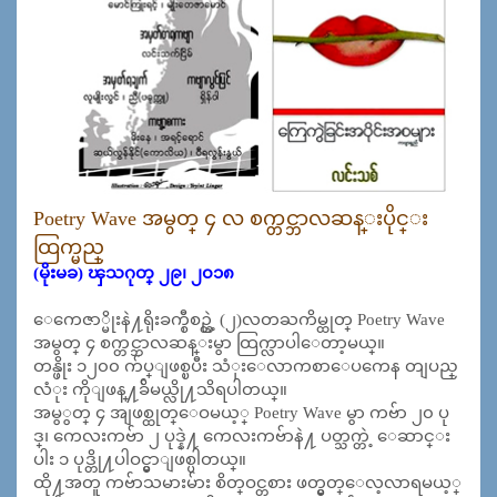
Poetry Wave
အမွတ္ ၄ လ စက္တင္ဘာလဆန္းပိုင္း
ထြက္မည္
(မိုးမခ) ၾသဂုတ္ ၂၉၊ ၂၀၁၈
ေကေဇာ္မိုးနဲ႔ရိုးခက္စီစဥ္တဲ့ (၂)လတႀကိမ္ထုတ္ Poetry Wave
အမွတ္ ၄ စက္တင္ဘာလဆန္းမွာ ထြက္လာပါေတာ့မယ္။
တန္ဖိုး ၁၂၀၀ က်ပ္ျဖစ္ၿပီး သံုးေလာကစာေပကေန တျပည္
လံုး ကိုျဖန္႔ခ်ိမယ္လို႔သိရပါတယ္။
အမွွတ္ ၄ အျဖစ္ထုတ္ေဝမယ့္
Poetry Wave မွာ
ကဗ်ာ ၂၀ ပု
ဒ္၊ ကေလးကဗ်ာ ၂ ပုဒ္နဲ႔ ကေလးကဗ်ာနဲ႔ ပတ္သက္တဲ့ ေဆာင္း
ပါး ၁ ပုဒ္တို႔ပါဝင္မွာျဖစ္ပါတယ္။
ထို႔အတူ ကဗ်ာသမားမ်ား စိတ္ဝင္တစား ဖတ္မွတ္ေလ့လာရမယ့္