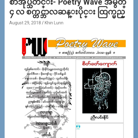
စာအုပ္သတင္း- Poetry Wave အမွတ္
၄ လ စက္တင္ဘာလဆန္းပိုင္း ထြက္မည္
August 29, 2018
Khin Lunn