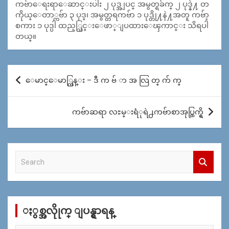
ကဗ်ာေရးရာေဆာင္းပါး ၂ ပုဒ္အျပင္ အမွတ္ရခ်က္ ၂ ပုဒ္နဲ႔ တ
ကိုယ္ေတာ္ကဗ်ာ ၃ ပုဒ္၊ အမွတ္တရကဗ်ာ ၁ ပုဒ္တို႔နဲ႔အတူ ကဗ်ာ့
စကား ၁ ပုဒ္ပါ ထည့္သြင္းေဖာ္ျပထားေၾကာင္း သိရပါ
တယ္။
Post
ေမာင္ေမာ္ကြန္း – ဒီ က ဗ် ာ အ လြ တ္ က် က္
navigation
ကဗ်ာဆရာ လႊမ္းရံုရဲ႕ကဗ်ာစာအုပ္ထြက္ရွိ
S
e
a
r
c
ႏွစ္အလိုုက္ ျပန္ရွာရန္
h