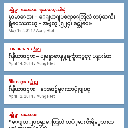
ပင္တိုင္က႑
မာမာေအး
ရသေဆာင္းပါးစုံ
မာမာေအး – ေျပာျပစရာေတြလဲ တပုံႀကီး
ရွိေသးတယ္ – အမွတ္ (၅၂၄) ခင္ယုေမ
May 16, 2014
Aung Htet
JUNIOR WIN
ပင္တိုင္က႑
ဂ်ဴနီယာ၀င္း – ျမန္မာေန႔ရက္မ်ားႏွင့္ ပန္းမ်ား
April 14, 2014
Aung Htet
ဂ်ဳနီယာ၀င္း
ပင္တိုင္က႑
ဂ်ဴနီယာ၀င္း – ေအာင္ခ်မ္းသာပုုံျပင္
April 12, 2014
Aung Htet
ပင္တိုင္က႑
မာမာေအး
“ေျပာျပစရာေတြလဲ တပံုႀကီးရိွေသးတ