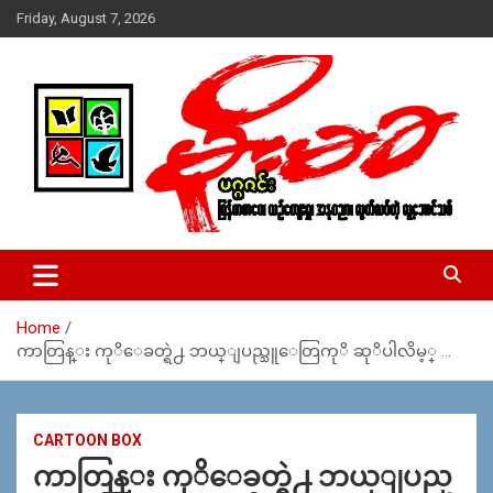
Skip
Friday, August 7, 2026
to
content
USA – editors @ moemaka.net ((510) 854-6501)။ ရန္ကုန္ ဆက္သြ
MoeMaKa Burmese News &
ယ္ေရး – အမွတ္ ၂၅၄၊ ပထပ္၊ လမ္း ၄၀၊ ေက်ာက္တံတား၊ ရန္ကုန္။
Media
(ဖုုံး – ၀၉ ၂၅၂ ၂၄၉ ၀၉၄ ၊ ၀၉ ၄၂၁ ၇၄၃ ၇၅၃ ၊ ၀၉ ၅၀၄ ၁၀ ၅၈) ျ
ဖန္႔ခ်ိေရး – ဆိပ္ကမ္းသာစာေပ – အမွတ္ ၁၃ / ၃၈ လမ္း။ ပလာ
Home
ဇာေစ်းသစ္ ။ ၀၉ ၇၈၆၈၃၇ ၃၀၅ / ၀၉ ၉၆၃၆၉၉၈၃၄
ကာတြန္း ကုိေခတ္ရဲ႕ ဘယ္ျပည္သူေတြကုိ ဆုိပါလိမ့္ …
CARTOON BOX
ကာတြန္း ကုိေခတ္ရဲ႕ ဘယ္ျပည္