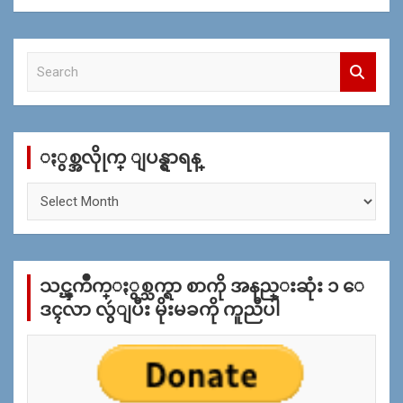
S
e
a
r
c
ႏွစ္အလိုုက္ ျပန္ရွာရန္
h
ႏွ
စ္
အ
လိုု
က္
သင္ၾကိဳက္ႏွစ္သက္ရာ စာကို အနည္းဆုံး ၁ ေ
ျ
ပ
ဒၚလာ လွဴျပီး မိုးမခကို ကူညီပါ
န္
ရွာ
ရန္