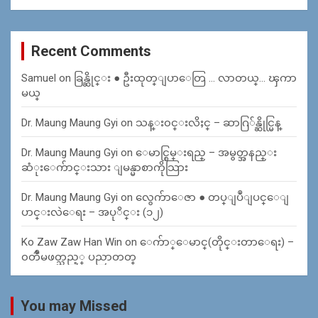
Recent Comments
Samuel
on
ခြန္ဆိုင္း ● ဦးထုတ္ျပာေတြ … လာတယ္… ၾကာ
မယ္
Dr. Maung Maung Gyi
on
သန္း၀င္းလိႈင္ – ဆာဂြ်န္ဆိုင္မြန္
Dr. Maung Maung Gyi
on
ေမာင္စြမ္းရည္ – အမွတ္အနည္း
ဆံုးေက်ာင္းသား ျမန္မာစာကိုသြား
Dr. Maung Maung Gyi
on
လွေက်ာေဇာ ● တပ္ျပဳျပင္ေျ
ပာင္းလဲေရး – အပုိင္း (၁၂)
Ko Zaw Zaw Han Win
on
ေက်ာ္ေမာင္(တိုင္းတာေရး) –
၀တၳဳမဖတ္သည့္ ပညာတတ္
You may Missed