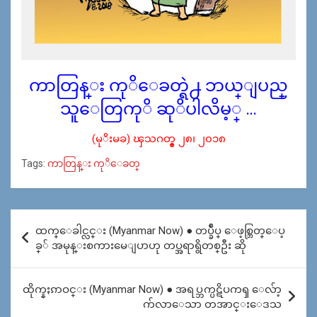
ကာတြန္း ကုိေခတ္ရဲ႕ ဘယ္ျပည္
သူေတြကုိ ဆုိပါလိမ့္ …
(မုိးမခ) ၾသဂတ္စ္ ၂၈၊ ၂၀၁၈
Tags:
ကာတြန္း ကုိေခတ္
Post
ထက္ေခါင္လင္း (Myanmar Now) ● တပ္ခ်ဳပ္ ေဖ့စ္ဘြတ္ေပ့
navigation
ခ္် အမုန္းစကားမေျပာဟု တပ္အရာရွိတစ္ဦး ဆို
ထိုက္နႏၵာဝင္း (Myanmar Now) ● အရပ္ဘက္ပဋိပကၡ ေလ်ာ့
က်လာေသာ တအာင္းေဒသ