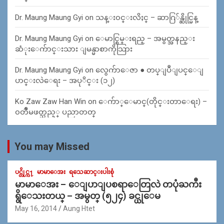
Dr. Maung Maung Gyi
on
သန္း၀င္းလိႈင္ – ဆာဂြ်န္ဆိုင္မြန္
Dr. Maung Maung Gyi
on
ေမာင္စြမ္းရည္ – အမွတ္အနည္း
ဆံုးေက်ာင္းသား ျမန္မာစာကိုသြား
Dr. Maung Maung Gyi
on
လွေက်ာေဇာ ● တပ္ျပဳျပင္ေျ
ပာင္းလဲေရး – အပုိင္း (၁၂)
Ko Zaw Zaw Han Win
on
ေက်ာ္ေမာင္(တိုင္းတာေရး) –
၀တၳဳမဖတ္သည့္ ပညာတတ္
You may Missed
ပင္တိုင္က႑
မာမာေအး
ရသေဆာင္းပါးစုံ
မာမာေအး – ေျပာျပစရာေတြလဲ တပုံႀကီး
ရွိေသးတယ္ – အမွတ္ (၅၂၄) ခင္ယုေမ
May 16, 2014
Aung Htet