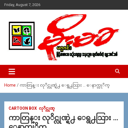
Skip
Friday, August 7, 2026
to
content
USA – editors @ moemaka.net ((510) 854-6501)။ ရန္ကုန္ ဆက္သြ
MoeMaKa Burmese News &
ယ္ေရး – အမွတ္ ၂၅၄၊ ပထပ္၊ လမ္း ၄၀၊ ေက်ာက္တံတား၊ ရန္ကုန္။
Media
(ဖုုံး – ၀၉ ၂၅၂ ၂၄၉ ၀၉၄ ၊ ၀၉ ၄၂၁ ၇၄၃ ၇၅၃ ၊ ၀၉ ၅၀၄ ၁၀ ၅၈) ျ
ဖန္႔ခ်ိေရး – ဆိပ္ကမ္းသာစာေပ – အမွတ္ ၁၃ / ၃၈ လမ္း။ ပလာ
Home
ကာတြန္း လုိင္လုဏ္ရဲ႕ ေရွ႕သြား … ေနာက္လုိက္
ဇာေစ်းသစ္ ။ ၀၉ ၇၈၆၈၃၇ ၃၀၅ / ၀၉ ၉၆၃၆၉၉၈၃၄
CARTOON BOX
လုိင္လုဏ္
ကာတြန္း လုိင္လုဏ္ရဲ႕ ေရွ႕သြား …
ေနာက္လုိက္