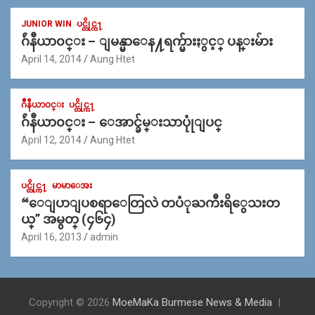
JUNIOR WIN
ပင္တိုင္က႑
ဂ်ဴနီယာ၀င္း – ျမန္မာေန႔ရက္မ်ားႏွင့္ ပန္းမ်ား
April 14, 2014
Aung Htet
ဂ်ဳနီယာ၀င္း
ပင္တိုင္က႑
ဂ်ဴနီယာ၀င္း – ေအာင္ခ်မ္းသာပုုံျပင္
April 12, 2014
Aung Htet
ပင္တိုင္က႑
မာမာေအး
“ေျပာျပစရာေတြလဲ တပံုႀကီးရိွေသးတ
ယ္” အမွတ္ (၄၆၄)
April 16, 2013
admin
Copyright © 2026
MoeMaKa Burmese News & Media