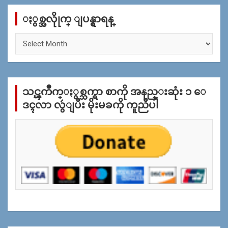
c
ႏွစ္အလိုုက္ ျပန္ရွာရန္
h
ႏွ
စ္
အ
လိုု
က္
သင္ၾကိဳက္ႏွစ္သက္ရာ စာကို အနည္းဆုံး ၁ ေ
ျ
ပ
ဒၚလာ လွဴျပီး မိုးမခကို ကူညီပါ
န္
ရွာ
ရန္