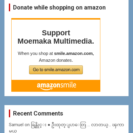
Donate while shopping on amazon
Recent Comments
Samuel
on
ခြန္ဆိုင္း ● ဦးထုတ္ျပာေတြ … လာတယ္… ၾကာ
မယ္