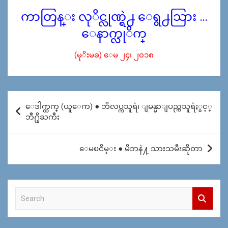
ကာတြန္း လုိင္လုဏ္ရဲ႕ ေရွ႕သြား …
ေနာက္လုိက္
(မုိးမခ) ေမ ၂၄၊ ၂၀၁၈
Post
ေဒါက္ထက္ (ယူေက) ● ဘိလပ္ကသူရဲ၊ ျမန္မာျပည္ကသူရဲႏွင့္
navigation
ဘီ႐ိုႀကီး
ေမၿငိမ္း ● မိဘနဲ႔ သားသမီးဆိုတာ
S
e
a
r