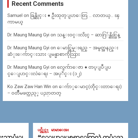
Recent Comments
Samuel
on
ခြန္ဆိုင္း ● ဦးထုတ္ျပာေတြ … လာတယ္… ၾ
ကာမယ္
Dr. Maung Maung Gyi
on
သန္း၀င္းလိႈင္ – ဆာဂြ်န္ဆိုင္မြန္
Dr. Maung Maung Gyi
on
ေမာင္စြမ္းရည္ – အမွတ္အနည္း
ဆံုးေက်ာင္းသား ျမန္မာစာကိုသြား
Dr. Maung Maung Gyi
on
လွေက်ာေဇာ ● တပ္ျပဳျပ
င္ေျပာင္းလဲေရး – အပုိင္း (၁၂)
Ko Zaw Zaw Han Win
on
ေက်ာ္ေမာင္(တိုင္းတာေရး)
– ၀တၳဳမဖတ္သည့္ ပညာတတ္
ပင္တိုင္က႑
မာမာေအး
္းသာပုုံျ
“ေျပာျပစရာေတြလဲ တပံုႀ