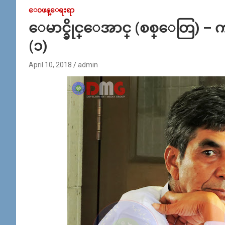
ေ၀ဖန္ေရးရာ
ေမာင္ခိုင္ေအာင္ (စစ္ေတြ)
(၁)
April 10, 2018
admin