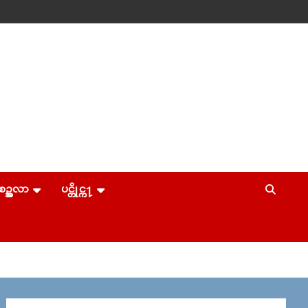
စဥ္အလာ
ပင္တိုင္က႑