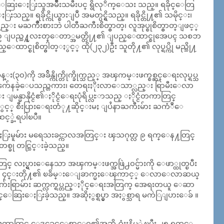
ေႏြးသူအမ်ိဳးသမီးပင္ ရွိလုိက္ေသး သည္။ ရခိုင္ေတြ
ရခိုင္ကိုယ္စားျပဳ အမတ္ပင္ရွိသည္။ ရခိုင္တို႔၏ သမိုင္း၊
လည္း မႀကိဳးစားဘဲ ပါတီႀကီးစိတ္ဓာတ္၊ လူအုပ္စုစိတ္ဓာတ္ျဖင့္
သည္ ျပည္သ႔ူလႊတ္ေတာ္အမတ္တို႔၏ ျပည္ေထာင္စုအေပၚ သစၥာ
ုစိတ္ဓါတ္ႏွင့္ ထို(၂၃၂)ဦး သူတို႔၏ လုပ္ရပ္ကို မည္သို႔
(၃၀)ကို အခ်ိန္ကိုက္တိုက္ခိုက္သည့္ အၾကမ္းဖက္စစ္ဆင္ေရးလုပ္ရပ္သ
က်ေနခဲ့ေပသည္တကား၊ တေရးႏိုးလာေသာ္လည္း ရြာမီးေလာ
မာနိုင္ငံ၏ႏိုင္ငံေရးပုံရိပ္လႊာသည္ ႏိုင္ငံတကာတြင္
ႏွင့္ စီးပြားေရးတံု႔ဆိုင္းမႈ ျပႆနာႀကီးမ်ား ႀကံဳေ
့္ခဲ့ရပါၿပီ။
ူမ်ား မရေသးခင္ကာလအတြင္း ၾသဂုတ္လ ၉ ရက္ေန႔တြင္
တစ္ခု တင္သြင္းခဲ့သည္။
္ လႈပ္ရွားေနေသာ အၾကမ္းဖက္အဖြဲ႕၀င္မ်ားကို ေဖာ္ထုတ္ၿပီး
့္ ၄င္းတို႔၏ ၿခိမ္းေျခာက္မႈေၾကာင့္ ေလာေလာဆယ္
းရြာမ်ား ဆက္လက္ရပ္တည္ႏိုင္ေရးအတြက္ အေရးတယူ ေဆာ
ဆြးေႏြးခဲ့သည္။ အဆိုႏွစ္ရပ္မွာ အႏွစ္သာရ မကဲြျပားေခ် ။
္ရာတြင္ ေဒၚခင္ေစာေ၀၏အဆို ႐ံႈးနိမ့္ခဲ့ၿပီး ၂၅ ရက္ေ