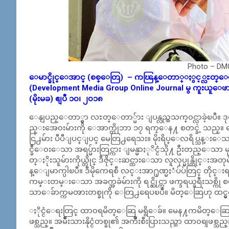
Photo – DM
ေမာင္ခိုင္ေအာင္ (စစ္ေတြ) – ကၽြန္ေတာ္ႏွင့္လႊတ္
(Development Media Group Online Journal မွ ကူးယူ
(မိုးမခ) ဧျပီ ၁၀၊ ၂၀၁၈
ေနျပည္ေတာ္မွာ လႊတ္ေတာ္မ်ား ျပန္လည္အသက္၀င္လာခဲ့ၿပ
ည္းအေ၀းမ်ားကို ေအာက္တိုဘာ ၁၇ ရက္ေန႔ စတင္ခဲ့ သည
ငြ႕မ်ား ပီပီျပင္ျပင္ မေတြ႕ရေသး။ မိုးရိပ္ေလရိပ္သန္းေ
င္ခ်ီေ၀းေသာ အရပ္မ်ားတြင္ကား ျမန္မာႏုိင္ငံသို႔ ဦးတည္ေသာ မ
တ္ႏိုးသူမ်ားကိုယ္တိုင္ ဒီဇိုင္းဆင္ထားေသာ လူလုပ္မုန္တိုင္
န္ေျမာက္ပါၿပီ။ ဒီမိုကေရစီ လင္းအာ႐ုဏ္မႈံပ်ပ်တြင္ တိ
ကမ္းတမ္းေသာ အခက္အခဲမ်ားကို ရင္ဆိုင္ကာ ဖက္ဒရယ္ခရီးသ
သာေခ်ာက္ကမၻားတစ္ခုကို ေတြ႕ရေပၿပိီ။ မိတ္ေဆြဟု ထင္မ
ႏိုင္ငံေရးတြင္ ထာ၀ရမိတ္ေဆြ မရွိေခ်။ မေန႔ကမိတ္ေဆြသည
ဖစ္သည္။ အမ်ိဳးသားနိုင္ငံတစ္ခု၏ အက်ိဳးစီးပြားသည္သာ ထာ၀ရျဖစ္သည