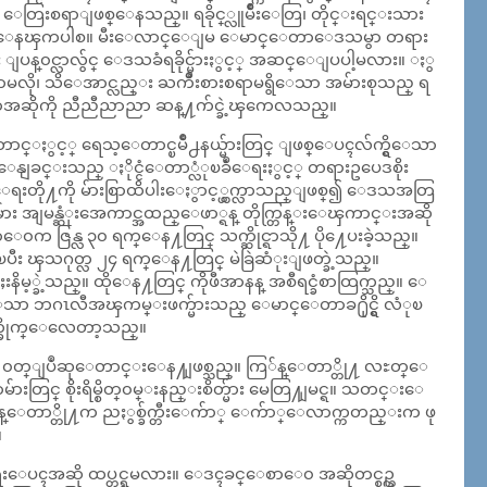
စဟု ေတြးစရာျဖစ္ေနသည္။ ရခိုင္္လူမ်ိဳးေတြ၊ တိုင္းရင္းသား
္ လႈပ္ရွားေနၾကပါစ။ မီးေလာင္ေျမ ေမာင္ေတာေဒသမွာ တရား
 ျပန္၀င္လာလွ်င္ ေဒသခံရခိုင္မ်ားႏွင့္ အဆင္ေျပပါ့မလား။ ႏွ
ိစရာမလို၊ သိေအာင္လည္း ႀကိဳးစားစရာမရွိေသာ အမ်ားစုသည္ ရ
းေသာအဆိုကို ညီညီညာညာ ဆန္႔က်င္ခဲ့ၾကေလသည္။
င္ႏွင့္ ရေသ့ေတာင္ၿမိဳ႕နယ္မ်ားတြင္ ျဖစ္ေပၚလ်က္ရွိေသာ
နျခင္းသည္ ႏိုင္ငံေတာ္လံုၿခဳံေရးႏွင့္ တရားဥပေဒစိုး
ၿခံဳေရးတို႔ကို မ်ားစြာထိပါးေႏွာင့္ယွက္လာသည္ျဖစ္၍ ေဒသအတြ
မံမ်ား အျမန္ဆံုးအေကာင္အထည္ေဖာ္ရန္ တိုက္တြန္းေၾကာင္းအဆို
၀က ဇြန္လ ၃၀ ရက္ေန႔တြင္ သက္ဆိုင္ရာသို႔ ပို႔ေပးခဲ့သည္။
းၿပီး ၾသဂုတ္လ ၂၄ ရက္ေန႔တြင္ မဲခြဲဆံုးျဖတ္ခဲ့သည္။
ိမ့္ခဲ့သည္။ ထိုေန႔တြင္ ကိုဖီအာနန္ အစီရင္ခံစာထြက္သည္။ ေ
သာ ဘဂၤလီအၾကမ္းဖက္မ်ားသည္ ေမာင္ေတာခ႐ိုင္ရွိ လံုၿ
ုက္ခိုက္ေလေတာ့သည္။
၀တ္ျပဳဆုေတာင္းေန႔ျဖစ္သည္။ ကြ်န္ေတာ္တို႔ လႊတ္ေ
မ်ားတြင္ စိုးရိမ္စိတ္၀မ္းနည္းစိတ္မ်ား မေတြ႔ျမင္ရ။ သတင္းေ
ၽန္ေတာ္တို႔က ညႏွစ္ခ်က္တီးေက်ာ္ ေက်ာ္ေလာက္ကတည္းက ဖု
။
ရးေပၚအဆို ထပ္တင္ရမလား။ ေဒၚခင္ေစာေ၀ အဆိုတင္စဥ္က