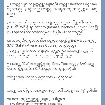
၂။ သင္တန္းမွာ တစ္ရက္သင္တန္းျဖစ္ၿပီး သင္တန္းေၾကး စင္းေ
ဒၚလာ ၇၅ ျဖစ္ပါသည္။ သင္တန္းေၾကးကို အလုပ္ရွင္က ေပးရ
မည္။
၃။ သင္တန္းကို ျမန္မာဘာသာျဖင့္ သင္ၾကားပို႔ခ်ပါမည္။
(SIP ကို အင္ဒိုနီးရွားဘာသာ (Bahasa Indonesia) ႏွင့္ ဖိလစ္ပို
င္ (Tagalog) ဘာသာမ်ားျဖင့္ ပို႔ခ်ပါေသးသည္။)
၄။ ယခင္က အိမ္အကူလုပ္သားမ်ား စင္ကာပူေရာက္လွ်င္ Entry test ႏွင့္
SAC (Safety Awareness Course) တက္ရသည္။
၂၀၁၂ ခုႏွစ္ ေမလ ၁ ရက္ေန႔မွစကာ ထိုသင္တန္းႏွစ္ခုကို
ေပါင္းလိုက္ၿပီး SIP သင္တန္းလုပ္လိုက္ပါသည္။
၅။ ယခင္က FDW အျဖစ္လုပ္ခဲ့ဖူးသူ၊ Entry Test ႏွင့္ SAC သင္တ
န္းတက္ခဲ့ဖူးသူမ်ား SIP သင္တန္း တက္စရာမလိုပါ။
သင္တန္းမွေပးသည့္ မွတ္သားစရာ ဗဟုသုတမ်ား
———————————————————-
သင္တန္းအတြင္ ေအာက္ေဖာ္ျပပါ သင္ခန္းစာ (၅) ခုပါ၏။
၁။ စကၤာပူတြင္အလုပ္လုပ္ျခင္း မိတ္ဆက္
၂။ အႏၲရာယ္ကင္းစြာအလုပ္လုပ္ျခင္း