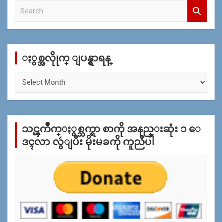
S
e
a
r
c
ႏွစ္အလိုုက္ ျပန္ရွာရန္
h
ႏွ
စ္
အ
လိုု
က္
သင္ၾကိဳက္ႏွစ္သက္ရာ စာကို အနည္းဆုံး ၁ ေ
ျ
ပ
ဒၚလာ လွဴျပီး မိုးမခကို ကူညီပါ
န္
ရွာ
ရန္