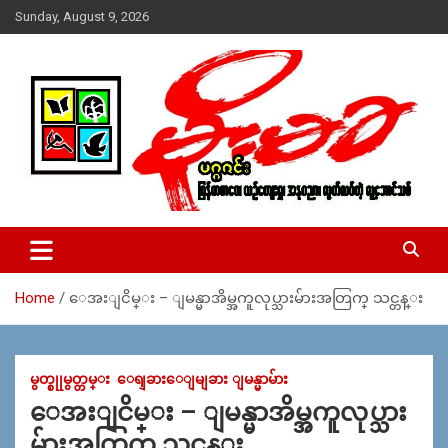
Skip
Sunday, August 9, 2026
to
content
USA – editors @ moemaka.net ((510) 854-6501)။ ရန္ကုန္ ဆက္သြ
MoeMaKa Burmese News &
ယ္ေရး – အမွတ္ ၂၅၄၊ ပထပ္၊ လမ္း ၄၀၊ ေက်ာက္တံတား၊ ရန္ကုန္။
Media
(ဖုုံး – ၀၉ ၂၅၂ ၂၄၉ ၀၉၄ ၊ ၀၉ ၄၂၁ ၇၄၃ ၇၅၃ ၊ ၀၉ ၅၀၄ ၁၀ ၅၈) ျ
ဖန္႔ခ်ိေရး – ဆိပ္ကမ္းသာစာေပ – အမွတ္ ၁၃ / ၃၈ လမ္း။ ပလာ
Home
ေအးျငိမ္း – ျမန္မာအိမ္အကူလုပ္သားမ်ားအတြက္ သင္တန္း
ဇာေစ်းသစ္ ။ ၀၉ ၇၈၆၈၃၇ ၃၀၅ / ၀၉ ၉၆၃၆၉၉၈၃၄
မွတ္စုုမွတ္တမ္း
ေရျခားေျမျခား ျမန္မာမ်ား
ေအးျငိမ္း – ျမန္မာအိမ္အကူလုပ္သား
မ်ားအတြက္ သင္တန္း