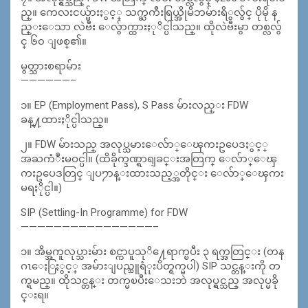
ည္။ ကေလးငယ္မ်ားႏွင့္ သက္ႀကီးရြယ္အိုမိဘမ်ားရိွလွ်င္ ပိုမို န
ည္းေသာ လဲဗီး ေလွ်ာက္ထားႏုိင္ပါသည္။ ထိုလဲဗီးမွာ တစ္လလွ်
င္ ၆၀ ျဖစ္၏။
မွတ္သားစရာမ်ား
——————–
၁။ EP (Employment Pass), S Pass မ်ားလည္း FDW
ခန္႔ထားႏိုင္ပါသည္။
၂။ FDW မ်ားသည္ အလုပ္သမားေလ်ာ္ေၾကးဥပေဒႏွင့္
အႀကံဳးမဝင္ပါ။ (ထိခိုက္ဒဏ္ရာရျခင္းအတြက္ ေလ်ာ္ေၾ
ကးဥပေဒတြင္ ျပ႒ာန္းထားသည့္အတိုင္း ေလ်ာ္ေၾကး
မရႏိုင္ပါ။)
SIP (Settling-In Programme) for FDW
————————————————–
၁။ အိမ္အကူလုပ္သားမ်ား စင္ကာပူသုိ႔ေရာက္ၿပီး ၃ ရက္အတြင္း (တန
ဂၤေႏြႏွင့္ အမ်ားျပည္သူရံုးပိတ္ရက္မပါ) SIP သင္တန္းကို တ
က္ရမည္။ ထိုသင္တန္း တက္မၿပီးေသးဘဲ အလုပ္ရွင္သည္ အလုပ္မခို
င္းရ။