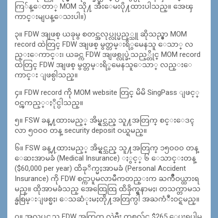
ကြ်န္ေတာ္ MOM သို႔ အီးေမးပို႔ထားပါသည္။ အေၾ
ကာင္းမျပန္ေသးပါ။)
၃။ FDW အျဖစ္ ယခုမွ စတင္အလုပ္လုပ္မည့္သူ ဆိုသည္မွာ MOM
record ထဲတြင္ FDW အျဖစ္ မွတ္တမ္းရိွမေနသူ ေသာ္ လ
ည္းေကာင္း၊ ယခင္က FDW အျဖစ္လုပ္ခဲ့သည့္တိုင္ MOM record
ထဲတြင္ FDW အျဖစ္ မွတ္တမ္းရိွမေနသူေသာ္ လည္းေ
ကာင္း ျဖစ္ပါသည္။
၄။ FDW record ကို MOM website တြင္ မိမိ SingPass ျဖင့္
ဝင္ၾကည့္ႏိုင္ပါသည္။
၅။ FSW ခန္႔ထားမည့္ အိမ္ရွင္သည္ သူ႔အတြက္ စင္းေဒၚ
လာ ၅၀၀၀ တန္ security deposit ဝယ္ရမည္။
၆။ FSW ခန္႔ထားမည့္ အိမ္ရွင္သည္ သူ႔အတြက္ ၁၅၀၀၀ တန္
ေဆးအာမခံ (Medical Insurance) ႏွင့္ ၆ ေသာင္းတန္
($60,000 per year) ထိခုိက္မႈအာမခံ (Personal Accident
Insurance) ကို FDW စင္ကာပူမလာမီကတည္းက ႀကိဳဝယ္ထားရ
မည္။ ထိုအာမခံသည္ အေထြေထြ ထိခိုက္ရွနာမႈ၊ တသက္တာမသ
န္မစြမ္းျဖစ္မႈ၊ ေသဆံုးမႈတို႔အတြက္ပါ အႀကံဳးဝင္ရမည္။
၇။ အလုပ္ရွင္သည္ FDW အတြက္ လဲဗီး တစ္လလွ်င္ $265 ေပးရပါမ