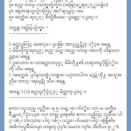
၃။ စည္းကမ္းသတ္မွတ္ခ်က္မ်ား (အခြင့္အေရးႏွင့္တာ၀န္မ်ား)
၄။ အျခားနယ္ပယ္မ်ားတြင္ အႏၲရာယ္ကင္းမႈ
၅။ ဆက္ဆံေရးႏွင့္ စိတ္ဖိစီးမႈေျဖရွင္းျခင္း
သင္တန္းရည္ရြယ္ခ်က္မွာ –
———————————
 စင္ကာပူတြင္ အဆင္ေျပစြာ အလုပ္လုပ္ကိုင္ႏိုင္ေစရန္
 မိမိလိုက္နာရမည့္ စည္းမ်ဥ္းစည္းကမ္းမ်ားကို သိနားလ
ည္လာေစရန္
 ဥပေဒက ေပးအပ္ထားသည့္ မိမိတို႔၏ တရားဝင္ရပိုင္ခြင့္မ်ား
ကို သိေစရန္
 အခက္အခဲ ျပႆနာတစ္စံုတစ္ရာေပၚလာပါက မည္ကဲ့သို႔ အကူအ
ညီေတာင္းရမည္ကို သိေစရန္
အခန္း (၁) စင္ကာပူႏိုင္ငံႏွင့္ မိတ္ဆက္ျခင္း
————————————————-
စကၤာပူသည္ လူဦးေရ ၅ သန္းေက်ာ္ရွိေသာ ေခတ္မီၿ
မိဳ႕ျပႏုိင္ငံငယ္ေလး တစ္ခုျဖစ္၏။ စကၤာပူတြင္ လူမ်ိဳးေပါ
င္းစံု၊ ဘာသာေပါင္းစံု၊ ယဥ္ေက်းမႈေပါင္းစုံရွိ၏။
အဓိကလူမ်ိဳးမ်ားမွာ တရုတ္ ၇၄%၊ မေလး ၁၃%၊ အိႏၵိယ ၉.၂ %