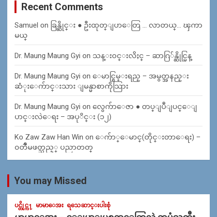
Recent Comments
Samuel
on
ခြန္ဆိုင္း ● ဦးထုတ္ျပာေတြ … လာတယ္… ၾကာ
မယ္
Dr. Maung Maung Gyi
on
သန္း၀င္းလိႈင္ – ဆာဂြ်န္ဆိုင္မြန္
Dr. Maung Maung Gyi
on
ေမာင္စြမ္းရည္ – အမွတ္အနည္း
ဆံုးေက်ာင္းသား ျမန္မာစာကိုသြား
Dr. Maung Maung Gyi
on
လွေက်ာေဇာ ● တပ္ျပဳျပင္ေျ
ပာင္းလဲေရး – အပုိင္း (၁၂)
Ko Zaw Zaw Han Win
on
ေက်ာ္ေမာင္(တိုင္းတာေရး) –
၀တၳဳမဖတ္သည့္ ပညာတတ္
You may Missed
ပင္တိုင္က႑
မာမာေအး
ရသေဆာင္းပါးစုံ