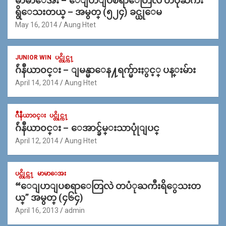
မာမာေအး – ေျပာျပစရာေတြလဲ တပုံႀကီး
ရွိေသးတယ္ – အမွတ္ (၅၂၄) ခင္ယုေမ
May 16, 2014
Aung Htet
JUNIOR WIN
ပင္တိုင္က႑
ဂ်ဴနီယာ၀င္း – ျမန္မာေန႔ရက္မ်ားႏွင့္ ပန္းမ်ား
April 14, 2014
Aung Htet
ဂ်ဳနီယာ၀င္း
ပင္တိုင္က႑
ဂ်ဴနီယာ၀င္း – ေအာင္ခ်မ္းသာပုုံျပင္
April 12, 2014
Aung Htet
ပင္တိုင္က႑
မာမာေအး
“ေျပာျပစရာေတြလဲ တပံုႀကီးရိွေသးတ
ယ္” အမွတ္ (၄၆၄)
April 16, 2013
admin