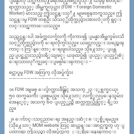
ျမန္မာလို သင္ၾကားပို႔ခ်ရပါမည္။စင္ကာပူသုိ႔ ယခုမွ စတင္ေ
ရာက္လာသည့္ အိမ္အကူလုပ္သား (FDW – Foreign Domestic
Worker) မ်ားသည္ ဤသင္တန္းသုိ႔ မျဖစ္မေနတက္ရသည္။ ဤ
သင္တန္းမွ FDW တစ္ဦး သိသင့္သိထိုက္သည္မ်ားအားလံုးကို ရွင္း
လင္းသင္ၾကားေပးသည္။
သည္သင္တန္းပါ အခ်က္အလက္မ်ားကို ကိုးကား၍ ျမန္မာအိမ္အကူမ်ားသိ
သင့္သိထိုက္သည္မ်ားကို ေရးလိုက္ပါသည္။ ယခင္ကလည္း သည္အေၾ
ကာင္း ကြ်န္ေတာ္ ေရးဖူးပါသည္။ သို႔ေသာ္ ျပန္လ
ည္ျပင္ဆင္ထားသည္မ်ားရိွသျဖင့္ ယခုထပ္မံ၍ ျပည့္ျပည့္စုံစံု
ေရးသားလုိက္ရျခင္းျဖစ္ပါေၾကာင္း –
စင္ကာပူမွ FDW အတြက္ လိုအပ္ခ်က္မ်ား
————————————————-
၁။ FDW အျဖစ္ ေလွ်ာက္ထားခ်ိန္တြင္ အသက္ ၂၃ ႏွစ္ထက္မငယ္၊
၅၀ ထက္မႀကီး ျဖစ္ရမည္။ သို႔ေသာ္ လက္ရိွလုပ္ေနသူမ်ား
အေနႏွင့္ အသက္ ၆၀ ျပည့္သည္ထိ ဆက္လက္လုပ္ကိုင္ခြင့္ ရိွသ
ည္။
၂။ ေက်ာင္းသင္ပညာေရး အနည္းဆံုး ၈ ႏွစ္ရိွရမည္။
(သို႔ေသာ္ MOM website တြင္ ဆယ္တန္းေအာင္လက္မွတ္ ဟု ျ
ပထားရာ ဤသည္မွာ လိုအပ္ခ်က္ထက္ ၂ ႏွစ္ပိုေနေၾကာင္း