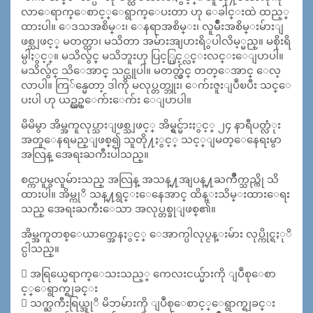
လာေရာက္ေစာင့္ေရွာက္ေပးတာ ဟု ေခါင္းထဲ ထည့္
ထားပါ။ ေဒသအစိမ္း၊ ေနရာအစိမ္း၊ လူမ်ိဳးအစိမ္းမ်ားျ
ဖစ္သျဖင့္ မတတ္တာ၊ မသိတာ အမ်ားအျပားရိွပါလိမ့္မည္။ မစိုးရိ
မ္ပါႏွင့္။ မသိလွ်င္ မသိဘူးဟု ပြင့္ပြင့္လင္းလင္းေျပာပါ။
မသိလွ်င္ သိေအာင္ သင္ယူပါ။ မတတ္လွ်င္ တတ္ေအာင္ ေလ့
လာပါ။ ကြ်န္မေတာ့ ဒါကို မလုပ္တတ္ဘူး၊ ေက်းဇူးျပဳၿပီး သင္ေ
ပးပါ ဟု ယဥ္ယဥ္ေက်းေက်း ေျပာပါ။
မိမိမွာ အိမ္အကူလုပ္သားျဖစ္သျဖင့္ အိမ္ရွင္မ်ားႏွင့္ ၂၄ နာရီပတ္လံုး
အတူေနရမည္ျဖစ္၍ သူတို႔ႏွင့္ သင့္ျမတ္ေနေရးမွာ
အလြန္ အေရးႀကီးပါသည္။
စင္ကာပူမွလူမ်ားသည္ အလြန္ အသန္႔အျပန္႔ႀကိဳက္သည္ကို သိ
ထားပါ။ အိမ္ကုိ သန္႔ရွင္းေနေအာင္ ထိန္းသိမ္းထားေရး
သည္ အေရးႀကီးေသာ အလုပ္တစ္ခုျဖစ္၏။
အိမ္အကူတစ္ေယာက္အေနႏွင့္ ေအာက္ပါလုပ္ငန္းမ်ား လုပ္ကိုင္ရႏုိ
င္ပါသည္။
 အရြယ္မေရာက္ေသးသည့္ ကေလးငယ္မ်ားကို ျပဳစုေစာ
င့္ေရွာက္ရျခင္း
 သက္ႀကီးရြယ္အုိ မိဘမ်ားကို ျပဳစုေစာင့္ေရွာက္ရျခင္း