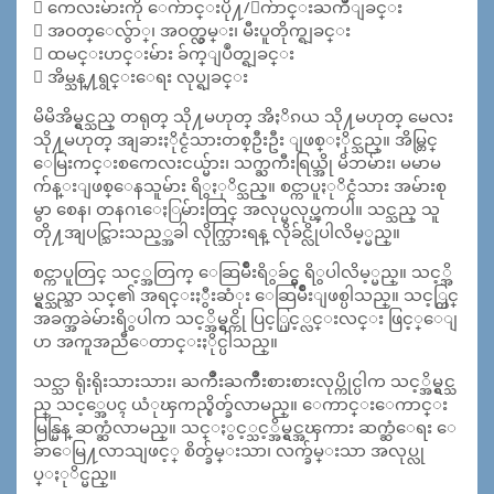
 ကေလးမ်ားကို ေက်ာင္းပို႔/ေက်ာင္းႀကိဳျခင္း
 အဝတ္ေလွ်ာ္၊ အဝတ္လွမ္း၊ မီးပူတိုက္ရျခင္း
 ထမင္းဟင္းမ်ား ခ်က္ျပဳတ္ရျခင္း
 အိမ္သန္႔ရွင္းေရး လုပ္ရျခင္း
မိမိအိမ္ရွင္သည္ တရုတ္ သို႔မဟုတ္ အိႏိၵယ သို႔မဟုတ္ မေလး
သို႔မဟုတ္ အျခားႏိုင္ငံသားတစ္ဦးဦး ျဖစ္ႏိုင္သည္။ အိမ္တြင္
ေမြးကင္းစကေလးငယ္မ်ား၊ သက္ႀကီးရြယ္အို မိဘမ်ား၊ မမာမ
က်န္းျဖစ္ေနသူမ်ား ရိွႏုိင္သည္။ စင္ကာပူႏုိင္ငံသား အမ်ားစု
မွာ စေန၊ တနဂၤေႏြမ်ားတြင္ အလုပ္မလုပ္ၾကပါ။ သင္သည္ သူ
တို႔အျပင္သြားသည့္အခါ လိုက္သြားရန္ လိုခ်င္လိုပါလိမ့္မည္။
စင္ကာပူတြင္ သင့္အတြက္ ေဆြမ်ိဳးရိွခ်င္မွ ရိွပါလိမ့္မည္။ သင့္အိ
မ္ရွင္သည္သာ သင္၏ အရင္းႏွီးဆံုး ေဆြမ်ိဳးျဖစ္ပါသည္။ သင့္တြင္
အခက္အခဲမ်ားရိွပါက သင့္အိမ္ရွင္ကို ပြင့္ပြင့္လင္းလင္း ဖြင့္ေျ
ပာ အကူအညီေတာင္းႏိုင္ပါသည္။
သင္သာ ရိုးရိုးသားသား၊ ႀကိဳးႀကိဳးစားစားလုပ္ကိုင္ပါက သင့္အိမ္ရွင္သ
ည္ သင့္အေပၚ ယံုၾကည္စိတ္ခ်လာမည္။ ေကာင္းေကာင္း
မြန္မြန္ ဆက္ဆံလာမည္။ သင္ႏွင့္သင့္အိမ္ရွင္အၾကား ဆက္ဆံေရး ေ
ခ်ာေမြ႔လာသျဖင့္ စိတ္ခ်မ္းသာ၊ လက္ခ်မ္းသာ အလုပ္လု
ပ္ႏုိင္မည္။