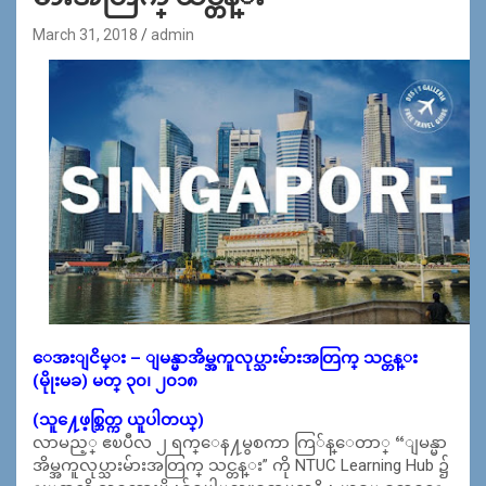
March 31, 2018
admin
ေအးျငိမ္း – ျမန္မာအိမ္အကူလုပ္သားမ်ားအတြက္ သင္တန္း
(မိုုးမခ) မတ္ ၃၀၊ ၂၀၁၈
(သူ႔ေဖ့စ္ဘြတ္က ယူပါတယ္)
လာမည့္ ဧၿပီလ ၂ ရက္ေန႔မွစကာ ကြ်န္ေတာ္ “ျမန္မာ
အိမ္အကူလုပ္သားမ်ားအတြက္ သင္တန္း” ကို NTUC Learning Hub ၌