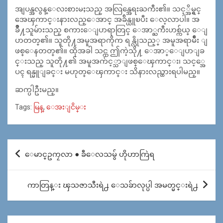
အျပန္အလွန္ေလးစားမႈသည္ အလြန္အေရးႀကီး၏။ သင့္အိမ္ရွင္
အေၾကာင္းနားလည္ေအာင္ အခ်ိန္ယူၿပီး ေလ့လာပါ။ အ
ခ်ိဳ႔သူမ်ားသည္ စကားေျပာရာတြင္ ေအာ္ႀကီးဟစ္က်ယ္ ေျ
ပာတတ္၏။ သူတို႔အမူအရာကိုက ရန္လိုသည့္ အမူအရာမ်ိဳး ျ
ဖစ္ေနတတ္၏။ ထိုအခါ သင္က ဤကဲ့သို႔ ေအာ္ေျပာျခ
င္းသည္ သူတို႔၏ အမူအက်င့္သာျဖစ္ေၾကာင္း၊ သင့္အေ
ပၚ ရန္မူျခင္း မဟုတ္ေၾကာင္း သိနားလည္ထားရပါမည္။
ဆက္ပါဦးမည္။
Tags:
မြန္
,
ေအးျငိမ္း
Post
ေမာင္ဥကၠလာ ● ခီေလသမွ် ဟိုဟာကြဲရ
navigation
ကာတြန္း ၾသဇာသီးရဲ႕ ေသခ်ာလုပ္ပါ အမတ္မင္းရဲ႕