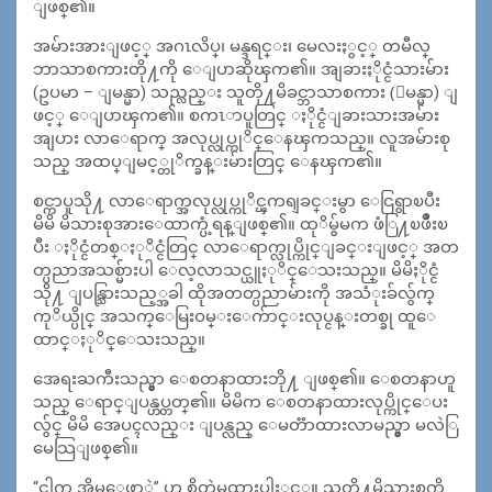
ျဖစ္၏။
အမ်ားအားျဖင့္ အဂၤလိပ္၊ မန္ဒရင္း၊ မေလးႏွင့္ တမီလ္
ဘာသာစကားတို႔ကို ေျပာဆိုၾက၏။ အျခားႏိုင္ငံသားမ်ား
(ဥပမာ – ျမန္မာ) သည္လည္း သူတို႔မိခင္ဘာသာစကား (ျမန္မာ) ျ
ဖင့္ ေျပာၾက၏။ စကၤာပူတြင္ ႏိုင္ငံျခားသားအမ်ား
အျပား လာေရာက္ အလုပ္လုပ္ကုိင္ေနၾကသည္။ လူအမ်ားစု
သည္ အထပ္ျမင့္တုိက္ခန္းမ်ားတြင္ ေနၾက၏။
စင္ကာပူသို႔ လာေရာက္အလုပ္လုပ္ကုိင္ၾကရျခင္းမွာ ေငြရွာၿပီး
မိမိ မိသားစုအားေထာက္ပံ့ရန္ျဖစ္၏။ ထုိမွ်မက ဖံြ႔ၿဖိဳးၿ
ပီး ႏိုင္ငံတစ္ႏုိင္ငံတြင္ လာေရာက္လုပ္ကိုင္ျခင္းျဖင့္ အတ
တ္ပညာအသစ္မ်ားပါ ေလ့လာသင္ယူႏုိင္ေသးသည္။ မိမိႏိုင္ငံ
သို႔ ျပန္သြားသည့္အခါ ထိုအတတ္ပညာမ်ားကို အသံုးခ်လွ်က္
ကုိယ္ပိုင္ အသက္ေမြးဝမ္းေက်ာင္းလုပ္ငန္းတစ္ခု ထူေ
ထာင္ႏုိင္ေသးသည္။
အေရးႀကီးသည္မွာ ေစတနာထားဘို႔ ျဖစ္၏။ ေစတနာဟူ
သည္ ေရာင္ျပန္ဟပ္တတ္၏။ မိမိက ေစတနာထားလုပ္ကိုင္ေပး
လွ်င္ မိမိ အေပၚလည္း ျပန္လည္ ေမတၱာထားလာမည္မွာ မလဲြ
မေသြျဖစ္၏။
“ငါက အိမ္ေဖာ္ပဲ” ဟု စိတ္ထဲမထားပါႏွင့္။ သူတို႔မိသားစုကို