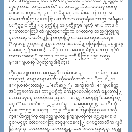
ကဲ … အစဥ္အလာမျပတ္ ငါပဲ စေျပာမယ္ … မင္းတုိ႔ျမင္တယ္ မ
ဟုတ္ လား။ အဖြားႀကီး* က အသက္ႀကီးေပမယ့္ မပ်က္
ဆီးေသးဘူးေနာ္။ ငါတုိ႔ မင္းသမီးေတြထက္ အ
မ်ားႀကီးမိုက္တယ္။ အဖြား ႀကီးသာ တစ္နာရီေလာက္ အခ်ိန္ေ
ပးႏိုင္ရင္ ငါတို႔ ႏွစ္ရက္ထဲနဲ႔ အျပတ္ရိုက္ေနတဲ့ ေပါကား၊ ဂ်
င္းကားေတြ$ ထဲ ျဖတ္ေလွ်ာက္ ေလာက္ ထည့္ရိုက္လိုက္ရ
င္ေတာင္ ငါတုိ႔ေတြ ဝက္ဝက္ကြဲ ေထာၾကမွာေနာ္။’
(*လူေရွ ႔သူေရွ ႔မွာေတာ့ အေမလို႔ ခၽြဲခၽြဲျပစ္ျပစ္
ေခၚေလ့ရွိၾက။ $- ႏိုင္ငံတကာအဆင့္မမီႏိုင္ေတာ့ ႏိုင္ငံ
တကာ အဆင့္မီ ဇာတ္ကား၊ ဇာတ္လမ္းကို ရိုက္ကြင္းမွာ လက္တ
မ္းေျပာဆို ပံုတူးကူးခ်ရိုက္။)
ကိုယ္ေျပာတာ အကုန္မွန္ၿပီး သူမ်ားေျပာတာ တခ်က္နားမေ
ထာင္တတ္တဲ့ ဆရာ့ဆရာႀကီး ကိုႀကီးကတံုး ျပဳတ္တူရဲ႕အ
ေျပာဆံုးတာနဲ႔ … ‘က်ေနာ္တုိ႔ အကိုႀကီး ေျပးခ်က္က
အမိုက္လန္းတယ္။ ဘာမွမရွိတဲ့ က်ေနာ့္ေခါင္းထဲ ဝုန္းကနဲ႔
ေဆာင့္ဝင္ လာတဲ့အေတြးက … ဇာတ္ကားအမည္ကို “အေမ့ရဲ ႔ေ
ခၚသံ” ေပးၿပီး၊ ဇာတ္လမ္းထဲမွာ … အေမ့မ်က္ႏွာႀကီးကို
မိုးေကာင္ကင္ ေပၚအျပည့္၊ တိမ္ေတြေနာက္ကြယ္က ေပၚလို
က္ေပ်ာက္လုိက္ တျဖတ္ျဖတ္ ရိုက္ျပလိုက္၊ ပင္လယ္ေရျပ
င္ေပၚမွာ လိႈင္းေတြ တဝုန္းဝုန္းနဲ႔ ေပၚလာလိုက္ ျမဳ
ပ္သြားလိုက္၊ ေတာတန္းေတာင္တန္းႀကီးေတြေပၚမွာ မႈန္လို