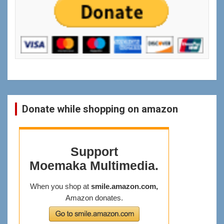
ရန္
Donate while shopping on amazon