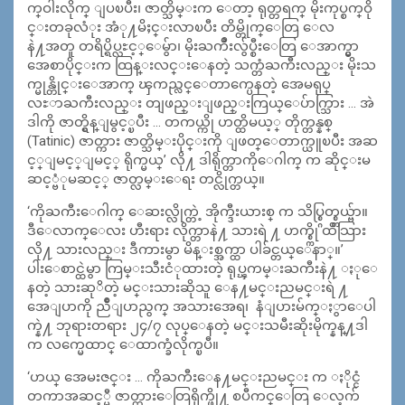
က္ဝါးလိုက္ ျပၿပီး၊ ဇာတ္သိမ္းက ေတာ့ ရုတ္တရက္ မိုးကုပ္စက္ဝို
င္းတခုလံုး အံု႔မိႈင္းလာၿပီး တိမ္တိုက္ေတြ ေလ
နဲ႔အတူ တရိပ္ရိပ္လႊင့္ေမွ်ာ၊ မိုးႀကိဳးလွ်ပ္စီးေတြ ေအာက္မွာ
အေစာပိုင္းက ထြန္းလင္းေနတဲ့ သက္တံႀကီးလည္း မိုးသ
က္မုန္တိုင္းေအာက္ ၾကည္လင္ေတာက္ပေနတဲ့ အေမရုပ္
လႊာႀကီးလည္း တျဖည္းျဖည္းကြယ္ေပ်ာက္သြား … အဲ
ဒါကို ဇာတ္ရွိန္ျမွင့္ၿပီး … တကယ္ကို ဟတ္ထိမယ့္ တိုက္တန္နစ္
(Tatinic) ဇာတ္ကား ဇာတ္သိမ္းပိုင္းကို ျဖတ္ေတာက္ယူၿပီး အဆ
င့္ျမင့္ျမင့္ ရိုက္မယ္’ လို႔ ဒါရိုက္တာကိုေဂါက္ က ဆိုင္းမ
ဆင့္ဗံုမဆင့္ ဇာတ္လမ္းေရး တင္လိုက္တယ္။
‘ကိုႀကီးေဂါက္ ေဆးလ္လိုက္တဲ့ အိုက္ဒီးယားစ္ က သိပ္စ္ဂြတ္စ္တယ္ဗ်ာ။
ဒီေလာက္ေလး ဟီးရား လိုက္တာနဲ႔ သားရဲ ႔ ဟက္စ္ကို ထိသြား
လို႔ သားလည္း ဒီကားမွာ မိန္းစ္အက္ထာ ပါခ်င္တယ္ေနာ္။’
ပါးေစာင္ထဲမွာ ကြမ္းသီးငံုထားတဲ့ ရုပ္ၾကမ္းႀကီးနဲ႔ ႏုေ
နတဲ့ သားဆုိတဲ့ မင္းသားဆိုသူ ေန႔မင္းညမင္းရဲ ႔
အေျပာကို ညိဳျပာညွက္ အသားအေရ၊ နံျပားမ်က္ႏွာေပါ
က္နဲ႔ ဘုရားတရား ၂၄/၇ လုပ္ေနတဲ့ မင္းသမီးဆိုးမိုက္နန္႔ဒါ
က လက္မေထာင္ ေထာက္ခံလိုက္ၿပီ။
‘ဟယ္ အေမးဇင္း … ကိုႀကီးေန႔မင္းညမင္း က ႏိုင္ငံ
တကာအဆင့္မီ ဇာတ္ကားေတြရိုက္ဖို႔ စပီကင္ေတြ ေလ့က်