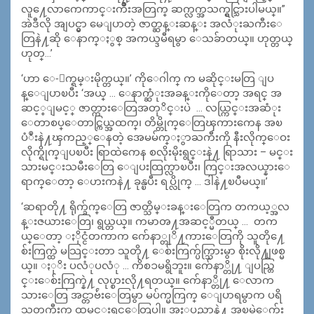
လူ႔ေလာကေကာင္းက်ဳိးအတြက္ ဆက္လက္အသက္ရွင္သြားပါမယ္။”
အဲဒီလို အျပင္မွာ မေျပာတဲ့ ဇာတ္ဆန္းဆန္း အလံုးႀကီးေ
တြနဲ႔ဆို ေနာက္ႏွစ္ အကယ္ဒမီရမွာ ေသခ်ာတယ္။ ဟုတ္တယ္
ဟုတ္…’
‘ဟာ ေ-ာက္ရမ္းမိုက္တယ္။’ ကိုေဂါက္ က မဆိုင္းမတြ ျပ
န္ေျပာၿပီး ‘အယ္ … ေနာက္ဆံုးအခန္းကိုေတာ့ အရင္ အ
ဆင့္ျမင့္ ဇာတ္ကားေတြအတုိင္းပဲ … လယ္ကြင္းအဆံုး
ေတာစပ္ေတာင္ကြယ္အထက္၊ တိမ္တိုက္ေတြၾကားကေန အၿ
ပံဳးနဲ႔ၾကည့္ေနတဲ့ အေမမ်က္ႏွာႀကီးကို နီးလိုက္ေဝး
လိုက္ရိုက္ျပၿပီး ရြာထဲကေန စလိုးမိုးရွင္းနဲ႔ ရြာသား – မင္း
သားမင္းသမီးေတြ ေျပးထြက္လာၿပီး၊ ကြင္းအလယ္နားေ
ရာက္ေတာ့ ေဟးကနဲ႔ ခုန္ၿပီး ရပ္လိုက္ … ဒါနဲ႔ၿပီမယ္။’
‘ဆရာတို႔ ရိုက္ခ်က္ေတြ ဇာတ္သိမ္းခန္းေတြက တကယ့္အလ
န္းဇယားေတြ၊ ရွယ္တယ္။ ကမာၻ႔အဆင့္မီတယ္ … တက
ယ္ေတာ့ ႏိုင္ငံတကာက က်ေနာ္တုိ႔ကားေတြကို သူတို႔ေ
စ်းကြက္ထဲ မသြင္းတာ သူတို႔ ေစ်းကြက္ပ်က္သြားမွာ စိုးလို႔ျဖစ္မ
ယ္။ ႏုိး ပလံုပလံု … ကိစၥမရွိဘူး။ က်ေနာ္တို႔ ျပည္တြ
င္းေစ်းကြက္နဲ႔ လုပ္စားလို႔ရတယ္။ က်ေနာ္တို႔ ေလာက
သားေတြ အင္တာဗ်ဴးေတြမွာ မပ်က္မကြက္ ေျပာရမွာက ပရိ
သတ္ႀကီးက ထမင္းရွင္ေတြပါ။ အႏုပညာနဲ႔ အၿမဲေက်း