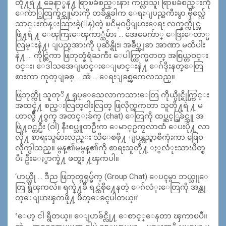
တို႔ရဲ ႔ ခေနာ္ခနဲ႔ ရြာၿခံစည္းနား ကပ္လာသူ၊ ရြာၿခံစည္းကို
ေက်ာ္ခြထြက္ခ်င္သူမ်ားကို တခ်ိန္တခါက ေရႊျပည္ႀကီးမွာ ဗိုလ္က်ေ
သာင္းက်န္းသြားခဲ့(ေန)တဲ့ ၿငိမ္ဝပ္ပိျပားေရး လက္နက္ကိုင္အ
ဖြဲ႔ရဲ ႔ ေၾကြးေၾကာ္သံမ်ား … အေမေက်ာ္ ေဒြးေတာ္မ
လြမ္းနဲ႔၊ ျပည္ပအားကို ပုဆိန္ရိုး၊ အခ်ဳပ္အျခာ အာဏာ မထိပါး
နဲ႔ … ကိုင္ဆြဲကာ ဖြဘုတ္နံရံႀကီး ေပါက္ထြက္မတတ္ အစြယ္တဝင္း
ဝင္း၊ ေဒါသအေျမာင္းေျမာင္းနဲ႔ ေဂ်ဒိုးနတ္ေတြ
စားကာ ကုတ္ျခစ္ … အဲ … ေရးျခစ္ၾကေလသည္။
ဖြဘုတ္ကို သူတုိ႔ ရုပ္ေသေလာကသားေတြ ကိုယ္ပိုင္ရိုက္ကြင္း
အထင္နဲ႔ စည္းလြတ္ဝါးလြတ္ ဖြလိုက္ၾကတာ သူတို႔ရဲ ႔ မ
ဟာလွ်ဳိ ႔ဝွက္ အတင္းခ်က္ (chat) ေတြကို ထပ္ဆင့္ဖြခ်င္သူ အ
ဖြဲ႔ဝင္တဦး (ဝါ) နီးစပ္သူတဦးက ေမာင္ဥကၠလာထံ ေပးပို႔ လာ
လို႔ စာရႈသူမ်ားလည္း သိေစဖို႔ ျပန္လည္စာစီကုံးကာ ဖြေဝ
လိုက္ပါသည္။ မွန္၏မမွန္၏ကို စာရႈသူတို႔ ႏွလံုးသားပိတ္ၿ
ပီး ဦးေႏွာက္နဲ႔ ဖတ္ရႈ ႔ၾကပါ။
‘ဟယ္လို … ဒီည ဖြဘုတ္ဂရုပ္ခ်က္ (Group Chat) ေပၚမွာ ဘယ္သူေ
တြ ရွိၾကလဲ။ ရက္နဲ႔ခ်ီ ရင္ထဲစို႔ေနတဲ့ ေဂ်လံုးေတြကို အန္ထု
တ္ေျပာၾကဖို႔ ဖိတ္ေခၚပါတယ္။’
‘ေဟ့ ငါ ရွိတယ္။ ေျပာခ်င္လို႔ ေစာင့္ေနတာ ၾကာၿပီ။