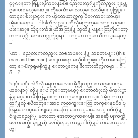
င့္ေနတာ စြန္းမိုက္ေနၿပီ။ ညေလးတုိ႔ကိုလည္း ျပန္သ
င္ေပးရမယ္ေနာ္။ ကိုႀကီး ေလယူေလသိမ္း ပုဇြန္ေ
တာင္ေစ်းျခင္း က ဟိုတေယာက္ထက္ ပိုေကာင္းတယ္။
အိုေခေနာ္ … ဒါဒါကိုလည္း ဘိုလိုမႈတ္တတ္ေအာင္ သင္ေ
ပးေနာ္။ သိုင္းက်ဴး။ ဟိုအတြဲနဲ႔ သူတို႔ ဖန္ေတြကိုေတာ့
တကယ့္ကို ကေလာ္တုတ္ခ်င္စရာ … ဟင္း ဟင္း သိတယ္ေနာ္
…’
‘ဟာ … ညေလးကလည္း သစၥာပန္း နဲ႔ သစၥာပန္း (this
man and this man) ေျပာစရာ မလိုပါဘူးစ္။ ဟိုဟာေတြေ
တာ့ ေ-ာက္ဂရုမစိုက္နဲ႔ ေတာ္ၾကေန ခ်ီးကားတိုက္ၾကမွာ … ဂီ ..
ဂီ … ဂီ’
‘ႏိုး ႏိုး အဲဒီလို မရဘူးေလ။ အိုင္ကိုလည္း သင္ေပးရမ
ယ္ေနာ္’ လို႔ ေပါက္ေတာ့မယ့္ ေဘာလံုးလို မ်က္ႏွာ
နဲ႔ မင္းသမီးတြန္႔စက္ က ဝင္ေျပာတယ္။ ‘အိုင္ က ယူ
တုိ႔လို စပိတတ္ေအာင္ ကလက္စ္းေတြ တက္ေနၿပီး၊ ပု
ဇြန္ေတာင္ေစ်းျခင္းေတြ ေကာင္းေအာင္ ငပိတို႔
ငံျပာရည္တုိ႔ မစားတာ အေတာ္ၾကာေပါ့။ အခုဆို ၾကက္ဆို
ေကအက္ဖ္ဆီ၊ မုန္႔ဆို ေဂ်ဒိုးနတ္၊ ဟမ္ဘာဂါတို႔ပဲ စားေတာ့တ
ယ္။’