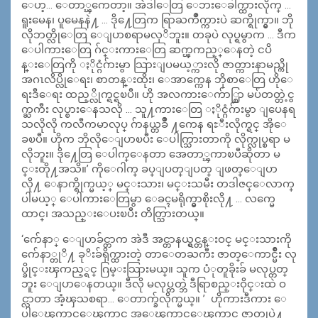
ေဟ့… ေတာ္ၾကေတာ့။ အဲဒါေတြ ေဘးေခါက္ထားလိုက္ …
ရူးမေန၊ ပူမေနနဲ႔ … ဒို႔ေတြက ရြာႀကိဳက္ကားပဲ ဆက္ရိုက္မွာ။ ဘို
လိုဘတ္လိုေတြ ေျပာစရာမလုိဘူး။ တခုပဲ လုပ္ရမွာက … ဒီက
ေပါကားေတြ ဂ်င္းကားေတြ ဆက္ၾကည့္ေနတဲ့ ငပိ
န္းေတြကို ႏိုင္ဂံဂ်ားမွာ သြားျပမယ့္ကားလို ဇာတ္ကားနာမည္ကို
အဂၤလိပ္လိုေရး၊ စာတန္းထိုး၊ ေအာက္ကေန ဘိုစာေတြ ဟိုေ
ရးဒီေရး ထည့္လိုက္ရင္ရၿပီ။ ဟို အလကားေက်ာ္စြာ မပ်ံတတ္တဲ့ငွ
က္ႀကီး လုပ္စားေနသလို … သူ႔ကားေတြ ႏိုင္ဂံဂ်ားမွာ ျပေနရ
သလိုလို ကလီကမာလုပ္ ဂ်ာနယ္တခ်ဳိ ႔ကေန ရႊီးလိုက္ရင္ အိုေ
ခၿပီ။ ဟိုက ဘိုလိုေျပာၿပီး ေပါက္သြားတာကို လိုက္လုပ္စရာ မ
လိုဘူး။ ဒို႔ေတြ ေပါက္ေနတာ အေတာ္ၾကာၿပီဆိုတာ မ
င္းတို႔အသိ။’ ကိုေဂါက္ ခပ္ျပတ္ျပတ္ ျဖတ္ေျပာ
လို႔ ေနာက္ရိုက္မယ့္ မင္းသား၊ မင္းသမီး တဒါဇင္ေလာက္
ပါမယ့္ ေပါကားေတြမွာ ေခၚမရိုက္မွာစိုးလို႔ … လက္မေ
ထာင္၊ အသည္းေပးၿပီး တိတ္သြားတယ္။
‘က်ေနာ္ ေျပာခ်င္တာက အဲဒီ အင္တာနယ္ရွင္တန္းဝင္ မင္းသားကို
က်ေနာ္တုိ႔ ခုိးခ်ရိုက္ထားတဲ့ တာေတႀကီး ဇာတ္ေကာင္မ်ဳိး လု
ပ္ခိုင္းၾကည့္ရင္ ဂြမ္းသြားမယ္။ သူက ပံုတူခိုးခ် မလုပ္တတ္
ဘူး ေျပာေနတယ္။ ဒီလို မလုပ္တတ္ဘဲ ဒီရြာစည္းဝိုင္းထဲ ဝ
င္လာတာ အံ့ၾသစရာ… ေတာက္ခ်လိုက္မယ္။ ’ ဟိုကားဒီကား ေ
ပါေၾကာင္ေၾကာင္ အူေၾကာင္ေၾကာင္ ဇာတ္ရုပ္နဲ႔