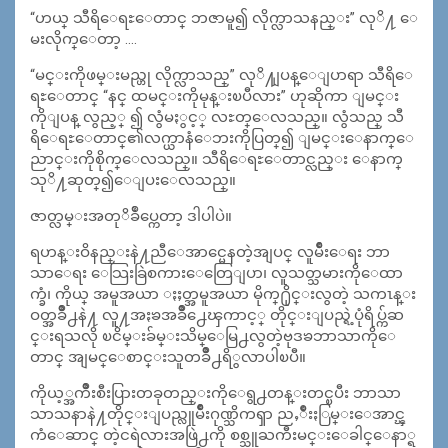
“ဟယ္ သီရိေရႊေတာင္ ဘဇာမူ၍ လိုက္လာသနည္း” လုိ႔ ေ
မးလိုက္ေတာ့ ….
“မင္းကိုဖမ္းမည္ဟု လိုက္လာသည္” လုိ႔ျပန္ေျပာရာ သီရိေ
ရႊေတာင္ “နင္ ထမင္းကိုမုန္းၿပီလား” ဟုဆိုကာ ျမင္း
ကိုျပန္ လွည့္ ၍ လွံမႏွင့္ လႊတ္ေလသည္။ လွံသည္ သီ
ရိေရႊေတာင္၏လက္ယာနံေဘးကိုပြတ္၍ ျမင္းေနာက္ေ
ညာင္းကိုစိုက္ေလသည္။ သီရိေရႊေတာင္လည္း ေနာက္
သုိ႔ဆုတ္၍ေျပးေလသည္။
ဇာတ္လမ္းအတုိခ်ဳပ္ကေတာ့ ဒါပါပဲ။
ရဟန္းဝိနည္းနဲ႔ညီေအာင္မေနတဲ့အျပင္ လူမ်ဳိးေရး ဘာ
သာေရး ေသြးခြဲစကားေတြေျပာ၊ လူသတ္သမားကိုေထာ
က္ခံ၊ ကိုယ္ အမူအယာ ႏႈတ္အမူအယာ မိုက္႐ိုင္းလွတဲ့ သကၤန္း
ဝတ္အခ်ဳိ႕နဲ႔ လူ႔အႏၶအခ်ဳိ႕ေၾကာင့္ တိုင္းျပည္ရဲ့ပုံရိပ္က်ဆ
င္းရသလို ၿငိမ္းခ်မ္းသိမ္ေမြ႕လွတဲ့ဗုဒၶဘာသာကိုေ
တာင္ အျမင္ေစာင္းသူတခ်ဳိ႕ရိွလာပါၿပီ။
ကိုယ့္အက်ဳိးစီးပြားတခုတည္းကိုေရွ႕တန္းတင္ၿပီး ဘာသာ
သာသနာနဲ႔တိုင္းျပည္လူမ်ဳိးဂုဏ္သိကၡာ ညႇဳိးႏြမ္းေအာင္ၾ
ကံေဆာင္ တဲ့ငရဲလားအဖြဲ႕ကို စစ္သူႀကီးမင္းေခါင္ေနာ္ရ