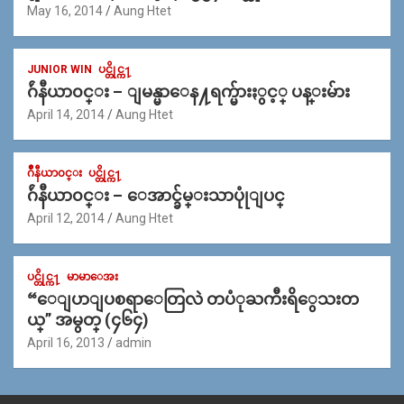
May 16, 2014
Aung Htet
JUNIOR WIN
ပင္တိုင္က႑
ဂ်ဴနီယာ၀င္း – ျမန္မာေန႔ရက္မ်ားႏွင့္ ပန္းမ်ား
April 14, 2014
Aung Htet
ဂ်ဳနီယာ၀င္း
ပင္တိုင္က႑
ဂ်ဴနီယာ၀င္း – ေအာင္ခ်မ္းသာပုုံျပင္
April 12, 2014
Aung Htet
ပင္တိုင္က႑
မာမာေအး
“ေျပာျပစရာေတြလဲ တပံုႀကီးရိွေသးတ
ယ္” အမွတ္ (၄၆၄)
April 16, 2013
admin