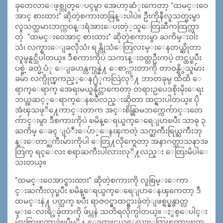
ခုတေလာေဖ့စ္ဘုတ္ေပၚမွာ အေဟာ့ဆံုးကေတာ့ “ထမင္းဝေ
အာင္ စားထား” ဆိုတဲ့စကားတခြန္းပါပဲ။ ဦးကိုနီလူသတ္မႈမွာ
လူသတ္သမားဘက္ကဝန္းရံအားေပးတဲ့့သူေတြဆီကထြက္လာ
တဲ့ “ထမင္းဝေအာင္ စားထား” ဆိုတဲ့စကားမွာ ႀကိမ္းဝါး
သံ၊ လက္စားေျခလိုသံ၊ ရန္လိုသံေတြလႊမ္းေနတယ္ဆိုတာ
လူမွန္ရင္သိပါတယ္။ ဒီစကားကိုပဲ သကၤန္းဝတ္တဦးကပဲ့ တင္ထပ္ၿပီး
ပစ္မဲ့ ခတ္မဲ့ပံု ေျခဟန္လက္ဟန္နဲ႔ ေစာ္ကားတာကို တာဝန္ရိွသူမ်ား
ခမ်ာ လက္ပိုက္ၾကည့္ေန႐ံုကလြဲလုိ႔ ဘာတခုမွ ထိထိ ေ
ရာက္ေရာက္ အေရးမယူနိုင္တာကေတာ့ တရားဥပေဒစိုးမိုးေရး
ဘယ္အဆင့္ေရာက္ေနၿပီလည္းဆိုတာ ထင္ရွားပါတယ္။ ပို
အံၾသဖုိ႔ေကာင္းတာက အင္းစိန္ရြာမဘက္ကေက်ာင္းတေ
က်ာင္းမွာ ဒီစကားကိုပဲ ၿမိန္ေရယွက္ေရေျပာၿပီး သာဓု ၃
ႀကိမ္ ေခၚ ျပံဳးေပ်ာ္ေနၾကတဲ့ သက္ႀကီးရြယ္ႀကီးဘု
န္းေတာ္ႀကီးမ်ားကိုပါ ေတြ႔လိုက္ရေတာ့ အနာဂတ္သာသနာအ
တြက္ ရင္ေလး စရာႀကီးပါလားလုိ႔လည္း ေတြးမိပါေ
သးတယ္။
“ထမင္းဝေအာင္စားထား” ဆိုတဲ့စကားကို လူစြမ္းေကာ
င္းႀကီးလုပ္ၿပီး ၿမိန္ေရယွက္ေရေျပာေနၾကေတာ့ ဒီ
ထမင္းနဲ႔ ပတ္သက္ ၿပီး ရာဇဝင္မွာထင္ရွားခဲ့တဲ့ျဖစ္ရပ္မွန္ဇာတ္လ
မ္းေလးရိွခဲ့တာကို ဖ်ပ္ကနဲ သတိရလိုက္ပါတယ္။ ႏွစ္ေပါင္း
မ်ားစြာၾကာခဲ့ၿပီမုိ႔ ေခတ္လူငယ္ေလးေတြၾကားဖူးတ