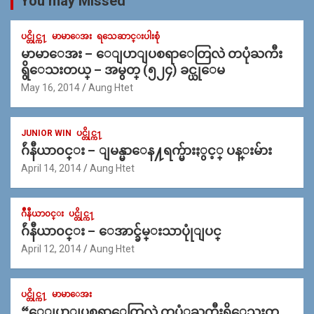
You may Missed
ပင္တိုင္က႑
မာမာေအး
ရသေဆာင္းပါးစုံ
မာမာေအး – ေျပာျပစရာေတြလဲ တပုံႀကီး
ရွိေသးတယ္ – အမွတ္ (၅၂၄) ခင္ယုေမ
May 16, 2014
Aung Htet
JUNIOR WIN
ပင္တိုင္က႑
ဂ်ဴနီယာ၀င္း – ျမန္မာေန႔ရက္မ်ားႏွင့္ ပန္းမ်ား
April 14, 2014
Aung Htet
ဂ်ဳနီယာ၀င္း
ပင္တိုင္က႑
ဂ်ဴနီယာ၀င္း – ေအာင္ခ်မ္းသာပုုံျပင္
April 12, 2014
Aung Htet
ပင္တိုင္က႑
မာမာေအး
“ေျပာျပစရာေတြလဲ တပံုႀကီးရိွေသးတ