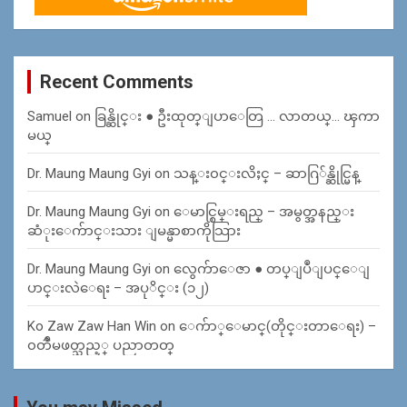
Recent Comments
Samuel
on
ခြန္ဆိုင္း ● ဦးထုတ္ျပာေတြ … လာတယ္… ၾကာ
မယ္
Dr. Maung Maung Gyi
on
သန္း၀င္းလိႈင္ – ဆာဂြ်န္ဆိုင္မြန္
Dr. Maung Maung Gyi
on
ေမာင္စြမ္းရည္ – အမွတ္အနည္း
ဆံုးေက်ာင္းသား ျမန္မာစာကိုသြား
Dr. Maung Maung Gyi
on
လွေက်ာေဇာ ● တပ္ျပဳျပင္ေျ
ပာင္းလဲေရး – အပုိင္း (၁၂)
Ko Zaw Zaw Han Win
on
ေက်ာ္ေမာင္(တိုင္းတာေရး) –
၀တၳဳမဖတ္သည့္ ပညာတတ္