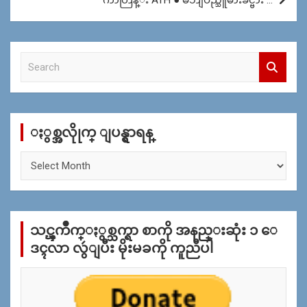
S
e
a
r
c
ႏွစ္အလိုုက္ ျပန္ရွာရန္
h
ႏွ
စ္
အ
လိုု
က္
သင္ၾကိဳက္ႏွစ္သက္ရာ စာကို အနည္းဆုံး ၁ ေ
ျ
ပ
ဒၚလာ လွဴျပီး မိုးမခကို ကူညီပါ
န္
ရွာ
ရန္