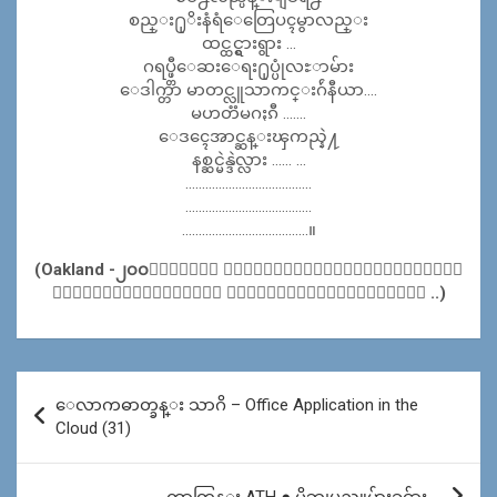
စည္း႐ုိးနံရံေတြေပၚမွာလည္း
ထင္ထင္ရွားရွား …
ဂရပ္ဖ္တီေဆးေရး႐ုပ္ပုံလႊာမ်ား
ေဒါက္တာ မာတင္လူသာကင္းဂ်ဴနီယာ….
မဟတၱမဂႏၵီ …….
ေဒၚေအာင္ဆန္းၾကည္နဲ႔
နစ္ဆင္မဲန္ဒဲလ္လား …… …
………………………………..
………………………………..
………………………………..။
(Oakland -၂၀၀၈ေလာက္က ျဖတ္သြားျဖတ္လာလုပ္ဖူးတဲ့
ပစိဖိတ္သမုဒၵရာေဘး ေမးတင္ေနတဲ့ျမဳိ႕ကေလး ..)
Post
ေလာကဓာတ္ခန္း သာဂိ – Office Application in the
navigation
Cloud (31)
ကာတြန္း ATH ● မိဘျပည္သူမ်ားခင္ဗ်ား …