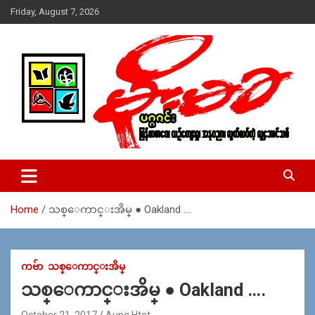
Skip
Friday, August 7, 2026
to
content
USA – editors @ moemaka.net ((510) 854-6501)။ ရန္ကုန္ ဆက္သြ
MoeMaKa Burmese News &
ယ္ေရး – အမွတ္ ၂၅၄၊ ပထပ္၊ လမ္း ၄၀၊ ေက်ာက္တံတား၊ ရန္ကုန္။
Media
(ဖုုံး – ၀၉ ၂၅၂ ၂၄၉ ၀၉၄ ၊ ၀၉ ၄၂၁ ၇၄၃ ၇၅၃ ၊ ၀၉ ၅၀၄ ၁၀ ၅၈) ျ
ဖန္႔ခ်ိေရး – ဆိပ္ကမ္းသာစာေပ – အမွတ္ ၁၃ / ၃၈ လမ္း။ ပလာ
Home
သစ္ေကာင္းအိမ္ ● Oakland ….
ဇာေစ်းသစ္ ။ ၀၉ ၇၈၆၈၃၇ ၃၀၅ / ၀၉ ၉၆၃၆၉၉၈၃၄
ကဗ်ာ
သစ္ေကာင္းအိမ္
သစ္ေကာင္းအိမ္ ● Oakland ….
October 21, 2017
Aung Htet