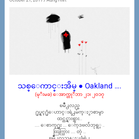
သစ္ေကာင္းအိမ္ ● Oakland ….
(မုိးမခ) ေအာက္တုိဘာ ၂၁၊ ၂၀၁၇
ၿမိဳ႕လည္
႐ုပ္ရွင္႐ုံေဟာင္းရဲ႕မ်က္ႏွာစာမွာ
ထင္ထင္ရွားရွား…
….. ေစာက္႐ူး …. ေဂ်ာ့ဒဗလ်ဴဘုရွ္ ..
ထြက္သြား ….. တဲ့ …
ၿမိိဳ႕လည္ပန္းျခံရဲ႕