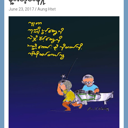
June 23, 2017
Aung Htet