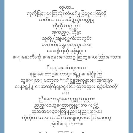
လူဟာ…
ကုကၠိဳပြင့္ေတြလို၊ လဲမႈိ႔ပြင့္ေတြလို
သတၱိေကာင္းဖို႔လိုတယ္လို႔
ကိုကို ထင္တယ္ကြ။
ၾကည့္…ဟိုမွာ
သူတို႔အျမင့္ႀကီးတက္ၿပီး
ေလထီးခုန္ၾကတယ္ေလ၊
ခေရေတြဆို ခုန္ခ်ရင္း
ေျမႀကီးကို ေရေမႊးေတာင္ ဆြတ္ေပးသြားေသး။
ဒီထင္းေခ်ာင္းဟာ
နန္းေတာ္ေဟာင္းရဲ႕ ေခါင္မိုးကြ၊
သူေျပာျပတာက “ႏိုင္သူအကုန္စားေၾကးမွာ
ေနာင္တနဲ႔ ေၾကကြဲျခင္းေတြလည္း ရခဲ့ပါသတဲ့”
ဘာ…
ညီမေလး နားမလည္ဘူး ဟုတ္လား
ညည္းဇယ္ေတာက္တုန္းက ႏိုင္တဲ့
ၾသဇာေစ့ေတြ နည္းနည္းေပး၊
ကိုကိုက မာလကာသီး တစ္ျခမ္းေကြၽးမယ္
အဲ့ဒါေျပာတာ။