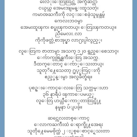
မီးလံုးေတြထြင္တဲ့ အက္ဒီဆင္ဟာ
ငယ္ငယ္က အေမးအျမန္းထူသတဲ့၊
ကမာၻႀကီးကို လင္းေစခဲ့သူမွန္သမွ်
ကေလးဘဝမွာ
အေမးထူၾက၊ စပ္စုၾကတယ္၊ ေတြးၾကတယ္။
ညီမေလး..လာ
ကိုကိုဖတ္တဲ့စာအုပ္မွာ လာ႐ႈပ္ပါလွည့္၊
လူေတြက ဇာတာမွာ အသက္ ၁၂၀ ရွည္ေစေသာဝ္၊
ေက်ာက္ပုစြန္ႀကီးေတြ အသက္က..
ဒီထက္ေတာင္ ေက်ာ္ေသးတယ္၊
သူတုိ႔ေသေတာ့ ႐ုပ္ႂကြင္းကို
ဧည့္ခန္းမွာ အလွခ်ိတ္ခံရ။
ပုစဥ္းေကာင္ေလးေတြ သက္တမ္းဟာ
၃၆ နာရီပဲ ၾကာေပမယ့္
လူေတြ ဟယ္လီေကာ္ပတာထြင္ဖို႔
နမူနာ ပ်ံျပခဲ့။
ဆင္ကေလးတစ္ေကာင္
ေလာကႀကီးထဲ ေရာက္ဖို႔အေရး
သူတို႔ေမေမဗိုက္ထဲ ၂ ႏွစ္ေစာင့္ရေသးတာ