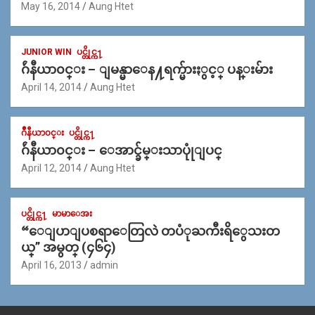
May 16, 2014
Aung Htet
JUNIOR WIN
ပင္တိုင္က႑
ဂ်ဴနီယာ၀င္း – ျမန္မာေန႔ရက္မ်ားႏွင့္ ပန္းမ်ား
April 14, 2014
Aung Htet
ဂ်ဳနီယာ၀င္း
ပင္တိုင္က႑
ဂ်ဴနီယာ၀င္း – ေအာင္ခ်မ္းသာပုုံျပင္
April 12, 2014
Aung Htet
ပင္တိုင္က႑
မာမာေအး
“ေျပာျပစရာေတြလဲ တပံုႀကီးရိွေသးတ
ယ္” အမွတ္ (၄၆၄)
April 16, 2013
admin