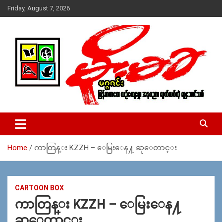
Skip
Friday, August 7, 2026
to
content
USA – editors @ moemaka.net ((510) 854-6501)။ ရန္ကုန္ ဆက္သြ
MoeMaKa Burmese News &
ယ္ေရး – အမွတ္ ၂၅၄၊ ပထပ္၊ လမ္း ၄၀၊ ေက်ာက္တံတား၊ ရန္ကုန္။
Media
(ဖုုံး – ၀၉ ၂၅၂ ၂၄၉ ၀၉၄ ၊ ၀၉ ၄၂၁ ၇၄၃ ၇၅၃ ၊ ၀၉ ၅၀၄ ၁၀ ၅၈) ျ
ဖန္႔ခ်ိေရး – ဆိပ္ကမ္းသာစာေပ – အမွတ္ ၁၃ / ၃၈ လမ္း။ ပလာ
Home
ကာတြန္း KZZH – ေမြးေန႔ ဆုေတာင္း
ဇာေစ်းသစ္ ။ ၀၉ ၇၈၆၈၃၇ ၃၀၅ / ၀၉ ၉၆၃၆၉၉၈၃၄
CARTOON BOX
ကာတြန္း KZZH – ေမြးေန႔
ဆုေတာင္း