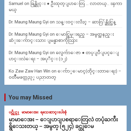
Samuel
on
ခြန္ဆိုင္း ● ဦးထုတ္ျပာေတြ … လာတယ္… ၾကာ
မယ္
Dr. Maung Maung Gyi
on
သန္း၀င္းလိႈင္ – ဆာဂြ်န္ဆိုင္မြန္
Dr. Maung Maung Gyi
on
ေမာင္စြမ္းရည္ – အမွတ္အနည္း
ဆံုးေက်ာင္းသား ျမန္မာစာကိုသြား
Dr. Maung Maung Gyi
on
လွေက်ာေဇာ ● တပ္ျပဳျပင္ေျ
ပာင္းလဲေရး – အပုိင္း (၁၂)
Ko Zaw Zaw Han Win
on
ေက်ာ္ေမာင္(တိုင္းတာေရး) –
၀တၳဳမဖတ္သည့္ ပညာတတ္
You may Missed
ပင္တိုင္က႑
မာမာေအး
ရသေဆာင္းပါးစုံ
မာမာေအး – ေျပာျပစရာေတြလဲ တပုံႀကီး
ရွိေသးတယ္ – အမွတ္ (၅၂၄) ခင္ယုေမ