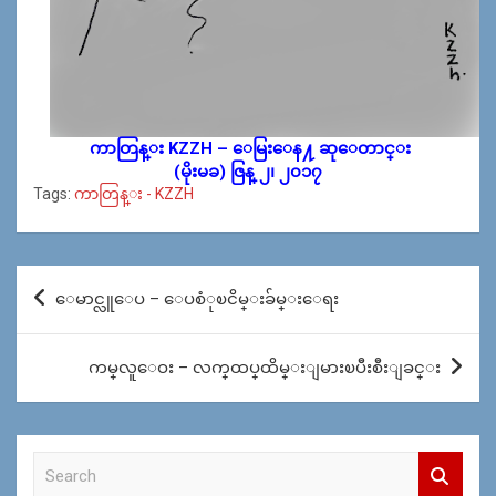
ကာတြန္း KZZH – ေမြးေန႔ ဆုေတာင္း
(မိုးမခ) ဇြန္ ၂၊ ၂၀၁၇
Tags:
ကာတြန္း - KZZH
Post
ေမာင္လူေပ – ေပစံုၿငိမ္းခ်မ္းေရး
navigation
ကမ္​လူ​ေဝး – လက္​ထပ္​ထိမ္​းျမားၿပီးစီးျခင္​း
S
e