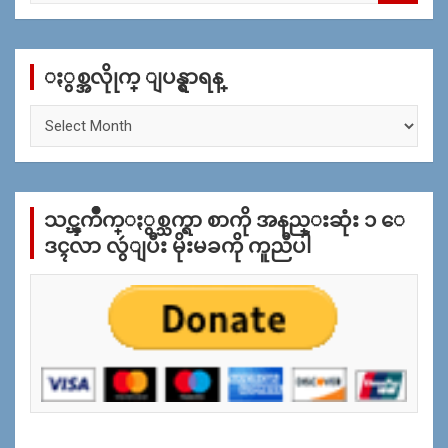
a
r
c
ႏွစ္အလိုုက္ ျပန္ရွာရန္
h
ႏွ
စ္
အ
လိုု
က္
သင္ၾကိဳက္ႏွစ္သက္ရာ စာကို အနည္းဆုံး ၁ ေ
ျ
ပ
ဒၚလာ လွဴျပီး မိုးမခကို ကူညီပါ
န္
ရွာ
ရန္