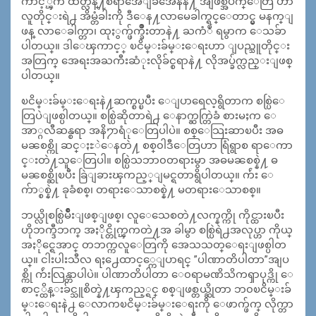
ကာင့္ၾက ထိတ္လန္႔စရာအေျခအေနနဲ႔ အျဖစ္အပ်က္ေတြ ဟာ
လူတိုင္းရဲ႕ အိမ္တံခါးကို ဒီေန႔လာမေခါက္ရင္ေတာင္မွ မနက္ျ
ဖန္ လာေခါက္တာ၊ ထုႏွက္ဖ်က္ခ်ိဳးတာနဲ႔ ႀကံဳ ရမွာက ေသခ်ာ
ပါတယ္။ ဒါေၾကာင့္ ၿငိမ္းခ်မ္းေရးဟာ ျပည္သူတိုင္း
အတြက္ အေရးအႀကီးဆံုးလိုခ်င္စရာနဲ႔ လိုအပ္ခ်က္လည္းျဖစ္
ပါတယ္။
ၿငိမ္းခ်မ္းေရးနဲ႔ဆက္စပ္ၿပီး ေျပာရေလ့ရွိတာက စစ္ပြဲေ
တြပဲျဖစ္ပါတယ္။ စစ္ပြဲဆိုတာရဲ႕ ေနာက္ဆက္တြဲခံ စားမႈက ေ
အာ္ဂလီဆန္စရာ အနိ႒ာရံုေတြပါပဲ။ စစ္ေသြးဆာၿပီး အဓ
မၼစစ္ကို ဆင္ႏႊဲေနတဲ႔ စစ္၀ါဒီေတြဟာ ရြံရွာစ ရာေကာ
င္းတဲ႔သူေတြပါ။ စစ္ပြဲသဘာ၀တရားမွာ အဓမၼစစ္နဲ႔ ဓ
မၼစစ္ဆိုၿပီး ခြဲျခားၾကည့္ျမင္ရတာရွိပါတယ္။ က်ဴး ေ
က်ာ္စစ္နဲ႔ ခုခံစစ္၊ တရားေသာစစ္နဲ႔ မတရားေသာစစ္။
ဘယ္လိုစစ္ပြဲမ်ိဳးျဖစ္ျဖစ္၊ လူေသေစတဲ႔လက္နက္ကို ကိုင္ထားၿပီး
ဟိုဘက္ဒီဘက္ အႏိုင္တိုက္ၾကတဲ႔အ ခါမွာ စစ္ပြဲရဲ႕အလုပ္ဟာ ကိုယ္
အႏိုင္ရေအာင္ တဘက္ကလူေတြကို အေသသတ္ေရးျဖစ္ပါတ
ယ္။ ငါးပါးသီလ ရႈ႕ေထာင့္ကေျပာရင္ ”ပါဏာတိပါတာ”အျပ
စ္ကို က်ဴးလြန္တာပါပဲ။ ပါဏာတိပါတာ ေ၀ရာမဏိသိကၡာပုဒ္ကို ေ
စာင့္ထိန္းခ်င္သူစိတ္နဲ႔ၾကည့္ရင္ စစ္ျဖစ္တယ္ဆိုတာ ဘ၀ၿငိမ္းခ်
မ္းေရးနဲ႕ ေလာကၿငိမ္းခ်မ္းေရးကို ေဖာက္ဖ်က္ လိုက္တာ