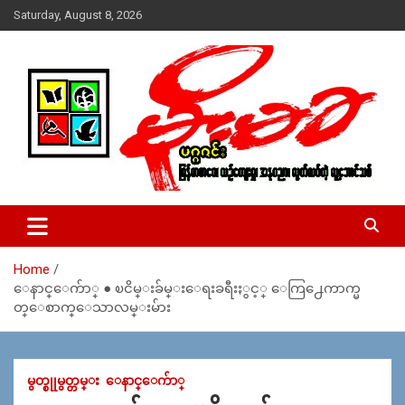
Skip
Saturday, August 8, 2026
to
content
USA – editors @ moemaka.net ((510) 854-6501)။ ရန္ကုန္ ဆက္သြ
MoeMaKa Burmese News &
ယ္ေရး – အမွတ္ ၂၅၄၊ ပထပ္၊ လမ္း ၄၀၊ ေက်ာက္တံတား၊ ရန္ကုန္။
Media
(ဖုုံး – ၀၉ ၂၅၂ ၂၄၉ ၀၉၄ ၊ ၀၉ ၄၂၁ ၇၄၃ ၇၅၃ ၊ ၀၉ ၅၀၄ ၁၀ ၅၈) ျ
ဖန္႔ခ်ိေရး – ဆိပ္ကမ္းသာစာေပ – အမွတ္ ၁၃ / ၃၈ လမ္း။ ပလာ
Home
ဇာေစ်းသစ္ ။ ၀၉ ၇၈၆၈၃၇ ၃၀၅ / ၀၉ ၉၆၃၆၉၉၈၃၄
ေနာင္ေက်ာ္ ● ၿငိမ္းခ်မ္းေရးခရီးႏွင့္ ေကြ႕ေကာက္မ
တ္ေစာက္ေသာလမ္းမ်ား
မွတ္စုုမွတ္တမ္း
ေနာင္ေက်ာ္