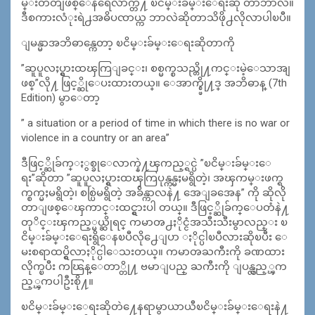
မ္းတတျဖစ္ေနရေလာက္တဲ႔ ၿငိမ္းခ်မ္းေရးဆို တာဘာလဲ။
ဒီစကားလံုးရဲ႕အဓိပၸာယ္က ဘာလဲဆိုတာသိဖို႕လိုလာပါၿပီ။
ျမန္မာအဘိဓာန္ကေတာ့ ၿငိမ္းခ်မ္းေရးဆိုတာကို
”ဆူပူလႈပ္ရွားထၾကြျခင္း၊ စစ္မက္စသည္တို႔ကင္းမဲ့ေသာအျ
ဖစ္”လို႔ ဖြင့္ဆိုေပးထားတယ္။ ေအာက္စ္ဖို႔ဒ္ အဘိဓာန္ (7th
Edition) မွာေတာ့
” a situation or a period of time in which there is no war or
violence in a country or an area”
ဒီဖြင့္ဆိုခ်က္ႏွစ္ခုေလာက္နဲ႔ၾကည့္ရင္ပဲ ”ၿငိမ္းခ်မ္းေ
ရး”ဆိုတာ ”ဆူပူလႈပ္ရွားထၾကြပုန္ကန္မႈမရွိတဲ့၊ အၾကမ္းဖက္ရ
က္စက္မႈမရွိတဲ့၊ စစ္ပြဲမရွိတဲ့ အခ်ိန္ကာလနဲ႔ အေျခအေန” ကို ဆိုလို
တာျဖစ္ေၾကာင္းထင္ရွားပါ တယ္။ ဒီဖြင့္ဆိုခ်က္ေပတံနဲ႔
တုိင္းၾကည့္မယ္ဆိုရင္ ကမာၻ႕ႏိုင္ငံအသီးသီးမွာလည္း ၿ
ငိမ္းခ်မ္းေရးရွိေနၿပီလို႕ေျပာ ႏိုင္ပါၿပီလားဆိုၿပီး ေ
မးစရာထပ္ရွိလာႏိုင္ပါေသးတယ္။ ကမာၻႀကီးကို ခဏထား
လိုက္ၿပီး ကၽြန္ေတာ္တို႔ ဗမာျပည္ ႀကီးကို ျပန္လွည့္ၾက
ည့္ၾကပါဦးစို႔။
ၿငိမ္းခ်မ္းေရးဆိုတဲ႔ေနရာမွာယာယီၿငိမ္းခ်မ္းေရးနဲ႔