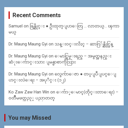
Recent Comments
Samuel
on
ခြန္ဆိုင္း ● ဦးထုတ္ျပာေတြ … လာတယ္… ၾကာ
မယ္
Dr. Maung Maung Gyi
on
သန္း၀င္းလိႈင္ – ဆာဂြ်န္ဆိုင္မြန္
Dr. Maung Maung Gyi
on
ေမာင္စြမ္းရည္ – အမွတ္အနည္း
ဆံုးေက်ာင္းသား ျမန္မာစာကိုသြား
Dr. Maung Maung Gyi
on
လွေက်ာေဇာ ● တပ္ျပဳျပင္ေျ
ပာင္းလဲေရး – အပုိင္း (၁၂)
Ko Zaw Zaw Han Win
on
ေက်ာ္ေမာင္(တိုင္းတာေရး) –
၀တၳဳမဖတ္သည့္ ပညာတတ္
You may Missed