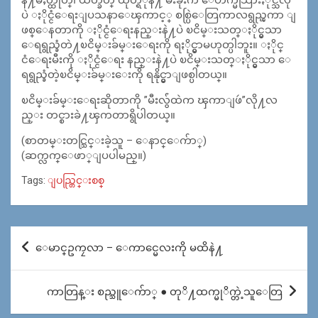
ပဲ ႏိုင္ငံေရးျပသနာေၾကာင့္ စစ္ပြဲေတြကာလရွည္ၾကာ ျ
ဖစ္ေနတာကို ႏိုင္ငံေရးနည္းနဲ႔ပဲ ၿငိမ္းသတ္ႏိုင္မွသာ
ေရရွည္ခံတဲ႔ၿငိမ္းခ်မ္းေရးကို ရႏိုင္မွာမဟုတ္ပါဘူး။ ႏိုင္
ငံေရးမီးကို ႏိုင္ငံေရး နည္းနဲ႔ပဲ ၿငိမ္းသတ္ႏိုင္မွသာ ေ
ရရွည္ခံတဲ့ၿငိမ္းခ်မ္းေးကို ရနိုင္မွာျဖစ္ပါတယ္။
ၿငိမ္းခ်မ္းေရးဆိုတာကို ”မီးလွ်ံထဲက ၾကာျဖဴ”လို႔လ
ည္း တင္စားခဲ႔ၾကတာရွိပါတယ္။
(စာတမ္းတင္သြင္းခဲ့သူ – ေနာင္ေက်ာ္)
(ဆက္လက္ေဖာ္ျပပါမည္။)
Tags:
ျပည္တြင္းစစ္
Post
ေမာင္ဥကၠလာ – ေကာင္မေလးကို မထိနဲ႔
navigation
ကာတြန္း စည္သူေက်ာ္ ● တုိ႔ထက္မုိက္တဲ့သူေတြ