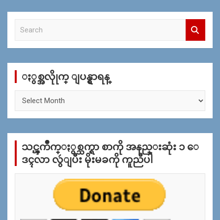
S
e
a
r
c
ႏွစ္အလိုုက္ ျပန္ရွာရန္
h
ႏွ
စ္
အ
လိုု
က္
သင္ၾကိဳက္ႏွစ္သက္ရာ စာကို အနည္းဆုံး ၁ ေ
ျ
ပ
ဒၚလာ လွဴျပီး မိုးမခကို ကူညီပါ
န္
ရွာ
ရန္