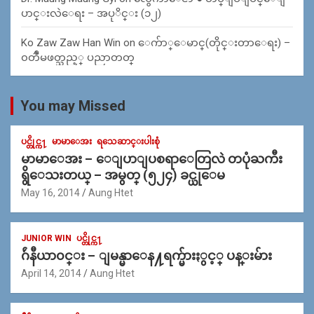
ပာင္းလဲေရး – အပုိင္း (၁၂)
Ko Zaw Zaw Han Win
on
ေက်ာ္ေမာင္(တိုင္းတာေရး) –
၀တၳဳမဖတ္သည့္ ပညာတတ္
You may Missed
ပင္တိုင္က႑
မာမာေအး
ရသေဆာင္းပါးစုံ
မာမာေအး – ေျပာျပစရာေတြလဲ တပုံႀကီး
ရွိေသးတယ္ – အမွတ္ (၅၂၄) ခင္ယုေမ
May 16, 2014
Aung Htet
JUNIOR WIN
ပင္တိုင္က႑
ဂ်ဴနီယာ၀င္း – ျမန္မာေန႔ရက္မ်ားႏွင့္ ပန္းမ်ား
April 14, 2014
Aung Htet