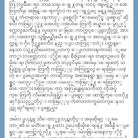
တြ (လူမ်ဳိးေရး၊ ဘာသေရး ေရွ ႔တန္းတင္ အျမင္က်ဥ္း၊ အေ
တြးတိမ္၊ အစြန္းေရာက္မ်ား) က မင္းရွင္သခင္ ခန္႔အပ္လိုက္တာ
သူ႔ ကံတရားေၾကာင့္ ျဖစ္သလို၊ “ေမေမႏိုင္မွ ျဖစ္မယ္” ဆို
ၿပီး ကၽြႏ္ုပ္နဲ႔ အေပါင္းအပါးေတြကို ဖယ္ရွား၊ ေမွ်ာ္လင့္ခ်
က္တေလွႀကီးနဲ႔ လူထုက ေရြးေကာက္တင္ေျမွာက္လိုက္တဲ့ အား
လံုးအထက္မွာ သူရွိမယ္ဆိုၿပီး ေရွ ႔တန္း၊ အလယ္တန္း၊ ေနာ
က္တန္း၊ ဂိုး၊ ဒိုင္လူႀကီး၊ နည္းျပ တကြင္းလံုး ပတ္ကန္ေ
နေသာ (သူ႔ညီမေတာ္တေယာက္ ေျပာတာၾကားမိ) ႏွမေ
တာ္မွာ (လတ္တေလာ) ႏိုင္ငံေရး၊ စီးပြားေရး၊ တရားဥပေဒ စိုး
မိုးေရး (၆၆(ဃ) မွတပါး)၊ တည္ၿငိမ္ေအးခ်မ္းေရးစတဲ့ သ
ပြတ္အူျပႆနာေတြကို ကၽြႏ္ုပ္ အကြက္လွလွ ေရးဆြဲေပးခဲ့
တဲ့ ေျခဥေအာက္မွာ ဘာဆိုဘာမွ အစအနရွာ ရွင္းမရ၊ ေျဖ
ရွင္းမလုပ္ႏိုင္ေသးေပမယ့္ ကၽြႏု္ပ္နဲ႔ ေဆြေတာ္
မ်ဳိးေတာ္မ်ားအတြက္ေတာ့ အလြန္အေရးႀကီးတဲ့ လိုအပ္ခ်
က္ေတြကို လိမၼာပါးနပ္စြာ ေျဖရွင္းေဆာင္ရြက္ေပးလို႔
ဆုိခဲ့သည့္အတိုင္း ကၽြႏ္ုပ္ ကံဇာတတက္ၿမဲတက္ေနသ
ည္ဟု ဆုိရျခင္းျဖစ္သည္။
အမ်ားျပည္သူ သိေတာ္မူသည္အတိုင္း အခုဆိုရင္ ႏွမေ
တာ္၏ ေမတၱာေရွ ႔ထား ဥပေဒစိုးမိုးေရးနဲ႔ အခ်ိန္မီ ေျဖ
ရွင္းေဆာင္ရြက္ခဲ့လို႔ ႏွစ္ေပါင္းမ်ားစြာ အေနာက္ႏိုင္ငံ