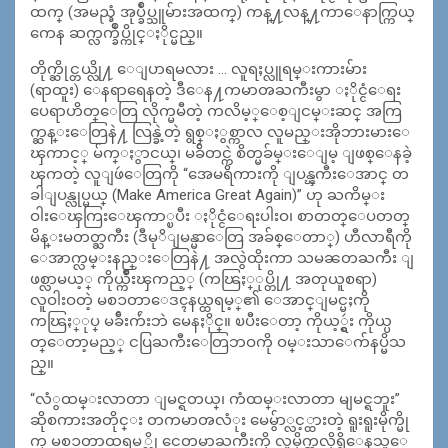
ထက္ (အမည္ခံ အုပ္ခ်ဳပ္သူမ်ားအထက္) ကန္႔လန္႔ကာေနာက္ကြယ္
ကေန ဆက္လက္ခ်ဳပ္ကိုင္ႏိုင္မည္။
တိုက္ဆိုင္တယ္လို႔ ေျပာရမလား … လူရႈပ္လူရမ္းကားမ်ား
(ရာထူး) ေနရာရေနတဲ့ ဒီေန႔ကမာၻႀကီးမွာ ႏိုင္ငံေရး
ပေရာဟိတ္ေတြ လိုက္မမီတဲ့ ကလိမ့္ေစ့ျငမ္းဆင္ အကြ
က္ဆန္းေတြနဲ႔ လြန္ခဲ့တဲ့ ရွစ္ႏွစ္ကာလ လူမည္းအိုဘားမားေ
ၾကာင့္ မ်က္ႏွာငယ္၊ မခ်ိတင္ကဲ စိတ္မခ်မ္းေျမ့ ျဖစ္ေနခဲ့
ၾကတဲ့ လူျဖဴေတြကို “အေမရိကားကို ျပန္ၾကီးေအာင္ တ
ခါျပန္လုပ္မယ္ (Make America Great Again)” ဟု ႀကိမ္း
ဝါးေၾကြးေၾကာ္ၿပီး ႏိုင္ငံေရးပါးဝ၊ စာတတ္ေပတတ္
မိန္းမတတ္ႀကီး (ဒီမုိျမန္မာေတြ အခ်စ္ေတာ္) ဟီလာရီကို
ေအာက္လမ္းနည္းေတြနဲ႔ အလွဲထိုးကာ သမၼတႀကီး ျ
ဖစ္လာမယ့္ ကိုယ္က်ဳိးၾကည့္ (ကၽြႏ္ုပ္တို႔ အတုယူစရာ)
လူဝါးဝတဲ့ မစၥတာေဒၚနယ္ထရမ့္၏ ေအာင္ျမင္မႈကို
ကၽြႏ္ုပ္ မခ်ီးက်ဴးဘဲ မေနႏိုင္။ ၿပီးေတာ့ ကိုယ့္ရွဴး ကိုယ္ပ
တ္ေတာ့မည့္ ငပြႀကီးေတြဘဝကို ဝမ္းသာေက်နပ္မိသ
ည္။
“လံွထမ္းလာတာ ျမင္ရတယ္၊ ကံထမ္းလာတာ မျမင္ရဘူး”
ဆိုစကားအတိုင္း တကမာၻလံုး မေမွ်ာ္လင့္ထားတဲ့ ရူးရူးမိုက္မို
က္ မစၥတာထရမ့္လို ငေတမာႀကီးကို လူမိုက္အလိုရွိေနသူေ