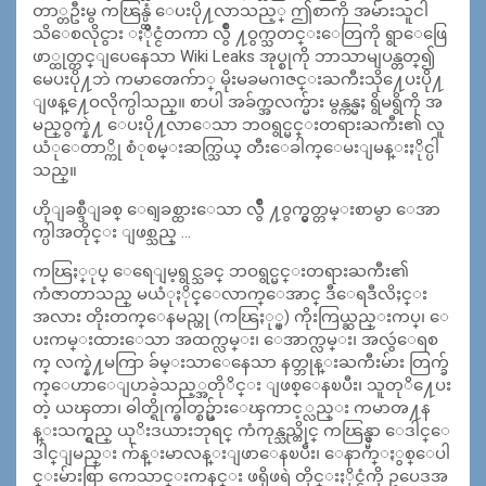
တာ္တဦးမွ ကၽြန္ပ္ထံ ေပးပို႔လာသည့္ ဤစာကို အမ်ားသူငါ
သိေစလိုငွား ႏိုင္ငံတကာ လွ်ဳိ ႔ဝွက္သတင္းေတြကို ရွာေဖြေ
ဖာ္ထုတ္တင္ျပေနေသာ Wiki Leaks အုပ္စုကို ဘာသာမျပန္တတ္၍
မေပးပို႔ဘဲ ကမာၻေက်ာ္ မိုးမခမဂၢဇင္းႀကီးသို႔ေပးပို႔
ျဖန္႔ေဝလိုက္ပါသည္။ စာပါ အခ်က္အလက္မ်ား မွန္ကန္မႈ ရွိမရွိကို အ
မည္ဝွက္နဲ႔ ေပးပို႔လာေသာ ဘဝရွင္မင္းတရားႀကီး၏ လူ
ယံုေတာ္ကို စံုစမ္းဆက္သြယ္ တီးေခါက္ေမးျမန္းႏိုင္ပါ
သည္။
ဟိုျခစ္ဒီျခစ္ ေရျခစ္ထားေသာ လွ်ဳိ ႔ဝွက္မွတ္တမ္းစာမွာ ေအာ
က္ပါအတိုင္း ျဖစ္သည္ …
ကၽြႏ္ုပ္ ေရေျမ့ရွင္သခင္ ဘဝရွင္မင္းတရားႀကီး၏
ကံဇာတာသည္ မယံုႏိုင္ေလာက္ေအာင္ ဒီေရဒီလိႈင္း
အလား တိုးတက္ေနမည္ဟု (ကၽြႏု္ပ္) ကိုးကြယ္ဆည္းကပ္၊ ေ
ပးကမ္းထားေသာ အထက္လမ္း၊ ေအာက္လမ္း၊ အလွဴေရစ
က္ လက္နဲ႔မကြာ ခ်မ္းသာေနေသာ နတ္ဘုန္းႀကီးမ်ား တြက္ခ်
က္ေဟာေျပာခဲ့သည့္အတိုိင္း ျဖစ္ေနၿပီး၊ သူတုိ႔ေပး
တဲ့ ယၾတာ၊ ဓါတ္ရိုက္ဓါတ္စဥ္မ်ားေၾကာင့္လည္း ကမာၻ႔န
န္းသက္ရွည္ ယုိးဒယားဘုရင္ ကံကုန္သည္တိုင္ ကၽြန္ပ္မွာ ေဒါင္ေ
ဒါင္ျမည္း က်န္းမာလန္းျဖာေနၿပီး၊ ေနာက္ႏွစ္ေပါ
င္းမ်ားစြာ ကေသာင္းကနင္း ဖရိုဖရဲ တိုင္းႏိုင္ငံကို ဥပေဒအ