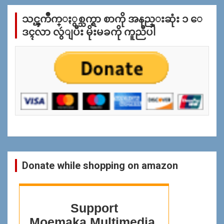
က္
သင္ၾကိဳက္ႏွစ္သက္ရာ စာကို အနည္းဆုံး ၁ ေ
ျ
ပ
ဒၚလာ လွဴျပီး မိုးမခကို ကူညီပါ
န္
ရွာ
ရန္
Donate while shopping on amazon