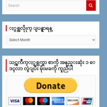
S
e
a
r
c
ႏွစ္အလိုုက္ ျပန္ရွာရန္
h
ႏွ
စ္
အ
လိုု
က္
သင္ၾကိဳက္ႏွစ္သက္ရာ စာကို အနည္းဆုံး ၁ ေ
ျ
ပ
ဒၚလာ လွဴျပီး မိုးမခကို ကူညီပါ
န္
ရွာ
ရန္