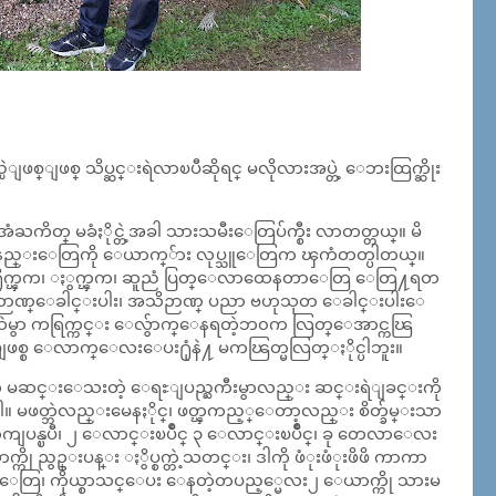
္ပဲျဖစ္ျဖစ္ သိပ္ဆင္းရဲလာၿပီဆိုရင္ မလိုလားအပ္တဲ့ ေဘးထြက္ဆိုး
 အံႀကိတ္ မခံႏိုင္တဲ့အခါ သားသမီးေတြပ်က္စီး လာတတ္တယ္။ မိ
ရွာနည္းေတြကို ေယာက္်ား လုပ္သူေတြက ၾကံတတ္ပါတယ္။
၊ ႐ိုက္ၾက၊ ႏွက္ၾက၊ ဆူညံ ပြတ္ေလာထေနတာေတြ ေတြ႔ရတ
သိဉာဏ္ေခါင္းပါး၊ အသိဉာဏ္ ပညာ ဗဟုသုတ ေခါင္းပါးေ
ာထဲမွာ ကရြက္ကင္း ေလွ်ာက္ေနရတဲ့ဘ၀က လြတ္ေအာင္ကၽြ
ျဖစ္စ ေလာက္ေလးေပး႐ုံနဲ႔ မကၽြတ္မလြတ္ႏိုင္ပါဘူး။
တန္းက မဆင္းေသးတဲ့ ေရႊျပည္ႀကီးမွာလည္း ဆင္းရဲျခင္းကို
မဖတ္ဘဲလည္းမေနႏိုင္၊ ဖတ္ၾကည့္ေတာ့လည္း စိတ္ခ်မ္းသာ
ျပန္ၿပီ၊ ၂ ေလာင္းၿပိဳင္ ၃ ေလာင္းၿပိဳင္၊ ခု တေလာေလး
က္ကို ညွဥ္းပန္း ႏွိပ္စက္တဲ့သတင္း၊ ဒါကို ဖံုးဖံုးဖိဖိ ကာကာ
ူႀကီးေတြ၊ ကိုယ္စာသင္ေပး ေနတဲ့တပည့္မေလး၂ ေယာက္ကို သားမ