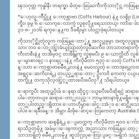
ၾသဂုတ္လ ကုန္ခါနီး တရက္မွာ မိတ္ေဆြႀကီးကိုသာႏိုင္က ကၽြန
“ေဟ့လူ-က်ဳပ္တို႔ ေကာ့စ္ဟာဗာ (Coffs Harbour) နဲ႔ လစ္စ္မို
က္စီး၊ ခုမွ ၆ ေယာက္ေလာက္ပဲ လူစုလို႔ရေသးတယ္၊ ကားေခ်ာင္တယ
၃၁-၈-၂၀၁၆ ရက္ေန႔က ဒီခရီးမွာ ပါ၀င္လာခဲ့ရပါတယ္။
ကိုသာႏိုင္ဆိုတဲ့လူက ကၽြန္ေတာ္နဲ႔ အလုပ္တခုမွာ အတူလု
သား ဘ၀ ေပ်ာ္ရႊင္စြာခံယူသြားတဲ့လူပ်ဳိႀကီး၊ ဘာသာတရာ
ကီးတစီးနဲ႔ တအိမ္၀င္ တအိမ္ထြက္ လူစုၿပီး ၉ ေယာက္တိတိ လ
မ္းမွာစားရင္း နားရင္းနဲ႔ ကီလိုမီတာ ၅၃၇ ေ၀းတဲ့ Coffs
န္းဟာ ေကာ့စ္ဟာဗာၿမိဳ႕ေလးနဲ႔ မေ၀းလွတဲ့ ေတာအုပ္ကေလ
အရွင္ေဆကိႏၵရဲ႕ တပည့္ဆရာေတာ္ ဦးက၀ိ ကေတာ့ ငယ္ငယ္ပဲရွိ
တက္ဖို႔ တကၠသိုလ္၀င္ခြင့္ရထားၿပီးၿပီလုိ႔ သိရပါတယ္။
ေရာက္ၿပီး အထုပ္အပိုးခ် ေနရာ ထိုင္ခင္းယူၿပီးၿပီဆိုရင္ပဲ ဆ
ပါေတာ့တယ္။ ဆရာေတာ္ကလည္း ဘာမွအားနာဖို႔မရွိေၾကာ
တာ္တပါးတည္းရွိတာ။ ေဟာဟိုမွာေခါင္းအံုး၊ ေစာင္လိုသေလာ
ပါပဲ။ ေရခ်ဳိးခန္း၊ အိမ္သာ၊ မီးဖိုေခ်ာင္ေတြကေတာ့ Australi
ေကာ့စ္ဟာဗာက ဆစ္ဒနီရဲ႕ ေျမာက္ဘက္ ကီလိုမီတာ ၅၀၀ ေက်
ရာသီဥတုမို႔ အခ်မ္းေၾကာက္တဲ့ အညာသား ကၽြန္ေတာ့္
သာသာရွိတဲ့ ၿမိဳ႕ေလးမို႔ ဆူသံ႐ႈပ္ေထြးျခင္းမရွိဘဲ သပ္သပ္ယ