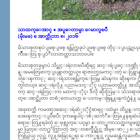
သာထက္ေအာင္ ● အပူေတာမွာ ေမာလွၿပီ
(မိုးမခ) ေအာက္တိုဘာ ၈၊ ၂၀၁၆
မိသားစုတစုပဲျဖစ္ျဖစ္ ရပ္ကြက္တခုပဲျဖစ္ျဖစ္ တိုင္းျပည္တျပည
က်ဳိးေတြ စုျပံဳလာတတ္တာသဘာ၀ပါ။
မိသားစုတခုမွာပဲ သိပ္ဆင္းရဲလာၿပီဆိုရင္ ဆင္းရဲျခင္းဒဏ္ကို
န္းမေတြေဖာက္ျပန္လာတတ္တယ္။ ရာဇ၀တ္မႈမကင္းတဲ့ ေငြ
ဒါ့ေၾကာင့္ ဆင္းရဲသားရပ္ကြက္ေတြမွ ဆဲၾက၊ ဆိုၾက
တ္ပါတယ္။ ဆင္းရဲလို႔ ပညာမသင္ႏိုင္ ပညာမတတ္လို႔ အ
တာ့ ဆင္းရဲတြင္းက မတက္ႏိုင္၊ ဒီလို ဆိုးသြမ္း သံသရ
တ္ေအာင္ဆိုတာ တစံုတေယာက္က ေပးကမ္းစြန္႔ၾကဲ႐ုံနဲ႔ မ
အခုထက္ထိ ကမၻာ့အဆင္းရဲဆံုးႏိုင္ငံစာရင္းထဲမွာ ထိပ္
အေၾကာင္းျပဳၿပီး ဒုကၡေပါင္းစံုႀကံဳေတြ႔ေနရဆဲပါ။ 
စရာေတြ႔ရခဲတဲ့ ေဖ့စ္ဘုတ္ေပၚမွာ ေတာ္ၾကာသတ္ၾကျဖတ္ၾက
မွာ ပြတ္ေလာ႐ုိက္သြားတဲ့ အင္း၀စက္ခ်ဳပ္ဆိုင္က အိမ္ေဖာ္၂ ေယာ
ကြယ္ကြယ္ လုပ္တဲ့ လူ႔အခြင့္အေရး ေကာ္မရွင္က လူမဆန္တဲ့လ