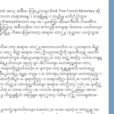
 အ၀င္ အခ်ဳိးေကြ႕ေလးမွာ Bodi Tree Forest Monetary ဆို
တရားစခန္း တခုရွိမွန္း ဘယ္လိုမွ မသိႏိုင္ပါဘူး။
(PannyaVaro)က ၀မ္းေျမာက္စြာ ဆီးႀကိဳၿပီး ဂ်ာမဏီက
 ခပ္ရြယ္ရြယ္ အမ်ဳိးသမီးေလး စကလ္မနီ ကေနရာ ခ်ထားေပးပါတယ္။
က္ရိတ္ဖို႔ ကိစၥေတြကေတာ့ ဆရာေတာ္နဲ႔ လုပ္အားေပးလွဴသူအ
ေတာ့ၿပီးေတာ့ ဆရာေတာ္နဲ႔အာလာပသလႅာပ ေျပာၾက၊ မိတ္ဆ
့္ စိတ္ထဲ ဆရာေတာ္ဦးပညာဗာ႐ိုကို ၾသဇီဘုန္းႀကီး
ါဘူး။ ဒါနဲ႔ေမးၾကည့္ေတာ့ ထင္တဲ့အတိုင္းပါပဲ။ လန္ဒန္
႔ မိန္႔ပါတယ္။ ၁၉၇၄ မွာ အိႏိၵယမွာ မဟာစည္ဆရာေတာ္
း တရားထိုင္ဖူးပါသတဲ့။ ေနာက္ေတာ့ ရန္ကုန္လာၿပီး မဟာစည္
e ၿမိဳ႕ေလးရဲ႕ ခပ္လွမ္းလွမ္း ေတာအုပ္ တေနရာမွာ မဟာစည္နည္း
မ်ားကိုအိပ္ရာ၊ ေနရာထိုင္ခင္း၊ တရားထိုင္ရာ မိုးလံုေလလံုအေ
်ယ္တဲ့ေတာအုပ္ႀကီးထဲမွာ ဆရာေတာ္သီတင္းသံုးေနထိုင္တဲ့
နမပါတဲ့ ေတာေက်ာင္းေလးပါ။ ဆရာေတာ္ရဲ႕ဆြမ္းစားေ
 ဟိတ္ဟန္မရွိဘဲ အလြန္ေရာင့္ရဲတင္းတိမ္ႏိုင္တဲ့ လကၡဏာေ
ားနဲ႔တက္ခဲ့ၾကပါတယ္။ အေတာ္ေလးေမာ့တဲ့ ေတာင္ကုန္းေ