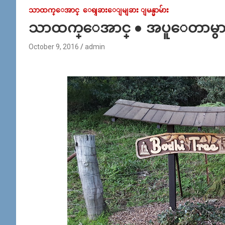
သာထက္ေအာင္
ေရျခားေျမျခား ျမန္မာမ်ား
သာထက္ေအာင္ ● အပူေတာမွာ
October 9, 2016
admin