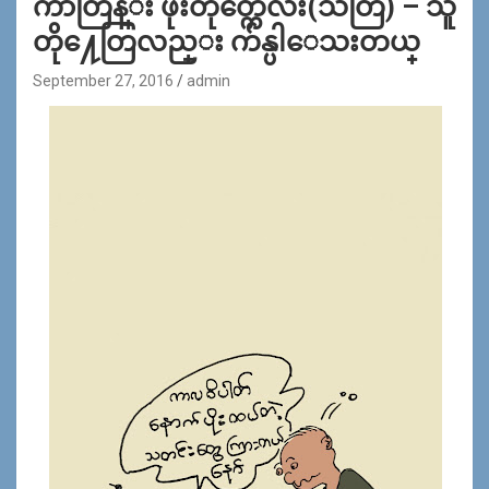
ကာတြန္း ဖိုးတုတ္ကေလး(သံတြဲ) – သူ
တို႔ေတြလည္း က်န္ပါေသးတယ္
September 27, 2016
admin