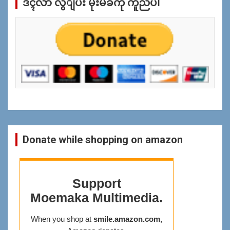
ဒၚလာ လွဴျပီး မိုးမခကို ကူညီပါ
န္
ရွာ
ရန္
Donate while shopping on amazon