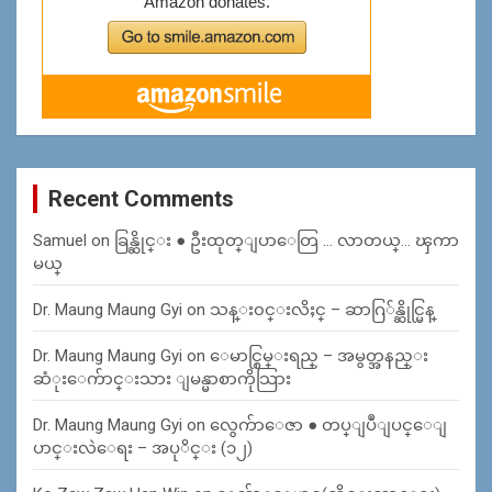
Recent Comments
Samuel
on
ခြန္ဆိုင္း ● ဦးထုတ္ျပာေတြ … လာတယ္… ၾကာ
မယ္
Dr. Maung Maung Gyi
on
သန္း၀င္းလိႈင္ – ဆာဂြ်န္ဆိုင္မြန္
Dr. Maung Maung Gyi
on
ေမာင္စြမ္းရည္ – အမွတ္အနည္း
ဆံုးေက်ာင္းသား ျမန္မာစာကိုသြား
Dr. Maung Maung Gyi
on
လွေက်ာေဇာ ● တပ္ျပဳျပင္ေျ
ပာင္းလဲေရး – အပုိင္း (၁၂)