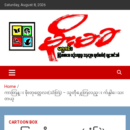
Skip
Saturday, August 8, 2026
to
content
USA – editors @ moemaka.net ((510) 854-6501)။ ရန္ကုန္ ဆက္သြ
MoeMaKa Burmese News &
ယ္ေရး – အမွတ္ ၂၅၄၊ ပထပ္၊ လမ္း ၄၀၊ ေက်ာက္တံတား၊ ရန္ကုန္။
Media
(ဖုုံး – ၀၉ ၂၅၂ ၂၄၉ ၀၉၄ ၊ ၀၉ ၄၂၁ ၇၄၃ ၇၅၃ ၊ ၀၉ ၅၀၄ ၁၀ ၅၈) ျ
ဖန္႔ခ်ိေရး – ဆိပ္ကမ္းသာစာေပ – အမွတ္ ၁၃ / ၃၈ လမ္း။ ပလာ
Home
ဇာေစ်းသစ္ ။ ၀၉ ၇၈၆၈၃၇ ၃၀၅ / ၀၉ ၉၆၃၆၉၉၈၃၄
ကာတြန္း ဖိုးတုတ္ကေလး(သံတြဲ) – သူတို႔ေတြလည္း က်န္ပါေသး
တယ္
CARTOON BOX