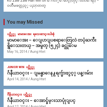
Ko Zaw Zaw Han Win
on
ေက်ာ္ေမာင္(တိုင္းတာေရး) –
၀တၳဳမဖတ္သည့္ ပညာတတ္
You may Missed
ပင္တိုင္က႑
မာမာေအး
ရသေဆာင္းပါးစုံ
မာမာေအး – ေျပာျပစရာေတြလဲ တပုံႀကီး
ရွိေသးတယ္ – အမွတ္ (၅၂၄) ခင္ယုေမ
May 16, 2014
Aung Htet
JUNIOR WIN
ပင္တိုင္က႑
ဂ်ဴနီယာ၀င္း – ျမန္မာေန႔ရက္မ်ားႏွင့္ ပန္းမ်ား
April 14, 2014
Aung Htet
ဂ်ဳနီယာ၀င္း
ပင္တိုင္က႑
ဂ်ဴနီယာ၀င္း – ေအာင္ခ်မ္းသာပုုံျပင္
April 12, 2014
Aung Htet