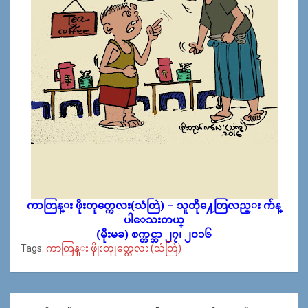
ကာတြန္း ဖိုးတုတ္ကေလး(သံတြဲ) – သူတို႔ေတြလည္း က်န္
ပါေသးတယ္
(မိုးမခ) စက္တင္ဘာ ၂၇၊ ၂၀၁၆
Tags:
ကာတြန္း ဖိုုးတုုတ္ကေလး (သံတြဲ)
Post