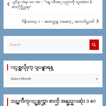
ျငိမ္းခ်မ္းေအး – “ပန္းခ်ီအႏုပညာကို လူအမ်ား ခံ
navigation
စားႏိုင္ဖို႔ရာ”
ဂ်ဴနီယာ၀င္း – အထက္တန္းအဆင့္ အဂၤလိပ္သဒၵါ
S
e
a
r
c
ႏွစ္အလိုုက္ ျပန္ရွာရန္
h
ႏွ
စ္
အ
လိုု
က္
သင္ၾကိဳက္ႏွစ္သက္ရာ စာကို အနည္းဆုံး ၁ ေ
ျ
ပ