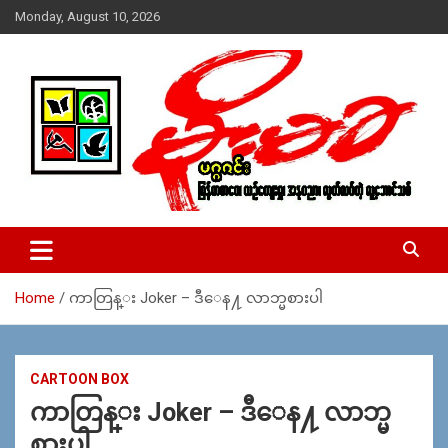
Skip
Monday, August 10, 2026
to
content
USA – editors @ moemaka.net ((510) 854-6501)။ ရန္ကုန္ ဆက္သြ
MoeMaKa Burmese News &
ယ္ေရး – အမွတ္ ၂၅၄၊ ပထပ္၊ လမ္း ၄၀၊ ေက်ာက္တံတား၊ ရန္ကုန္။
Media
(ဖုုံး – ၀၉ ၂၅၂ ၂၄၉ ၀၉၄ ၊ ၀၉ ၄၂၁ ၇၄၃ ၇၅၃ ၊ ၀၉ ၅၀၄ ၁၀ ၅၈) ျ
ဖန္႔ခ်ိေရး – ဆိပ္ကမ္းသာစာေပ – အမွတ္ ၁၃ / ၃၈ လမ္း။ ပလာ
Home
ကာတြန္း Joker – ဒီေန႔ လာဘ္မစားပါ
ဇာေစ်းသစ္ ။ ၀၉ ၇၈၆၈၃၇ ၃၀၅ / ၀၉ ၉၆၃၆၉၉၈၃၄
CARTOON BOX
ကာတြန္း Joker – ဒီေန႔ လာဘ္မ
စားပါ