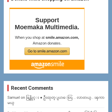
Recent Comments
Samuel
on
ခြန္ဆိုင္း ● ဦးထုတ္ျပာေတြ … လာတယ္… ၾကာ
မယ္