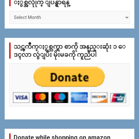
ႏွစ္အလိုုက္ ျပန္ရွာရန္
h
ႏွ
စ္
အ
လိုု
က္
သင္ၾကိဳက္ႏွစ္သက္ရာ စာကို အနည္းဆုံး ၁ ေ
ျ
ပ
ဒၚလာ လွဴျပီး မိုးမခကို ကူညီပါ
န္
ရွာ
ရန္
Donate while shopping on amazon