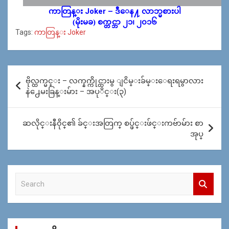
ကာတြန္း Joker – ဒီေန႔ လာဘ္မစားပါ
(မိုးမခ) စက္တင္ဘာ ၂၁၊ ၂၀၁၆
Tags:
ကာတြန္း Joker
Post
ဗိုလ္ထက္မင္း – လက္နက္ကိုင္ထားမွ ျငိမ္းခ်မ္းေရးရမွာလား
navigation
နဲ႕ေမးခြန္းမ်ား – အပုိင္း(၃)
ဆလိုင္းနီ၀ိုင္၏ ခ်င္းအတြက္ စပ္ဖ်င္းဖ်င္းကဗ်ာမ်ား စာ
အုပ္
S
e
a
r
c