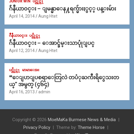
JUNIOR WIN
ပင္တိုင္က႑
ဂ်ဴနီယာ၀င္း – ျမန္မာေန႔ရက္မ်ားႏွင့္ ပန္းမ်ား
April 14, 2014
Aung Htet
ဂ်ဳနီယာ၀င္း
ပင္တိုင္က႑
ဂ်ဴနီယာ၀င္း – ေအာင္ခ်မ္းသာပုုံျပင္
April 12, 2014
Aung Htet
ပင္တိုင္က႑
မာမာေအး
“ေျပာျပစရာေတြလဲ တပံုႀကီးရိွေသးတ
ယ္” အမွတ္ (၄၆၄)
April 16, 2013
admin
Copyright © 2026
MoeMaKa Burmese News & Media
Privacy Policy
Theme by:
Theme Horse