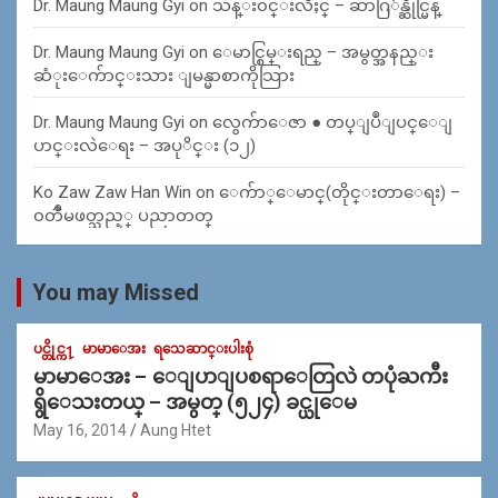
Dr. Maung Maung Gyi
on
သန္း၀င္းလိႈင္ – ဆာဂြ်န္ဆိုင္မြန္
Dr. Maung Maung Gyi
on
ေမာင္စြမ္းရည္ – အမွတ္အနည္း
ဆံုးေက်ာင္းသား ျမန္မာစာကိုသြား
Dr. Maung Maung Gyi
on
လွေက်ာေဇာ ● တပ္ျပဳျပင္ေျ
ပာင္းလဲေရး – အပုိင္း (၁၂)
Ko Zaw Zaw Han Win
on
ေက်ာ္ေမာင္(တိုင္းတာေရး) –
၀တၳဳမဖတ္သည့္ ပညာတတ္
You may Missed
ပင္တိုင္က႑
မာမာေအး
ရသေဆာင္းပါးစုံ
မာမာေအး – ေျပာျပစရာေတြလဲ တပုံႀကီး
ရွိေသးတယ္ – အမွတ္ (၅၂၄) ခင္ယုေမ
May 16, 2014
Aung Htet