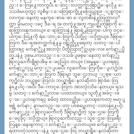
ည္း ေကြ႔ေကာက္ၿပီး ေခ်ာင္းလက္တက္မ်ားစြာ႐ွိေနလို႔ ေ
ဒသခံမဟုတ္ရင္ လူစိမ္း ေတြေရာက္ဖို႔မလြယ္ဘူး။ ႏွစ္ရက္ေ
လာက္ေနေတာ့ မနက္ေစာေစာ ေလွတစီးနဲ႔ထြက္လာလုိ
က္တာ မိုးမလင္းခင္ ဒီေရ အ တက္နဲ႔အတူ ကျပင္ဆိုတဲ့ရြာကို ေ
ရာက္သြားၾကတယ္။ ေရာက္သြားနဲ႔ ရြာရဲ႕ထြက္ေပါက္ ဝင္ေ
ပါက္ေတြ႔ကို ရဲေဘာ္ေတြကို ပိတ္ခိုင္းလိုက္တယ္။ ဒီရြာေ
တြက ဒီေရအတက္အက်နဲ႔မွ ဝင္ထြက္လို႔ရေတာ့ သတင္းေပါ
က္သြားရင္ က်ေနာ္တို႔အားလုံး ပိတ္မိသြားႏိုင္တယ္ေလ။ က်ေနာ့္တပ္စိ
တ္မႉးနဲ႔ ဒုစုမႉးကလည္း ေဒသခံျဖစ္ေနေတာ့ က်ေနာ့္ကို
ရြာလူႀကီးရွိရာအိမ္ ေခၚသြား တယ္။ (အမွန္ေျပာရရင္
က်ေနာ့္အလုပ္က မ်က္ႏွာျပၿပီး လူႀကီးေတြကိုေျပာ႐ုံပဲ။
က်ေနာ့္ရဲေဘာ္ေတြက ဒီရြာမွာ သူေဌးဘယ္ ႏွစ္ေယာ
က္႐ွိလဲ၊ ဘယ္သူေတြလဲ၊ ဘယ္မွာရွိေနလဲဆိုတာ ရြာခံေတြ
နဲ႔ေပါင္းၿပီး ဒီေကာင္ေတြက အားလုံးသိေနတယ္။ ရသ
မွ် သတင္း က်ေနာ့္ကိုလာေပးထားတယ္။ သူတို႔အခ်င္းခ်
င္းေျပာၾကရင္ ၿမိတ္ ထား၀ယ္လိုေျပာၾကေတာ့ ဗမာ့ျ
ဖစ္တဲ့ က်ေနာ္ နားမလည္းေတာ့ ပါးစပ္အေဟာင္းသားနဲ႔ေပါ့)..
က်ေနာ္လည္း ရြာလူႀကီးကို ဒီရြာမွာ႐ွိတဲ့ သူေဌးေတြကို
ေခၚခိုင္းလိုက္တယ္။ ရြာလူႀကီးလည္း သူေဌးေတြခရီး
လြန္ေနေၾကာင္း က်ေနာ့္ကို ေျပာတယ္။။ က်ေနာ္လည္း
ရထားတဲ့သတင္းနဲ႔ သူေဌးေတြ ဘယ္မွာရွိေနလဲဆိုတာ