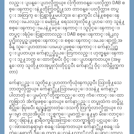
လည္း ျပန္ေျပာလိုက္တယ္။ ငါ့ကိုတာဝန္ေပးလိုက္တာ DAB စ
စ္ေၾကာင္းနဲ႔တိုက္ပြဲဝင္ဖို႔သာ တာ၀န္ေပးလိုက္တာ။ တပ္ရ
င္း အတြက္ ေငြရွာဖို႔မပါဘူး။ ေနာက္ၿပီး ငါနဲ႔စစ္ေၾ
ကာင္းမႉးလည္း မေတြ႔ ရေသးဘူးလို႔ေျပာေတာ့ သူနဲ႔
စစ္ေၾကာင္းမႉးနဲ႔ခင္ေၾကာင္း သူပိုင္ေၾကာင္း၊
တပ္ရင္းရံပုံေငြရွာတာလည္း DAB စစ္ေၾကာင္းရဲ႕လု
ပ္႐ိုးလုပ္စဥ္ျဖစ္ေၾကာင္း၊ စစ္ေၾကာင္းမႉးေရာက္တဲ့အ
ခ်ိန္ သူေျပာထားေပးမယ္ျဖစ္ေၾကာင္း က်ေနာ့္ကို႐ွ
င္းျပတယ္။ က်ေနာ့္တပ္စိပ္မႉးေတြကလည္း ဟုတ္မွန္ေၾကာ
င္း သူ႔ဘက္က ေထာက္ခံၿပီး ဝိုင္းေျပာၾကတယ္။ (အမွ
န္ေတာ့ သူတို႔တအုပ္စုလုံးတိုင္ပင္ၿပီး က်ေနာ္ကို ဝိုင္းလိမ္လိုက္ၾက
တာ)
က်ေနာ္လည္း သူတို႔ေျပာတာကိုယုံၾကည္ၿပီး သြားဖို႔သေ
ဘာတူလိုက္တယ္။ က်ေနာ္တို႔သြားမယ့္ေဒသနဲ႔ က်ေနာ့္မွာ
ပါလာတဲ့ ေျမပုံကုိတိုက္ၾကည့္ေတာ့ ကံေကာင္းေထာ
က္မစြာဘဲ အံက်ျဖစ္ေနတယ္။ က်ေနာ္လည္း တပ္စုထဲက တပ္စိပ္တ
စိပ္ကိုေရြးၿပီး ရည္မွန္ခ်က္ထားတဲ့ေဒသကို ထြက္ခ်လာလိုက္တယ္။ လ
မ္းမွာ တညအိပ္ၿပီး ႏွစ္ရက္ေျမာက္တဲ့ေန႔မွာ မီးေလာင္ေ
ခ်ာင္းရြာနဲ႔ နာရီ၀က္ခရီးအကြာေလာက္မွာရွိတဲ့ ပင္လယ္ေခ်ာ
င္းဖ်ားတေနရာမွာ စခန္းခ်ၾကတယ္။ က်ေနာ္တို႔စခန္းခ်
တဲ့ေနရာကို ဒီေရ တက္မွ ေလွနဲ႔လာႏိုင္သလို ေခ်ာင္းကလ