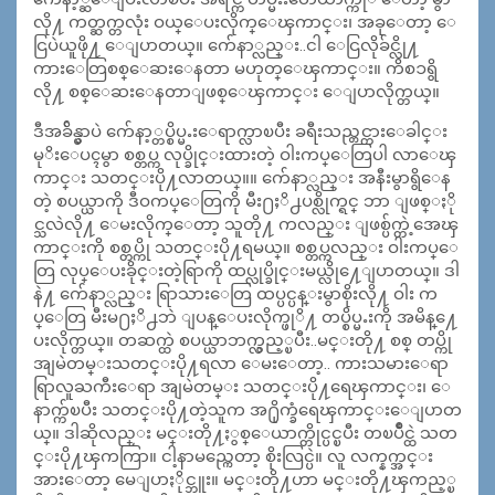
လို႔ ကတ္ဆက္တလုံး ဝယ္ေပးလိုက္ေၾကာင္း၊ အခုေတာ့ ေ
ငြပဲယူဖို႔ ေျပာတယ္။ က်ေနာ္လည္း..ငါ ေငြလိုခ်င္လို႔
ကားေတြစစ္ေဆးေနတာ မဟုတ္ေၾကာင္း။ ကိစၥရွိ
လို႔ စစ္ေဆးေနတာျဖစ္ေၾကာင္း ေျပာလိုက္တယ္။
ဒီအခ်ိန္မွာပဲ က်ေနာ့္တပ္စိပ္မႉးေရာက္လာၿပီး ခရီးသည္တင္ကားေခါင္း
မုိးေပၚမွာ စစ္တပ္က လုပ္ခိုင္းထားတဲ့ ဝါးကပ္ေတြပါ လာေၾ
ကာင္း သတင္းပို႔လာတယ္။။ က်ေနာ္လည္း အနီးမွာရွိေန
တဲ့ စပယ္ယာကို ဒီဝကပ္ေတြကို မီး႐ႈိ႕ပစ္လိုက္ရင္ ဘာ ျဖစ္ႏို
င္သလဲလို႔ ေမးလိုက္ေတာ့ သူတို႔ ကလည္း ျဖစ္ပ်က္တဲ့အေၾ
ကာင္းကို စစ္တပ္ကို သတင္းပို႔ရမယ္။ စစ္တပ္ကလည္း ဝါးကပ္ေ
တြ လုပ္ေပးခိုင္းတဲ့ရြာကို ထပ္လုပ္ခိုင္းမယ္လို႔ေျပာတယ္။ ဒါ
နဲ႔ က်ေနာ္လည္း ရြာသားေတြ ထပ္ပင္ပန္းမွာစိုးလို႔ ဝါး က
ပ္ေတြ မီးမ႐ႈိ႕ဘဲ ျပန္ေပးလိုက္ဖုိ႔ တပ္စိပ္မႉးကို အမိန္႔ေ
ပးလိုက္တယ္။ တဆက္ထဲ စပယ္ယာဘက္လွည့္ၿပီး..မင္းတို႔ စစ္ တပ္ကို
အျမဲတမ္းသတင္းပို႔ရလာ ေမးေတာ့.. ကားသမားေရာ
ရြာလူႀကီးေရာ အျမဲတမ္း သတင္းပို႔ရေၾကာင္း၊ ေ
နာက္က်ၿပီး သတင္းပို႔တဲ့သူက အ႐ိုက္ခံရေၾကာင္းေျပာတ
ယ္။ ဒါဆိုလည္း မင္းတို႔ႏွစ္ေယာက္တိုင္ပင္ၿပီး တၿပဳိင္ထဲ သတ
င္းပို႔ၾကကြာ။ ငါ့နာမည္ကေတာ့ စိုးလြင္ပဲ။ လူ လက္နက္အင္း
အားေတာ့ မေျပာႏိုင္ဘူး။ မင္းတို႔ဟာ မင္းတို႔ၾကည့္ၿ