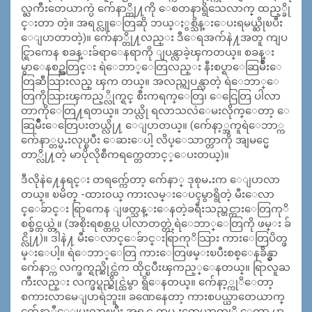
လ္ႀကီးတေယာက္ပဲ က်ေနာ္တို႔ကို ေစတနာရွိသေလာက္ ထည့္ခို
င္းတာ တဲ့။ အရင္လူေတြဆို ဘယ္ႏွစ္သိန္းေပးရမယ္ဆိုၿပီး
ေျပာတာတဲ့)။ က်ေနာ္တို႔လည္း ဒီေရအက်နဲ႔အတူ ကျပ
င္ရြာကေန စခန္းခ်ရာေနရာကို ျပန္လာခဲ့ၾကတယ္။ စခန္း
မွာေနစဥ္အတြင္း ရဲေဘာ္ေတြလည္း နီးစပ္ရာေဆြမ်ဳိးေ
တြဆီသြားလည္ ၾက တယ္။ အလည္ကျပန္လာတဲ့ ရဲေဘာ္ေ
တြကိုသြားၾကည့္လိုက္ရင္ စီးကရက္ေတြ၊ ေငြေတြ ပါလာ
တာကိုေတြ႔ရတယ္။ ဘယ္လို ရလာသလဲေမးလိုက္ေတာ့ ေ
ဆြမ်ဳိးေတြေပးတယ္လို႔ ေျပာတယ္။ (က်ေနာ့္အကူရဲေဘာ္က
က်ေနာ္တပ္မႉးလုပ္ၿပီး ေဆးေပါ့ လိပ္ေသာက္တာကို အျမင္မေ
တာ္လို႔တဲ့ မာပိုလိုစီကရက္တေတာင့္ေပးတယ္)။
ဒီလိုနဲ႔ေနရင္း တရက္က်ေတာ့ က်ေနာ္ ဒုစုမႉးက ေျပာလာ
တယ္။ ၿမိတ္ -ထား၀ယ္ ကားလမ္းေပၚမွာရွိတဲ့ မီးေလာ
င္ေခ်ာင္း ရြာကေန ျဖတ္သန္းေနတဲ့ခရီးသည္တင္ကားေတြကုိ
စစ္ခ်င္တယ္တဲ့။ (အစိုးရစစ္တပ္က ပါလာတတ္တဲ့ရဲေဘာ္ေတြကို ဖမ္း ခ်
င္လို႔)။ ဒါနဲ႔ မီးေလာင္ေခ်ာင္းရြာကုိသြား ကားေတြပိတ္ဖ
မ္းေပါ့။ ရဲေဘာ္ေတြ ကားေတြဖမ္းၿပီးစစ္ေနခ်ိန္မွာ
က်ေနာ္က လက္ဖက္ရည္ဆိုင္ထဲက ထိုင္ၿပီးၾကည့္ေနတယ္။ ရြာလူႀ
ကီးလည္း လက္ဖပ္ရည္ဆိုင္ထဲမွာ ရွိေနတယ္။ က်ေနာ့္ကုိေတာ့
စကားလာမေျပာရဲဘူး။ ခဏေနေတာ့ ကားစပယ္ယာတေယာက္
က်ေနာ့္ဆီေျပးလာၿပီး အရင္က တပ္မႉးတေယာက္ကုိ ေတာ့ မွာ