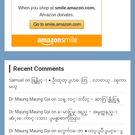
Recent Comments
Samuel
on
ခြန္ဆိုင္း ● ဦးထုတ္ျပာေတြ … လာတယ္… ၾကာ
မယ္
Dr. Maung Maung Gyi
on
သန္း၀င္းလိႈင္ – ဆာဂြ်န္ဆိုင္မြန္
Dr. Maung Maung Gyi
on
ေမာင္စြမ္းရည္ – အမွတ္အနည္း
ဆံုးေက်ာင္းသား ျမန္မာစာကိုသြား
Dr. Maung Maung Gyi
on
လွေက်ာေဇာ ● တပ္ျပဳျပင္ေျ