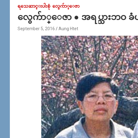
ရသေဆာင္းပါးစုံ
လွေက်ာ္ေဇာ
လွေက်ာ္ေဇာ ● အရပ္သားဘဝ ခံ
September 5, 2016
Aung Htet