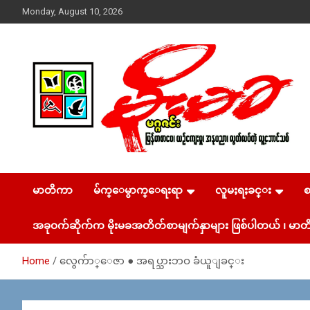
Skip
Monday, August 10, 2026
to
content
USA – editors @ moemaka.net ((510) 854-6501)။ ရန္ကုန္ ဆက္သြ
MoeMaKa Burmese
ယ္ေရး – အမွတ္ ၂၅၄၊ ပထပ္၊ လမ္း ၄၀၊ ေက်ာက္တံတား၊ ရန္ကုန္။
(ဖုုံး – ၀၉ ၂၅၂ ၂၄၉ ၀၉၄ ၊ ၀၉ ၄၂၁ ၇၄၃ ၇၅၃ ၊ ၀၉ ၅၀၄ ၁၀ ၅၈)
မာတိကာ
မ်က္ေမွာက္ေရးရာ
လူမႈရႈခင္း
News & Media
ျဖန္႔ခ်ိေရး – ဆိပ္ကမ္းသာစာေပ – အမွတ္ ၁၃ / ၃၈ လမ္း။ ပ
လာဇာေစ်းသစ္ ။ ၀၉ ၇၈၆၈၃၇ ၃၀၅ / ၀၉ ၉၆၃၆၉၉၈၃၄
အခုဝက်ဆိုက်က မိုးမခအတိတ်စာမျက်နှာများ ဖြစ်ပါတယ် ၊ မာတိ
Home
လွေက်ာ္ေဇာ ● အရပ္သားဘဝ ခံယူျခင္း