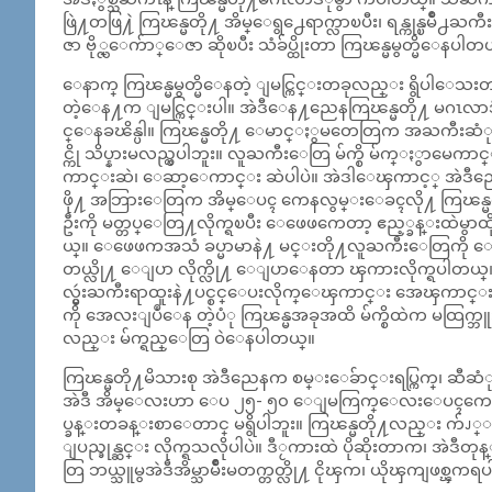
ဖြဲ႔တဖြ႔ဲ ကြၽန္မတို႔ အိမ္ေရွ႕ေရာက္လာၿပီး၊ ရန္ကုန္ၿမိဳ႕ႀ
ဇာ ဗို္လ္ေက်ာ္ေဇာ ဆိုၿပီး သံခ်ပ္ထိုးတာ ကြၽန္မမွတ္မိေနပါတ
ေနာက္ ကြၽန္မမွတ္မိေနတဲ့ ျမင္ကြင္းတခုလည္း ရွိပါေသး
တဲ့ေန႔က ျမင္ကြင္းပါ။ အဲဒီေန႔ညေနကြၽန္မတို႔ မဂၤလာဒံ
င္ေနခၽိန္ပါ။ ကြၽန္မတို႔ ေမာင္ႏွမတေတြက အႀကီးဆံုး
င္ကို သိပ္နားမလည္လွပါဘူး။ လူႀကီးေတြ မ်က္စိ မ်က္ႏွာမေက
ကာင္းဆဲ၊ ေဆာ့ေကာင္း ဆဲပါပဲ။ အဲဒါေၾကာင့္ အဲဒီညေ
ဖို႔ အဘြားေတြက အိမ္ေပၚ ကေနလွမ္းေခၚလို႔ ကြၽန္မတို႔အိမ
ဦးကို မတ္တပ္ေတြ႔လိုက္ရၿပီး ေဖေဖကေတာ့ ဧည့္ခန္းထဲမွာထ
ယ္။ ေဖေဖကအသံ ခပ္မာမာနဲ႔ မင္းတို႔လူႀကီးေတြကို ေျပာလိုက္ပ
တယ္လို႔ ေျပာ လိုက္လို႔ ေျပာေနတာ ၾကားလိုက္ရပါတယ္။ (ေနာင္
လ္မွဴးႀကီးရာထူးနဲ႔ပင္စင္ေပးလိုက္ေၾကာင္း အေၾကာင္းၾက
ကို အေလးျပဳေန တဲ့ပံု ကြၽန္မအခုအထိ မ်က္စိထဲက မထြက္ဘူ
လည္း မ်က္ရည္ေတြ ဝဲေနပါတယ္။
ကြၽန္မတို႔မိသားစု အဲဒီညေနက စမ္းေခ်ာင္းရပ္ကြက္၊ ဆီဆ
အဲဒီ အိမ္ေလးဟာ ေပ ၂၅- ၅၀ ေျမကြက္ေလးေပၚကေျမစိုက္
ပ္ခန္းတခန္းစာေတာင္ မရွိပါဘူး။ ကြၽန္မတို႔လည္း က်ၪ္းက်ၪ္းက
ျပည္ခုန္ဆင္း လိုက္ရသလိုပါပဲ။ ဒီႂကားထဲ ပိုဆိုးတာက၊ အဲဒီတု
တြ ဘယ္သူမွအဲဒီအိမ္သာမ်ဳိးမတက္တတ္လို႔ ငိုၾက၊ ယိုၾကျဖစ္