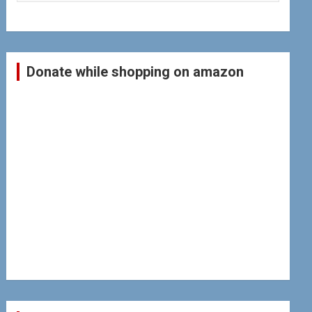
Donate while shopping on amazon