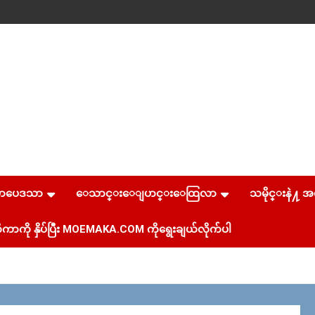
စာပေဒသာ
ေသာင္းေျပာင္းေထြလာ
သမိုင္းနဲ႔ အ
ကာကို နှိပ်ပြီး MOEMAKA.COM ကိုရွေးချယ်လိုက်ပါ