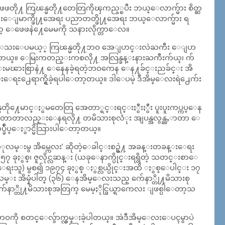
ု႔ ကြၽန္မတို႔တေတြကိုၾကည့္ၿပီး ဘယ္ေလာက္မ်ား စိတ္ဆ
ားေျမာက္ဖို႔အေရး ပညာတတ္ဖို႔အေရး ဘယ္ေလာက္မ်ား ရ
့ ေဖေဖနဲ႔ေမေမကို သနားလိုက္တာေလ။
ငယ္ေသးေပမယ့္ ကြၽန္မတို႔ဘဝ အေျပာင္းလဲႀကီး ေျပာ
ါေတာ့တယ္။ ေမြးကတည္းကစလို႔ အလြန္ခန္းနားႀကီးက်ယ္၊ က်
ပင္းမၽားစြာနဲ႔ ေနေနခဲ့ရတဲ့ဘဝကေန ေန႔ခ်င္းညခ်င္း အိ
းေရႊ႕ေရာက္ရွိခဲ့ရပါေတာ့တယ္။ ဒါေပမဲ့ ဒီအိမ္ေလးရဲ႕ေက်း
႔ေမာင္ႏွမတေတြ အေတာ္ရင္းရင္းႏွီးႏွီး ပူးပူးကပ္ကပ္ေန
ေခြၽတာတာလည္းေနရလို႔ တမိသားစုလံုး အျပန္အလွန္ညႇာတာ ေ
ခ်ဳပ္ေႏွာင္မိသြားပါေတာ့တယ္။
လမ္းမွ အိမ္ကေလး’ ဆိုတဲ့ေခါင္းစဥ္နဲ႔ အခန္းတခန္းေရး
၉၅၇ ခုႏွစ္၊ ဇူလိုင္လဆန္း (ယခုေနာက္ပိုင္းရရွိတဲ့ သတင္းစာေ
ေရးသူ) မွစ၍ ၁၉၇၄ ခုႏွစ္ ႏွစ္လယ္ပိုင္းအထိ ႏွစ္ေပါင္း ၁၇
ဆံုလမ္း အိမ္နံပါတ္ (၃၆) ေနအိမ္ေလးသည္ က်ေနာ္တို႔မိသားစု
က်ေနာ္တို႔မိသားစုအတြက္ မေမ့ႏိုင္ဖြယ္ရာကေလး ျဖစ္ပါေတာ့သ
ကို စတင္ေလွ်ာက္လွမ္းခဲ့ပါတယ္။ အဲဒီအိမ္ေလးေပၚမွာပဲ