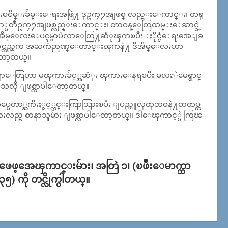
ၿငိမ္းခ်မ္းေရးအဖြဲ႔ ဒုဥကၠ႒အျဖစ္ လည္းေကာင္း၊ တရု
ားေကာ္မတီဥကၠ႒အျဖစ္လည္းေကာင္း၊ တာဝန္ေတြထမ္းေဆာင္ခဲ့
 ဒီအိမ္ေလးေပၚမွာပဲလာေတြ႔ဆံုၾကၿပီး ႏိုင္ငံေရးအေျခ
 တိုင္တည္ၾက အႀကံဉာဏ္ေတာင္းၾကနဲ႔ ဒီအိမ္ေလးဟာ
ါေတာ့တယ္။
ရာေတြဟာ မၾကားခ်င့္အဆံုး ၾကားေနရၿပီး မလႊဲမေရွာင္
လို ျဖစ္လာပါေတာ့တယ္။
ပ္မေတာ္ႀကီးႏွင့္ကင္းကြာသြားၿပီး ျပည္သူလူထုဘဝနဲ႔တထပ္တ
းလည္ စာနာသူမ်ား ျဖစ္လာပါေတာ့တယ္။ ဒါေၾကာင့္ပဲ ကြၽ
ေဖ့အေၾကာင္းမ်ား၊ အတြဲ ၁၊ (ၿဖိဳးေမာက္သာ
 ကို တင္လိုက္ပါတယ္။