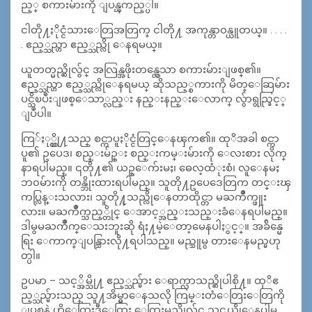
ည့္ စကားမ်ားကို ျပန္ၾကည့္ပါ။
ငါတို႔ႏိုင္ငံသားေတြအတြက္ ငါတို႔ အကုန္တာ၀န္ယူတယ္။ . . . .
. ဧည့္သည္ဟာ ဧည့္သည္လို ေနရမယ္။
ယူတတ္မည္ဆိုလွ်င္ အလြန္အဖိုးတန္လွေသာ စကားမ်ားျဖစ္၏။
ဧည့္သည္ဟာ ဧည့္သည္လိုေနရမယ္ ဆိုသည့္စကားကို မိတ္ေဆြမ်ား
ပင္သိၿပီးျဖစ္ေသာ္လည္း နည္းနည္းေလာက္ လွ်ာရွည္ခြင့္
ျပဳပါ။
ကြ်ႏု္ပ္တို႔သည္ စင္ကာပူႏိုင္ငံတြင္ေနၾက၏။ ထုိအခါ စင္ကာ
ပူ၏ ဥပေဒ၊ စည္းမ်ဥ္း စည္းကမ္းမ်ားကို ေလးစား လိုက္
နာရပါမည္။ ၎တို႔၏ ယဥ္ေက်းမႈ၊ ဓေလ့ထံုးစံ၊ လူေနမႈ
ဘ၀မ်ားကို တန္ဘိုးထားရပါမည္။ သူတို႔ဥပေဒေတြက တင္းၾ
ကပ္လြန္းသလား၊ သူတို႔ုသည္လိုေနတာထိုင္တာ မႀကိဳက္ဖူး
လား။ မႀကိဳက္သည့္တိုင္ ေအာင့္အည္းသည္းခံေနရပါမည္။
ဒါမွမႀကိဳက္ေသးဘူးဆို ရံႈ႔မဲ့ေတာ့မေနပါႏွင့္။ အခ်ိန္မေ
ရြး ေကာက္ျပန္သြားလို႔ရပါသည္။ မည္သူမွ တားေနမည္မဟု
တ္ပါ။
ဥပမာ – သင့္အိမ္သို႔ ဧည့္သည္မ်ား ေရာက္လာသည္ဆိုပါစို႔။ ထုိဧ
ည့္သည္မ်ားသည္ သူ႔အိမ္မွာေနသလို ကြမ္းတံေတြးေတြကို
ျပစ္ကနဲ ဟိုေထြးဒီေထြး ေထြးမည္ဆိုလွ်င္ သင္ဘယ္လိုေနပါမ