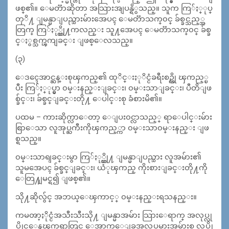
ဖစ္၏။ ေမတၱာဆိုတာ အသြားအျပန္ရိွသည္။ သူက ကြ်ႏ္ုပ္
တုိ႔ ျမန္မာျပည္သားမ်ားအေပၚ ေမတၱာသက္၀င္ ခ်စ္ခင္သည့္အ
တြက္ ကြ်ႏု္ပ္တို႔ကလည္း သူ႔အေပၚ ေမတၱာသက္၀င္ ခ်စ္ခ
င္ႏွစ္သက္ၾကျခင္း ျဖစ္ေလသည္။
(၃)
ေဒၚေအာင္ဆန္းစုၾကည္၏ ထုိင္းႏုိင္ငံခရီးစဥ္ကို ၾကည့္ၿ
ပီး ကြ်ႏ္ုပ္မွာ ၀မ္းနည္းျခင္း၊ ၀မ္းသာျခင္း၊ ပီတိျဖ
စ္ခ်င္း၊ ခ်စ္ခင္ျခင္းတို႔ ေပါင္းစု ခံစားမိ၏။
ပထမ – ကားဆိုက္လာေတာ့ ေျပး၀င္လာသည့္ ရာေပါင္းမ်ား
စြာေသာ လူအုပ္ႀကီးကိုၾကည့္ကာ ၀မ္းသာ၀မ္းနည္း ျဖ
စ္ရသည္။
၀မ္းသာရျခင္းမွာ ကြ်ႏု္ပ္တို႔ ျမန္မာျပည္သား လူအမ်ား၏
သူမအေပၚ ခ်စ္ခင္ျခင္း၊ ယံုၾကည္ ကိုးစားျခင္းတို႔ကို
ေတြ႔ျမင္ရ၍ ျဖစ္၏။
သို႔ဆိုလွ်င္ အဘယ္ေၾကာင့္ ၀မ္းနည္းရသနည္း။
ကမၻာ့ႏိုင္ငံအသီးသီးသို႔ ျမန္မာအမ်ား သြားေရာက္ အလုပ္လု
ပ္ကိုင္ေနၾကရာတြင္ ေအာက္ေျခအလုပ္သမားအမ်ားစု လုပ္ကို