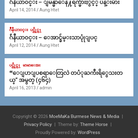
ဂ်ဴနီယာ၀င္း – ျမန္မာေန႔ရက္မ်ားႏွင့္ ပန္းမ်ား
April 14, 2014
Aung Htet
ဂ်ဳနီယာ၀င္း
ပင္တိုင္က႑
ဂ်ဴနီယာ၀င္း – ေအာင္ခ်မ္းသာပုုံျပင္
April 12, 2014
Aung Htet
ပင္တိုင္က႑
မာမာေအး
“ေျပာျပစရာေတြလဲ တပံုႀကီးရိွေသးတ
ယ္” အမွတ္ (၄၆၄)
April 16, 2013
admin
Copyright © 2026
MoeMaKa Burmese News & Media
Privacy Policy
Theme by:
Theme Horse
Proudly Powered by:
WordPress