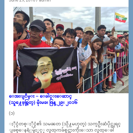
ေအးျငိမ္း – ေခါင္းေဆာင္
(သူ႔ေဖ့စ္ဘြတ္) မိုးမခ၊ ဇြန္ ၂၉၊ ၂၀၁၆
(၁)
ႏိုင္ငံတစ္ႏိုင္ငံ၏ သမၼတ (သို႔မဟုတ္) သက္ဦးဆံပိုင္ဘုရင္
ျဖစ္ေနရံုမွ်ႏွင့္ လူထုကခ်စ္ခင္အားကိုးေသာ လူထုေခါ