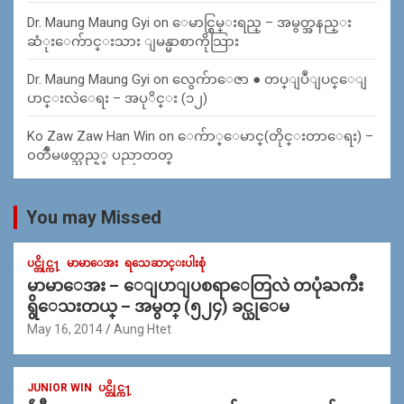
Dr. Maung Maung Gyi
on
ေမာင္စြမ္းရည္ – အမွတ္အနည္း
ဆံုးေက်ာင္းသား ျမန္မာစာကိုသြား
Dr. Maung Maung Gyi
on
လွေက်ာေဇာ ● တပ္ျပဳျပင္ေျ
ပာင္းလဲေရး – အပုိင္း (၁၂)
Ko Zaw Zaw Han Win
on
ေက်ာ္ေမာင္(တိုင္းတာေရး) –
၀တၳဳမဖတ္သည့္ ပညာတတ္
You may Missed
ပင္တိုင္က႑
မာမာေအး
ရသေဆာင္းပါးစုံ
မာမာေအး – ေျပာျပစရာေတြလဲ တပုံႀကီး
ရွိေသးတယ္ – အမွတ္ (၅၂၄) ခင္ယုေမ
May 16, 2014
Aung Htet
JUNIOR WIN
ပင္တိုင္က႑