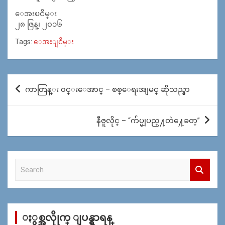
ေအးၿငိမ္း
၂၈ ဇြန္၊ ၂၀၁၆
Tags:
ေအးျငိမ္း
Post
ကာတြန္း ၀င္းေအာင္ – စစ္ေရးအျမင္ ဆိုသည္မွာ
navigation
နီဇူလိုင္ – “က်ပ္မျပည္႔တဲ႔ေခတ္”
S
e
a
r
c
ႏွစ္အလိုုက္ ျပန္ရွာရန္
h