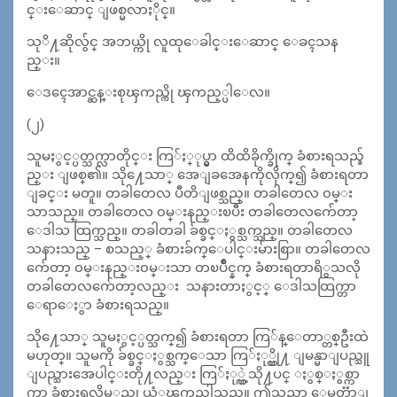
င္းေဆာင္ ျဖစ္မလာႏိုင္။
သုိ႔ဆိုလွ်င္ အဘယ္ကို လူထုေခါင္းေဆာင္ ေခၚသန
ည္း။
ေဒၚေအာင္ဆန္းစုၾကည္ကို ၾကည့္ပါေလ။
(၂)
သူမႏွင့္ပတ္သက္လာတိုင္း ကြ်ႏ္ုပ္မွာ ထိထိခိုက္ခိုက္ ခံစားရသည္ခ်
ည္း ျဖစ္၏။ သို႔ေသာ္ အေျခအေနကိုလိုက္၍ ခံစားရတာ
ျခင္း မတူ။ တခါတေလ ပီတိျဖစ္သည္။ တခါတေလ ၀မ္း
သာသည္။ တခါတေလ ၀မ္းနည္းၿပီး တခါတေလက်ေတာ့
ေဒါသ ထြက္သည္။ တခါတခါ ခ်စ္ခင္ႏွစ္သက္သည္။ တခါတေလ
သနားသည္ – စသည့္ ခံစားခ်က္ေပါင္းမ်ားစြာ။ တခါတေလ
က်ေတာ့ ၀မ္းနည္း၀မ္းသာ တၿပိဳင္နက္ ခံစားရတာရိွသလို
တခါတေလက်ေတာ့လည္း သနားတာႏွင့္ ေဒါသထြက္တာ
ေရာေႏွာ ခံစားရသည္။
သို႔ေသာ္ သူမႏွင့္ပတ္သက္၍ ခံစားရတာ ကြ်န္ေတာ္တစ္ဦးထဲ
မဟုတ္။ သူမကို ခ်စ္ခင္ႏွစ္သက္ေသာ ကြ်ႏု္ပ္တို႔ ျမန္မာျပည္သူ
ျပည္သားအေပါင္းတို႔လည္း ကြ်ႏု္ပ္ကဲ့သို႔ပင္ ႏွစ္ႏွစ္ကာ
ကာ ခံစားရလိမ့္မည္ဟု ယံုၾကည္ပါသည္။ ဤသည္မွာ ေမတၱာျ