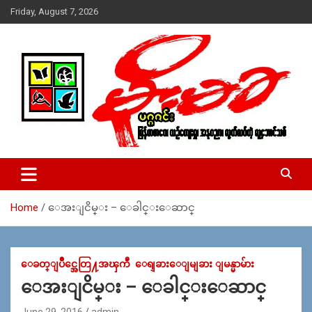
Skip
Friday, August 7, 2026
to
content
USA – editors @ moemaka.net ((510) 854-6501)။ ရန္ကုန္ ဆက္သြ
MoeMaKa Burmese News &
ယ္ေရး – အမွတ္ ၂၅၄၊ ပထပ္၊ လမ္း ၄၀၊ ေက်ာက္တံတား၊ ရန္ကုန္။
Media
(ဖုုံး – ၀၉ ၂၅၂ ၂၄၉ ၀၉၄ ၊ ၀၉ ၄၂၁ ၇၄၃ ၇၅၃ ၊ ၀၉ ၅၀၄ ၁၀ ၅၈) ျ
ဖန္႔ခ်ိေရး – ဆိပ္ကမ္းသာစာေပ – အမွတ္ ၁၃ / ၃၈ လမ္း။ ပလာ
Home
ေအးျငိမ္း – ေခါင္းေဆာင္
ဇာေစ်းသစ္ ။ ၀၉ ၇၈၆၈၃၇ ၃၀၅ / ၀၉ ၉၆၃၆၉၉၈၃၄
ေခတ္ျပိဳင္အေတြ႔အၾကဳံ
ေရျခားေျမျခား ျမန္မာမ်ား
ေအးျငိမ္း – ေခါင္းေဆာင္
June 29, 2016
admin