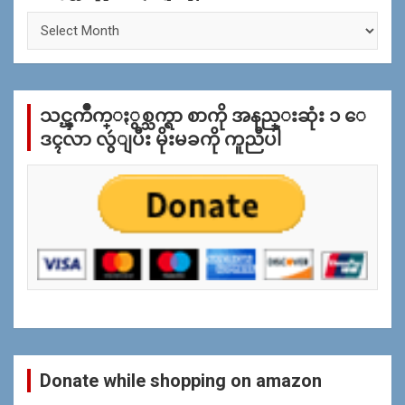
ႏွ
စ္
အ
လိုု
က္
သင္ၾကိဳက္ႏွစ္သက္ရာ စာကို အနည္းဆုံး ၁ ေ
ျ
ပ
ဒၚလာ လွဴျပီး မိုးမခကို ကူညီပါ
န္
ရွာ
ရန္
Donate while shopping on amazon