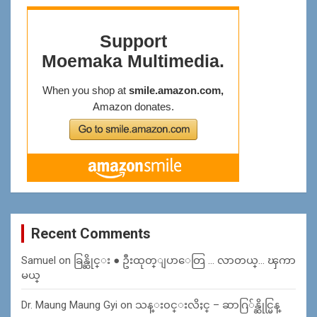
Recent Comments
Samuel
on
ခြန္ဆိုင္း ● ဦးထုတ္ျပာေတြ … လာတယ္… ၾကာ
မယ္
Dr. Maung Maung Gyi
on
သန္း၀င္းလိႈင္ – ဆာဂြ်န္ဆိုင္မြန္