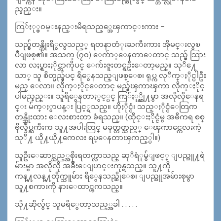
ည္နည္း။
ကြ်ႏု္ပ္၀မ္းနည္းမိရသည့္အေၾကာင္းကား –
သည္မွ်တန္ဘိုးရိွလွသည့္ ရတနာတံုးႀကီးကား အိုမင္းလွၿ
ပီျဖစ္၏။ အသက္ (၇၀) ေက်ာ္ေနတာေတာင္ သည္မွ် သြား
လာ လႈပ္ရွားႏိုင္တာကိုပင္ ေက်းဇူးတင္ရဦးေတာ့မည္။ သုိ႔ေ
သာ္ သူ စိတ္မည္မွ်ပင္ ရိွေနသည္ျဖစ္ေစ၊ ရုပ္က လုိက္ႏိုင္ပါဦး
မည္ ေလာ။ လိုက္ႏိုင္ေတာင္ မည္မွ်ၾကာၾကာ လိုက္ႏိုင္
ပါမည္နည္း။ သူရိွေနတာႏွင့္ပင္ ကြ်ႏု္ပ္တို႔မွာ အလိုလိုေနရ
င္း မ်က္ႏွာပန္း ပြင့္ရသည္။ ဟိုႏိုင္ငံ၊ သည္ႏိုင္ငံေတြက
တန္ဘိုးထား ေလးစားတာ ခံရသည္။ (ထိုင္းႏိုင္ငံမွ အဓိကရ စစ္
ဗိုလ္ခ်ဳပ္ႀကီးက သူ႔အပါးတြင္ မခုတ္တတ္သည့္ ေၾကာင္ကေလးကဲ့
သုိ႔ ယို႔ယို႔ကေလး ရပ္ေနတာၾကည့္ပါ။)
သူဦးေဆာင္သည့္အစိုးရတက္လာသည္ ဆုိရံုမွ်ျဖင့္ ျပည္သူ႔ရဲ
မ်ားမွာ အလိုလို အခ်ိဳးေျပာင္းကုန္ရသည္။ သူ႔ကို
ကန္႔လန္႔တိုက္သူမ်ား ရိွေနသည္ဆိုေစ၊ ျပည္သူအမ်ားစုမွာ
သူ႔စကားကို နားေထာင္ၾကသည္။
သို႔ဆိုလွ်င္ သူမရိွေတာ့သည့္အခါ . . . . .