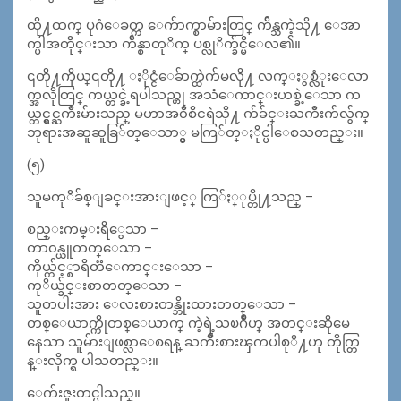
ထို႔ထက္ ပုဂံေခတ္က ေက်ာက္စာမ်ားတြင္ က်ိန္သကဲ့သို႔ ေအာ
က္ပါအတိုင္းသာ က်ိန္စာတုိက္ ပစ္လုိက္ခ်င္မိေလ၏။
၎တို႔ကိုယ္၎တို႔ ႏိုင္ငံေခ်ာက္ထဲက်မလို႔ လက္ႏွစ္လံုးေလာ
က္အလိုတြင္ ကယ္တင္ခဲ့ရပါသည္ဟု အသံေကာင္းဟစ္ခဲ့ေသာ က
ယ္တင္ရွင္ႀကီးမ်ားသည္ မဟာအ၀ီစိငရဲသို႔ က်ခ်င္းႀကီးက်လွ်က္
ဘုရားအဆူဆူခြ်တ္ေသာ္မွ မကြ်တ္ႏိုင္ပါေစသတည္း။
(၅)
သူမကုိခ်စ္ျခင္းအားျဖင့္ ကြ်ႏ္ုပ္တို႔သည္ –
စည္းကမ္းရိွေသာ –
တာ၀န္ယူတတ္ေသာ –
ကိုယ္က်င့္စာရိတၱေကာင္းေသာ –
ကုိယ္ခ်င္းစာတတ္ေသာ –
သူတပါးအား ေလးစားတန္ဘိုးထားတတ္ေသာ –
တစ္ေယာက္ကိုတစ္ေယာက္ ကဲ့ရဲ့သၿဂိဳဟ္ အတင္းဆိုမေ
နေသာ သူမ်ားျဖစ္လာေစရန္ ႀကိဳးစားၾကပါစုိ႔ဟု တိုက္တြ
န္းလိုက္ရ ပါသတည္း။
ေက်းဇူးတင္ပါသည္။