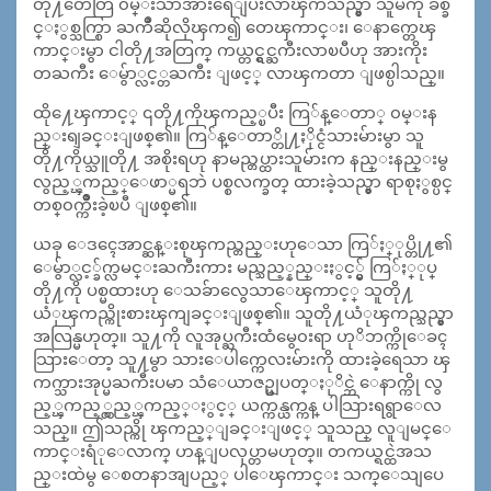
တို႔တေတြ ၀မ္းသာအားရေျပးလာၾကသည္မွာ သူမကို ခ်စ္ခ
င္ႏွစ္သက္စြာ ႀကိဳဆိုလိုၾက၍ တေၾကာင္း၊ ေနာက္တေၾ
ကာင္းမွာ ငါတို႔အတြက္ ကယ္တင္ရွင္ႀကီးလာၿပီဟု အားကိုး
တႀကီး ေမွ်ာ္လင့္တႀကီး ျဖင့္ လာၾကတာ ျဖစ္ပါသည္။
ထို႔ေၾကာင့္ ၎တို႔ကိုၾကည့္ၿပီး ကြ်န္ေတာ္ ၀မ္းန
ည္းရျခင္းျဖစ္၏။ ကြ်န္ေတာ္တို႔ႏိုင္ငံသားမ်ားမွာ သူ
တို႔ကိုယ္သူတို႔ အစိုးရဟု နာမည္တပ္ထားသူမ်ားက နည္းနည္းမွ
လွည့္ၾကည့္ေဖာ္မရဘဲ ပစ္စလက္ခတ္ ထားခဲ့သည္မွာ ရာစုႏွစ္ပင္
တစ္၀က္က်ိဳးခဲ့ၿပီ ျဖစ္၏။
ယခု ေဒၚေအာင္ဆန္းစုၾကည္တည္းဟုေသာ ကြ်ႏ္ုပ္တို႔၏
ေမွ်ာ္လင့္ခ်က္လမင္းႀကီးကား မည္သည့္နည္းႏွင့္မွ် ကြ်ႏ္ုပ္
တို႔ကို ပစ္မထားဟု ေသခ်ာလွေသာေၾကာင့္ သူတို႔
ယံုၾကည္ကိုးစားၾကျခင္းျဖစ္၏။ သူတို႔ယံုၾကည္သည္မွာ
အလြန္မဟုတ္။ သူ႔ကို လူအုပ္ႀကီးထံမွေ၀းရာ ဟုိဘက္ကိုေခၚ
သြားေတာ့ သူ႔မွာ သားေပါက္ကေလးမ်ားကို ထားခဲ့ရေသာ ၾ
ကက္သားအုပ္မႀကီးပမာ သံေယာဇဥ္မျပတ္ႏုိင္ဘဲ ေနာက္ကို လွ
ည့္ၾကည့္လွည့္ၾကည့္ႏွင့္ ယက္ကန္ယက္ကန္ ပါသြားရရွာေလ
သည္။ ဤသည္ကို ၾကည့္ျခင္းျဖင့္ သူသည္ လူျမင္ေ
ကာင္းရံုေလာက္ ဟန္ျပလုပ္တာမဟုတ္။ တကယ္ရင္ထဲအသ
ည္းထဲမွ ေစတနာအျပည့္ ပါေၾကာင္း သက္ေသျပေ