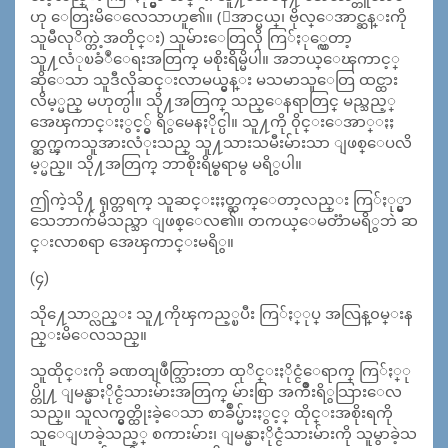
ဟု ေတြးမိေလေသာဟူ၏။ (ေအာင္မယ္၊ ဗိုလ္ေအာင္ဆန္းကို
သူမီလုိက္တဲ့အတိုင္း) သူမ်ားေတြလို ကြ်ႏု္ပ္ကေတာ့
သူ႔လံုၿခံဳေရးအတြက္ မစိုးရိမ္မိပါ။ အဘယ္ေၾကာင့္
ဆိုေသာ သူဒီလိုဆင္းလာမယ္မွန္း မသမာသူေတြ ထင္ထား
လိမ့္မည္ မဟုတ္ပါ။ သို႔အတြက္ သည္ေနရာတြင္ မည္သည့္
အေၾကာင္းႏွင့္မွ် ရိွမေနႏိုင္ပါ။ သူ႔ကို ၀ိုင္းေအာ္ႏႈ
တ္ဆက္ၾကသူအားလံုးသည္ သူ႔သားသမီးမ်ားသာ ျဖစ္ေပလိ
မ့္မည္။ သို႔အတြက္ ဘာစိုးရိမ္စရာမွ မရိွပါ။
ဤကဲ့သို႔ ရုတ္တရက္ သူဆင္းႏႈတ္ဆက္ေတာ့လည္း ကြ်ႏု္ပ္မွာ
သေဘာက်မိသည္သာ ျဖစ္ေလ၏။ တကယ္ေမတၱာမရိွဘဲ ဆ
င္းလာစရာ အေၾကာင္းမရိွ။
(၄)
သို႔ေသာ္လည္း သူ႔ကိုၾကည့္ၿပီး ကြ်ႏ္ုပ္ အလြန္၀မ္းန
ည္းမိေလသည္။
သူထိုင္းကို ခဏတျဖဳတ္သြားတာ ထုိင္းႏိုင္ငံေရာက္ ကြ်ႏ္ု
ပ္တို႔ ျမန္မာႏိုင္ငံသားမ်ားအတြက္ မ်ားစြာ အက်ိဳးရိွသြားေလ
သည္။ သူလက္မွတ္ထိုးခဲ့ေသာ စာခ်ဳပ္မ်ားႏွင့္ ထိုင္းအစိုးရကို
သူေျပာခဲ့သည့္ စကားမ်ား၊ ျမန္မာႏိုင္ငံသားမ်ားကို သူမွာခဲ့သ