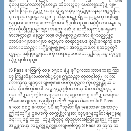
င္ေနၾကေသာႏိုင္ငံမ်ားမွာ ထိုင္းႏွင့္ မေလးရွားတို႔ ျဖ
စ္၏။ ကြ်ႏ္ုပ္တို႔ ေရာက္ရိွေနထိုင္ လုပ္ကိုင္ေနရာ စင္ကာပူတြ
င္ လည္း ျမန္မာလုပ္သား ၂ သိန္းခန္႔ ရိွသည့္အနက္ ၀ပ္ပါမစ္အ
လုပ္သမား ေတာ္ေတာ္မ်ားမ်ား ရိွပါသည္။ အင္ဂ်င္နီယာ၊ မန္ေန
ဂ်ာ၊ ကိုယ္ပိုင္လုပ္ငန္းရွင္၊ အနည္းဆံုး ႀကီးၾကပ္ေရးမႈး
မ်ားအင္အားမွာ မနည္းလွ။ ၀ပ္ပါမစ္အလုပ္သမားမ်ား ရိွသည့္တိုင္
ဘာပဲေျပာေျပာ စင္ကာပူက တရားဥပေဒ စိုးမိုးေရးကို အေ
လးေပးသည့္ ႏိုင္ငံျဖစ္သျဖင့္ အလုပ္သမားမ်ား ရသင့္ရထုိ
က္သည့္ အခြင့္အေရးမ်ားကို တရားဥပေဒေဘာင္အတြင္းမွ တိုက္ယူ
လို႔ ရပါသည္။
(S Pass ေတြကို လခ ၁၅၀၀ နဲ႔ ခုိင္းထားတာကေရာကြာ
ဟု ကြန္ပလိန္းမတက္ပါႏွင့္။ ဤသည္မွာ လူတင္ပါလို႔ ႏြား
က်ားကိုက္ ျခင္း ျဖစ္၏။ မိမိကိုယ္၌က ကိုယ့္ကိုယ္ကိုယ္ မ
ယံုကိုး၊ စိတ္မခ်။ ငါ လုပ္မွလုပ္တတ္ပါ့မလားဟု စိုးတထိတ္ထိတ္ျဖ
င့္။ သို႔မဟုတ္ပါကလည္း အလုပ္ကေလးတစ္ခုရဘို႔ အေရးႀ
ကီးေနသျဖင့္ လုပ္ပါကြာ ငါ့ကို ၁၅၀၀ ပဲေပးပါ။ S Pass
ေလး ရရင္ ေတာ္ပါၿပီ ဆုိသူမ်ား ရိွေနေသာေၾကာင့္
ဤကဲ့သုိ႔ ဥပေဒကို လက္တစ္လံုးျခား လုပ္ေနသူမ်ား ရိွေနရျ
ခင္းျဖစ္ပါသည္။ သို႔ဆိုလွ်င္ ထိုသူမ်ားအတြက္ကေရာ။ ကိုယ္သာ
အမွန္တကယ္ လုပ္တတ္ကိုင္တတ္သူမ်ားျဖစ္ပါလွ်င္ S Pass အတြက္ သ