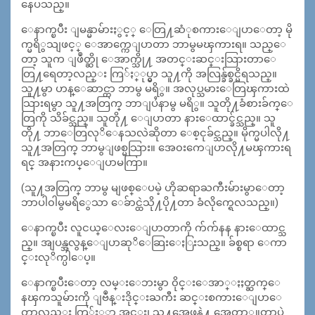
နေပသည္။
ေနာက္ၿပီး ျမန္မာမ်ားႏွင့္ ေတြ႔ဆံုစကားေျပာေတာ့ မို
က္မရိွသျဖင့္ ေအာက္ကေျပာတာ ဘာမွမၾကားရ။ သည္ေ
တာ့ သူက ျဖဳတ္ဆို ေအာက္သို႔ အတင္းဆင္းသြားတာေ
တြ႔ရေတာ့လည္း ကြ်ႏ္ုပ္မွာ သူ႔ကို အလြန္ခ်စ္ခင္မိရသည္။
သူ႔မွာ ဟန္ေဆာင္တာ ဘာမွ မရိွ။ အလုပ္သမားေတြၾကားထဲ
သြားရမွာ သူ႔အတြက္ ဘာျပႆနာမွ မရိွ။ သူတို႔ခံစားခ်က္ေ
တြကို သိခ်င္သည္။ သူတို႔ ေျပာတာ နားေထာင္ခ်င္သည္။ သူ
တို႔ ဘာေတြလုိေနသလဲဆိုတာ ေစ့ငုခ်င္သည္။ မိုက္မပါလို႔
သူ႔အတြက္ ဘာမွျဖစ္မသြား။ အေ၀းကေျပာလို႔မၾကားရ
ရင္ အနားကပ္ေျပာမကြာ။
(သူ႔အတြက္ ဘာမွ မျဖစ္ေပမဲ့ ဟိုဆရာႀကီးမ်ားမွာေတာ့
ဘာပါ၀ါမွမရိွေသာ ေခ်ာင္ထဲသို႔ပို႔တာ ခံလိုက္ရေလသည္။)
ေနာက္ၿပီး လူငယ္ေလးေျပာတာကို က်က်နန နားေထာင္သ
ည္။ အျပန္အလွန္ေျပာဆုိေဆြးေႏြးသည္။ ခ်စ္စရာ ေကာ
င္းလုိက္ပါေပ့။
ေနာက္ၿပီးေတာ့ လမ္းေဘးမွာ ၀ိုင္းေအာ္ႏႈတ္ဆက္ေ
နၾကသူမ်ားကို ျဗဳန္းဒိုင္းႀကီး ဆင္းစကားေျပာေ
တာ့လည္း ကြ်ႏု္ပ္မွာ အင္း၊ သူ႔အေဖနဲ႔ အေတာ္တူတာပဲ