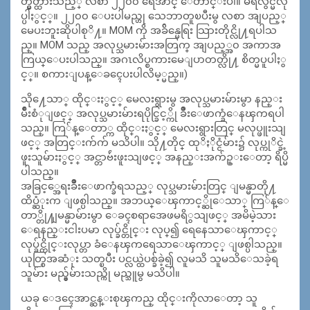
တ္မွတ္ထားသည့္ လစာ ၂၂၀၀ ရေအာင္ ေတာင္းပါ။ မရလွ်င္မလု
ပ္ပါႏွင့္။ ၂၂၀၀ ေပးပါမည္ဟု သေဘာတူၿပီးမွ လစာ အျပည့္
မေပးဘူးဆိုပါစုိ႔။ MOM ကို အခ်ိန္မေရြး သြားတိုင္လို႔ရပါသ
ည္။ MOM သည္ အလုပ္သမားမ်ားအတြက္ အျပည့္အ၀ အကာအ
ကြယ္ေပးပါသည္။ အဂၤလိပ္စကားမေျပာတတ္လို႔ စိတ္မပူပါႏွ
င့္။ စကားျပန္ေခၚေပးပါလိမ့္မည္။)
သို႔ေသာ္ ထိုင္းႏွင့္ မေလးရွားမွ အလုပ္သမားမ်ားမွာ နည္း
မ်ိဳးစံုျဖင့္ အလုပ္သမားမ်ားရပိုင္ခြင့္ကို ခ်ိဳးေဖာက္ခံေနၾကရပါ
သည္။ ကြ်န္ေတာ္က ထိုင္းႏွင့္ မေလးရွားတြင္ မလုပ္ဖူးသျ
ဖင့္ အတြင္းက်က် မသိပါ။ သို႔တိုင္ ထုိႏိုင္ငံမ်ား၌ လုပ္ကုိင္ခဲ့
ဖူးသူမ်ားႏွင့္ အင္တာဗ်ဴးဖူးသျဖင့္ အနည္းအက်ဥ္းေတာ့ ရိပ္မိ
ပါသည္။
အခြင့္အေရးခ်ိဳးေဖာက္ခံရသည့္ လုပ္သမားမ်ားတြင္ ျမန္မာတို႔
ထိပ္ဆံုးက ျဖစ္ပါသည္။ အဘယ္ေၾကာင့္ဆိုေသာ္ ကြ်န္ေ
တာ္တို႔ျမန္မာမ်ားမွာ ေခၚစရာအေဖမရိွသျဖင့္ အမိမဲ့သား
ေရနည္းငါးပမာ လုပ္ခ်င္တိုင္း လုပ္၍ ရေနေသာေၾကာင့္
လုပ္ခ်င္တိုင္းလုပ္တာ ခံေနၾကရေသာေၾကာင့္ ျဖစ္ပါသည္။
ယုတ္စြအဆံုး သတ္ၿပီး ပင္လယ္ထဲပစ္ခ်ခဲ့၍ လူမသိ သူမသိေသခဲ့ရ
သူမ်ား မည္မွ်မ်ားသည္ကို မည္သူမွ မသိပါ။
ယခု ေဒၚေအာင္ဆန္းစုၾကည္ ထိုင္းကိုလာေတာ့ သူ