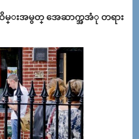
း အထိမ္းအမွတ္ အေဆာက္အအံု တရား