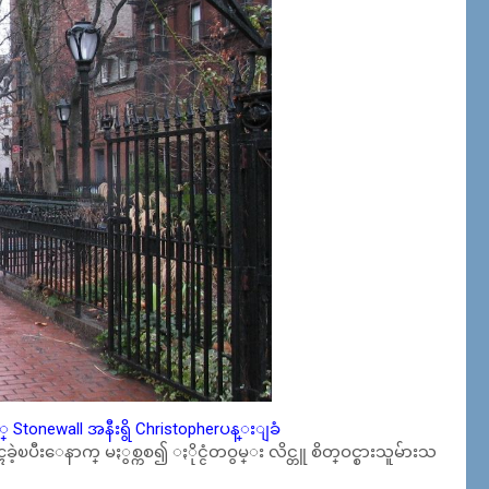
ည့္ Stonewall အနီးရွိ Christopherပန္းျခံ
ဲ့ၿပီးေနာက္ မႏွစ္ကစ၍ ႏိုင္ငံတဝွမ္း လိင္တူ စိတ္ဝင္စားသူမ်ားသ