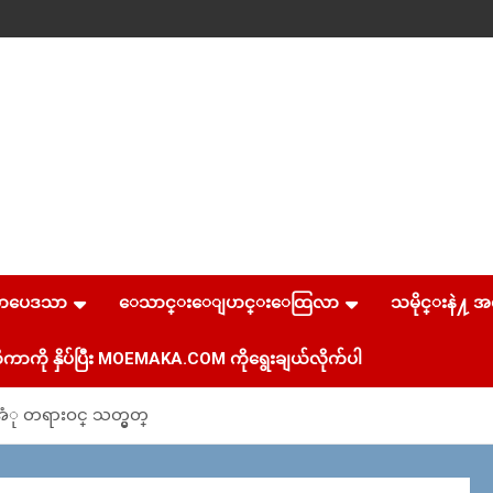
စာပေဒသာ
ေသာင္းေျပာင္းေထြလာ
သမိုင္းနဲ႔ အ
ကာကို နှိပ်ပြီး MOEMAKA.COM ကိုရွေးချယ်လိုက်ပါ
အံု တရားဝင္ သတ္မွတ္