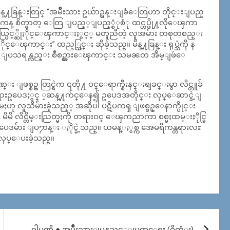
ခြန္းတြင္ “အမ်ိဳးသား ဥယ်ာဥ္ပန္းျခံေတြဟာ တိုင္းျပည္
ိကန္ စိတ္ဓာတ္ ေတြ ျပည့္ျပည့္စံုစံု ထင္ဟပ္ဖို႔လိုေၾကာ
ဖြင့္ဆိုႏိုင္ေၾကာင္းႏွင့္ မတူညီတဲ့ လူအမ်ား တစုတစည္း
္း” ထည့္သြင္း ဆိုခဲ့သည္။ မိန္႔ခြန္း ရုပ္သံကို န
ေထာင္၍ ျပသရန္လည္း စီစဥ္ထားေၾကာင္း သမၼတ အိမ္ျဖဴေ
ဏ္း ျဖစ္စဥ္ တြင္ရဲက ၎တို႔ ဝင္ေရာက္စီးနင္းရျခင္းမွာ လိင္တူခ်
တရားဥပေဒႏွင္ ့ဆန္႔က်င္ေန၍ ဥပေဒအတိုင္း လုပ္ေဆာင္ခဲ့ျ
 လူသိမ်ားခဲ့သည့္ အဆိုပါ ပဋိပကၡ ျဖစ္စဥ္ေနာက္ပိုင္း
မိမိ လိင္တိမ္းညြတ္မႈကို တရားဝင္ ေၾကညာကာ စစ္မႈထမ္းႏိုင္ခြ
 ဥပေဒမ်ား ျပ႒ာန္း ႏိုင္ခဲ့သည္။ ယမန္ႏွစ္က အေမရိကန္တရားလႊ
ပဳလုပ္ေပးခဲ့သည္။
ဂါမဏိ ● အမ်ဳိးသားျပန္လည္သင့္ျမတ္ေရး (ဂိတ္ဆံုး)