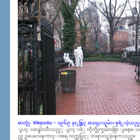
ဓာတ္ပုံ- Wikipedia – ၁၉၆၉ ခုႏွစ္တြင္ ဆႏၵျပသူမ်ား စုရံုးခဲ့သ
ျပင္းထန္ခါးသီးသည့္ ျငင္းခံု တိုက္ခိုက္မႈမ်ားစြာ ျဖစ္ေပၚခ
ည္ ဥပေဒေၾကာင္းအရ လက္ထပ္ခြင့္ တရားဝင္ရခဲ့ၾကသည္။