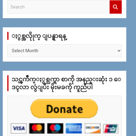
S
e
a
r
c
ႏွစ္အလိုုက္ ျပန္ရွာရန္
h
ႏွ
စ္
အ
လိုု
က္
သင္ၾကိဳက္ႏွစ္သက္ရာ စာကို အနည္းဆုံး ၁ ေ
ျ
ပ
ဒၚလာ လွဴျပီး မိုးမခကို ကူညီပါ
န္
ရွာ
ရန္