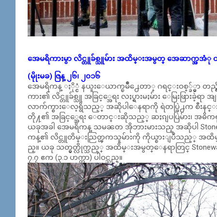
အေမရိကားမွာ လိင္တူခ်စ္သူမ်ား အထိမ္းအမွတ္ အေဆာက္အအံု 
(မိုုးမခ) ဇြန္ ၂၆၊ ၂၀၁၆
အေမရိကန္ ႏို္င္ငံ နယူးေယာက္ၿမိဳ႕ေတာ္ ဂရင္းဝစ္္ခ်္မွာ တည္
ကား၏ လိင္တူခ်စ္သူ အခြင့္အေရး လႈပ္ရွားမႈမ်ား ေမြးဖြားခဲ့ရာ 
လာက်က္စားေလ့ရွိသည့္ အဆိုပါေနရာကို ရဲတပ္ဖြဲ႕က စီးနင္းခဲ့သည္
တို႔၏ အခြင့္အေရး ေတာင္းဆိုသည့္ ဆႏၵျပပြဲမ်ား၊ အဓိကရုဏ
ယခုအခါ အေမရိကန္ သမၼတ အိုဘားမားသည္ အဆိုပါ Stonewall 
ကန္၏ လိင္တူတိမ္းညြတ္ၾကသူမ်ားကို ကိုယ္စားျပဳသည့္ အထိမ
ည္။ ယခု သတ္မွတ္လိုက္သည့္ အထိမ္းအမွတ္ေနရာတြင္ Stonewa
၇.၇ ဧက (၃.၁ ဟက္တာ) ပါဝင္သည္။