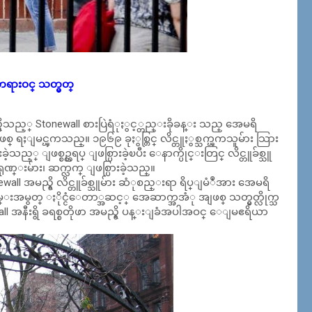
တရားဝင္ သတ္မွတ္
ရွိသည့္ Stonewall စားပြဲရံုႏွင့္တည္းခိုခန္း သည္ အေမရိ
အျဖစ္ ရႈျမင္ၾကသည္။ ၁၉၆၉ ခုႏွစ္တြင္ လိင္တူႏွစ္သက္ၾကသူမ်ား သြား
့ ျဖစ္စဥ္တရပ္ ျဖစ္ပြားခဲ့ၿပီး ေနာက္ပိုင္းတြင္ လိင္တူခ်စ္သူ
္းမ်ား၊ ဆက္လက္ ျဖစ္ပြားခဲ့သည္။
အမည္ရွိ လိင္တူခ်စ္သူမ်ား ဆံုစည္းရာ ရိပ္ျမံဳအား အေမရိ
္းအမွတ္ ႏိုင္ငံေတာ္အဆင့္ အေဆာက္အအံု အျဖစ္ သတ္မွတ္လိုက္သ
ll အနီးရွိ ခရစ္စတိုဖာ အမည္ရွိ ပန္းျခံအပါအဝင္ ေျမဧရိယာ