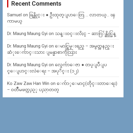
Recent Comments
Samuel
on
ခြန္ဆိုင္း ● ဦးထုတ္ျပာေတြ … လာတယ္… ၾ
ကာမယ္
Dr. Maung Maung Gyi
on
သန္း၀င္းလိႈင္ – ဆာဂြ်န္ဆိုင္မြန္
Dr. Maung Maung Gyi
on
ေမာင္စြမ္းရည္ – အမွတ္အနည္း
ဆံုးေက်ာင္းသား ျမန္မာစာကိုသြား
Dr. Maung Maung Gyi
on
လွေက်ာေဇာ ● တပ္ျပဳျပ
င္ေျပာင္းလဲေရး – အပုိင္း (၁၂)
Ko Zaw Zaw Han Win
on
ေက်ာ္ေမာင္(တိုင္းတာေရး)
– ၀တၳဳမဖတ္သည့္ ပညာတတ္