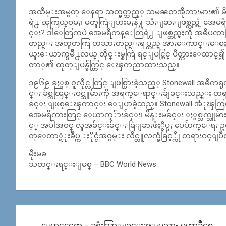
အထိမ္းအမွတ္ ေနရာ သတ္မွတ္သည့္ သမၼတအိုဘားမား၏ မိန္႔
ရဲ႕ ၾကြယ္ဝမႈ၊ မတူကြဲျပားမႈနဲ႔ သီးျခားျဖစ္တည္တဲ့ အေမရ
င္း? ဒါေတြကပဲ အေမရိကန္ေတြရဲ႕ ျဖစ္တည္မႈကို အဓိပၸာယ္
တည္း အတူတကြ တသားတည္းရပ္တည္ အားေကာင္းေစႏိုင္ေၾကာင
ယူးေယာက္ၿမိဳ႕လယ္ တိုင္းမ္စကြဲ ရင္ျပင္တြင္ ပိတ္ကား
တာ္၏ ထုတ္ျပန္ခ်က္တြင္ ေၾကညာထားသည္။
၁၉၆၉ ခုႏွစ္ ဇူလိုင္လ တြင္ ျဖစ္ပြားခဲ့သည့္ Stonewall အဓိကရု
င္း ခ်စ္ကၽြမ္းဝင္သူမ်ားကို အရက္ေရာင္းခ်ျခင္းသည္း 
ခင္း ျဖစ္ေၾကာင္း ေျပာခဲ့သည္။ Stonewall အံုၾကြမႈဟု
အေမရိကားတြင္ ေယာက္်ားခ်င္း၊ မိန္းမခ်င္း ႏွစ္သက္သူမ်ား 
င့္ အပါအဝင္ လူအခ်င္းခ်င္း ခြဲျခားဖိႏွိပ္မႈ ပေပ်ာက္ေရး
တ္ေတာ္ရံုးခ်ဳပ္က ႏိုင္ငံအဝွမ္း လိင္တူလက္ခံခြင့္ကို တရားဝင္ျ
မိုးမခ
သတင္းရင္းျမစ္ – BBC World News
Post
ေမာင္ရင္ငေတ – ခရီးသြားျခင္းအႏုပညာ- မဟာခ်ိဳင္အစု