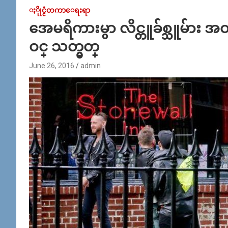
ႏိုုင္ငံတကာေရးရာ
အေမရိကားမွာ လိင္တူခ်စ္သူမ်ာ
ဝင္ သတ္မွတ္
June 26, 2016
admin