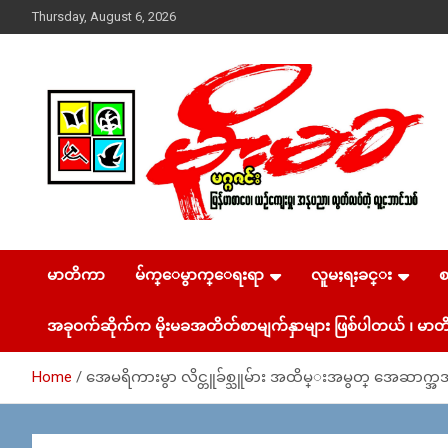
Skip
Thursday, August 6, 2026
to
content
USA – editors @ moemaka.net ((510) 854-6501)။ ရန္ကုန္ ဆက္သြ
MoeMaKa Burmese
ယ္ေရး – အမွတ္ ၂၅၄၊ ပထပ္၊ လမ္း ၄၀၊ ေက်ာက္တံတား၊ ရန္ကုန္။
(ဖုုံး – ၀၉ ၂၅၂ ၂၄၉ ၀၉၄ ၊ ၀၉ ၄၂၁ ၇၄၃ ၇၅၃ ၊ ၀၉ ၅၀၄ ၁၀ ၅၈)
မာတိကာ
မ်က္ေမွာက္ေရးရာ
လူမႈရႈခင္း
News & Media
ျဖန္႔ခ်ိေရး – ဆိပ္ကမ္းသာစာေပ – အမွတ္ ၁၃ / ၃၈ လမ္း။ ပ
လာဇာေစ်းသစ္ ။ ၀၉ ၇၈၆၈၃၇ ၃၀၅ / ၀၉ ၉၆၃၆၉၉၈၃၄
အခုဝက်ဆိုက်က မိုးမခအတိတ်စာမျက်နှာများ ဖြစ်ပါတယ် ၊ မာတိ
Home
အေမရိကားမွာ လိင္တူခ်စ္သူမ်ား အထိမ္းအမွတ္ အေဆာက္အ