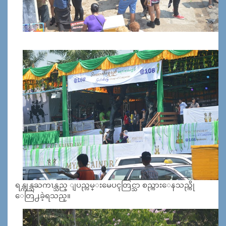
ရန္ကုန္သႀကၤန္သည္ ျပည္လမ္းမေပၚတြင္သာ စည္ကားေနသည္ကို
ေတြ႕ခဲ့ရသည္။