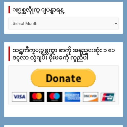
c
ႏွစ္အလိုုက္ ျပန္ရွာရန္
h
ႏွ
စ္
အ
လိုု
က္
သင္ၾကိဳက္ႏွစ္သက္ရာ စာကို အနည္းဆုံး ၁ ေ
ျ
ပ
ဒၚလာ လွဴျပီး မိုးမခကို ကူညီပါ
န္
ရွာ
ရန္