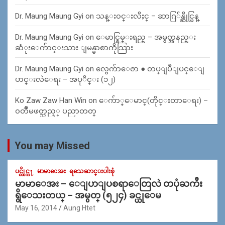
Dr. Maung Maung Gyi
on
သန္း၀င္းလိႈင္ – ဆာဂြ်န္ဆိုင္မြန္
Dr. Maung Maung Gyi
on
ေမာင္စြမ္းရည္ – အမွတ္အနည္း
ဆံုးေက်ာင္းသား ျမန္မာစာကိုသြား
Dr. Maung Maung Gyi
on
လွေက်ာေဇာ ● တပ္ျပဳျပင္ေျ
ပာင္းလဲေရး – အပုိင္း (၁၂)
Ko Zaw Zaw Han Win
on
ေက်ာ္ေမာင္(တိုင္းတာေရး) –
၀တၳဳမဖတ္သည့္ ပညာတတ္
You may Missed
ပင္တိုင္က႑
မာမာေအး
ရသေဆာင္းပါးစုံ
မာမာေအး – ေျပာျပစရာေတြလဲ တပုံႀကီး
ရွိေသးတယ္ – အမွတ္ (၅၂၄) ခင္ယုေမ
May 16, 2014
Aung Htet