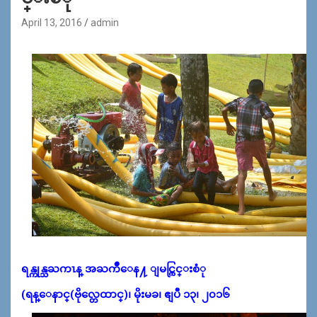
April 13, 2016
admin
ရန္ကုန္သႀကၤန္ အႀကိဳေန႔ ျမင္ကြင္းစံု
(ရန္ေနာင္(ဗိုလ္တေထာင္)၊ မိုးမခ၊ ဧျပီ ၁၃၊ ၂၀၁၆