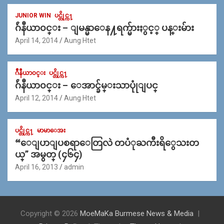
JUNIOR WIN
ပင္တိုင္က႑
ဂ်ဴနီယာ၀င္း – ျမန္မာေန႔ရက္မ်ားႏွင့္ ပန္းမ်ား
April 14, 2014
Aung Htet
ဂ်ဳနီယာ၀င္း
ပင္တိုင္က႑
ဂ်ဴနီယာ၀င္း – ေအာင္ခ်မ္းသာပုုံျပင္
April 12, 2014
Aung Htet
ပင္တိုင္က႑
မာမာေအး
“ေျပာျပစရာေတြလဲ တပံုႀကီးရိွေသးတ
ယ္” အမွတ္ (၄၆၄)
April 16, 2013
admin
Copyright © 2026
MoeMaKa Burmese News & Media