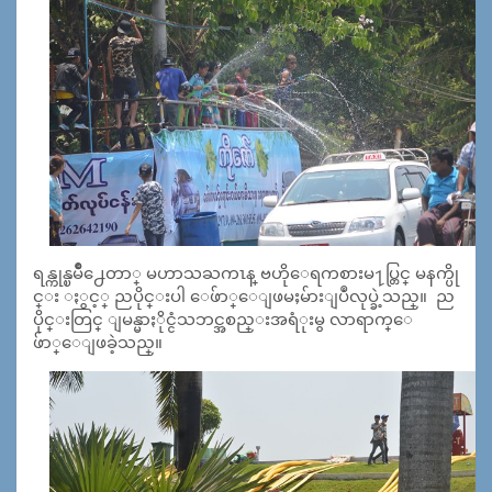
ရန္ကုန္ၿမိဳ႕ေတာ္ မဟာသႀကၤန္ ဗဟိုေရကစားမ႑ပ္တြင္ မနက္ပို
င္း ႏွင့္ ညပိုင္းပါ ေဖ်ာ္ေျဖမႈမ်ားျပဳလုပ္ခဲ့သည္။ ည
ပိုင္းတြင္ ျမန္မာႏိုင္ငံသဘင္အစည္းအရံုးမွ လာရာက္ေ
ဖ်ာ္ေျဖခဲ့သည္။