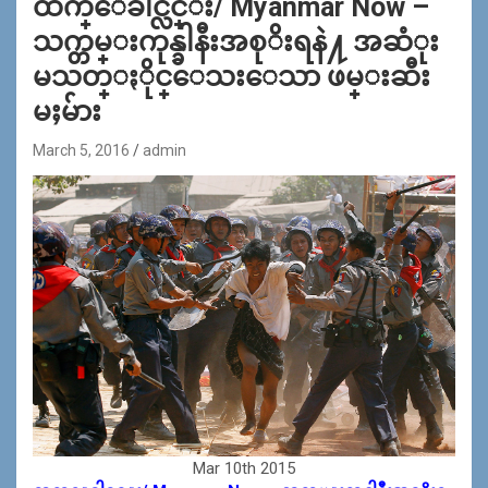
ထက္ေခါင္လင္း/ Myanmar Now –
သက္တမ္းကုန္ခါနီးအစုိးရနဲ႔ အဆံုး
မသတ္ႏိုင္ေသးေသာ ဖမ္းဆီး
မႈမ်ား
March 5, 2016
admin
Mar 10th 2015