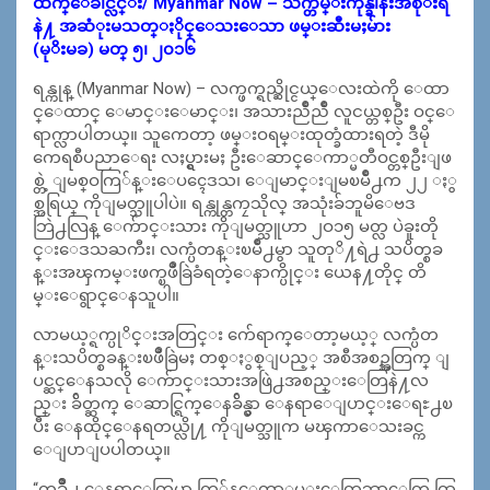
ထက္ေခါင္လင္း/ Myanmar Now – သက္တမ္းကုန္ခါနီးအစုိးရ
နဲ႔ အဆံုးမသတ္ႏိုင္ေသးေသာ ဖမ္းဆီးမႈမ်ား
(မုိးမခ) မတ္ ၅၊ ၂၀၁၆
ရန္ကုန္ (Myanmar Now) – လက္ဖက္ရည္ဆိုင္ငယ္ေလးထဲကို ေထာ
င္ေထာင္ ေမာင္းေမာင္း၊ အသားညိဳညိဳ လူငယ္တစ္ဦး ဝင္ေ
ရာက္လာပါတယ္။ သူကေတာ့ ဖမ္းဝရမ္းထုတ္ခံထားရတဲ့ ဒီမို
ကေရစီပညာေရး လႈပ္ရွားမႈ ဦးေဆာင္ေကာ္မတီဝင္တစ္ဦးျဖ
စ္တဲ့ ျမစ္ဝကြ်န္းေပၚေဒသ၊ ေျမာင္းျမၿမိဳ႕က ၂၂ ႏွ
စ္အရြယ္ ကိုျမတ္သူပါပဲ။ ရန္ကုန္တကၠသိုလ္ အသုံးခ်ဘူမိေဗဒ
ဘြဲ႕လြန္ ေက်ာင္းသား ကိုျမတ္သူဟာ ၂ဝ၁၅ မတ္လ ပဲခူးတို
င္းေဒသႀကီး၊ လက္ပံတန္းၿမိဳ႕မွာ သူတုိ႔ရဲ႕ သပိတ္စခ
န္းအၾကမ္းဖက္ၿဖိဳခြဲခံရတဲ့ေနာက္ပိုင္း ယေန႔တိုင္ တိ
မ္းေရွာင္ေနသူပါ။
လာမယ့္ရက္ပုိင္းအတြင္း က်ေရာက္ေတာ့မယ့္ လက္ပံတ
န္းသပိတ္စခန္းၿဖိဳခြဲမႈ တစ္ႏွစ္ျပည့္ အစီအစဥ္အတြက္ ျ
ပင္ဆင္ေနသလို ေက်ာင္းသားအဖြဲ႕အစည္းေတြနဲ႔လ
ည္း ခ်ိတ္ဆက္ ေဆာင္ရြက္ေနခ်ိန္မွာ ေနရာေျပာင္းေရႊ႕ၿ
ပီး ေနထိုင္ေနရတယ္လို႔ ကိုျမတ္သူက မၾကာေသးခင္က
ေျပာျပပါတယ္။
“တခ်ိဳ႕ ေနရာေတြမွာ ကြ်န္ေတာ္လမ္းေတြဘာေတြ ထြ