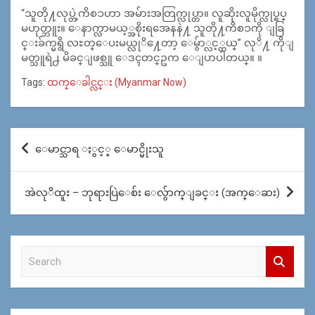
“သူတို႔လုပ္တဲ့ကိစၥဟာ အမ်ားအတြက္လုပ္တာ။ လူဆိုးလူမိုက္လုပ္ရပ္
မဟုတ္ဘူး။ ေနာက္လာမယ့္အစိုးရအေနနဲ႔ သူတို႔ကိစၥကို ျခြ
င္းခ်က္မရွိ လႊတ္ေပးမယ္လုိ႔ေတာ့ ေမွ်ာ္လင့္တယ္” လုိ႔ ကိုျ
မတ္သူရဲ႕ မိခင္ျဖစ္သူ ေဒၚတင္ဥက ေျပာပါတယ္။ ။
Tags:
ထက္ေခါင္လင္း (Myanmar Now)
Post
ေမာင္သာရ ႏွင့္ ေမာင္မိုးသူ
navigation
အဲလုိထူး – ဘုရားပြဲေစ်း ေလွ်ာက္ျခင္း (အက္ေဆး)
S
e
a
r
c