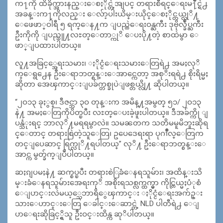
က႑ကို ထိခိုက္အားနည္းေစႏိုင္တဲ့အျပင္ တရားစီရင္ေရးမ႑ိဳင္ရဲ႕
အခန္းက႑ကိုလည္း ေလ်ာ့ပါးယိမ္းယိုင္ေစႏိုင္တယ္လုိ႔
ေဖေဖာ္ဝါရီ ၅ ရက္ေန႔က ျပည္ထဲေရးဝန္ႀကီး ဒုဗိုလ္ခ်ဳပ္ႀကီး
ဦးကိုကို ျပည္သူ႔လႊတ္ေတာ္ကုိ ေပးပို႔တဲ့ စာထဲမွာ ေ
ဖာ္ျပထားပါတယ္။
လူ႔အခြင့္အေရးသမား၊ ႏိုင္ငံေရးသမားေတြရဲ႕ အမႈလုိ
က္ေရွ႕ေန ဦးေရာဘတ္စန္းေအာင္ကေတာ့ အစုိးရရဲ႕ စိုးရိမ္မႈ
ဆိုတာ အေၾကာင္းျပခ်က္တစ္ခုပဲျဖစ္တယ္လို႔ ဆိုပါတယ္။
“၂ဝ၁၃ ခုႏွစ္၊ ဒီဇင္ဘာ ၃ဝ တုန္းက အမိန္႔အမွတ္ ၅၁/ ၂ဝ၁၃
နဲ႔ အမႈေတြကိုပိတ္ၿပီး လႊတ္ေပးခဲ့ဖူးပါတယ္။ ဒီအခ်က္ကို ျ
ပန္သံုးရင္ ဘာလုိ႔မရရမွာလဲ။ သမၼတက သတိမမူမိဘူးဆိုရ
င္ေတာင္ တရားစြဲတဲ့သူေတြ၊ ဥပေဒေရးရာ ပုဂၢိဳလ္ေတြက
တင္ျပေဆာင္ ရြက္လုိ႔ရပါတယ္” လုိ႔ ဦးေရာဘတ္စန္းေ
အာင္က မွတ္ခ်က္ျပဳပါတယ္။
ဆႏၵျပမႈနဲ႔ ဆက္စပ္ၿပီး တရားစဲြခံေနရသူမ်ား၊ အထိန္းသိ
မ္းခံေနရသူမ်ားအေရးကုိ အစိုးရသစ္လက္ထက္မွာ ကိုင္တြယ္မႈပံုစံ
ေျပာင္းလဲမယ့္သေဘာရိွေၾကာင္း ႏိုင္ငံေရးအက်ဥ္း
သားေဟာင္းေတြ ေခါင္းေဆာင္တဲ့ NLD ပါတီရဲ႕ ေျ
ပာေရးဆိုခြင့္ရွိသူ ဦးဝင္းထိန္က ဆုိပါတယ္။