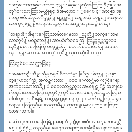
သက္ေသတစ္ေယာက္ႏႈန္း စစ္ေနတဲ့အတြက္ ဒီႏႈန္းအ
တုိင္းသာသြားမယ္ဆိုရင္ ဒီအမႈဟာ ႏွစ္ေပါင္းမ်ားစြာ ၾ
ကာမွ ၿပီးဆံုးႏုိင္မယ္လို႔ ရန္ကုန္ၿမိဳ႕ ထင္ရွားတဲ့ ေရွ႕ေနတစ္ေ
ယာက္ျဖစ္တဲ့ ဦးေရာဘတ္စန္းေအာင္က သံုးသပ္ပါတယ္။
“တရားရံုးခ်ိန္းေတြသာမ်ားေနတာ။ သူတို႔သက္ေသမ
လာလုိ႔ မစစ္ရတာနဲ႔၊ အာမခံကိစၥေတြ၊ လြယ္လင့္တကူလုပ္
လုိ႔ရတာေတြကို မလုပ္တာနဲ႔၊ စတဲ့ကိစၥမ်ိဳးစံုနဲ႔ အမႈက
ၾကန္႔ၾကာေနတယ္” လုိ႔ သူက ဆိုပါတယ္။
လြတ္ၿငိမ္းသက္သာခြင့္
သမၼတဦးသိန္းစိန္က ဇန္နဝါရီလထဲမွာ ခြ်င္းခ်က္နဲ႔ ျပန္လႊ
တ္ေပးလုိက္တဲ့ အက်ဥ္းသား ၂,ဝဝဝ ေက်ာ္ထဲမွာ ႏိုင္ငံေရး
အက်ဥ္းသားတခ်ဳိ႕ ပါဝင္ေသာ္လည္း အမႈရင္ဆုိင္ဆဲ ဆႏၵျပေ
က်ာင္းသားေတြ၊ သူတုိ႔ကုိ အားေပးဝန္းရံသူေတြ မ
ပါပါဘူး။ အစိုးရရဲ႕လက္က်န္သက္တမ္း ရက္ ၂ဝ ေက်ာ္အတြင္းမွာ
လည္း လြတ္ၿငိမ္းသက္သာမိန္႔ ထုတ္ျပန္မယ့္သတင္း ထြက္မ
လာေသးပါ။
ေက်ာင္းသားေတြရဲ႕အမႈကို ရုပ္သိမ္းၿပီး လႊတ္ေပးမယ္ဆို
ရင္ ႏိုင္ငံရဲ႕ တည္ၿငိမ္းေရး၊ တရားဥပေဒစိုးမိုးေရး အခန္း