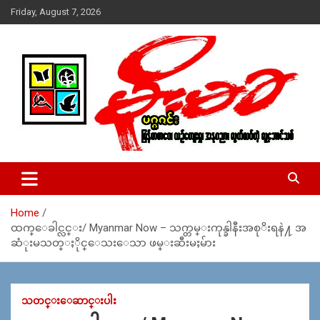
Skip
Friday, August 7, 2026
to
content
USA – editors @ moemaka.net ((510) 854-6501)။ ရန္ကုန္ ဆက္သြ
MoeMaKa Burmese News &
ယ္ေရး – အမွတ္ ၂၅၄၊ ပထပ္၊ လမ္း ၄၀၊ ေက်ာက္တံတား၊ ရန္ကုန္။
Media
(ဖုုံး – ၀၉ ၂၅၂ ၂၄၉ ၀၉၄ ၊ ၀၉ ၄၂၁ ၇၄၃ ၇၅၃ ၊ ၀၉ ၅၀၄ ၁၀ ၅၈) ျ
ဖန္႔ခ်ိေရး – ဆိပ္ကမ္းသာစာေပ – အမွတ္ ၁၃ / ၃၈ လမ္း။ ပလာ
Home
ဇာေစ်းသစ္ ။ ၀၉ ၇၈၆၈၃၇ ၃၀၅ / ၀၉ ၉၆၃၆၉၉၈၃၄
ထက္ေခါင္လင္း/ Myanmar Now – သက္တမ္းကုန္ခါနီးအစုိးရနဲ႔ အ
ဆံုးမသတ္ႏိုင္ေသးေသာ ဖမ္းဆီးမႈမ်ား
သတင္းေဆာင္းပါး