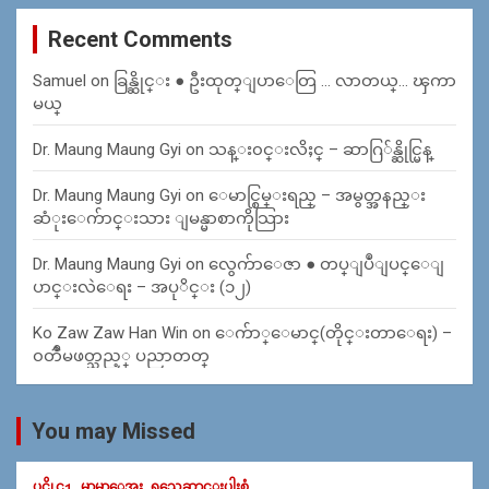
Recent Comments
Samuel
on
ခြန္ဆိုင္း ● ဦးထုတ္ျပာေတြ … လာတယ္… ၾကာ
မယ္
Dr. Maung Maung Gyi
on
သန္း၀င္းလိႈင္ – ဆာဂြ်န္ဆိုင္မြန္
Dr. Maung Maung Gyi
on
ေမာင္စြမ္းရည္ – အမွတ္အနည္း
ဆံုးေက်ာင္းသား ျမန္မာစာကိုသြား
Dr. Maung Maung Gyi
on
လွေက်ာေဇာ ● တပ္ျပဳျပင္ေျ
ပာင္းလဲေရး – အပုိင္း (၁၂)
Ko Zaw Zaw Han Win
on
ေက်ာ္ေမာင္(တိုင္းတာေရး) –
၀တၳဳမဖတ္သည့္ ပညာတတ္
You may Missed
ပင္တိုင္က႑
မာမာေအး
ရသေဆာင္းပါးစုံ