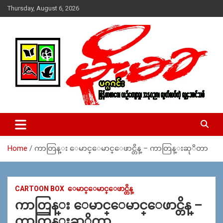
Skip
Thursday, August 6, 2026
to
content
USA – editors @ moemaka.net ((510) 854-6501)။ ရန္ကုန္ ဆက္သြ
MoeMaKa Burmese News &
ယ္ေရး – အမွတ္ ၂၅၄၊ ပထပ္၊ လမ္း ၄၀၊ ေက်ာက္တံတား၊ ရန္ကုန္။
Media
(ဖုုံး – ၀၉ ၂၅၂ ၂၄၉ ၀၉၄ ၊ ၀၉ ၄၂၁ ၇၄၃ ၇၅၃ ၊ ၀၉ ၅၀၄ ၁၀ ၅၈) ျ
ဖန္႔ခ်ိေရး – ဆိပ္ကမ္းသာစာေပ – အမွတ္ ၁၃ / ၃၈ လမ္း။ ပလာ
Home
ကာတြန္း ေမာင္ေမာင္ေဖာင္တိန္ – ကာတြန္းဆုိတာ
ဇာေစ်းသစ္ ။ ၀၉ ၇၈၆၈၃၇ ၃၀၅ / ၀၉ ၉၆၃၆၉၉၈၃၄
CARTOON BOX
ေမာင္ေမာင္ေဖာင္တိန္
ကာတြန္း ေမာင္ေမာင္ေဖာင္တိန္ –
ကာတြန္းဆုိတာ