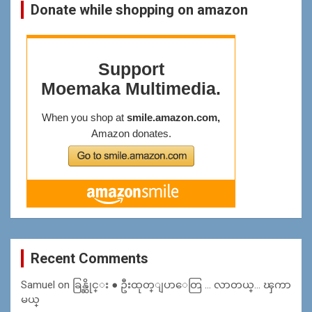
Donate while shopping on amazon
Recent Comments
Samuel
on
ခြန္ဆိုင္း ● ဦးထုတ္ျပာေတြ … လာတယ္… ၾကာ
မယ္