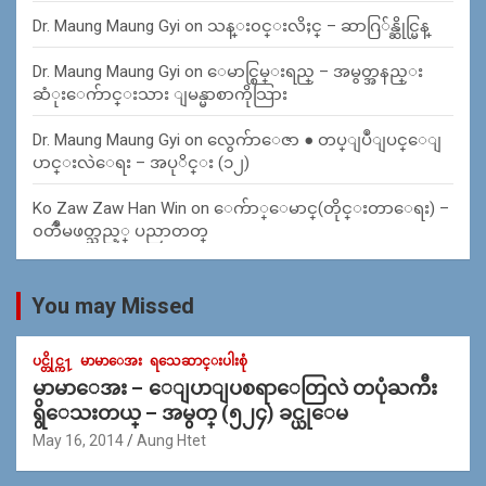
Dr. Maung Maung Gyi
on
သန္း၀င္းလိႈင္ – ဆာဂြ်န္ဆိုင္မြန္
Dr. Maung Maung Gyi
on
ေမာင္စြမ္းရည္ – အမွတ္အနည္း
ဆံုးေက်ာင္းသား ျမန္မာစာကိုသြား
Dr. Maung Maung Gyi
on
လွေက်ာေဇာ ● တပ္ျပဳျပင္ေျ
ပာင္းလဲေရး – အပုိင္း (၁၂)
Ko Zaw Zaw Han Win
on
ေက်ာ္ေမာင္(တိုင္းတာေရး) –
၀တၳဳမဖတ္သည့္ ပညာတတ္
You may Missed
ပင္တိုင္က႑
မာမာေအး
ရသေဆာင္းပါးစုံ
မာမာေအး – ေျပာျပစရာေတြလဲ တပုံႀကီး
ရွိေသးတယ္ – အမွတ္ (၅၂၄) ခင္ယုေမ
May 16, 2014
Aung Htet