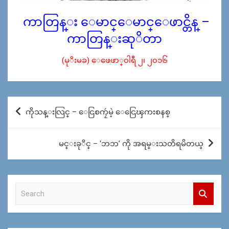
ကာတြန္း ေမာင္ေမာင္ေဖာင္တိန္ –
ကာတြန္းဆုိတာ
(မုိးမခ) ေဖေဖာ္၀ါရီ ၂၊ ၂၀၁၆
Post
ကိုသန္းလြင္ – ေငြစကၠဴမဲ့ ေငြေၾကးစနစ္
navigation
မင္းခုိင္ – ‘ဘဘ’ ကို အရမ္းသတိရမိတယ္
S
e
a
r