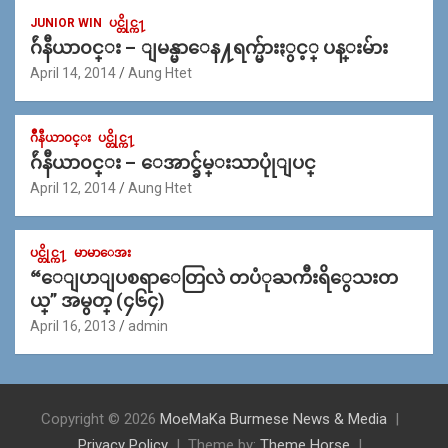
JUNIOR WIN
ပင္တိုင္က႑
ဂ်ဴနီယာ၀င္း – ျမန္မာေန႔ရက္မ်ားႏွင့္ ပန္းမ်ား
April 14, 2014
Aung Htet
ဂ်ဳနီယာ၀င္း
ပင္တိုင္က႑
ဂ်ဴနီယာ၀င္း – ေအာင္ခ်မ္းသာပုုံျပင္
April 12, 2014
Aung Htet
ပင္တိုင္က႑
မာမာေအး
“ေျပာျပစရာေတြလဲ တပံုႀကီးရိွေသးတ
ယ္” အမွတ္ (၄၆၄)
April 16, 2013
admin
Copyright © 2026
MoeMaKa Burmese News & Media
Privacy Policy
Theme by:
Theme Horse