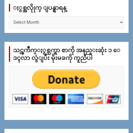
c
ႏွစ္အလိုုက္ ျပန္ရွာရန္
h
ႏွ
စ္
အ
လိုု
က္
သင္ၾကိဳက္ႏွစ္သက္ရာ စာကို အနည္းဆုံး ၁ ေ
ျ
ပ
ဒၚလာ လွဴျပီး မိုးမခကို ကူညီပါ
န္
ရွာ
ရန္