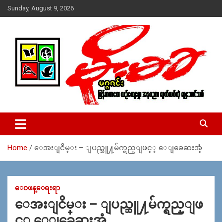
Skip
Sunday, August 9, 2026
to
content
USA – editors @ moemaka.net ((510) 854-6501)။ ရန္ကုန္ ဆက္သြ
MoeMaKa Burmese News &
ယ္ေရး – အမွတ္ ၂၅၄၊ ပထပ္၊ လမ္း ၄၀၊ ေက်ာက္တံတား၊ ရန္ကုန္။
Media
(ဖုုံး – ၀၉ ၂၅၂ ၂၄၉ ၀၉၄ ၊ ၀၉ ၄၂၁ ၇၄၃ ၇၅၃ ၊ ၀၉ ၅၀၄ ၁၀ ၅၈) ျ
ဖန္႔ခ်ိေရး – ဆိပ္ကမ္းသာစာေပ – အမွတ္ ၁၃ / ၃၈ လမ္း။ ပလာ
Home
ေအးျငိမ္း – ျပည္သူ႔မ်က္ရည္ျဖင့္ ေျခေဆးအံ့
ဇာေစ်းသစ္ ။ ၀၉ ၇၈၆၈၃၇ ၃၀၅ / ၀၉ ၉၆၃၆၉၉၈၃၄
ေ၀ဖန္ေရးရာ
ေအးျငိမ္း – ျပည္သူ႔မ်က္ရည္ျဖ
င့္ ေျခေဆးအံ့