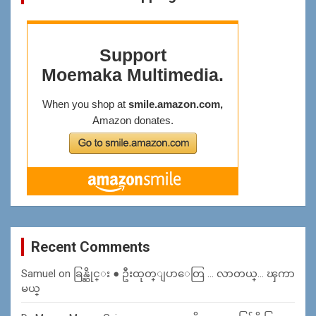
Recent Comments
Samuel
on
ခြန္ဆိုင္း ● ဦးထုတ္ျပာေတြ … လာတယ္… ၾကာ
မယ္