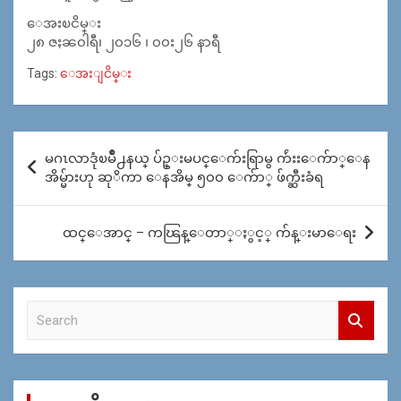
ေအးၿငိမ္း
၂၈ ဇႏၼ၀ါရီ၊ ၂၀၁၆ ၊ ၀၀း၂၆ နာရီ
Tags:
ေအးျငိမ္း
Post
မဂၤလာဒုံၿမိဳ႕နယ္ ပ်ဥ္းမပင္ေက်းရြာမွ က်ဴးးေက်ာ္ေန
navigation
အိမ္မ်ားဟု ဆုိကာ ေနအိမ္ ၅၀၀ ေက်ာ္ ဖ်က္ဆီးခံရ
ထင္ေအာင္ – ကၽြန္ေတာ္ႏွင့္ က်န္းမာေရး
S
e
a
r
c