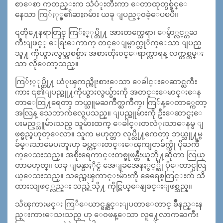
စာေစာ ကတည္းက သံပံုးတီးကာ ေတာထုတ္ပစ္ခ်င္ေ
နေသာ ကြ်ႏု္ပ္၏ဆႏၵမ်ား ယခု ျပည့္၀ခဲ့ေပၿပီ။
၎တို႔ေနရာတြင္ ကြ်ႏ္ုပ္တို႔ အားတက္သေရာ၊ ေမွ်ာ္လင့္တႀ
ကီးျဖင့္ ေရြးေကာက္ တင္ေျမွာက္လုိက္ေသာ ျပည္
သူ႔ ကိုယ္စားလွယ္အစစ္မ်ား အစားထိုး၀င္ေရာက္လာရန္ လက္တစ္ကမ္း
သာ လိုေတာ့သည္။
ကြ်ႏ္ုပ္တို႔ ယံုၾကည္ကိုးစားေသာ ေခါင္းေဆာင္ႀကီး
ကား ၎၏ျပည္သူ႔ကိုယ္စားလွယ္မ်ားကို အတင္းေမာင္းေန
တာေတြ႔ရေတာ့ ဘယ္သူမႀကိဳက္ႀကိဳက္၊ ကြ်န္ေတာ္ကေတာ့
အလြန္ သေဘာက်လွေပသည္။ ျပည္သူမ်ားကို ဦးေဆာင္မႈေ
ပးမည့္သူမ်ားသည္ သူမ်ားထက္ ေခါင္းတလံုးသာေနမွ ျ
ဖစ္မည္မဟုတ္ေလာ။ သူက မဟုတ္တာ လုပ္လို႔ကေတာ့ ဘယ္သူ႔မွ
ခ်မ္းသာမေပးဘူးဟု ခပ္တင္းတင္းေၾကျငာခ်က္ကို ပိုႀကိဳ
က္ေသးသည္။ အစိုးရေကာင္းတစ္ခုဖန္တီးယူဘို႔ဆိုတာ လြယ္
တာမဟုတ္။ ယခု ျမန္မာႏိုင္ငံ အေျခအေနႏွင့္ဆို ပိုေတာင္မလြ
ယ္ေသးသည္။ သည္အေၾကာင္းမ်ားကို ခေရေစ့တြင္းက် သိ
ထားသျဖင့္လည္း သည္ကဲ့သို႔ ကိုင္တြယ္ေနျခင္းျဖစ္သည္။
သိၾကားမင္း ကြ်ဲေယာင္ဖန္ဆင္းျပတာေတာင္ ခ်ဳိနည္းန
ည္းကားေသးသည္ ဟု ေ၀ဖန္ေသာ လူ႔ေလာကႀကီး