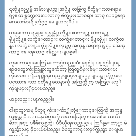
၎တို႔လုပ္သမွ် အမ်ားျပည္သူအဖို႔ တစ္ကြက္မွ စိတ္ခ်မ္းသာစရာမ
ရိွ။ တစ္ကြက္ကေလးေလာက္ စိတ္ခ်မ္းသာစရာ၊ သာဓု ေခၚစရာ
ကေလးမ်ားရိွလွ်င္ပင္ မေျပာလုိပါ။
ယခုေတာ့ ရန္ကုန္၊ ရန္ကုန္မို႔လို႔။ ဖားကန္႔ ဖားကန္႔
မို႔လို႔။ လက္ပံေတာင္း လက္ပံေတာင္း မို႔လို႔။ လက္ပံတ
န္း လက္ပံတန္း မို႔လို႔။ လုပ္သမွ် အကုန္ အရာရာႏွင့္ အေၾ
ကာင္းေၾကာင္းခ်ည္း ျဖစ္၏။
လူေကာင္းေတြ ေထာင္ထဲထည့္ၿပီး ခုနစ္ခါျပန္ ရွစ္ခါျပန္
ရာဇ၀တ္မႈက်ဴးလြန္ထားသူက်ေတာ့ လြတ္ၿငိမ္းခ်မ္းသာေပး
လိုေပး။ ဤသည္ကိုၾကည့္ျခင္းျဖင့္ ျပည္သူတို႔အေ
ပၚထားေသာ ၎တို႔ေစတနာကို အကြက္လိုက္ အကြင္းလုိ
က္ျမင္ႏိုင္ေပသည္။
ယခုလည္း ၾကည့္ပါ။
ငါရာထူးကမျပဳတ္ခင္ က်ဴးေက်ာ္ဆိုတဲ့ေကာင္ေတြကို အကုန္ဖ
ယ္ပစ္မယ္ဆုိကာ ေနအိမ္မ်ားကို အသားလြတ္ excavator ႀကီး
မ်ားျဖင့္ ၿဖိဳဖ်က္ပစ္သတဲ့။ ဗီဒီယိုၾကည့္ရင္း ကြ်န္ေတာ့္မွာ မ်
က္ရည္မ်ားပင္ ၀ိုင္းမိပါသည္။ စိတ္မေကာင္းလုိက္သည္မွာ ေျပာ
စရာမရိွ။