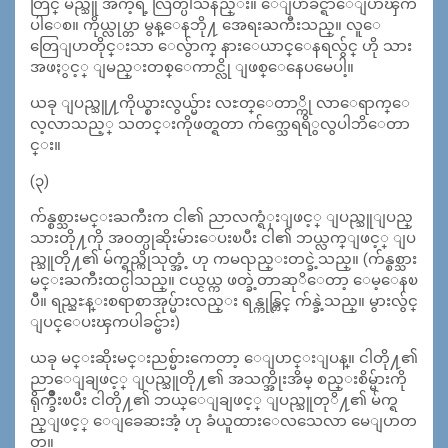
တြင္ မည္သူ အကဲ့ရဲ့ လြတ္ပါသနည္း။ ေျပာခ်င္ရာေျပာၾက
ပါေစ။ ကိုယ္လုပ္တာ မွန္ေနဘို႔ အေရးႀကီးသည္။ လူေ
တြေျပာတိုင္းသာ ေလွ်ာက္ နားေယာင္ေနရလွ်င္ ဟို သား
အဖႏွင့္ ျမည္းတစ္ေကာင္လို ျဖစ္ေနေပမေပါ့။
ယခု ျပည္သူ႔ကိုယ္စားလွယ္မ်ား လႊတ္ေတာ္ကို လာေရာက္ေ
လ့လာသည့္ သတင္းကိုဖတ္ရတာ က်က္သေရရိွလွပါဘိေတာ
င္း။
(၃)
က်န္စစ္သားမင္းႀကီးက ငါ၏ ညာလက္ရံုးျဖင့္ ျပည္သူျပည္
သားတို႔ကို အ၀တ္ပုဆိုးမ်ားေပးၿပီး ငါ၏ ဘယ္လက္ျဖင့္ ျပ
ည္သူတို႔၏ မ်က္ရည္ကိုသုတ္အံ့ ဟု ကမၺည္းတင္ခဲ့သည္။ (က်န္စစ္သား
မင္းႀကီးထင္ပါသည္။ ငယ္ငယ္က ဖတ္ခဲ့တာဆုိေတာ့ ေမ့ေနၿ
ပီ။ ရည္ညႊန္းစရာစာအုပ္မ်ားလည္း ရန္ကုန္တြင္ က်န္ခဲ့သည္။ မွားလွ်င္
ျပင္ေပးၾကပါခင္ဗ်ား)
ယခု မင္းဆိုးမင္းညစ္မ်ားကေတာ့ ေျပာင္းျပန္။ ငါတို႔၏
ညာေျချဖင့္ ျပည္သူတို႔၏ အသက္အိုးအိမ္ စည္းစိမ္မ်ားကို
ရိုက္ခ်ဳိးၿပီး ငါတို႔၏ ဘယ္ေျချဖင့္ ျပည္သူတုိ႔၏ မ်က္ရ
ည္ျဖင့္ ေျခေဆးအံ့ ဟု ခံယူထားေလသေလာ မေျပာတ
တ္။