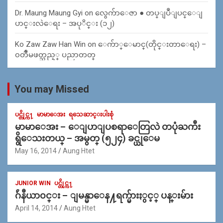
Dr. Maung Maung Gyi
on
လွေက်ာေဇာ ● တပ္ျပဳျပင္ေျ
ပာင္းလဲေရး – အပုိင္း (၁၂)
Ko Zaw Zaw Han Win
on
ေက်ာ္ေမာင္(တိုင္းတာေရး) –
၀တၳဳမဖတ္သည့္ ပညာတတ္
You may Missed
ပင္တိုင္က႑
မာမာေအး
ရသေဆာင္းပါးစုံ
မာမာေအး – ေျပာျပစရာေတြလဲ တပုံႀကီး
ရွိေသးတယ္ – အမွတ္ (၅၂၄) ခင္ယုေမ
May 16, 2014
Aung Htet
JUNIOR WIN
ပင္တိုင္က႑
ဂ်ဴနီယာ၀င္း – ျမန္မာေန႔ရက္မ်ားႏွင့္ ပန္းမ်ား
April 14, 2014
Aung Htet