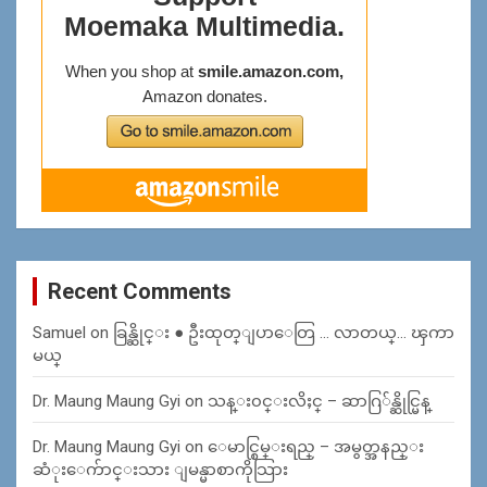
Recent Comments
Samuel
on
ခြန္ဆိုင္း ● ဦးထုတ္ျပာေတြ … လာတယ္… ၾကာ
မယ္
Dr. Maung Maung Gyi
on
သန္း၀င္းလိႈင္ – ဆာဂြ်န္ဆိုင္မြန္
Dr. Maung Maung Gyi
on
ေမာင္စြမ္းရည္ – အမွတ္အနည္း
ဆံုးေက်ာင္းသား ျမန္မာစာကိုသြား