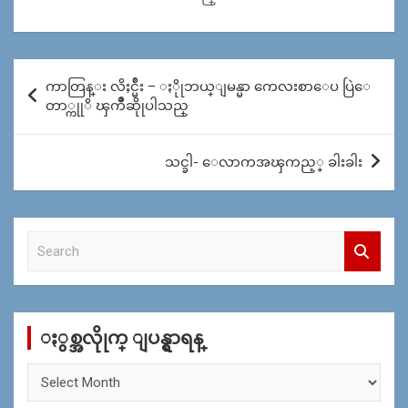
Post
ကာတြန္း လိႈင္မ်ဴိး – ႏိုုဘယ္ျမန္မာ ကေလးစာေပ ပြဲေ
navigation
တာ္ကုုိ ၾကိဳဆိုုပါသည္
သင္ခါ- ေလာကအၾကည့္ ခါးခါး
S
e
a
r
c
ႏွစ္အလိုုက္ ျပန္ရွာရန္
h
ႏွ
စ္