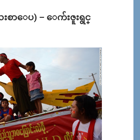
စာေပ) – ေက်းဇူးရွင္