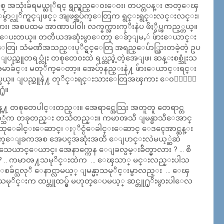
္ အသုံးခ်ရမယ္ဆုိရင္ ရွည္ရွည္ေ၀းေ၀း၊ တပင္တပန္း ဇာတ္ေၾ
ေမွ်ာ္လုိက္ရင္ျဖင့္ အျဖစ္အပ်က္ေတြက ရွင္းရွင္းလင္းလင္း၊
 အစပထမ အာဏာပါ၀ါ၊ လက္နက္အားကုိးနဲပ ဖိႏွိပ္ၾကည့္တယ္။
ာ့ေပးတယ္။ တတိယအဆုံးမွာေတာ့ ေခ်ာ့ျမႇဴ ဖ်ားေယာင္း
ံေတြ၊ သံမဏိအသည္းပုိင္ရွင္ေတြ အရည္ေပ်ာ္သြားတခဲ့တဲ့ ဥပ
္သူတရပ္လုံး တစုတေ၀းထဲ ရပ္တည္ခဲ့တဲ့အေျဖ၊ ဆန္းစစ္သုံးသ
 အမာခ်င္း မတုိက္ေတာ့။ အေပ်ာ့နည္းနဲ႔ ဖ်ားေယာင္းရင္း
ာင္လုပ္မယ္။ ျပည္သူနဲ႔ တုိင္းရင္းသားေတြအၾကား ေ၀၀ါးေစ
ုံ။
န္႔ တစုတေပါင္းတည္း။ အေရာင္အေသြး အတူတူ တေရာင္တ
ၾကာ္သံက တခုတည္း တသံတည္း။ ကမာၻသိ ျမန္မာသိေအာင္
ေခါင္းေဆာင္၊ ႏုိင္ငံေခါင္းေဆာင္ ေဒၚေအာင္ဆန္း
အာက္ေျခကအစ အေပၚအဆုံးအထိ ေျပာင္းလဲမယ့္ဆဲဆဲ
းသေယာင္ေယာင္၊ အေနာက္ကေန ေျခလွမ္းခ်ိတ္မွာလား ? … စိ
လား …? .. ကမာၻ႔သမုိင္းထဲက … ေၾသာ္ မင္းလည္းပါသ
ိေစခ်င္သလုိ ေနာင္လာမယ့္ ျမန္မာ့သမုိင္းမွာလည္း … ေၾ
။ သမုိင္းက ထပ္တူထပ္မွ် မဟုတ္ေပမယ့္ ဆင္တူ႐ုိးမွားပါေလ