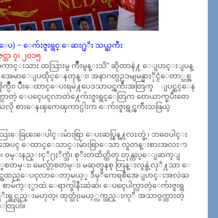
) – ေက်းဇူးရွင္ ေဆး႐ုိး သယ္ႀကီး
ဇင္ဘာ ၇၊ ၂၀၁၅
ေကာင္းသား ထသြားမွ က်ဳိးမွန္းသိ” ဆိုတာနဲ႔ ေျပာင္းျပန္
 အေမာေျပထိုင္ေနတုန္း၊ အနာဂတ္ပဥၥမျမန္မာႏိုင္ငံေတာ္သစ္အ
စိုက္ပ်ဳိး၊ ပ်ဳိးေထာင္ေပးရမဲ႔ပေဒသာပင္ၾကီးအတြက္ ျပင္ဆင္ေန
လာတဲ့ ေပၚေပၚလာတဲ႔ေက်းဇူးရွင္ေတြက တေယာက္ၿပီးတေ
 ဆိုသလို စားေနၾကေၾကာင္ပါးက ေက်းဇူးရွင္ၾကီးသဖြယ္
းေခြၽးေပါင္းမ်ားစြာ ေပးဆပ္စြန္႔လႊတ္ခဲ့၊ ဘ၀ေပါင္း
ေၾကာင္းတရားအေပၚ ေထာင္ေသာင္းမ်ားစြာေသာ လူတန္းစားအလႊာ
းနည္းငုိ႐ႈိက္သံ၊ စုိးတထိတ္ထိတ္ တုန္လႈပ္ေျခာက္ျ
္း၊ မေလွ်ာ့စတမ္း၊ မဆုတ္မနစ္ တြန္းလွန္ခဲ့လုိ႔သာ ေ
ာင္အထည္ေပၚလာေတာ့မယ့္ ဒီမုိကေရစီအေျပာင္းအလဲႀ
မ်က္ႏွာထဲ ေရာက္ခါနီးဆဲဆဲ၊ ေပၚေပါက္လာတဲ့ေက်းဇူးရွ
းရွင္လည္းမဟုတ္၊ ထုတ္သုံးမယ့္လက္သည္းကုိ အသာ၀ွက္ထားတဲ့
ေတြပါ။