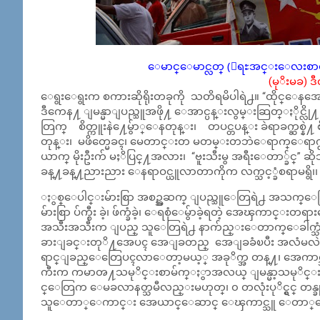
ေမာင္ေမာင္လတ္ (ေရႊအင္းေလးစာေပ
(မုိးမခ) ဒီ
ေရွးေရွးက စကားဆိုရိုးတခုကို သတိရမိပါရဲ႕။ “ထိုင္ေနအ
ဒီကေန႔ ျမန္မာျပည္သူအဖို႔ ေအာင္ပန္းလွမ္းဆြတ္ႏိုင္လို႔
တြက္ စိတ္ကူးနဲ႔ေမွ်ာ္ေနတုန္း၊ တပင္တပန္း ခဲရာခက္ဆစ္နဲ႔ 
တုန္း၊ မဖိတ္မေခၚ၊ မေတာင္းတ မတမ္းတဘဲေရာက္ေရာက္
ယာက္ မိုးဦးက် မႈိပြင္႔အလား၊ “ဗူးသီးမွ အရီးေတာ္ခ်င္”
ခန္႔ခန္႔ညားညား ေနရာဝင္ယူလာတာကိုက လက္သင့္ခံစရာမရွိ၊၊
ႏွစ္ေပါင္းမ်ားစြာ အစဥ္အဆက္ ျပည္သူေတြရဲ႕ အသက္ေသြ
မ်ားစြာ ပ်က္စီး ခဲ့၊ ဖ်က္ခံခဲ့၊ ေရစုံေမွ်ာခဲ့ရတဲ့ အ
အသီးအသီးက ျပည္ သူေတြရဲ႕ နာက်ည္းေတာက္ေခါက္သံ၊ ၀မ္
ခားျခင္းတုိ႔အေပၚ အေျခတည္ အေျခခံၿပီး အလံမလဲွစတမ
ရာင္ျခည္ေတြေပၚလာေတာ့မယ့္ အခုိက္အ တန္႔၊ အေက
ကီးက ကမာၻ႔သမုိင္းစာမ်က္ႏွာအလယ္ ျမန္မာ့သမုိင္း စာ
င္ေတြက ေမခလာနတ္သမီလည္းမဟုတ္၊ ၀ တလုံးပုိင္ရွင္ တန္ခုိ
သူေတာ္ေကာင္း အေယာင္ေဆာင္ ေၾကာင္သူ ေတာ္