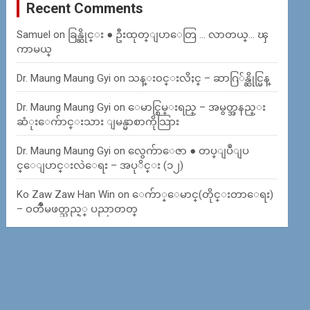
Recent Comments
Samuel
on
ခြန္ဆိုင္း ● ဦးထုတ္ျပာေတြ … လာတယ္… ၾ
ကာမယ္
Dr. Maung Maung Gyi
on
သန္း၀င္းလိႈင္ – ဆာဂြ်န္ဆိုင္မြန္
Dr. Maung Maung Gyi
on
ေမာင္စြမ္းရည္ – အမွတ္အနည္း
ဆံုးေက်ာင္းသား ျမန္မာစာကိုသြား
Dr. Maung Maung Gyi
on
လွေက်ာေဇာ ● တပ္ျပဳျပ
င္ေျပာင္းလဲေရး – အပုိင္း (၁၂)
Ko Zaw Zaw Han Win
on
ေက်ာ္ေမာင္(တိုင္းတာေရး)
– ၀တၳဳမဖတ္သည့္ ပညာတတ္