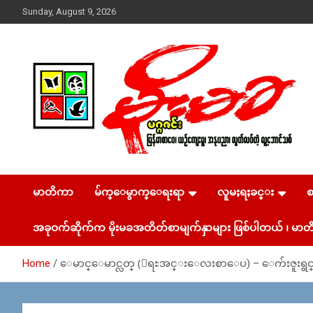
Skip
Sunday, August 9, 2026
to
content
USA – editors @ moemaka.net ((510) 854-6501)။ ရန္ကုန္ ဆက္သြ
MoeMaKa Burmese
ယ္ေရး – အမွတ္ ၂၅၄၊ ပထပ္၊ လမ္း ၄၀၊ ေက်ာက္တံတား၊ ရန္ကုန္။
(ဖုုံး – ၀၉ ၂၅၂ ၂၄၉ ၀၉၄ ၊ ၀၉ ၄၂၁ ၇၄၃ ၇၅၃ ၊ ၀၉ ၅၀၄ ၁၀ ၅၈)
မာတိကာ
မ်က္ေမွာက္ေရးရာ
လူမႈရႈခင္း
News & Media
ျဖန္႔ခ်ိေရး – ဆိပ္ကမ္းသာစာေပ – အမွတ္ ၁၃ / ၃၈ လမ္း။ ပ
လာဇာေစ်းသစ္ ။ ၀၉ ၇၈၆၈၃၇ ၃၀၅ / ၀၉ ၉၆၃၆၉၉၈၃၄
အခုဝက်ဆိုက်က မိုးမခအတိတ်စာမျက်နှာများ ဖြစ်ပါတယ် ၊ မာတိ
Home
ေမာင္ေမာင္လတ္ (ေရႊအင္းေလးစာေပ) – ေက်းဇူးရွင္