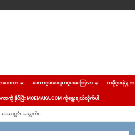
စာပေဒသာ
ေသာင္းေျပာင္းေထြလာ
သမိုင္းနဲ႔ အ
ကာကို နှိပ်ပြီး MOEMAKA.COM ကိုရွေးချယ်လိုက်ပါ
 ေဆး႐ုိး သယ္ႀကီး