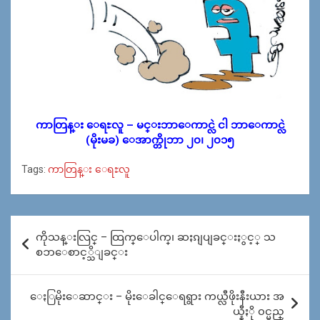
ကာတြန္း ေရႊလူ – မင္းဘာေကာင္လဲ ငါ ဘာေကာင္လဲ
(မိုးမခ) ေအာက္တိုဘာ ၂၀၊ ၂၀၁၅
Tags:
ကာတြန္း ေရႊလူ
Post
ကိုသန္းလြင္ – ထြက္ေပါက္၊ ဆႏၵျပျခင္းႏွင့္ သ
navigation
စၥာေစာင့္သိျခင္း
ေႏြမိုးေဆာင္း – မိုးေခါင္ေရရွား ကယ္လီဖိုးနီးယား အ
ယ္နီႏို ၀င္မည္