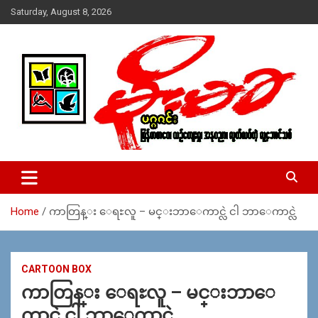
Skip
Saturday, August 8, 2026
to
content
USA – editors @ moemaka.net ((510) 854-6501)။ ရန္ကုန္ ဆက္သြ
MoeMaKa Burmese News &
ယ္ေရး – အမွတ္ ၂၅၄၊ ပထပ္၊ လမ္း ၄၀၊ ေက်ာက္တံတား၊ ရန္ကုန္။
Media
(ဖုုံး – ၀၉ ၂၅၂ ၂၄၉ ၀၉၄ ၊ ၀၉ ၄၂၁ ၇၄၃ ၇၅၃ ၊ ၀၉ ၅၀၄ ၁၀ ၅၈) ျ
ဖန္႔ခ်ိေရး – ဆိပ္ကမ္းသာစာေပ – အမွတ္ ၁၃ / ၃၈ လမ္း။ ပလာ
Home
ကာတြန္း ေရႊလူ – မင္းဘာေကာင္လဲ ငါ ဘာေကာင္လဲ
ဇာေစ်းသစ္ ။ ၀၉ ၇၈၆၈၃၇ ၃၀၅ / ၀၉ ၉၆၃၆၉၉၈၃၄
CARTOON BOX
ကာတြန္း ေရႊလူ – မင္းဘာေ
ကာင္လဲ ငါ ဘာေကာင္လဲ