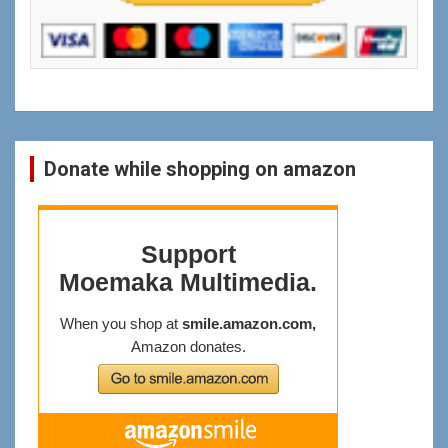
Donate while shopping on amazon