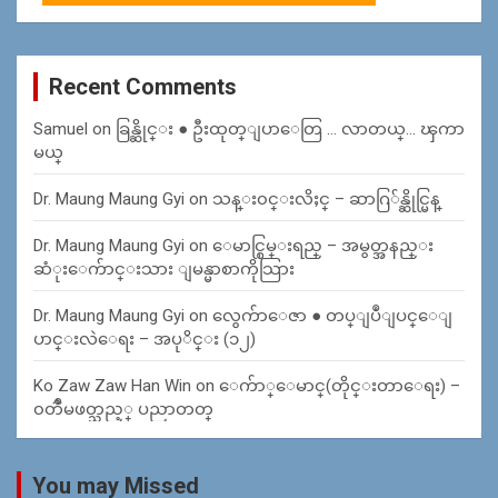
Recent Comments
Samuel
on
ခြန္ဆိုင္း ● ဦးထုတ္ျပာေတြ … လာတယ္… ၾကာ
မယ္
Dr. Maung Maung Gyi
on
သန္း၀င္းလိႈင္ – ဆာဂြ်န္ဆိုင္မြန္
Dr. Maung Maung Gyi
on
ေမာင္စြမ္းရည္ – အမွတ္အနည္း
ဆံုးေက်ာင္းသား ျမန္မာစာကိုသြား
Dr. Maung Maung Gyi
on
လွေက်ာေဇာ ● တပ္ျပဳျပင္ေျ
ပာင္းလဲေရး – အပုိင္း (၁၂)
Ko Zaw Zaw Han Win
on
ေက်ာ္ေမာင္(တိုင္းတာေရး) –
၀တၳဳမဖတ္သည့္ ပညာတတ္
You may Missed