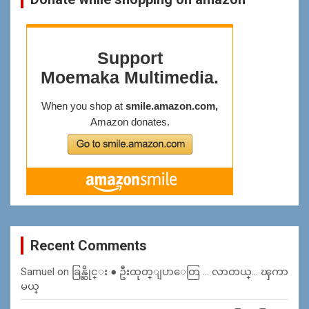
Recent Comments
Samuel
on
ခြန္ဆိုင္း ● ဦးထုတ္ျပာေတြ … လာတယ္… ၾကာ
မယ္