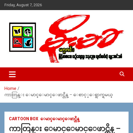
Skip
Friday, August 7, 2026
to
content
USA – editors @ moemaka.net ((510) 854-6501)။ ရန္ကုန္ ဆက္သြ
MoeMaKa Burmese News &
ယ္ေရး – အမွတ္ ၂၅၄၊ ပထပ္၊ လမ္း ၄၀၊ ေက်ာက္တံတား၊ ရန္ကုန္။
Media
(ဖုုံး – ၀၉ ၂၅၂ ၂၄၉ ၀၉၄ ၊ ၀၉ ၄၂၁ ၇၄၃ ၇၅၃ ၊ ၀၉ ၅၀၄ ၁၀ ၅၈) ျ
ဖန္႔ခ်ိေရး – ဆိပ္ကမ္းသာစာေပ – အမွတ္ ၁၃ / ၃၈ လမ္း။ ပလာ
Home
ဇာေစ်းသစ္ ။ ၀၉ ၇၈၆၈၃၇ ၃၀၅ / ၀၉ ၉၆၃၆၉၉၈၃၄
ကာတြန္း ေမာင္ေမာင္ေဖာင္တိန္ – ေစာင့္ေရွာက္ရမယ္
CARTOON BOX
ေမာင္ေမာင္ေဖာင္တိန္
ကာတြန္း ေမာင္ေမာင္ေဖာင္တိန္ –