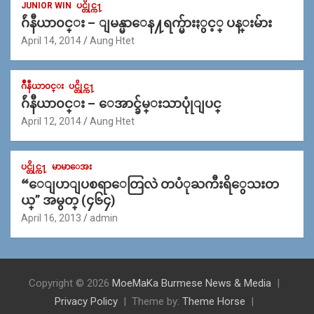
JUNIOR WIN
ပင္တိုင္က႑
ဂ်ဴနီယာ၀င္း – ျမန္မာေန႔ရက္မ်ားႏွင့္ ပန္းမ်ား
April 14, 2014
Aung Htet
ဂ်ဳနီယာ၀င္း
ပင္တိုင္က႑
ဂ်ဴနီယာ၀င္း – ေအာင္ခ်မ္းသာပုုံျပင္
April 12, 2014
Aung Htet
ပင္တိုင္က႑
မာမာေအး
“ေျပာျပစရာေတြလဲ တပံုႀကီးရိွေသးတ
ယ္” အမွတ္ (၄၆၄)
April 16, 2013
admin
Copyright © 2026
MoeMaKa Burmese News & Media
Privacy Policy
Theme by:
Theme Horse