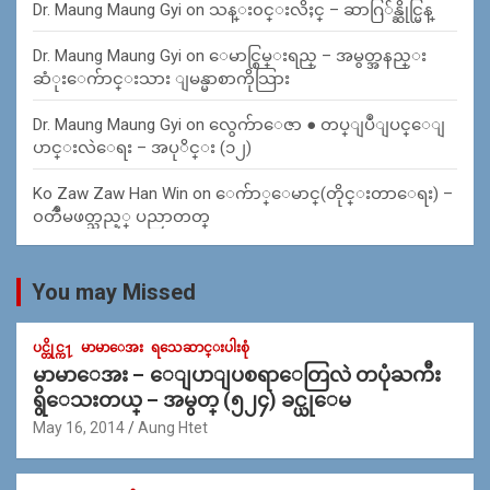
Dr. Maung Maung Gyi
on
သန္း၀င္းလိႈင္ – ဆာဂြ်န္ဆိုင္မြန္
Dr. Maung Maung Gyi
on
ေမာင္စြမ္းရည္ – အမွတ္အနည္း
ဆံုးေက်ာင္းသား ျမန္မာစာကိုသြား
Dr. Maung Maung Gyi
on
လွေက်ာေဇာ ● တပ္ျပဳျပင္ေျ
ပာင္းလဲေရး – အပုိင္း (၁၂)
Ko Zaw Zaw Han Win
on
ေက်ာ္ေမာင္(တိုင္းတာေရး) –
၀တၳဳမဖတ္သည့္ ပညာတတ္
You may Missed
ပင္တိုင္က႑
မာမာေအး
ရသေဆာင္းပါးစုံ
မာမာေအး – ေျပာျပစရာေတြလဲ တပုံႀကီး
ရွိေသးတယ္ – အမွတ္ (၅၂၄) ခင္ယုေမ
May 16, 2014
Aung Htet