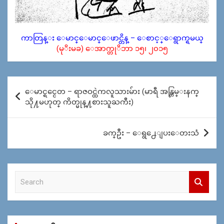
ကာတြန္း ေမာင္ေမာင္ေဖာင္တိန္ – ေစာင့္ေရွာက္ရမယ္
(မုိးမခ) ေအာက္တုိဘာ ၁၅၊ ၂၀၁၅
Post
ေမာင္ရင္ငေတ – ရာဇဝင္ထဲကလူသားမ်ား (မာရီ အန္တြမ္းနက္
navigation
သို႔မဟုတ္ ကိတ္မုန္႔စားသူႀကီး)
ခက္ဦး – ေရွ႕ေျပးေတးသံ
S
e
a
r
c