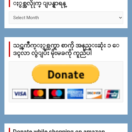
ႏွစ္အလိုုက္ ျပန္ရွာရန္
h
ႏွ
စ္
အ
လိုု
က္
သင္ၾကိဳက္ႏွစ္သက္ရာ စာကို အနည္းဆုံး ၁ ေ
ျ
ပ
ဒၚလာ လွဴျပီး မိုးမခကို ကူညီပါ
န္
ရွာ
ရန္
Donate while shopping on amazon