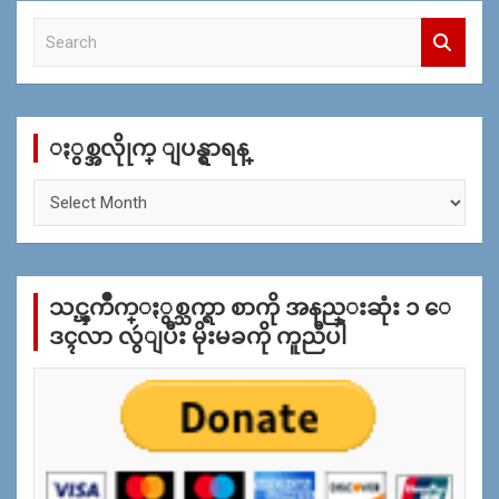
S
e
a
r
c
ႏွစ္အလိုုက္ ျပန္ရွာရန္
h
ႏွ
စ္
အ
လိုု
က္
သင္ၾကိဳက္ႏွစ္သက္ရာ စာကို အနည္းဆုံး ၁ ေ
ျ
ပ
ဒၚလာ လွဴျပီး မိုးမခကို ကူညီပါ
န္
ရွာ
ရန္