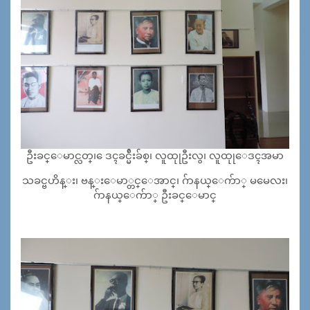
ဦးခင္ေမာင္လတ္၊ ေဒၚခင္မ်ဴိးခ်စ္၊ လူထုုဦးလွ၊ လူထုုေဒၚအမာ
သခင္ဗဟိန္း၊ ဗန္းေမာ္တင္ေအာင္၊ ဂ်ာနယ္ေက်ာ္ မမေလး၊
ဂ်ာနယ္ေက်ာ္ ဦးခင္ေမာင္