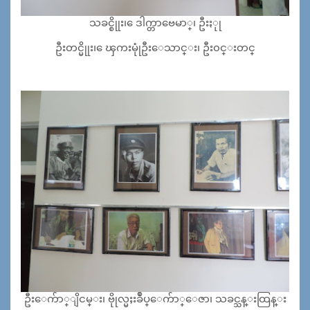
သခင္စိုုး၊ ေဒါက္တာဗေမာ္၊ ဦးႏုု
ဦးတင္မိုုး၊ ေၾကးမုုံဦးေသာင္း၊ ဦး၀င္းတင္
ဦးေက်ာ္ျိငမ္း၊ ဗိုုလ္မႈးခ်ဳပ္ေက်ာ္ေဇာ၊ သခင္သန္းထြန္း