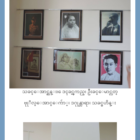
သခင္ေအာင္ဆန္း၊ ေဒၚခင္ၾကည္၊ ဦးခင္ေမာင္လတ္
ဗုုိလ္ေအာင္ေက်ာ္၊ ဒဂုုန္တာရာ၊ သခင္ဗဟိန္း