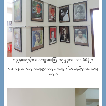
ဒဂုုန္ေရႊမွ်ား၊ ေသာ္တာေဆြ၊ ဒဂုုန္ခင္ခင္ေလး၊ မီမီခိုုင္
ရန္ကုုန္ဗေဆြ၊ လင္းယုုန္ေမာင္ေမာင္၊ က်ားဘညိမ္း၊ ေစာမုုံ
ညင္း