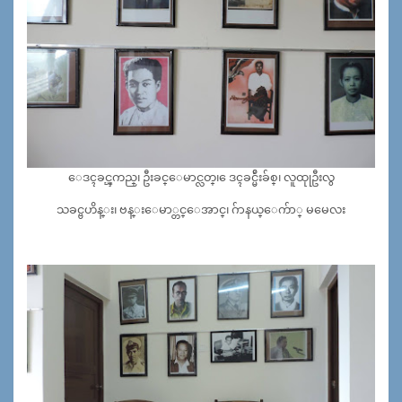
ေဒၚခင္ၾကည္၊ ဦးခင္ေမာင္လတ္၊ ေဒၚခင္မ်ဴိးခ်စ္၊ လူထုုဦးလွ
သခင္ဗဟိန္း၊ ဗန္းေမာ္တင္ေအာင္၊ ဂ်ာနယ္ေက်ာ္ မမေလး