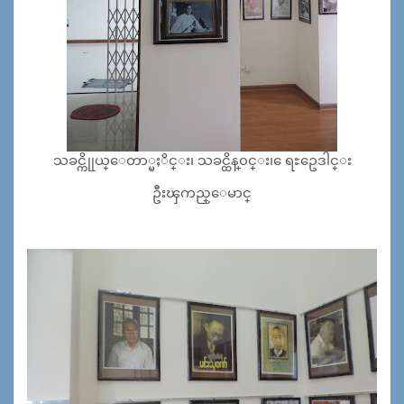
သခင္ကိုုယ္ေတာ္မႈိင္း၊ သခင္ထိန္၀င္း၊ ေရႊဥေဒါင္း
ဦးၾကည္ေမာင္