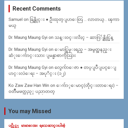
Recent Comments
Samuel
on
ခြန္ဆိုင္း ● ဦးထုတ္ျပာေတြ … လာတယ္… ၾကာ
မယ္
Dr. Maung Maung Gyi
on
သန္း၀င္းလိႈင္ – ဆာဂြ်န္ဆိုင္မြန္
Dr. Maung Maung Gyi
on
ေမာင္စြမ္းရည္ – အမွတ္အနည္း
ဆံုးေက်ာင္းသား ျမန္မာစာကိုသြား
Dr. Maung Maung Gyi
on
လွေက်ာေဇာ ● တပ္ျပဳျပင္ေျ
ပာင္းလဲေရး – အပုိင္း (၁၂)
Ko Zaw Zaw Han Win
on
ေက်ာ္ေမာင္(တိုင္းတာေရး) –
၀တၳဳမဖတ္သည့္ ပညာတတ္
You may Missed
ပင္တိုင္က႑
မာမာေအး
ရသေဆာင္းပါးစုံ