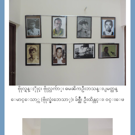
ဗိုုလ္ရန္ႏိုုင္၊ ဗိုုလ္လက်ာ္၊ ဓမၼိကဦးဘသန္း၊ ျမတ္ထန္
ေမာင္ေသာ္က (ဗိုုလ္မွဴးဘေသာ္)၊ ခ်စ္ညိဳ၊ ဦးထိန္လင္း၊ ၀င္းေဖ