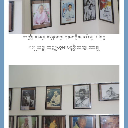
တက္တိုုး၊ မင္းသုု၀ဏ္၊ ရႈမ၀ဦးေက်ာ္၊ ပါရဂူ
ႏုုယဥ္၊ တင့္တယ္၊ ေပၚဦးသက္၊ သာဓုု