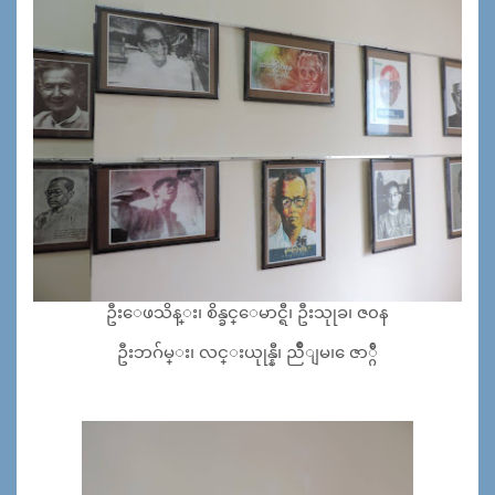
ဦးေဖသိန္း၊ စိန္ခင္ေမာင္ရီ၊ ဦးသုုခ၊ ဇ၀န
ဦးဘဂ်မ္း၊ လင္းယုုန္နီ၊ ညိဳျမ၊ ေဇာ္ဂ်ီ