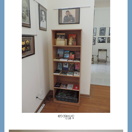
စာအုုပ္စင္