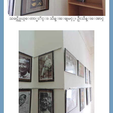
သခင္ကိုုယ္ေတာ္မႈိင္း၊ သိန္းေဖျမင့္၊ ဦးသိန္းေအာင္