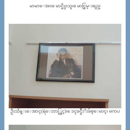
မာမာေအး၊ ေမာင္မိုုးသူ၊ ေမာင္စြမ္းရည္
ဦးသိန္းေအာင္(ရဲေဘာ္လြင္)၊ ေဒၚခင္မ်ဳးိးခ်စ္ေမာင္၊ ဗကပ