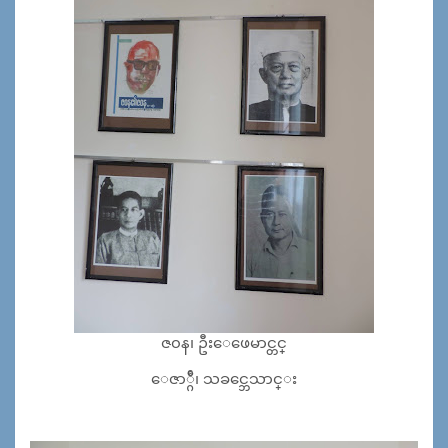
ဇ၀န၊ ဦးေဖေမာင္တင္
ေဇာ္ဂ်ီ၊ သခင္ဘေသာင္း