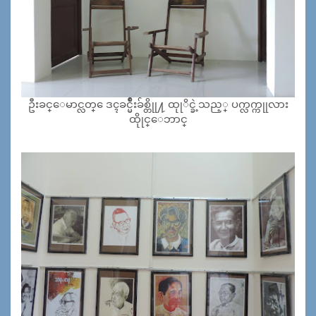
ဦးခင္ေမာင္လတ္ ေဒၚခင္မ်ဳိးခ်စ္တိုု႔ ထုုိင္ခဲ့သည့္ ပက္လက္ကုုလား
ထိုုင္ေဘာင္