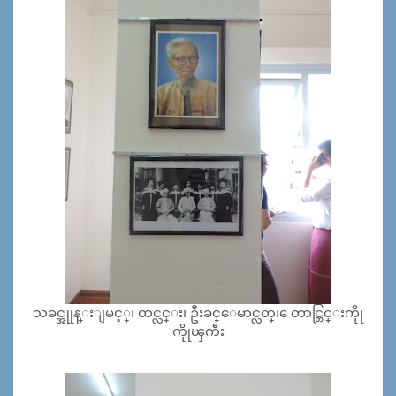
သခင္အုုန္းျမင့္၊ ထင္လင္း၊ ဦးခင္ေမာင္လတ္၊ ေတာင္တြင္းကိုု
ကိုုၾကီး