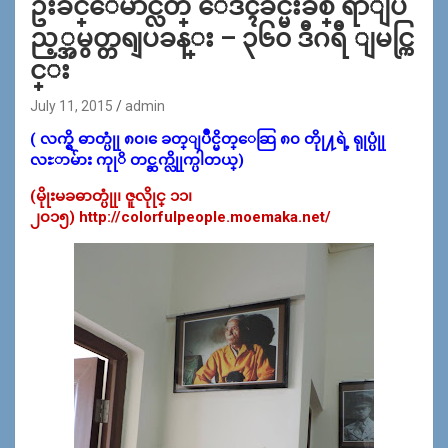
ဦးခင္ေမာင္လတ္ ေဒၚခင္မ်ဴိးခ်စ္ ရာျပ
ည့္အမွတ္တရျပခန္း – ၃၆၀ ဒီဂရီ ျမင္ကြ
င္း
July 11, 2015
admin
( လက္ရွိ ဓာတ္ပုုံ ၈၀၊ ေခတ္ျပိဳင္မိတ္ေဆြ ၈၀ တိုု႔ရဲ့ ရုုပ္ပုုံ
လႊာမ်ား ကုုိ တင္ဆက္လိုုက္ပါတယ္)
(မိုုးမခဓာတ္ပုုံ၊ ဇူလိုုင္ ၁၁၊
၂၀၁၅) http://colorfulpeople.moemaka.net/