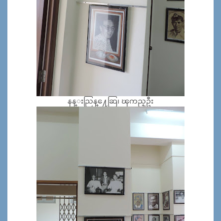
နန္းညြန္႔ေဆြ၊ ၾကည္ဦး