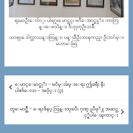
ရႈမ၀ဦးေက်ာ္၊ ပါရဂူ၊ ေမာင္ထင္၊ ဗဂ်ီေအာင္စုုိး၊ ကာတြ
န္းေဖသိန္း၊ ဒီးဒုုတ္ဦးဘခ်ဳိ
သာဓုု၊ ေဒါက္တာသန္းထြန္း၊ ပန္းခ်ီဦးဘၾကည္၊ ဦးဘဂ်မ္း၊
မဟာေဆြ
Post
ေမာင္ေမာင္စုိး – ၿငိမ္းခ်မ္းေရး ဤခရီး နီး
navigation
ပါ၏ေလာ – အပိုင္း (၃)
တူေမာင္ညိဳ – ေရႊဖိနပ္ သြန္းထုၿပီး ဂုဏ္ျပဳဖုိ႔ အဆင္သ
င့္ရွိပါေၾကာင္း