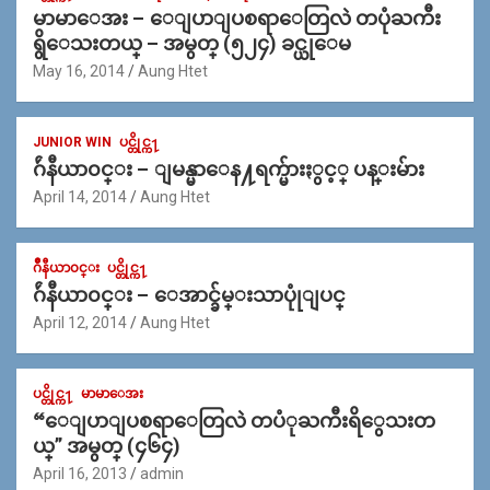
မာမာေအး – ေျပာျပစရာေတြလဲ တပုံႀကီး
ရွိေသးတယ္ – အမွတ္ (၅၂၄) ခင္ယုေမ
May 16, 2014
Aung Htet
JUNIOR WIN
ပင္တိုင္က႑
ဂ်ဴနီယာ၀င္း – ျမန္မာေန႔ရက္မ်ားႏွင့္ ပန္းမ်ား
April 14, 2014
Aung Htet
ဂ်ဳနီယာ၀င္း
ပင္တိုင္က႑
ဂ်ဴနီယာ၀င္း – ေအာင္ခ်မ္းသာပုုံျပင္
April 12, 2014
Aung Htet
ပင္တိုင္က႑
မာမာေအး
“ေျပာျပစရာေတြလဲ တပံုႀကီးရိွေသးတ
ယ္” အမွတ္ (၄၆၄)
April 16, 2013
admin