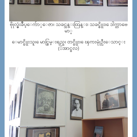
ဗိုုလ္မွဴးခ်ဳပ္ေက်ာ္ေဇာ၊ သခင္သန္းထြန္း၊ သခင္စိုုး၊ ေဒါက္တာဗေ
မာ္
ေမာင္မိုုးသူ၊ ေမာင္စြမ္းရည္၊ တင္မိုုး၊ ေၾကးမုုံဦးေသာင္း
(ေအာင္ဗလ)