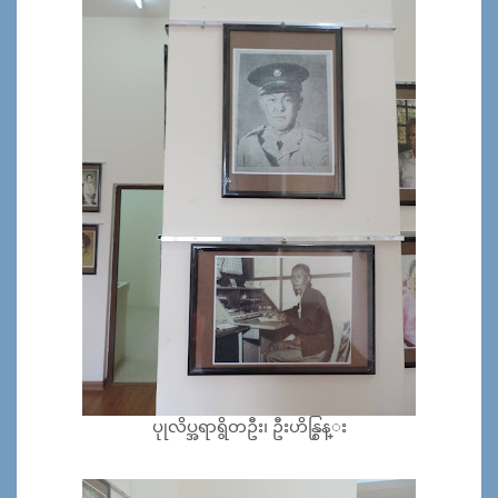
ပုုလိပ္အရာရွိတဦး၊ ဦးဟိန္စြန္း