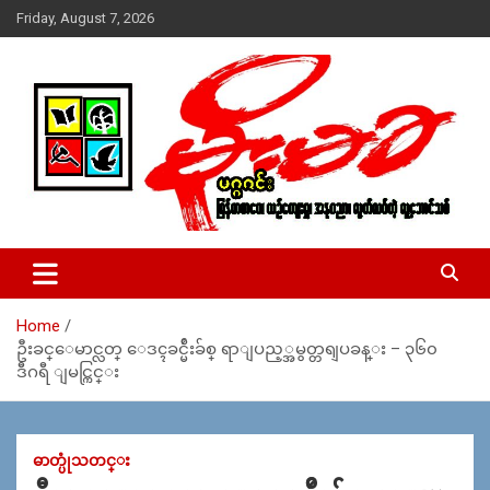
Skip
Friday, August 7, 2026
to
content
USA – editors @ moemaka.net ((510) 854-6501)။ ရန္ကုန္ ဆက္သြ
MoeMaKa Burmese News &
ယ္ေရး – အမွတ္ ၂၅၄၊ ပထပ္၊ လမ္း ၄၀၊ ေက်ာက္တံတား၊ ရန္ကုန္။
Media
(ဖုုံး – ၀၉ ၂၅၂ ၂၄၉ ၀၉၄ ၊ ၀၉ ၄၂၁ ၇၄၃ ၇၅၃ ၊ ၀၉ ၅၀၄ ၁၀ ၅၈) ျ
ဖန္႔ခ်ိေရး – ဆိပ္ကမ္းသာစာေပ – အမွတ္ ၁၃ / ၃၈ လမ္း။ ပလာ
Home
ဇာေစ်းသစ္ ။ ၀၉ ၇၈၆၈၃၇ ၃၀၅ / ၀၉ ၉၆၃၆၉၉၈၃၄
ဦးခင္ေမာင္လတ္ ေဒၚခင္မ်ဴိးခ်စ္ ရာျပည့္အမွတ္တရျပခန္း – ၃၆၀
ဒီဂရီ ျမင္ကြင္း
ဓာတ္ပုံသတင္း