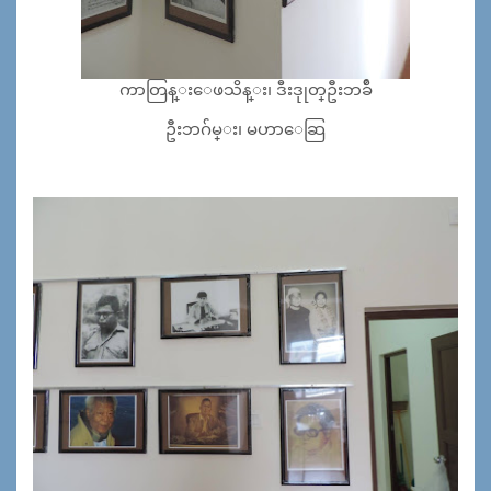
ကာတြန္းေဖသိန္း၊ ဒီးဒုုတ္ဦးဘခ်ဴိ
ဦးဘဂ်မ္း၊ မဟာေဆြ