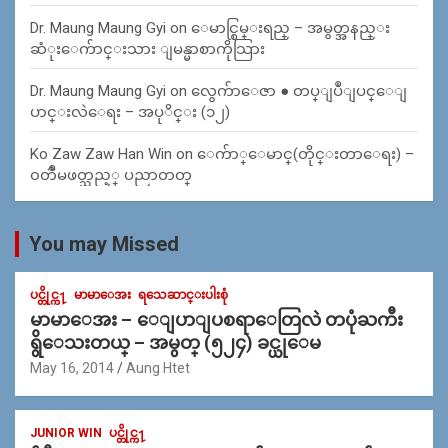
Dr. Maung Maung Gyi
on
ေမာင္စြမ္းရည္ – အမွတ္အနည္း
ဆံုးေက်ာင္းသား ျမန္မာစာကိုသြား
Dr. Maung Maung Gyi
on
လွေက်ာေဇာ ● တပ္ျပဳျပင္ေျ
ပာင္းလဲေရး – အပုိင္း (၁၂)
Ko Zaw Zaw Han Win
on
ေက်ာ္ေမာင္(တိုင္းတာေရး) –
၀တၳဳမဖတ္သည့္ ပညာတတ္
You may Missed
ပင္တိုင္က႑
မာမာေအး
ရသေဆာင္းပါးစုံ
မာမာေအး – ေျပာျပစရာေတြလဲ တပုံႀကီး
ရွိေသးတယ္ – အမွတ္ (၅၂၄) ခင္ယုေမ
May 16, 2014
Aung Htet
JUNIOR WIN
ပင္တိုင္က႑