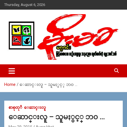
Skip
Thursday, August 6, 2026
to
content
USA – editors @ moemaka.net ((510) 854-6501)။ ရန္ကုန္ ဆက္သြ
MoeMaKa Burmese News &
ယ္ေရး – အမွတ္ ၂၅၄၊ ပထပ္၊ လမ္း ၄၀၊ ေက်ာက္တံတား၊ ရန္ကုန္။
Media
(ဖုုံး – ၀၉ ၂၅၂ ၂၄၉ ၀၉၄ ၊ ၀၉ ၄၂၁ ၇၄၃ ၇၅၃ ၊ ၀၉ ၅၀၄ ၁၀ ၅၈) ျ
ဖန္႔ခ်ိေရး – ဆိပ္ကမ္းသာစာေပ – အမွတ္ ၁၃ / ၃၈ လမ္း။ ပလာ
Home
ေဆာင္းလူ – သူမႏွင့္ ဘ၀ …
ဇာေစ်းသစ္ ။ ၀၉ ၇၈၆၈၃၇ ၃၀၅ / ၀၉ ၉၆၃၆၉၉၈၃၄
စာစုတုိ
ေဆာင္းလူ
ေဆာင္းလူ – သူမႏွင့္ ဘ၀ …
May 29, 2015
Aung Htet