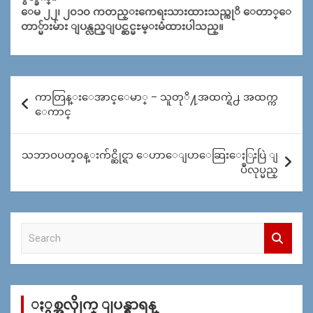
ေမ ၂၂၊ ၂၀၁၀ ကတည္းကေရးသားထားသည္ကုိ ေတာ္ေ
တာ္မ်ားမ်ား ျပန္လည္ျပင္ဆင္မႊမ္းမံထားပါသည္။
Post
ကာတြန္းေအာင္ေမာ္ – သူတုိ႔အထက္ရဲ႕ အထက္က
navigation
ေကာင္
သဘာဝပတ္ဝန္းက်င္ဆိုင္ရာ ေဟာေျပာေဆြးေႏြးပြဲ ျ
ပဳလုပ္မည္
S
e
a
r
c
ႏွစ္အလိုုက္ ျပန္ရွာရန္
h