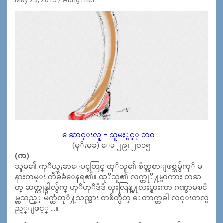
ေဆာင္းလူ – သူမႏွင့္ ဘ၀ …
(မုိးမခ) ေမ ၂၉၊ ၂၀၁၅
(က)
သူမ၏ ကုိယ္ခႏၶာေပၚတြင္ ထုိသူ၏ စိတ္အစာျဖစ္သမွ်ကုိ မ
နားတမ္း က်ဲခ်ခံေနရ၏။ ထုိသူ၏ လက္တုိ႔မွာကား တဆ
တ္ ဆတ္တုန္ခါလွ်က္ ဟုိဟုိဒီဒီ လူးလြန္႔လႈပ္ရွားကာ ဂဏွာမၿငိ
မ္လွသည့္ မ်က္ဆံတုိ႔သည္ကား တဖိတ္ဖိတ္ ေတာက္တခါ လင္းတလွ
ည့္ျဖင့္ …။