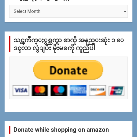
ႏွ
စ္
အ
လိုု
က္
သင္ၾကိဳက္ႏွစ္သက္ရာ စာကို အနည္းဆုံး ၁ ေ
ျ
ပ
ဒၚလာ လွဴျပီး မိုးမခကို ကူညီပါ
န္
ရွာ
ရန္
Donate while shopping on amazon