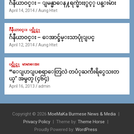
ဂ်ဴနီယာ၀င္း – ျမန္မာေန႔ရက္မ်ားႏွင့္ ပန္းမ်ား
April 14, 2014
Aung Htet
ဂ်ဳနီယာ၀င္း
ပင္တိုင္က႑
ဂ်ဴနီယာ၀င္း – ေအာင္ခ်မ္းသာပုုံျပင္
April 12, 2014
Aung Htet
ပင္တိုင္က႑
မာမာေအး
“ေျပာျပစရာေတြလဲ တပံုႀကီးရိွေသးတ
ယ္” အမွတ္ (၄၆၄)
April 16, 2013
admin
Copyright © 2026
MoeMaKa Burmese News & Media
Privacy Policy
Theme by:
Theme Horse
Proudly Powered by:
WordPress