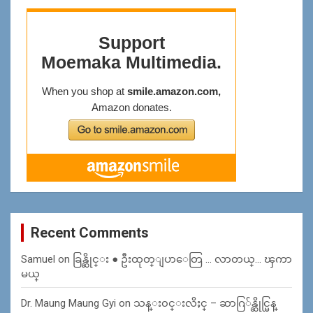
Recent Comments
Samuel
on
ခြန္ဆိုင္း ● ဦးထုတ္ျပာေတြ … လာတယ္… ၾကာ
မယ္
Dr. Maung Maung Gyi
on
သန္း၀င္းလိႈင္ – ဆာဂြ်န္ဆိုင္မြန္