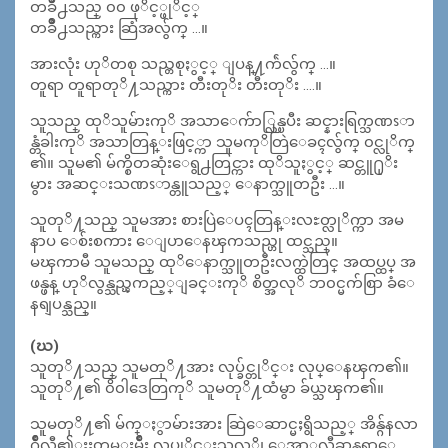
တခ်ဳိ႕သည္ ၀၀ ဖုိင့္ဖုိင့္
တခ်ဳိ႕သည္ကား ဆြံအလွ်က္ …။
အားလုံး ဟုိတစု သည္တစုႏွင့္ ျပန္႔က်ဲလွ်က္ …။
တူရာ တူရာတုိ႔သည္ကား တီးတုိး တီးတုိး ….။
သူသည္ ထုိသူမ်ားကုိ အသာေက်ာ္လြန္ၿပီး ဆင္နားရြက္သဏၭာ
န္တံခါးကုိ အသာတြန္းဖြင့္ကာ သူမကုိတြဲေခၚလွ်က္ ၀င္လုိက္
၏။ သူမ၏ မ်က္စိတဆုံးေရွ႕တြင္ကား ထုိသူႏွင့္ ဆင္တူ႐ုိး
မွား အဆင္းသဏၭာန္တူသည့္ ေနာက္သူတဦး …။
သူတုိ႔သည္ သူမအား စားပြဲေပၚတြန္းလႊတ္လုိက္ကာ အမ
နာပ ေစ်းစကား ေျပာေနၾကသည္ဟု ထင္သည္။
မၾကာမီ သူမသည္ ထုိေနာက္သူတဦးလက္ထဲတြင္ အထပ္ထပ္ အ
ဖန္ဖန္ ဟုိလွန္သည္ၾကည့္ျခင္းကုိ စိတ္အလုိ ဘ၀င္မက်စြာ ခံေ
နရျပန္သည္။
(ဃ)
သူတုိ႔သည္ သူမတုိ႔အား လုပ္ခ်င္တုိင္း လုပ္ေနၾက၏။
သူတုိ႔၏ ၀ိ၀ါဒေတြကုိ သူမတုိ႔ထံမွာ ခ်ယ္သၾက၏။
သူမတုိ႔၏ မ်က္ႏွာမ်ားအား ဆြဲေဆာင္မႈရွိသည့္ အိန္ဂ်နလာ
ဂ်ဳိလီ၏ႏႈတ္ခမ္းမ်ဳိး လုပ္ခုိင္းသလုိ၊ ေအာ္ဂလီဆန္စရာေ