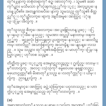
ထုိ႔ေနာက္ တစုံတရာကုိ စဥ္းစားလုိက္…၊ သူမ၏ ခႏၶာ
ကုိယ္အား မသိမသာ ခုိးငဲ့ၾကည့္လုိက္ႏွင့္ အလုပ္ရႈပ္ေန
ဟန္ျပဳ၏။ အတန္ၾကာၿပီးေနာက္ သူမသည္ ထုိသူ၏ စိတ္ထ
င္တုိင္း ကုိယ္ထိလက္ေရာက္ အျပဳအမူေအာက္တြင္ ႏုံးန
ယ္ႏြမ္းခ်ိလွ်က္ ..။
ထုိသူသည္ စိတ္ေအးလက္ေအးျဖစ္သြားဟန္ျဖင့္ ႏြ
မ္းနယ္ႏုံးခ်ိေနသည့္ သူမအား ထပ္ထပ္ခါ မနားတမ္းၾက
ည့္လွ်က္ … ဖင္တခုလုံး ဖြာလန္စုတ္ျပတ္သတ္ေနသည့္ ေဆးလိပ္ၾ
ကမ္းတလိပ္ကုိ အသာဖြာလွ်က္ အသာမွိန္းေနျပန္ေလသ
ည္ …။ သူမ သည္ကား ထုိသူ၏အနီးတြင္ ေမာဟုိက္ႏြမ္းန
ယ္စြာျဖင့္ ဟုိတစ သည္တစ …။
တိတ္ဆိတ္ျခင္းႏွင့္အတူ အေမွာင္ထုသည္လည္း ႐ုတ္ခ်ည္းလႊမ္း
မုိးလာလွ်က္ .. အလင္းသဲ့သဲ့ကုိ မွ်ေ၀ေပးေနရရွာသည့္
ဖေယာင္ငုတ္တုိ၏ မီးစာတုိ႔သည္ ေလတုိက္တုိင္း ယိမ္း
လွ်က္ .. ညႊန္႔လွ်က္ …။
ထုိအေမွာင္ေအာက္တြင္ ခပ္သဲ့သဲ့ထြက္ေပၚလာသည့္ ေဟာ
က္သံႏွင့္အတူ အေမွာင္ထုသည္ တုိးတုိးလာလွ်က္ …။
(ခ)
အရာအားလုံးတုိ႔သည္ ေရာေႏွာလွ်က္ အ႐ုဏ္ကုိ ႏႈိးဆြ