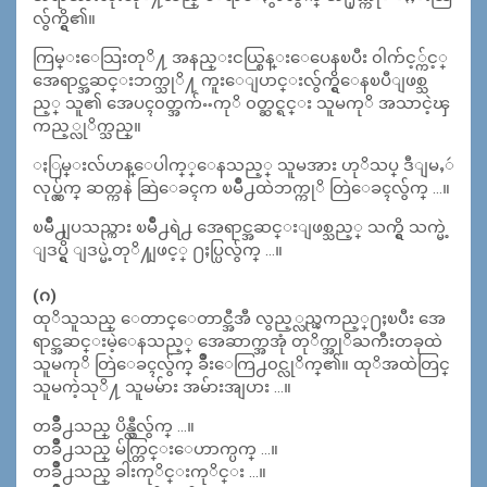
လွ်က္ရွိ၏။
ကြမ္းေသြးတုိ႔ အနည္းငယ္စြန္းေပေနၿပီး ၀ါက်င့္က်င့္
အေရာင္အဆင္းဘက္သုိ႔ ကူးေျပာင္းလွ်က္ရွိေနၿပီျဖစ္သ
ည့္ သူ၏ အေပၚ၀တ္အက်ႌကုိ ၀တ္ဆင္ရင္း သူမကုိ အသာငဲ့ၾ
ကည့္လုိက္သည္။
ႏြမ္းလ်ဟန္ေပါက္္ေနသည့္ သူမအား ဟုိသပ္ ဒီျမႇဴ
လုပ္လွ်က္ ဆတ္ကနဲ ဆြဲေခၚက ၿမိဳ႕ထဲဘက္ကုိ တြဲေခၚလွ်က္ …။
ၿမိဳ႕ျပသည္ကား ၿမိဳ႕ရဲ႕ အေရာင္အဆင္းျဖစ္သည့္ သက္ရွိ သက္မဲ့
ျဒပ္ရွိ ျဒပ္မဲ့တုိ႔ျဖင့္ ႐ႈပ္ပြလွ်က္ …။
(ဂ)
ထုိသူသည္ ေတာင္ေတာင္အီအီ လွည့္လည္ၾကည့္႐ႈၿပီး အေ
ရာင္အဆင္းမဲ့ေနသည့္ အေဆာက္အအုံ တုိက္အုိႀကီးတခုထဲ
သူမကုိ တြဲေခၚလွ်က္ ခ်ဳိးေကြ႕၀င္လုိက္၏။ ထုိအထဲတြင္
သူမကဲ့သုိ႔ သူမမ်ား အမ်ားအျပား …။
တခ်ဳိ႕သည္ ပိန္လွီလွ်က္ …။
တခ်ဳိ႕သည္ မ်က္တြင္းေဟာက္ပက္ …။
တခ်ဳိ႕သည္ ခါးကုိင္းကုိင္း …။