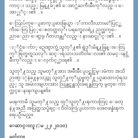
ကာင္း သည့္ မြန္႔ခ်္၏ ေအာ္သံႀကီးမ်ဳိးကုိလည္း ေ
အာ္ခုိင္း၏ ….။
ေသြးပ်က္ေျခာက္ျခားဖြယ္ရာ ႏ်ဴးကလီးယားမႈိပြင့္ႀ
ကီးေတြ ပြင့္ေစတတ္သလုိ၊ ပရက္စေလရဲ႕ ညက္ညက္ေ
ညာေညာ ေရာ့ခ္ ဂီတဟန္ကုိလည္း နားဆင္ခုိင္း၏ ….။
ႏုိင္ငံေက်ာ္ ဥေဏွာက္မဲ့သူတုိ႔၏ ရွဲဒုိးမိန္႔ခြန္းေတြ
ကုိ ရြတ္ဖတ္ရသလုိ၊ ဆင္းရဲသားသတၱ၀ါေလး၏ ထမင္းနင္သံ
မ်ဳိးကုိလည္း ေလ့က်င့္ထားရ၏ ….။
သူတုိ႔သည္ သူမတုိ႔အား အမ်ဳိးမ်ဳိးျပင္ဆင္မြမ္းမံကာ အသိ
ဉာဏ္ႏုံနဲ႔ေနသည္ဟု သူတုိ႔ကုိယ္သူတုိ႔ ယူဆထားပုံရသ
ည့္ သူ အမ်ားအျပားအား သြန္သင္ရန္အသုံးခ်ရန္အတြက္ မွတ္ေက်ာ
က္တင္ေနၾကျပန္၏။
မၾကာမီ သူမတုိ႔သည္ ထုိသူတုိ႔ၾကားတြင္ ေခတ္
နဲ႔အညီ အပြတ္အသပ္ခံရင္း ၀ိ၀ါဒကြဲျပားကာ အေ၀ဖန္ခံၾက
ရေပဦးမည္။
ေဆာင္းလူ (ေမ ၂၂၊ ၂၀၁၀)
မွတ္ခ်က္။