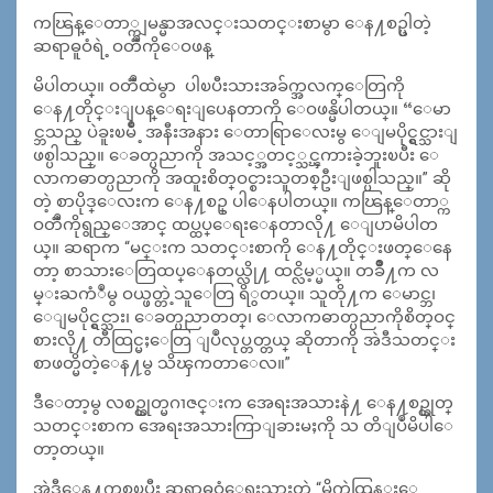
ကၽြန္ေတာ္ကျမန္မာအလင္းသတင္းစာမွာ ေန႔စဥ္ပါတဲ့
ဆရာဓူဝံရဲ ့ဝတၱဳကိုေဝဖန္
မိပါတယ္။ ဝတၱဳထဲမွာ ပါၿပီးသားအခ်က္အလက္ေတြကို
ေန႔တိုင္းျပန္ေရးျပေနတာကို ေဝဖန္မိပါတယ္။ “ေမာ
င္ဘသည္ ပဲခူးၿမိဳ ့အနီးအနား ေတာရြာေလးမွ ေျမပိုင္ရွင္သားျ
ဖစ္ပါသည္။ ေခတ္ပညာကို အသင့္အတင့္သင္ၾကားခဲ့ဘူးၿပီး ေ
လာကဓာတ္ပညာကို အထူးစိတ္ဝင္စားသူတစ္ဦးျဖစ္ပါသည္။” ဆို
တဲ့ စာပိုဒ္ေလးက ေန႔စဥ္ ပါေနပါတယ္။ ကၽြန္ေတာ္က
ဝတၱဳကိုရွည္ေအာင္ ထပ္ထပ္ေရးေနတာလို႔ ေျပာမိပါတ
ယ္။ ဆရာက “မင္းက သတင္းစာကို ေန႔တိုင္းဖတ္ေနေ
တာ့ စာသားေတြထပ္ေနတယ္လို႔ ထင္လိမ့္မယ္။ တခ်ိဳ႔က လ
မ္းႀကံဳမွ ဝယ္ဖတ္တဲ့သူေတြ ရိွတယ္။ သူတို႔က ေမာင္ဘ၊
ေျမပိုင္ရွင္သား၊ ေခတ္ပညာတတ္၊ ေလာကဓာတ္ပညာကိုစိတ္ဝင္
စားလို႔ တီထြင္မႈေတြ ျပဳလုပ္တတ္တယ္ ဆိုတာကို အဲဒီသတင္း
စာဖတ္မိတဲ့ေန႔မွ သိၾကတာေလ။”
ဒီေတာ့မွ လစဥ္ထုတ္မဂၢဇင္းက အေရးအသားနဲ႔ ေန႔စဥ္ထုတ္
သတင္းစာက အေရးအသားကြာျခားမႈကို သ တိျပဳမိပါေ
တာ့တယ္။
အဲဒီေန႔ကစၿပီး ဆရာဓူဝံေရးသားတဲ့ “မိုက္ခဲထြန္းေ