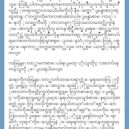
သူေတြရိွပါတယ္။ဆရာဝကေတာ့ဒီလိုပုဂၢိဳလ္မဟုတ္ပါဘူး။ပုဂၢိဳ
လ္ခင္လို ့တရားမင္တာလားမသိပါ။ကိုလို နီေခတ္မွာ”ျမန္မာစာဂုဏ္
ထူးတန္း”တက္တာကိုကေလးစားမိတာပါ။ျမန္မာစာေကာင္း
ေနလို ့သခင္ႀကီးတို ့ဘာသာမွာၫ့ံသြားမလားမထင္လိုက္ပါနဲ
့။ေအာက္စဖို ့ဒ္တကၠသိုလ္ ကေနအိုင္စီအက္စ္ျဖစ္ေအာင္သင္ၾကား
လာႏိုင္တဲ့သူပါ။ဒီလိုလူမ်ိဳးကိုမွအားမက်ရင္ ဘယ္လိုလူမ်ိဳးကိုအားက်
ရမလဲဗ်ာ။ဂါးတားရြာမွာစစ္ေျပးေနတံုးလူဆိုးေတြရဲ ့ပစ္ခ
တ္မႈ ေၾကာင့္အဘက္ဘက္အေတာ္တဲ့လူေတာ္တစ္ေယာက္ဆံုးခဲ့ရပါ
တယ္။
ကၽြန္ေတာ္သာမကစာေပခ်စ္ျမတ္ႏိုးသူတိုင္းအားက်ၾ
ကမဲ့သူလို ့ေျပာရဲပါတယ္။
ဆရာကိုကၽြန္ေတာ္အားက်တာကေရာက္တဲ့ေနရာကေတြ ့လို
က္တဲ့ျမင္ကြင္းကိုလွပ ေအာင္စာေရးဖဲြ ့ႏိုင္တာပါ။သူေရးဖဲြ
့ထားတာကိုဖတ္လိုက္ရတဲ့စာဖတ္သူေတြကစာဖတ္ ရင္းျမင္ကြ
င္းကိုဆရာဝျမင္သလိုျမင္ေနရပါတယ္။သူခံစားေနရသလိုစာ
ဖတ္တဲ့သူေတြ ကလိုက္ခံစားေနရပါတယ္။”ပစၥႏၲရစ္”ေဆာ
င္းပါးကိုဖတ္မိရင္စာဖတ္သူကိုယ္တိုင္”ပစၥႏၲရစ္”ေဒသကိုေရာက္
သြားသလိုျဖစ္ေအာင္ေရးဖဲြ ့ႏိုင္သူျဖစ္ပါတယ္။”ေရႊ
တိဂံုဘုရား”ကိုေလွေတြနဲ ့ေရေၾကာင္းကေနဘုရားဖူးခ
ရီးထြက္လာရင္းလမ္းခရီးတေလွ်ာက္ေပ်ာ္ေပ်ာ္ ပါးပါးခ်