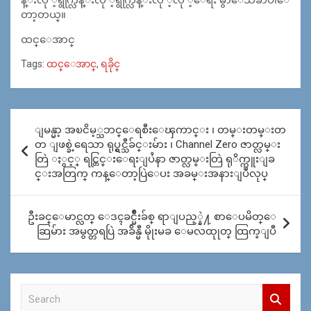
န္းလို ့ရွက္လြန္းလို ့ရွက္လြန္းလို ့လို ့ေရး မွာေသခ်ာပါေ
တာ့တယ္။
ထင္ေအာင္
Tags:
ထင္ေအာင္
,
ရခိုင္
Post
ျမန္မာ့ အၿငိမ့္သဘင္ေရစီးေၾကာင္း ၊ တမ္းတမ္းတ
navigation
တ ျဖစ္ခဲ့ရေသာ ရုပ္ရွင္သီခ်င္းမ်ား ၊ Channel Zero ဇာတ္လမ္း
တြဲ ႏွင့္ ရင္တြင္းေရးျပႆနာ ဇာတ္လမ္းတြဲ ရုိက္ကူးျခ
င္းအတြက္ ကန္ေတာ့ပြဲေပး အခမ္းအနားျပဳလုပ္
ဦးခင္ေမာင္လတ္ ေဒၚခင္မ်ဳိးခ်စ္ ရာျပည့္နဲ႔ စာေပမိတ္ေ
ဆြမ်ား အမွတ္တရပြဲ အခ်ိန္မီ မိုုးမခ ေမလထုုတ္ ထြက္ျပီ
S
e