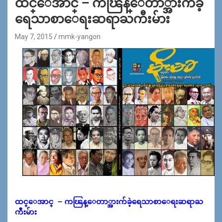
ထင္ေအာင္ – ကၽြန္ေတာ္အားက်ခဲ့
ရေသာစာေရးဆရာႀကီးမ်ား
May 7, 2015
mmk-yangon
ထင္ေအာင္ –
ကၽြန္ေတာ္အားက်ခဲ့ရေသာစာေရးဆရာႀ
ကီးမ်ား