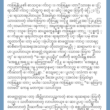
ကၽြန္ပ္တို႔၏ စာသင္ေက်ာင္း၊ ကၽြန္ေတာ္မိသားစု၊ ေႏြ
ရာသီေက်ာင္းပိတ္ရက္ စတဲ့ ေခါင္းစဥ္ေတြကို ဖဲြ ့ႏဲြ
့ေရးသားရပါတယ္။ ဒီအခါမွာ ကၽြန္ေတာ္ေရး
သားထားတဲ့ ဝါက်ေတြက တိုလြန္းလို႔ အဖဲြ႔အႏဲြ႔ေတြ
လံုးဝမပါတာေၾကာင့္ အမွတ္မရျပန္ပါဘူး။ အေရးအသားေ
ကာင္းသူေတြက ဆယ္မွတ္ရေနခ်ိန္မွာ ကၽြန္ေတာ္က ႏွစ္မွတ္နဲ ့
ေက်နပ္ေနရပါတယ္။ စာေရးရတာကို ပ်င္းရိေပမဲ့ စာဖ
တ္ရတာကိုေတာ့ မပ်င္းခဲ့ပါဘူး။ စာဖတ္အားေကာင္းလာရင္
စာစီစာကုံးအေရးအသားမွာ တိုးတက္လာမယ္လို ့ ဆရာမက ေျ
ပာျပပါတယ္။ စာဖတ္တဲ့တျခားေက်ာင္းသားေတြက “ဦးလ
တ္” ေရးသားတဲ့ “ေရႊျပည္စိုး” ဝတၱဳကို ဖတ္ၿပီးခ်ိန္က စၿပီး
“အေရွ႔အရပ္က ေနထြက္လာၿပီ” လို႔ ေရးမဲ့အစား “အေရွ႔ေ
ဂၚယာကၽြန္းမွ ပုဗၺေနမင္းႀကီးသည္ ေတာင္တန္းႀ
ကီးမ်ားကို ေက်ာ္လြန္ကာ…” စသျဖင့္ေျပာင္းလဲကာ ေရး
သားလာခဲ့ၾကပါတယ္။ ဒီအေျပာင္းအလဲေတြထဲမွာ
ကၽြန္ေတာ္ မပါေသးပါဘူး။ ကၽြန္ေတာ္က “ေနထြက္
လာၿပီ” ကေန မတက္ေသးပါဘူး။
စာဖတ္တတ္လာေတာ့ အိမ္ကိုလာလည္ၾကတဲ့ စာေရးဆရာေတြကို
လည္း သတိထားတတ္ လာပါတယ္။ ေဆးျပင္းလိပ္ႀကီး
ခဲၿပီးလာတဲ့ ဦးႀကီးေမာင္(ေငြဥေဒါင္း)၊ စစ္တပ္ကဗိုလ္ႀကီးဝတ္