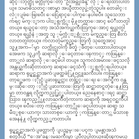
ဆိုင္းဘုတ္ကို ဖတ္လိုက္ေတာ့ “ဦးအမ္ဘိုးခ်ိန္” လို ့ ေရးထားပါတ
ယ္။ သမာဓိသတင္းစာမွာ အယ္ဒီတာလုပ္ခဲ့တဲ့သူပါ။ တေခါင္း
လံုးျဖဴေဖြးၿပီး ေငြေရာင္ေပါက္ေနပါၿပီ။ သူသေဘာ
က်ရင္ မ်က္ႏွာက ပါးႏွစ္ဘက္လံုး မို႔တက္လာေအာင္ ၿပံဳးတတ္ပါ
တယ္။ ရယ္ရင္ေတာ့ အသံအက်ယ္ႀကီးထြက္ေအာင္ ရယ္တတ္ပါ
တယ္။ ရယ္သံနဲ ့အတူ သူ ့မ်က္လံုးႏွစ္လံုးက မ်က္ရည္ေတြ စီးက်
လာတတ္ပါတယ္။ က်လာတဲ့မ်က္ရည္ေတြကို သုတ္ရေအာင္
သူ႔အကႌ်မွာ လက္ကိုင္ပုဝါကို ခ်ိတ္နဲ ့ခ်ိတ္ေပးထားပါတယ္။
အေဖက သူ႕ကို ဆရာလို ့ေခၚတာေၾကာင့္ ကၽြန္ေ
တာ္ကလဲ ဆရာလို ့ေခၚမိပါ တယ္။ သူကလဲအမ်ားေခၚသလို
အန္ကယ္ႀကီးဆိုတာထက္ ဆရာေခၚသံကို ႏွစ္သက္ပံုရပါတယ္။
ဆရာက ရုပ္ရွင္ဆင္ဆာအကဲျဖတ္အဖဲြ႔ဝင္လူႀကီးပါ။ ကၽြန္ေ
တာ့္အေဖက ႏိုုင္ငံျခားရုပ္ရွင္ကား တင္သြင္းေရး ေအဂ်င္စီက ဝန္ထ
မ္းဆိုေတာ့ ႏိုုင္ငံျခားကားေတြကို ဆင္ဆာတင္ရတဲ့ေန႔တြ
မွာ တာဝန္အရ လိုက္ၾကည့္ခြင့္ရပါတယ္။ ညေနေစာင္းရင္ ဆင္ဆာ
သြား၊ ၾကည့္ဘို႔လာႀကိဳတဲ့ကားက ဆရာကို အရင္ဝင္ႀကိဳပါ
တယ္။ ၿပီးေတာ့ ကၽြန္ေတာ့္ကိုေခၚပါတယ္။ ဆရာ့ သ
မီးႏွစ္ေယာက္၊ သားတစ္ေယာက္နဲ ့ကၽြန္ေတာ္က မိသားစု
အေနနဲ႔ လိုက္ၾကည့္ၾကတာပါ။
ရုပ္ရွင္ဆင္ဆာအကဲျဖတ္တာကို ျပည္လမ္းေပၚက ျမန္မာ့အသံ
စတူဒီယို “ေအ”ခန္းမႀကီးမွာ ျပဳလုပ္ပါတယ္။ဆိုၾကမယ္