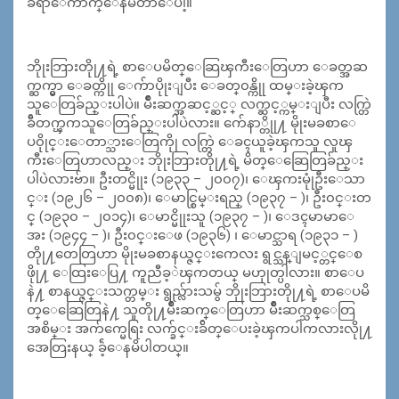
ခရာေကာက္ေနမိတာေပါ့။
ဘိုုးဘြားတိုု႔ရဲ့ စာေပမိတ္ေဆြၾကီးေတြဟာ ေခတ္အဆ
က္ဆက္မွာ ေခတ္ကိုု ေက်ာပိုုးျပီး ေခတ္၀န္ကိုု ထမ္းခဲ့ၾက
သူေတြခ်ည္းပါပဲ။ မ်ဳိးဆက္အဆင့္ဆင့္ လက္ဆင့္ကမ္းျပီး လက္တြဲ
ခ်ီတက္ၾကသူေတြခ်ည္းပါပဲလား။ က်ေနာ္တိုု႔ မိုုးမခစာေ
ပ၀ိုုင္းေတာ္သားေတြကိုု လက္တြဲ ေခၚယူခဲ့ၾကသူ လူၾ
ကီးေတြဟာလည္း ဘိုုးဘြားတိုု႔ရဲ့ မိတ္ေဆြေတြခ်ည္း
ပါပဲလားဗ်ာ။ ဦးတင္မိုုး (၁၉၃၃ – ၂၀၀၇)၊ ေၾကးမုုံဦးေသာ
င္း (၁၉၂၆ – ၂၀၀၈)၊ ေမာင္စြမ္းရည္ (၁၉၃၇ – )၊ ဦး၀င္းတ
င္ (၁၉၃၀ – ၂၀၁၄)၊ ေမာင္မိုုးသူ (၁၉၃၇ – )၊ ေဒၚမာမာေ
အး (၁၉၄၄ – )၊ ဦး၀င္းေဖ (၁၉၃၆) ၊ ေမာင္သာရ (၁၉၃၁ – )
တိုု႔တေတြဟာ မိုုးမခစာနယ္ဇင္းကေလး ရွင္သန္ျမင့္တင္ေစ
ဖိုု႔ ေထြးေပြ႔ ကူညီခ့ဲၾကတယ္ မဟုုတ္ပါလား။ စာေပ
နဲ႔ စာနယ္ဇင္းသက္တမ္း ရွည္လ်ားသမွ် ဘိုုးဘြားတိုု႔ရဲ့ စာေပမိ
တ္ေဆြေတြနဲ႔ သူတိုု႔မ်ဳိးဆက္ေတြဟာ မ်ဳိးဆက္သစ္ေတြ
အစိမ္း အက်က္မေရြး လက္ခ်င္းခ်ိတ္ေပးခဲ့ၾကပါကလားလိုု႔
အေတြးနယ္ ခ်ဲ့ေနမိပါတယ္။