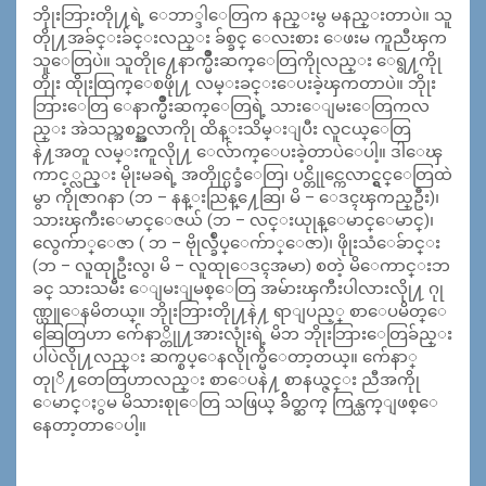
ဘိုုးဘြားတိုု႔ရဲ့ ေဘာ္ဒါေတြက နည္းမွ မနည္းတာပဲ။ သူ
တိုု႔အခ်င္းခ်င္းလည္း ခ်စ္ခင္ ေလးစား ေဖးမ ကူညီၾက
သူေတြပဲ။ သူတိုု႔ေနာက္မ်ဳိးဆက္ေတြကိုုလည္း ေရွ႔ကိုု
တိုုး ထိုုးထြက္ေစဖိုု႔ လမ္းခင္းေပးခဲ့ၾကတာပဲ။ ဘိုုး
ဘြားေတြ ေနာက္မ်ဳိးဆက္ေတြရဲ့ သားေျမးေတြကလ
ည္း အဲသည္အစဥ္အလာကိုု ထိန္းသိမ္းျပီး လူငယ္ေတြ
နဲ႔အတူ လမ္းကူလိုု႔ ေလ်ာက္ေပးခဲ့တာပဲေပါ့။ ဒါေၾ
ကာင့္လည္း မိုုးမခရဲ့ အတိုုင္ပင္ခံေတြ၊ ပင္တိုုင္ကေလာင္ရွင္ေတြထဲ
မွာ ကိုုဇာဂနာ (ဘ – နန္းညြန္႔ေဆြ၊ မိ – ေဒၚၾကည္ဦး)၊
သားၾကီးေမာင္ေဇယ် (ဘ – လင္းယုုန္ေမာင္ေမာင္)၊
လွေက်ာ္ေဇာ ( ဘ – ဗိုုလ္ခ်ဳပ္ေက်ာ္ေဇာ)၊ ဖိုုးသံေခ်ာင္း
(ဘ – လူထုုဦးလွ၊ မိ – လူထုုေဒၚအမာ) စတဲ့ မိေကာင္းဘ
ခင္ သားသမီး ေျမးျမစ္ေတြ အမ်ားၾကီးပါလားလိုု႔ ဂုု
ဏ္ယူေနမိတယ္။ ဘိုုးဘြားတိုု႔နဲ႔ ရာျပည့္ စာေပမိတ္ေ
ဆြေတြဟာ က်ေနာ္တိုု႔အားလုုံးရဲ့ မိဘ ဘိုုးဘြားေတြခ်ည္း
ပါပဲလိုု႔လည္း ဆက္စပ္ေနလိုုက္မိေတာ့တယ္။ က်ေနာ္
တုုိ႔တေတြဟာလည္း စာေပနဲ႔ စာနယ္ဇင္း ညီအကိုု
ေမာင္ႏွမ မိသားစုုေတြ သဖြယ္ ခ်ိတ္ဆက္ ကြန္ယက္ျဖစ္ေ
နေတာ့တာေပါ့။