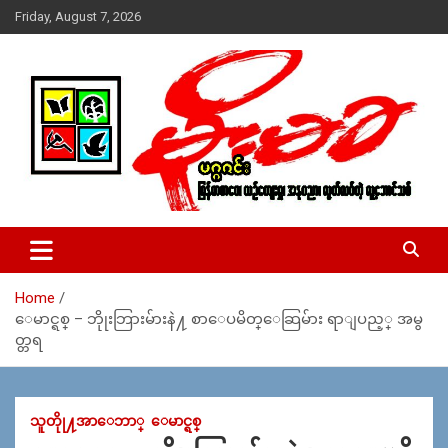
Skip
Friday, August 7, 2026
to
content
USA – editors @ moemaka.net ((510) 854-6501)။ ရန္ကုန္ ဆက္သြ
MoeMaKa Burmese News &
ယ္ေရး – အမွတ္ ၂၅၄၊ ပထပ္၊ လမ္း ၄၀၊ ေက်ာက္တံတား၊ ရန္ကုန္။
Media
(ဖုုံး – ၀၉ ၂၅၂ ၂၄၉ ၀၉၄ ၊ ၀၉ ၄၂၁ ၇၄၃ ၇၅၃ ၊ ၀၉ ၅၀၄ ၁၀ ၅၈) ျ
ဖန္႔ခ်ိေရး – ဆိပ္ကမ္းသာစာေပ – အမွတ္ ၁၃ / ၃၈ လမ္း။ ပလာ
Home
ဇာေစ်းသစ္ ။ ၀၉ ၇၈၆၈၃၇ ၃၀၅ / ၀၉ ၉၆၃၆၉၉၈၃၄
ေမာင္ရစ္ – ဘိုုးဘြားမ်ားနဲ႔ စာေပမိတ္ေဆြမ်ား ရာျပည့္ အမွ
တ္တရ
သူတိုု႔အာေဘာ္
ေမာင္ရစ္