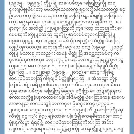
(၁၉၁၅ – ၁၉၉၉ ) တိုု႔ရဲ့ စာေပမိတ္ေဆြေတြကိုု စာရ
င္းျပဳစုုမိေတာ့ မိမိသိမွီသေလာက္ ရင္းႏွီးမိသေလာက္က ၈၄
ဦးေလာက္ ရွိလာတယ္။ ဓာတ္ပုုံေတြ ပန္းခ်ီရုုပ္ပုုံေတြကေ
တာ့ အင္တာနက္ေပၚ ေျခဆန္႔ႏိုုင္သေလာက္ စုုမိတယ္။ ေ
နာက္ျပီး အတိတ္ကိုု ျပန္ေတြးလိုုက္ေတာ့ ဘဘၾကီး ေ
မေမၾကီးတိုု႔တေတြ သူတိုု႔စာေပမိတ္ေဆြေတြနဲ႔
၁၉၈၀ ခုုႏွစ္မ်ားမွာ ႏွစ္စဥ္ ထမနဲထိုုး ဧည့္ခံတဲ့ မိတ္ဆုုံပြဲေတြ
လုုပ္ခဲ့ၾကတယ္။ ဆရာၾကီး မင္းသုု၀ဏ္ (၁၉၀၉ – ၂၀၀၄)
တိုု႔ မိသားစုုကလည္း ထမနဲ မိတ္ဆုုံပြဲ အစဥ္အလာမပ်က္ က်
င္းပခဲ့ၾကတယ္။ ေနာက္ျပီး မႏၱေလးမွာဆိုုရင္လည္း လူ
ထုုေဒၚအမာ (၁၉၁၅ – ၂၀၀၈) ေမြးေန႔ ဂါရ၀ျပဳ မိတ္ဆုုံ
ပြဲေတြ … ။ ဒဂုုန္တာရာ (၁၉၁၉ – ၂၀၁၃) ေဆာင္းခိုုခ်ိန္
စာေပမိတ္ေဆြ ဂါရ၀ျပဳ မိတ္ဆုုံပြဲေတြ …။ အဲသည္မွာ ဘိုုး
ဘြားမ်ားရဲ့ အရိပ္အာ၀ါသေအာက္မွာ … မ်ဳိးဆက္ေဟာင္း မ်ဳိးဆ
က္သစ္ စာေပမိတ္ေဆြေတြ ခ်စ္ခင္ရင္းႏွီးစြာ ေတြ႔ဆုုံၾက
စကားလက္ဆုုံခဲ့ၾကတာေပါ့။ အဲဒီမိတ္ဆုုံပြဲေတြကေန စာေပ
အာဇာနည္ စာေပသူရဲေကာင္း ဦး၀င္းတင္ (၁၉၃၀ –
၂၀၁၄)၊ ေမာင္ေသာ္က (၁၉၂၈ – ၁၉၉၁) တိုု႔တေတြကိုု ၾ
ကဳံဆုုံ ရင္းႏွီးခြင့္ ရခဲ့တာေပါ့။ ဒီမိုုကေရစီအေရးေတာ္
ပုုံၾကီးမွာ ရဲရင့္တဲ့ စာေပမိတ္ေဆြၾကီးေတြ အမ်ား
အျပားရဲ့ ေျခရာေတြ ထင္က်န္ရစ္တာကိုု က်ေနာ္တိုု႔ ျပန္ ေျ