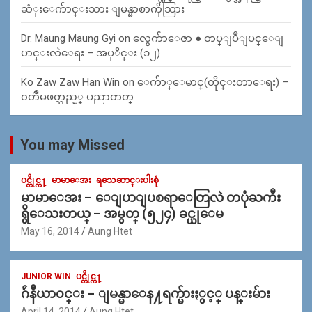
ဆံုးေက်ာင္းသား ျမန္မာစာကိုသြား
Dr. Maung Maung Gyi
on
လွေက်ာေဇာ ● တပ္ျပဳျပင္ေျ
ပာင္းလဲေရး – အပုိင္း (၁၂)
Ko Zaw Zaw Han Win
on
ေက်ာ္ေမာင္(တိုင္းတာေရး) –
၀တၳဳမဖတ္သည့္ ပညာတတ္
You may Missed
ပင္တိုင္က႑
မာမာေအး
ရသေဆာင္းပါးစုံ
မာမာေအး – ေျပာျပစရာေတြလဲ တပုံႀကီး
ရွိေသးတယ္ – အမွတ္ (၅၂၄) ခင္ယုေမ
May 16, 2014
Aung Htet
JUNIOR WIN
ပင္တိုင္က႑
ဂ်ဴနီယာ၀င္း – ျမန္မာေန႔ရက္မ်ားႏွင့္ ပန္းမ်ား
April 14, 2014
Aung Htet