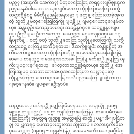
ပည့္ (အၾကိဳ၊ အေက်ာ္) မိတ္ေဆြေတြ စာရင္းျပဳစုုၾက
ည့္ေနမိပါေတာ့တယ္။ ျပီးေတာ့ ဘိုုးဘြားေတြ သက္ရွိ
ထင္ရွားရွိခဲ့စဥ္ မိမိတိုု႔အနီးအနားမွာ ျဖတ္သန္းသြားလာခဲ့ၾက
တဲ့ သူတိုု႔မိတ္ေဆြေတြကိုု ျပန္လိုု႔ ျမင္ေယာင္ေနမိတ
ယ္။ အန္ကယ္ဦးၾကည္ေမာင္၊ သခင္ထိန္၀င္း၊ သခင္အုုန္းျမ
င့္၊ ဦးညိဳျမ၊ ဦးဘၾကည္၊ ေမာင္ထင္၊ မင္းသုု၀ဏ္၊ ေဒၚ
ရီၾကိန္ … စတဲ့ စတဲ့ သူတိုု႔တေတြ သူတိုု႔တေတြကိုု သက္ရွိ
ထင္ရွားစဥ္က ေတြ႔ၾကဳံခဲ့ရတယ္။ ဒီထက္ပိုုျပီး တန္ဖိုုးရွိတဲ့ အ
က်ဳိးေက်းဇူးကေတာ့ ဘိုုးဘြားတိုု႔ စာေပမိတ္ေဆြေတြရဲ့
စာေပ စာနယ္ဇင္း အေရးအသားေတြနဲ႔ က်ေနာ္တိုု႔ေတြ ၾ
ကီးျပင္းခ့ဲရတယ္။ ေလ့လာသင္ယူခဲ့ရတယ္။ သူတိုု႔ အေ
တြးအျမင္ သေဘာထားအယူအဆေတြဟာ ေႏွာင္းလူ
တိုု႔အတြက္ ေကာင္းေမြ အသိပညာေတြ ျဖစ္ခဲ့တယ္။
ျဖစ္ေနဆဲ။ ျဖစ္ေနဦးမွာပဲ။
သည္ေတာ့ က်ေနာ္တိုု႔ေတြးမိေနတာက အခုုလိုု ၂၀၁၅
ခုုႏွစ္ ရာျပည့္တဲ့ ႏွစ္မွာ ဘုုိးဘြားေတြနဲ႔ စာေပမိတ္ေ
ဆြေတြကိုု အမွတ္တရ ဂုုဏ္ယူ အမွတ္တရပြဲ ဓာတ္ပုုံ ပန္းခ်ီျပပြဲတ
ခုု လုုပ္ၾကရင္ မေကာင္းဘူးလား ဆိုုတာပါ။ ဘဘၾကီးဦးခ
င္ေမာင္လတ္ (၁၉၁၅ – ၁၉၉၆) နဲ႔ ေမေမၾကီး ေဒၚခင္မ်ဳိးခ်စ္