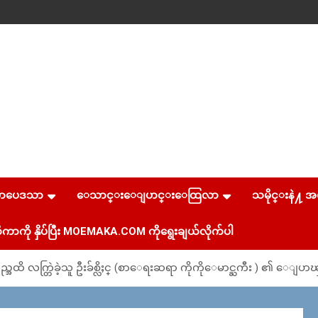
စာပေဒသာ
ေသာင္းေျပာင္းေထြလာ
သမိုင္းနဲ႔ အ
ကာကို နှိပ်ပြီး MOEMAKA.COM ကိုရွေးချယ်လိုက်ပါ
ိ လက္တြဲခဲ့သူ ဦးခ်စ္လိႈင္ (စာေရးဆရာ ကိုကိုေမာင္ႀကီး ) ၏ ေျပာၾ