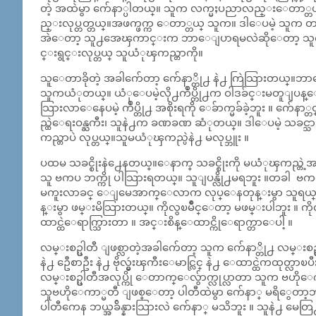
တဲ့ အထဲမွာ က်ေနာ္ပါတယ္။ သူက လက္မႈပညာလည္းေတာ္တယ္
ည္းလုပ္တတ္တယ္။အဖက္ဖက္က ေတာ္တယ္ သူက။ ဒါေပမဲ့ သူက တကယ
အဲေတာ့ သူ႕အေၾကာင္းက ဘာေျပာရမလဲဆိုေတာ့ သူက က်ေန
င္းရွင္းလုပ္တယ္ သူယံုၾကည္တာကို။
သူေတာခိုတဲ့ အခါက်ေတာ့ က်ေနာ္တို႕ နဲ႕ ကြဲသြားတယ္။ဘာ
သူကယံုတယ္။ ယံုေပမဲ့လို႕က်ဳပ္တို႕က ဝါဒခ်င္းမတူျပန္ေပမဲ့
သြားလာေနေပမဲ့ က်ဳပ္တို႕ အစိုးရကို ေခ်ာက္မခ်ခဲ့ဘူး ။ က်ေန
ည္ထဲေရးဝန္ႀကီး၊ သူနဲ႕က ခဏခဏ ဆံုတယ္။ ဒါေပမဲ့ သခင္သာ
ကည္တာပဲ လုပ္တယ္။သူမယံုၾကည္ပဲနဲ႕ မလုပ္ဘူး ။
ပထမ သခင္စိုးနဲ႕ေနတယ္။ေနာက္ သခင္စိုးကို မယံုၾကည္တဲ့အခ
သူ ဗကပ ဘက္ကို ပါသြားရတယ္။ သူျပန္လို႕မရဘူး ။တခါ ဗကပ လု
မကူးလာခင္ ေျမေအာက္ေလာက လုပ္ေနတုန္းမွာ သူရယ္၊ ကို
န္းမွာ ဖမ္းမိသြားတယ္။ ကိုလွၿမိဳင္ေတာ့ မဖမ္းပါဘူး ။ 
ထာင္ထဲေရာက္သြားတာ ။ အင္းစိန္ေထာင္ကိုေရာက္တာေပါ့ ။
လမ္းစဥ္ပါတီ ျဖစ္လာတဲ့အခါက်ေတာ့ သူက က်ေနာ္တို႕ လမ္းစဥ္ပါ
နဲ႕ ဦေစာဦး နဲ႕ ဗိုလ္မွဴးၾကီးေမာင္လြင္ နဲ႕ ေထာင္ထဲကထုတ္
လမ္းစဥ္ပါတီအလုပ္ကို ေတာက္ေလွ်ာက္လုပ္လာတာ သူက ဗဟ
သူဗဟိုေကာ္မတီ ျဖစ္ေတာ့ ပါတီထဲမွာ က်ေနာ္ မရိွေတာ့ဘ
ပါတီကေန ဘယ္အခ်ိန္နားသြားလဲ က်ေနာ္ မသိဘူး ။ သူနဲ႕ မေတ