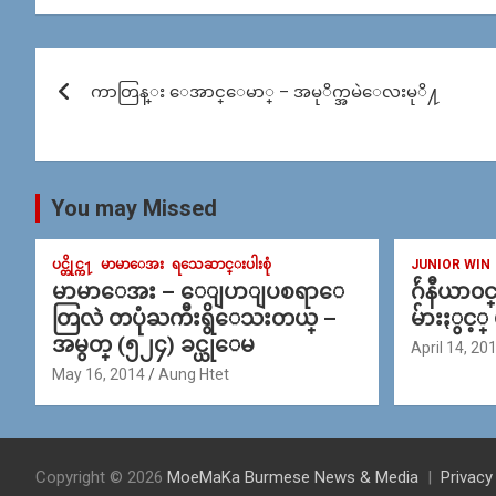
Post
ကာတြန္း ေအာင္ေမာ္ – အမုိက္အမဲေလးမုိ႔
navigation
You may Missed
ပင္တိုင္က႑
မာမာေအး
ရသေဆာင္းပါးစုံ
JUNIOR WIN
မာမာေအး – ေျပာျပစရာေ
ဂ်ဴနီယာ၀
တြလဲ တပုံႀကီးရွိေသးတယ္ –
မ်ားႏွင့္
အမွတ္ (၅၂၄) ခင္ယုေမ
April 14, 20
May 16, 2014
Aung Htet
Copyright © 2026
MoeMaKa Burmese News & Media
Privacy