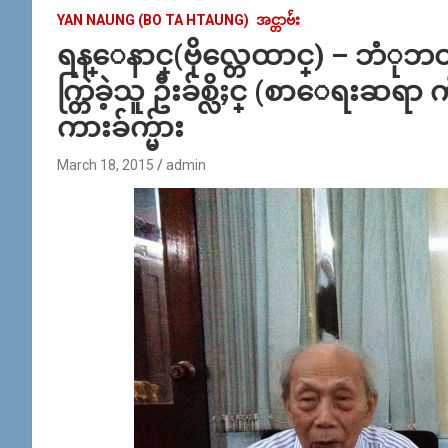
YAN NAUNG (BO TA HTAUNG)
အင္တာဗ်ဴး
ရန္ေနာင္(ဗိုလ္တေထာင္) – ဘံ
က္တြဲခဲ့သူ ဦးခ်စ္လိႈင္ (စာေရးဆ
ကားခ်က္မ်ား
March 18, 2015
admin