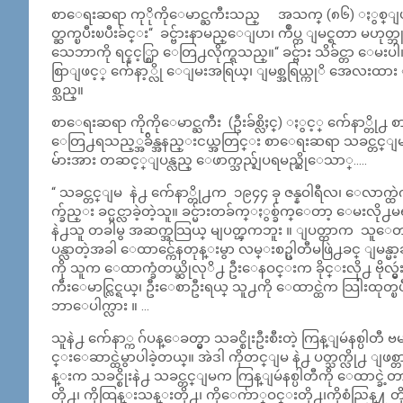
စာေရးဆရာ ကုိုကိုေမာင္ႀကီးသည္ အသက္ (၈၆) ႏွစ္ျပည့္ခ်ိ
တ္ဆက္ၿပီးၿပီးခ်င္း“ ခင္ဗ်ားနာမည္ေျပာ၊ က်ဳပ္က ျမင္ရတာ
သေဘာကို ရင္နင့္စြာ ေတြ႕လိုက္ရသည္။“ ခင္ဗ်ား သိခ်င္တာ ေ
စြာျဖင့္ က်ေနာ့္လို ေျမးအရြယ္၊ ျမစ္အရြယ္ကုိ အေလ
စ္သည္။
စာေရးဆရာ ကိုကိုေမာင္ႀကီး (ဦးခ်စ္လိႈင္) ႏွင့္ က်ေနာ္တိ
ေတြ႕ရသည့္အခ်ိန္အနည္းငယ္အတြင္း စာေရးဆရာ သခင္တင္ျမ
မ်ားအား တဆင့္ျပန္လည္ ေဖာက္သည္ခ်ျပရမည္ဆိုေသာ္…..
“ သခင္တင္ျမ နဲ႕ က်ေနာ္တို႕က ၁၉၄၄ ခု ဇန္နဝါရီလ၊ ေလ
က္ခ်ည္း ခင္မင္လာခဲ့တဲ့သူ။ ခင္မ်ားတခ်က္ႏွစ္ခ်က္ေတာ့ ေမးလိ
နဲ႕သူ တခါမွ အဆက္အသြယ္ မျပတ္ၾကဘူး ။ ျပတ္တာက သူေတာ
ပန္လာတဲ့အခါ ေထာင္က်ေနတုန္းမွာ လမ္းစဥ္ပါတီမဖြဲ႕ခင္ ျမန္မာ
ကို သူက ေထာက္ခံတယ္ဆိုလုိ႕ ဦးေနဝင္းက ခိုင္းလို႕ ဗိုလ္မွ
ကီးေမာင္လြင္ရယ္၊ ဦးေစာဦးရယ္ သူ႕ကို ေထာင္ထဲက သြါးထုတ
ဘာေပါက္လား ။ …
သူနဲ႕ က်ေနာ္က ဂ်ပန္ေခတ္မွာ သခင္စိုးဦးစီးတဲ့ ကြန္ျမဴနစ္
င္းေဆာင္ထဲမွာပါခဲ့တယ္။ အဲဒါ ကိုတင္ျမ နဲ႕ ပတ္သက္လို႕ ျဖစ္တာ။
န္းက သခင္စိုးနဲ႕ သခင္တင္ျမက ကြန္ျမဴနစ္ပါတီကို ေထာင္ခဲ့တာ ။ 
တို႕၊ ကိုထြန္းသန္းတို႕၊ ကိုေက်ာ္ဝင္းတို႕၊ကိုစံညြန္႔ 