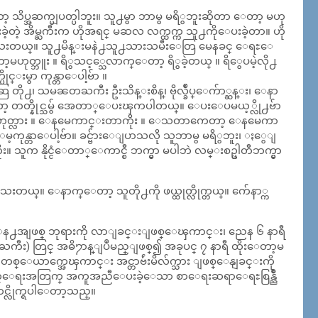
ပ္အဆက္မျပတ္ပါဘူး။ သူ႕မွာ ဘာမွ မရိွဘူးဆိုတာ ေတာ့ မဟု
ဲ့တဲ့ အိမ္ႀကီးက ဟိုအရင္ မဆလ လက္ထက္က သူ႕ကိုေပးခဲ့တာ။ ဟို
ဲ့ေသးတယ္။ သူ႕မိန္းမနဲ႕သူ႕သားသမီးေတြ မေနခင္ ေရႊေ
ုတ္ဘူး ။ ရိွသင့္သေလာက္ေတာ့ ရိွခဲ့တယ္ ။ ရိွေပမဲ့လို႕
ုင္းမွာ ကုန္တာေပါ့ဗ်ာ ။
ေဆြ တို႕၊ သမၼတႀကီး ဦးသိန္းစိန္၊ ဗိုလ္ခ်ဳပ္ေက်ာ္ဆန္း၊ ေနာ
ေတာ့ တတ္နိုင္သမွ် အေတာ္ေပးၾကပါတယ္။ ေပးေပမယ့္လို႕ဗ်ာ
ဟုတ္လား ။ ေနမေကာင္းတာကိုး ။ ေသတာကေတာ့ ေနမေကာ
ုန္တာေပါ့ဗ်ာ။ ခင္ဗ်ားေျပာသလို သူဘာမွ မရိွဘူး၊ ႏွေျ
း။ သူက နိုင္ငံေတာ္ေကာင္စီ ဘက္မွာ မပါဘဲ လမ္းစဥ္ပါတီဘက္မွာ
သးတယ္။ ေနာက္ေတာ့ သူတို႕ကို ဖယ္ထုတ္လိုက္တယ္။ က်ေနာ္က
ေမြးေန႕အျဖစ္ ဘုရားကို လာျခင္းျဖစ္ေၾကာင္း၊ ညေန ၆ နာရီ
ုးႀကီး) တြင္ အဓိ႒ာန္ျပဳမည္ျဖစ္၍ အခုပင္ ၇ နာရီ ထိုးေတာ့မ
စ္ေယာက္အေၾကာင္း အင္တာဗ်ဴးမိလ်က္သား ျဖစ္ေနျခင္းကို
က္ေရးအတြက္ အကူအညီေပးခဲ့ေသာ စာေရးဆရာေရႊစြန္ညိဳ
္လိုက္ရပါေတာ့သည္။