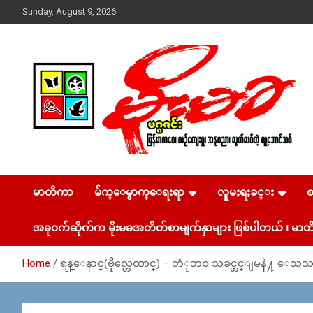
Skip
Sunday, August 9, 2026
to
content
USA – editors @ moemaka.net ((510) 854-6501)။ ရန္ကုန္ ဆက္သြ
MoeMaKa Burmese
ယ္ေရး – အမွတ္ ၂၅၄၊ ပထပ္၊ လမ္း ၄၀၊ ေက်ာက္တံတား၊ ရန္ကုန္။
(ဖုုံး – ၀၉ ၂၅၂ ၂၄၉ ၀၉၄ ၊ ၀၉ ၄၂၁ ၇၄၃ ၇၅၃ ၊ ၀၉ ၅၀၄ ၁၀ ၅၈)
မာတိကာ
မ်က္ေမွာက္ေရးရာ
လူမႈရႈခင္း
News & Media
ျဖန္႔ခ်ိေရး – ဆိပ္ကမ္းသာစာေပ – အမွတ္ ၁၃ / ၃၈ လမ္း။ ပ
လာဇာေစ်းသစ္ ။ ၀၉ ၇၈၆၈၃၇ ၃၀၅ / ၀၉ ၉၆၃၆၉၉၈၃၄
အခုဝက်ဆိုက်က မိုးမခအတိတ်စာမျက်နှာများ ဖြစ်ပါတယ် ၊ မာတိ
Home
ရန္ေနာင္(ဗိုလ္တေထာင္) – ဘံုဘဝ သခင္တင္ျမနဲ႔ ေသသည္အထ