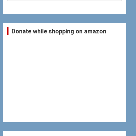
Donate while shopping on amazon