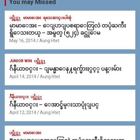
You may Missed
ပင္တိုင္က႑
မာမာေအး
ရသေဆာင္းပါးစုံ
မာမာေအး – ေျပာျပစရာေတြလဲ တပုံႀကီး
ရွိေသးတယ္ – အမွတ္ (၅၂၄) ခင္ယုေမ
May 16, 2014
Aung Htet
JUNIOR WIN
ပင္တိုင္က႑
ဂ်ဴနီယာ၀င္း – ျမန္မာေန႔ရက္မ်ားႏွင့္ ပန္းမ်ား
April 14, 2014
Aung Htet
ဂ်ဳနီယာ၀င္း
ပင္တိုင္က႑
ဂ်ဴနီယာ၀င္း – ေအာင္ခ်မ္းသာပုုံျပင္
April 12, 2014
Aung Htet
ပင္တိုင္က႑
မာမာေအး