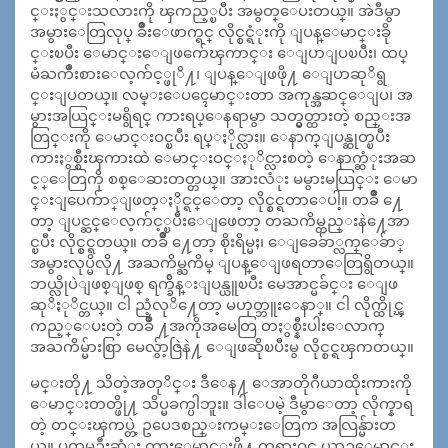
င္းႏွင္းသလားကို ၾကည့္ၿပီး အမွတ္ေပးတယ္။ အဲဒီမွာ
အမွားေတြလုပ္ ခ်ဳိးေဖာက္ရင္ လိုင္စင္ရံုးကို ျပန္ေမာင္းခို
င္းၿပီး ေမာင္းေျဖက်ေၾကာင္း ေျပာျပၿပီး၊ ထပ္
မံႀကိဳးစားေလ့က်င့္ဖုိ႔၊ ျပန္ေျဖဖို႔ ေျပာဆုိရွ
င္းျပတယ္။ လမ္းေပၚေမာင္းတာ အကုန္အဆင္ေျပ၊ အ
မွားအယြင္းမရွိရင္ ကားရပ္ေနရာမွာ သတ္မွတ္ထားတဲ့ စည္းအ
တြင္းကို ေမာင္းဝင္ၿပီး ရပ္ႏိုင္လား။ ေနာက္ျပန္ဆုတ္ၿပီး
ကားႏွစ္စီးၾကားထဲ ေမာင္းဝင္ႏုိင္လားစတဲ့ ေနာက္ဆံုးအဆ
င့္ေတြကို စစ္ေဆးတတ္တယ္။ အားလံုး မမွားမယြင္း ေမာ
င္းျပေက်ာ္ျဖတ္ႏိုင္ရင္ေတာ့ လိုင္စင္ရတာေပါ့။ တခ်ဳိ ႔ေ
တာ့ ျပင္ဆင္ေလ့က်င့္ၿပီးေျဖေတာ့ တႀကိမ္တည္းနဲ႔ေအာ
င္ၿပီး လိုင္စင္ရတယ္။ တခ်ဳိ ႔ေတာ့ စိုးရိမ္မႈ၊ ေျခေခ်ာ္လက္ေခ်ာ္
အမွားလုပ္မိလို႔ အႀကိမ္ႀကိမ္ ျပန္ေျဖရတာေတြရွိတယ္။
ဘယ္လိုပဲျဖစ္ျဖစ္ ရက္ခ်ိန္းျပန္ယူၿပီး မေအာင္မခ်င္း ေျဖ
ဆုိႏုိင္တယ္။ ငါ ညံ့လုိ႔ေတာ့ မဟုတ္ဘူးေနာ္။ ငါ လိုက္ထိုင္ၾ
ကည့္ေပးတဲ့ တခ်ဳိ ႔အကိုအမေတြ တႏွစ္နီးပါးေလာက္
အႀကိမ္မ်ားစြာ မေလွ်ာ့ဇြဲနဲ႔ ေျဖဆိုၿပီးမွ လိုင္စင္ရၾကတယ္။
မင္းတို႔ သိတဲ့အတုိင္း ဒီေန႔ ေအာတိုဂီယာထိုးကားကို
ေမာင္းတတ္ဖို႔ သိပ္မခက္ပါဘူး။ ဒါေပမဲ့ ဒီမွာေတာ့ လိုက္နာရ
တဲ့ တင္းၾကပ္တဲ့ ဥပေဒစည္းကမ္းေတြက အလြန္မ်ားတ
ယ္။ ပထမဦးဆံုး ကားေမာင္းဖို႔ တရားဝင္ ယာဥ္ေမာင္း