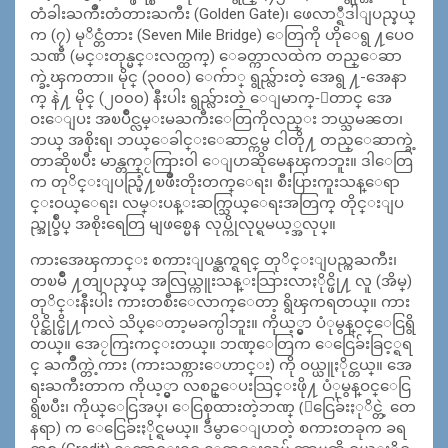
တံခါးႀကိဳးတံတားႀကီး (Golden Gate)၊ ဖေလာ္ရီဒါျပည္နယ္
က (၇) မုိင္တံတား (Seven Mile Bridge) ေတြကို ဟိုေရွ ႔ပေဝ
သဏီ (မင္းတုန္မင္းလက္ထက္) ေခတ္ကာလထဲက တည္ေဆာ
က္ခဲ့ၾကတာ။ မိုင္ (၃၀၀၀) ေက်ာ္ ရွည္လ်ားတဲ့ အေရွ ႔-အေနာ
က္ နဲ႔ မိုင္ (၂၀၀၀) နီးပါး ရွည္လ်ားတဲ့ ေျမာက္-ေတာင္ အေ
ဝးေျပး အၿပိဳင္လမ္းမႀကီးေတြကိုလည္း ဘယ္သမၼတ၊
ဘယ္ အစိုးရ၊ ဘယ္ေခါင္းေဆာင္ကမွ ငါတို႔ တည္ေဆာက္ခဲ့
တာဆိုၿပီး မာန္တက္ႂကြားဝါ ေျပာဆိုမေနၾကဘူး။ ဒါေတြ
က တုိင္းျပည္ဖြံ႔ၿဖိဳးတိုးတက္ေရး၊ စီးပြားကူးသန္ေရာ
င္းဝယ္ေရး၊ လမ္းပန္းဆက္သြယ္ေရးအတြက္ တိုင္းျပ
ည္အုပ္ခ်ဳပ္ အစိုးရေတြ မျဖစ္မေန လုပ္ကိုလုပ္ရမယ့္အလုပ္။
ကားအေၾကာင္း စကားျပန္ဆက္ရရင္ တုိင္းျပည္ကႀကီး၊
တၿမိဳ ႔တျပည္နယ္ အလြယ္ကူးသန္းသြားလာႏိုင္ဖို႔ လူ (အိမ္)
တုိင္းနီးပါး ကားတစီးေလာက္ေတာ့ ရွိၾကရတယ္။ ကား
ပိုင္ဆိုင္ဖို႔ကလဲ သိပ္ေတာ့မခက္ပါဘူး။ ကိုယ့္မွာ ပံုမွန္ဝင္ေငြရွိ
တယ္။ အေႂကြးကင္းတယ္။ ဘဏ္ေတြက ေငြေခ်းခြင့္ရရ
င္ ႀကိဳက္တဲ့ကား (ကားသစ္ကားေဟာင္း) ကို ဝယ္ယူႏိုင္တယ္။ အေ
ရးႀကီးတာက ကိုယ့္မွာ လစဥ္ေပးသြင္းဖို႔ ပံုမွန္ဝင္ေငြ
ရွိၿပီး၊ ကိုယ္ေငြအပ္၊ ေငြစုထားတဲ့ဘဏ္ (ေငြေခ်းႏုိင္တဲ့ တေ
နရာ) က ေငြေခ်းႏိုင္ရမယ္။ ဒီမွာေျပာတဲ့ စကားတခုက ခရ