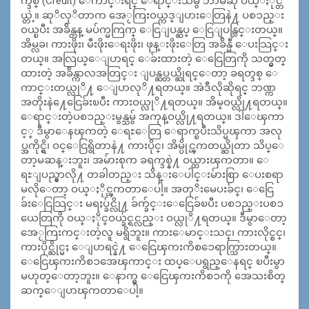
က္ဒစ္ (Credit) ေကာင္းရင္ ေရာင္းသမွ် ဘာမဆို ဝယ္ႏိုင္တ
ယ္တဲ့။ ဆုိလုိတာက အေႂကြးဝယ္ကဒ္ျပားေတြနဲ႔ ပစၥည္း
ဝယ္ၿပီး အခ်ိန္တန္ မပ်က္မကြက္ ေငြျပန္ဆပ္ ေငြျပန္သြင္းတယ္။
အိမ္လခ၊ ကားဖိုး၊ မီးဖိုးေရးဖိုး၊ ဖုန္းဖိုးေတြ အခ်ိန္မီ ေပးသြင္း
တယ္။ အလြယ္ေျပာရင္ ေခ်းထားတဲ့ ေငြေတြကို သတ္မွတ္
ထားတဲ့ အခ်ိန္ကာလအတြင္း ျပန္ဆပ္တယ္ဆိုရင္ေတာ့ ခရတ္ဒစ္ ေ
ကာင္းတယ္လုိ႔ ေျပာလုိ႔ရတယ္။ အဲဒီလိုဆိုရင္ ဘဏ္က
အတိုးနဲ႔ေငြေခ်းၿပီး ကားဝယ္လုိ႔ရတယ္။ အိမ္ဝယ္လို႔ရတယ္။
ေရာင္းတဲ့ပစၥည္းမွန္သမွ် အကုန္ဝယ္လို႔ရတယ္။ ဒါေၾကာ
င့္ ဒီမွာေနၾကတဲ့ ေရႊေတြ ေရာက္ၿပီးသိပ္မၾကာ အလု
ပ္အကိုင္ရွိ၊ ဝင္ေငြရွိတာနဲ႔ ကားပိုင္၊ အိမ္ပိုင္ၾကတယ္ဆိုတာ သိပ္ေ
တာ့မဆန္းဘူး၊ အမ်ားစုက ခရက္ဒစ္နဲ႔ ဝယ္ထားၾကတာ။ ေ
ရႊျပည္မွာလို႔ တခါတည္း သိန္းေပါင္းမ်ားစြာ ေပးစရာ
မလိုေတာ့ ဝယ္ႏိုင္ၾကတာေပါ့။ အတုိးမေပးခ်င္၊ ေငြေ
ခ်းေငြသြင္း မရႈပ္ခ်င္လို႔ ခ်က္ခ်င္းေငြေခ်ၿပီး ပစၥည္းပစၥ
ယေတြကို ဝယ္ႏိုင္ဝယ္ခ်င္ရင္လည္း ဝယ္လုိ႔ရတယ္။ ဒီမွာေတာ့
အေႂကြးကင္းတဲ့လူ မရွိဘူး။ ကားေမာင္းသင္၊ ကားလိုင္စင္၊
ကားပိုင္ဆိုင္မႈ ေျပာရင္နဲ႔ ေငြေၾကးကိစၥေရာက္သြားတယ္။
ေငြေၾကးကိစၥအေၾကာင္း ထပ္ေပရွည္ေနရင္ ၿပီးမွာ
မဟုတ္ေတာ့ဘူး။ ေနာက္မွ ေငြေၾကးကိစၥကို အေသးစိတ္
ဆက္ေျပာၾကတာေပါ့။