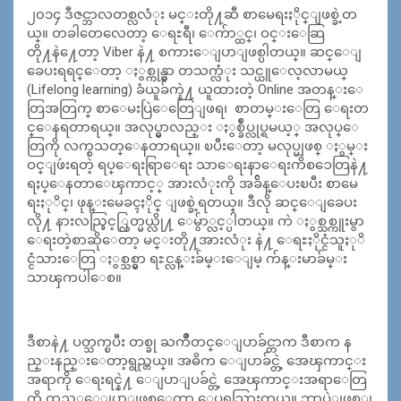
၂၀၁၄ ဒီဇင္ဘာလတစ္လလံုး မင္းတို႔ဆီ စာမေရးႏိုင္ျဖစ္ခဲ့တ
ယ္။ တခါတေလေတာ့ ေရႊရီ၊ ေက်ာ္ထင္၊ ဝင္းေဆြ
တို႔နဲ႔ေတာ့ Viber နဲ႔ စကားေျပာျဖစ္ပါတယ္။ ဆင္ေျ
ခေပးရရင္ေတာ့ ႏွစ္ကုန္မွာ တသက္လံုး သင္ယူေလ့လာမယ္
(Lifelong learning) ခံယူခ်က္နဲ႔ ယူထားတဲ့ Online အတန္းေ
တြအတြက္ စာေမးပြဲေတြေျဖရ၊ စာတမ္းေတြ ေရးတ
င္ေနရတာရယ္။ အလုပ္မွာလည္း ႏွစ္ခ်ဳပ္လုပ္ရမယ့္ အလုပ္ေ
တြကို လက္စသတ္ေနတာရယ္။ ၿပီးေတာ့ မလုပ္မျဖစ္ ႏွမ္း
ဝင္ျဖဴးရတဲ့ ရပ္ေရးရြာေရး သာေရးနာေရးကိစၥေတြနဲ႔
ရႈပ္ေနတာေၾကာင့္ အားလံုးကို အခ်ိန္ေပးၿပီး စာမေ
ရးႏုိင္၊ ဖုန္းမေခၚႏိုင္ ျဖစ္ခဲ့ရတယ္။ ဒီလို ဆင္ေျခေပး
လို႔ နားလည္ခြင့္လြတ္မယ္လို႔ ေမွ်ာ္လင့္ပါတယ္။ ကဲ ႏွစ္သစ္ကူးမွာ
ေရးတဲ့စာဆိုေတာ့ မင္းတို႔အားလံုး နဲ႔ ေရႊႏိုင္ငံသူႏုိ
င္ငံသားေတြ ႏွစ္သစ္မွာ ရႊင္လန္းခ်မ္းေျမ့ က်န္းမာခ်မ္း
သာၾကပါေစ။
ဒီစာနဲ႔ ပတ္သက္ၿပီး တစ္ခု ႀကိဳတင္ေျပာခ်င္တာက ဒီစာက န
ည္းနည္းေတာ့ရွည္တယ္။ အဓိက ေျပာခ်င္တဲ့ အေၾကာင္း
အရာကို ေရးရင္နဲ႔ ေျပာျပခ်င္တဲ့ အေၾကာင္းအရာေတြ
ကို ထည့္ေျပာျဖစ္ေတာ့ ေပရွည္သြားတယ္။ ဘာပဲျဖစ္ျ