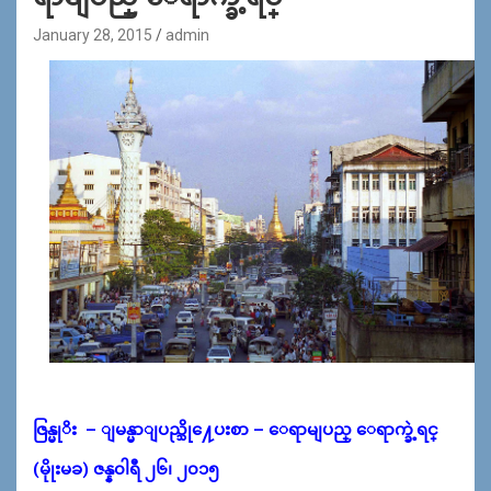
January 28, 2015
admin
ဇြန္မုိး – ျမန္မာျပည္သို႔ေပးစာ – ေရာမျပည္ ေရာက္ခဲ့ရင္
(မိုုးမခ) ဇန္န၀ါရီ ၂၆၊ ၂၀၁၅