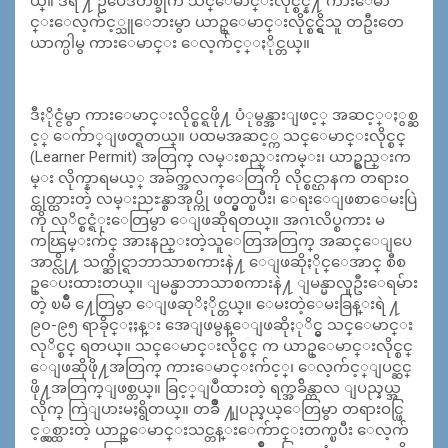
ယ္။ ဒီရဲ ႔ ဥပေဒတစ္ခုက သင္ေမာင္းလိုင္စင္နဲ႔ ကားေမာ
င္းေလ့က်င့္သူေဘးမွာ ယာဥ္ေမာင္းလိုင္စင္ရွိသူ တဦးတေ
ယာက္ပါမွ ကားေမာင္း ေလ့က်င့္ႏိုင္တယ္။
ဒီႏိုင္ငံမွာ ကားေမာင္းလိုင္စင္ရဖို႔ ပံုမွန္အားျဖင့္ အဆင့္ႏွစ္ဆ
င့္ ေက်ာ္ျဖတ္ရတယ္။ ပထမအဆင့္က သင္ေမာင္းလိုင္စင္
(Learner Permit) အတြက္ လမ္းစည္းကမ္း၊ ယာဥ္စည္းက
မ္း လိုက္နာရမယ့္ အခ်က္အလက္ေတြကို လိုင္စင္ဌာနက တရားဝ
င္ထုတ္ထားတဲ့ လမ္းညႊန္စာအုပ္ကို ဖတ္မွတ္ၿပီး၊ ေရးေျဖစာေမးပြဲ
ကို လုိင္စင္ရံုးေတြမွာ ေျဖဆိုရတယ္။ အဂၤလိပ္စကား မ
ကၽြမ္းက်င္ အားနည္းတဲ့သူေတြအတြက္ အဆင္ေျပေ
အာင္လို႔ သက္ဆိုင္ရာဘာသာစကားနဲ႔ ေျဖဆိုႏိုင္ေအာင္ စီစ
ဥ္ေပးထားတယ္။ ျမန္မာဘာသာစကားနဲ႔ ျမန္မာလူဦးေရမ်ား
တဲ့ ၿမိဳ ႔ေတြမွာ ေျဖဆုိႏိုင္တယ္။ ေမးတဲ့ေမးခြန္းရဲ ႔
၉၀-၉၅ ရာခိုင္ႏႈန္း အေျဖမွန္ေျဖဆိုႏုိင္မွ သင္ေမာင္း
လုိင္စင္ ရတယ္။ သင္ေမာင္းလိုင္စင္ က ယာဥ္ေမာင္းလိုင္စင္
ေျဖဆိုဖို႔အတြက္ ကားေမာင္းက်င့္၊ ေလ့က်င့္ျပင္ဆင္
ဖို႔အတြက္ျဖစ္တယ္။ ခြင့္ျပဳထားတဲ့ ရက္အခ်ိန္ကာလ ျပည္နယ္အ
လိုက္ ကြဲျပားမႈရွိတယ္။ တခ်ဳိ ႔ျပည္နယ္ေတြမွာ တရားဝင္ဖြ
င့္လွစ္ထားတဲ့ ယာဥ္ေမာင္းသင္တန္းေက်ာင္းတက္ၿပီး ေလ့က်