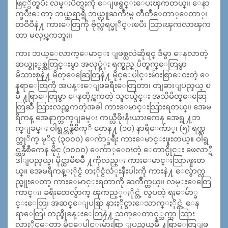
ဖြင့္ပိတ္ၿပီး လမ္းပိတ္မႈကို ေျဖရွင္းေပးၾကတယ္။ ေနာ
က္ၿပီးေတာ့ ဘယ္အရာရွိ ဘယ္လူႀကီးမွ တီတီေတာ္ေတာ္၊
တဝီဝီနဲ႔ ကားေတြကို ဗိုလ္က်ရပ္ခုိင္းၿပီး သြားၾကလာၾက
တာ မလုပ္ၾကဘူး။
ကား ဘယ္ေလာက္ေမာင္း ျဖစ္သလဲဆိုရင္ ဒီမွာ ေနလာတဲ့
ဆယ္စုႏွစ္အတြင္းမွာ အလုပ္ရံုး ရက္ရွည္ ပိတ္ရက္ေတြမွာ
မိသားစုနဲ႔ မိတ္ေဆြေတြနဲ႔ မိုင္ေပါင္းမ်ားစြာေဝးတဲ့ ေ
နရာေတြကို အပန္းေျဖခရီးေတြတာ၊ တျခားျပည္နယ္ ၿ
မိဳ ႔ရြာေတြမွာ ေနထိုင္ၾကတဲ့ သူငယ္ခ်င္း အသိမိတ္ေဆြေ
တြဆီ သြားလည္ၾကတဲ့အခါ ကားေမာင္းသြားရတယ္။ အေမ
ရိကန္ အေနာက္ဘက္ျခမ္း ကယ္လီဖိုးနီးယားကေန အေရွ ႔ဘ
က္ျခမ္း ဝါရွင္တန္ဒီစီကုိ တေန႔ (၁၀) နာရီေက်ာ္၊ (၅) ရက္ဆ
က္တုိက္ မုိင္ (၃၀၀၀) ေက်ာ္ခရီး ကားေမာင္းဖူးတယ္။ ဝါရွ
င္တန္ဒီစီကေန မိုင္ (၁၀၀၀) ေက်ာ္ေဝးတဲ့ ေတာင္ပိုင္း ဖေလာ္ရီ
ဒါျပည္နယ္၊ မိုင္ယာမီၿမိဳ ႔ကိုလည္း ကားေမာင္းသြားဖူးတ
ယ္။ အေမရိကန္ႏိုင္ငံ တႏိုင္ငံလံုးနီးပါးကို ကားနဲ႔ ေလွ်ာက္လ
ည္ဖူးေတာ့ ကားေမာင္းရတာကို ႀကိဳက္တယ္။ လမ္းေတြေ
ကာင္း၊ ခရီးတေလွ်ာက္ ၾကည့္ႏိုင္တဲ့ လွပတဲ့ ရႈေမ်ာ္ခ
င္းေတြ၊ အဆင္ေျပစြာ နားႏိုင္စားေသာက္ႏိုင္တဲ့ ေန
ရာေတြ၊ တည္ခိုခန္းေတြနဲ႔ သက္ေတာင့္သက္သာ သြား
လာႏိုင္ေတာ့ မိုင္ေပါင္းမ်ားစြာ ျပည္နယ္ၿမိဳ ႔ရြာေတြျဖ