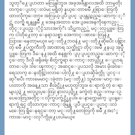
သူတုိ႔ေျပာတာ မလြန္ပါဘူး။ အခုအခ်ိန္ကာလအထိ ဘာမွတိုး
တက္ေျပာင္းလဲမႈ မရွိတဲ့ နယ္ေတာၿမိဳ ႔ရြာေတြကို
ထားလိုက္ေတာ့။ အလြယ္ျပဳျပင္ ျပန္လည္တည္ေဆာက္ႏုိ
င္တဲ့ လက္ရွိ ရန္ကုန္ၿမိဳ ႔ အေနအထား၊ အေျခအေနကိုၾကည့္ …
တိုင္းျပည္ႏိုင္ငံသားအက်ုိး သိပ္ၾကည့္တဲ့ မင္းလုပ္သူေတြ
က ငါတို႔ေတာ့ ေနရာသစ္မွာ အေကာင္းစားေတြနဲ႔
သြားေနေတာ့မယ္။ မင္းတို႔ဘဝနဲ႔ မင္းတို႔ဆိုၿပီး ပစ္သြား
တဲ့ ၿမိဳ ႔ပ်က္ႀကီးကို အာဏာရ သက္ဆိုင္ရာ တိုင္းၿမိဳ ႔နယ္ အုပ္ခ်ဳ
ပ္သူေတြက ဒီေန႔အထိ စနစ္တက် ျပုျပင္မတည္ေဆာက္ႏို
င္ေတာ့ ဒီလို ဖရိုဖရဲ၊ စိတ္ပ်က္စရာ ေကာင္းတယ္လို႔ ေျပာရ
တာေပါ့။ ဒါေၾကာင့္ အဆင္ေျပသလို အမ်ား မိုးခါးေ
ရေသာက္ ေနထိုင္သြားလာေပါ့လို႔ ေျပာဆိုခ်က္ကို ျငင္း
ဆုိၿပီး ကားမေမာင္းခဲ့တာ (မင္းတို႔) သူမ်ားေမာင္းေ
ပးတာကို အခန္႔သာ စီးခ်င္လို႔မဟုတ္ပါဘူး။ ေရာက္ခဲ့တဲ့ ေရာ
မျပည္ရဲ ႔ ဗလုပ္ရႈပ္ေထြး နားလည္ဖို႔ ခက္ခဲတဲ့ စည္းကမ္းဥ
ပေဒေတြအတိုင္း လိုက္မပ်က္ခ်င္လို႔ပါ။ ေနာက္တေခါက္ ျပန္ေ
ရာက္ခဲ့ရင္ တိုးတက္ေကာင္းမြန္တဲ့ ျပဳျပင္ေျပာင္းလဲ
မႈေတြ ရွိေနရင္ေတာ့ မင္းတို႔တေတြကို ၿမိဳ ႔အႏံွ
ကားေမာင္းလုိက္ပို႔ေပးပါမယ္။