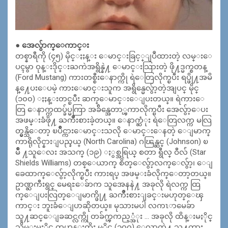
● အေလွ်ာက္ေကာင္း
တစ္နာရီကို (၄၅) မိုင္ႏႈန္း ေမာင္းခြင့္ျပဳထားတဲ့ လမ္းေ
ပၚမွာ ဝုန္းဒိုင္းႀကဲအရွိန္နဲ႔ ေမာင္းသြားတဲ့ ဖို႔ဒ္မက္စတန္
(Ford Mustang) ကားတစ္စီးေနာက္ကို ရဲေတြလိုက္ၿပီး ရပ္ဖို႔အမိ
န္႔ေပးေပမဲ့ ကားေမာင္းသူက အရွိန္မေလွ်ာ့တဲ့အျပင္ မိုင္
(၁၀၀) ႏႈန္းတင္ၿပီး ဆက္ေမာင္းေျပးတယ္။ ရဲကားေ
တြ ေနာက္ကထပ္ခ်ပ္မကြာ အခ်ိန္အေတာ္ၾကာလိုက္ၿပီး အေလွ်ာ့ေပး
အဖမ္းခံဖို႔ ႀကိဳးစားခဲ့တယ္။ ေနာက္ဆံုး ရဲေတြလက္က မလြ
တ္မွန္သိေတာ့ ၿပိဳင္ကားေမာင္းသလို ေမာင္းေနတဲ့ ေျမာက္
ကာရိုလိုင္နားျပည္နယ္ (North Carolina) ဂၽြန္ဆင္ (Johnson) ၿ
မိဳ ႔သူေလး အသက္ (၁၉) ႏွစ္အရြယ္ စတာ ရွီလ္ ဝီလ်ံ (Star
Shields Williams) တစ္ေယာက္ စိတ္ေလွ်ာ့လက္ေလွ်ာ့၊ ေျ
ခေထာက္ေလွ်ာ့လိုက္ၿပီး ကားရပ္ အဖမ္းခံလိုက္ေတာ့တယ္။
ဥာဏ္ႀကီးရွင္ မေရႊေခ်ာက သူအေနနဲ႔ အခုလို ရဲလက္က ထြ
က္ေျပးလြတ္ေျမာက္ဖို႔ ႀကိဳးစားျခင္းမဟုတ္ေၾ
ကာင္း ဘူးခံေျပာဆိုတယ္။ မုသားမပါ လကၤာမေခ်ာ
သူ႔ဆင္ေျခဆင္လက္ကို တခ်က္ၾကည့္အံုး … အခုလို ထိန္းမႏိုင္
သိမ္းမႏိုင္ တဟုန္းထိုး မုိင္ (၁၀၀) ေလာက္နဲ႔ သူ႔ကား