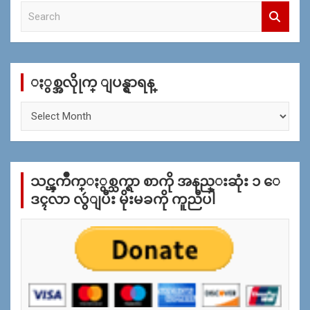
S
e
a
r
c
ႏွစ္အလိုုက္ ျပန္ရွာရန္
h
ႏွ
စ္
အ
လိုု
က္
သင္ၾကိဳက္ႏွစ္သက္ရာ စာကို အနည္းဆုံး ၁ ေ
ျ
ပ
ဒၚလာ လွဴျပီး မိုးမခကို ကူညီပါ
န္
ရွာ
ရန္