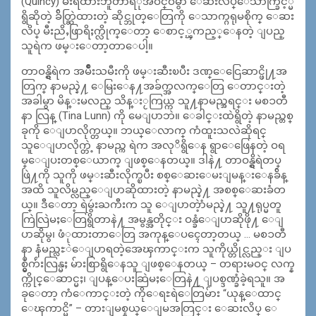
(Quincy) မီးရထားဘူတာရံုအဝင္ဝမွာ ေဆးလိပ္ေသာက္ခြင့္မ
ရွိဆိုတဲ့ ခ်ိတ္ဆြဲထားတဲ့ ဆိုင္ဘုတ္ေတြကို ေသာက္ဂရုမစိုက္ ေဆး
လိပ္ မီးညိႇဖြာရိႈက္လိုက္ေတာ့ ေစာင့္ၾကည့္ေနတဲ့ ျပည္
သူရဲက ဖမ္းေတာ့တာေပါ့။
တာဝန္ရွိရဲက အမ်ဳိးသမီးကို ဖမ္းဆီးၿပီး ဒဏ္ေငြေဆာင္ဖို႔အ
တြက္ နာမည္နဲ႔ ေမြးေန႔အခ်က္အလက္ေတြ ေတာင္းတဲ့
အခါမွာ မိန္းမလည္ သိန္းႂကြယ္က သူ႔နာမည္အရင္း မစၥတီ
နာ လြန္ (Tina Lunn) ကို မေျပာဘဲ။ ေခါင္းထဲရွိတဲ့ နာမည္တစ္
ခုကို ေျပာလိုက္တယ္။ ဘယ္ေလာက္ ကံထူးသလဲဆိုရင္
သူေျပာလိုက္တဲ့ နာမည္က ရဲက အလုိရွိေန ရွာေဖြေနတဲ့ ဝရ
မ္ေျပးတစ္ေယာက္ ျဖစ္ေနတယ္။ ဒါနဲ႔ တာဝန္ရွိရဲတပ္
ဖြဲ႔ကို သူကို ဖမ္းဆီးလိုက္ၿပီး စစ္ေဆးေမးျမန္းေနခ်ိန္
အထိ သူလိမ္လည္ေျပာဆိုထားတဲ့ နာမည္နဲ႔ အစစ္ေဆးခံတ
ယ္။ ဒီေတာ့ ရဲမွဴးႀကီးက သူ ေျပာတဲ့ာံမည္နဲ႔ သူ႔ရုပ္မတူ
ကြဲလြဲမႈေတြရွိတာနဲ႔ အမွန္အတိုင္း ဝန္ခံေျပာဆိုဖို႔ ေျ
ပာဆိုမွ၊ ဖံုထားတာေတြ အကုန္ေပၚေတာ့တယ္ … မစၥတီ
နာ နံမည္လႊဲေျပာရတဲ့အေၾကာင္းက သူကိုယ္တိုင္လည္း ျပ
စ္မွဳက်ဴးလြန္မႈ မ်ားစြာရွိေနသူ ျဖစ္ေနတယ္ – တရားမဝင္ လက္န
က္ကိုင္ေဆာင္မႈ၊ ျပန္ေပးဆြဲမႈေတြနဲ႔ ျပစ္ဒဏ္ခံခဲ့ရသူ။ အ
ခုေတာ့ ကံေကာင္းတဲ့ ကိုေရႊရဲေတြမ်ား “ယုန္ေထာင္
ေၾကာင္မိ” – တားျမစ္နယ္ေျမအတြင္း ေဆးလိပ္ ေ