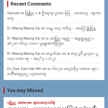
Recent Comments
Samuel
on
ခြန္ဆိုင္း ● ဦးထုတ္ျပာေတြ … လာတယ္… ၾကာ
မယ္
Dr. Maung Maung Gyi
on
သန္း၀င္းလိႈင္ – ဆာဂြ်န္ဆိုင္မြန္
Dr. Maung Maung Gyi
on
ေမာင္စြမ္းရည္ – အမွတ္အနည္း
ဆံုးေက်ာင္းသား ျမန္မာစာကိုသြား
Dr. Maung Maung Gyi
on
လွေက်ာေဇာ ● တပ္ျပဳျပင္ေျ
ပာင္းလဲေရး – အပုိင္း (၁၂)
Ko Zaw Zaw Han Win
on
ေက်ာ္ေမာင္(တိုင္းတာေရး) –
၀တၳဳမဖတ္သည့္ ပညာတတ္
You may Missed
ပင္တိုင္က႑
မာမာေအး
ရသေဆာင္းပါးစုံ