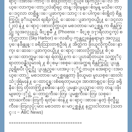
ရာင္းအားေကာင္း၊ စီးပြားတိုးႏိုင္တယ္။ ၾကည့္ေလ ဘ
ယ္ေလာက္ေတာ္သလဲဆိုရင္ တန္းဖိုးမွန္ေစ်းမွန္ မသိေတာ့
ေဒၚလာ တစ္သိန္းေျခာက္ေသာင္း ေပါက္ေစ်းရွိတဲ့ စိန္လ
က္စြပ္ကို ခုိးယူၿပီး ရႈရိႈက္ခ်င္တဲ့ ေဆးေျခာက္ဝယ္ဖို႔ ေဒၚလာ
(၂၀) နဲ႔ ေရာင္းစားလိုက္တယ္။ မစၥတာေမာ္ရစ္ဆန္ က စိန္လက္စြ
ပ္ကို သူအလုပ္လုပ္တဲ့ ဖီႏွစ္ၿမိဳ ႔ (Phoenix – ဖီႏွစ္ ဒ႑ာရီလာငွက္) စ
ကိုင္ဟာဘား (Sky Harbor) ေလဆိပ္ ကုန္တင္ကုန္ခ်ေနရာမွာ အလုပ္လု
ပ္ေနခ်ိန္တုန္း ခရီးသြားတစ္ဦးရဲ ႔ အိတ္ထဲက ခိုးယူလိုက္ၿပီးေနာ
က္၊ ေဆးေျခာက္ဝယ္ဖို႔ ေရာင္းစားလိုက္တယ္လို႔ စံုစ
မ္းေထာက္လွမ္းေရး ရဲတပ္ဖြဲ႔က ေျပာဆိုတယ္။ သက္ဆုိင္
ရာတာဝန္ရွိသူမ်ားရဲ ႔ စံုစမ္းစစ္ေဆးခ်က္အရ စိန္လက္စြပ္ကို ျပန္လ
ည္ရရွိၿပီး ပိုင္ရွင္ကို ျပန္လည္ေပးအပ္ႏုိင္ခဲ့တယ္။ အေရာင္းအဝ
ယ္ေတာ္တဲ့ မစၥတာေမာ္ရစ္ဆန္ကေတာ့ ခိုးယူမႈ၊ မူးယစ္ေဆးဝါး
သံုးစြဲမႈနဲ႔ ေထာင္နန္းစံရေတာ့မယ္။ အာဏာရွင္ေတြ၊ ခရို
နီေတြ တိုးတက္ဖြံ႔ၿဖိဳးေနတဲ့ ျမန္မာျပည္မွာေတာ့ တန္းဖိုး
မျဖတ္ႏိုင္တဲ့ ေတာင္ႀကီးေတြ၊ ျမစ္ႀကီးေတြ၊ သစ္ေ
တာႀကီးေတြကို ရတဲ့ေစ်းနဲ႔ ေရာင္းစားေနတဲ့ ဗိုလ္ခ်ဳပ္ႀ
ကီးေတြလုပ္ပံုမ်ား မစၥတာ ေမာ္ရစ္ဆန္နဲ႔ နင္လားငါလား။ (သတ
င္း – ABC News)
===============================