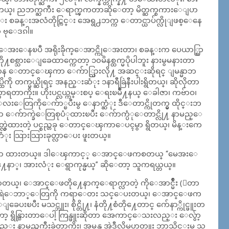
းတယ္၊ ညဘက္ႀကီး ေရာက္ၾကတာဆိုေတာ့ မိတ္ဆက္စကားေျပာ
္း စခန္းအလံတိုင္ကြင္း အေရွ႕ဘက္က ေတာင္ယာပ်က္လိုျဖစ္ေနေ
 ဗုေဒၵါ။
အးေနၿပီ အရိုးခိုက္ေအာင္ကိုေအးတာ၊ စခန္းက ပေယာ္ရြာ
စစ္သားေျခေထာက္ကေတာ့ ၁၀မိနစ္ထက္မပိုပါဘူး နားမွမနားတာ
ကေန ေတာင္ေၾကာ ေက်ာ္သြားလို႔ အဆင္းဆိုရင္ ျမန္မာဘ
 တက္မယ္ဆိုရင္ အနည္းဆံုး ၁နာရီခြဲနီးပါးရွိတယ္၊ ဆိုလိုတာ
ကိုး။ ဟိုးပင္လယ္ကမ္းစပ္ ေရးၿမိဳ႔နယ္ ေခါဇာ၊ ကဗ်ာဝ၊
စုေလးေတြကိုေက်ာ္ၿပီးမွ ေနာက္ဆံုး ဒီေတာင္ကိုတက္မွ ထိုင္းဘ
ွာ ေက်ာက္ခဲေတြစုပံုထားၿပီး ေက်ာက္ပံုေတာင္လို႔ နာမည္ေ
ို ခုတ္လွဲထားတဲ့ ပင္စည္တခု ေတာင္ေၾကာေပၚမွာ ရွိတယ္၊ မိန္းကေ
ံုး သြားသြားခုတ္လာေပး ဖူးတယ္။
တိုက္မွာ ထားတယ္။ ဒါေၾကာင့္ ေအာင္ေဖကစတယ္ “မေအးေ
နဲ႔ေနာ္၊ အားလံုး ေရွာကုန္မယ္” ဆိုေတာ့ သူကရယ္တယ္။
ာတယ္၊ ေအာင္ေဖတို႔ေနာက္ေရာက္လာတဲ့ ကိုေအာင္မ်ိဳး (ေတာ
္းဝင္းက ရဲေဘာ္ေတြကို ကရာေတး သင္ေပးတယ္၊ ေအာင္ေဖက
းၿပီး မသင္ဘူး၊ စိုင္တို႔၊ နံတို႔စံတို႔ေတာင္ က်ေနာ္ကိုင္ဖူးတ
ိန္သြားတာေပါ့ ကြန္ဖူးဆိုတာ အေကာင္ေသးလည္း ေလွ်ာ့
း နာမည္ႀကီးခဲ့တာကိုး၊ အမွန္က အဲဒီလိုမဟုတ္ဘူး ဘာသိုင္းမွ သ