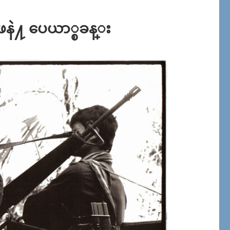
ေဖနဲ႔ ပေယာ္စခန္း