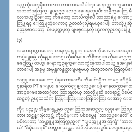
သူ႔ကိုအတုခိုးတာလား ဘာလားမသိပါဘူး ေနာက္ၾကက္မတေ
အဘတဲအတြက္ ျပင္ဆင္ရွင္းလင္းေရးလုပ္ၿပီး အမွိဳက္ေတြ မီး
လးကယ္ပါဦးေတာ့ က်မေတာ့ သားပ်က္ပါၿပီ ဘာညာနဲ႔ ေအာ္
တြ႔ရင္ ေတြ႔တဲ့ေကာင္ ဥတလံုးပိုရမယ္ေပါ့၊ ဘာလို႔ဆိ
ညေနစာေတာ့ မီးမဖုတ္တဖုတ္ ျဖစ္ေနတဲ့ ၾကက္ဥဟင္းန
(၃)
အဘေရာက္လာေတာ့ တရက္ႏွစ္ရက္ စခန္းကိုေလ့လာတယ္၊ သူ႕ရဲေဘာ
တပ္မွဴးျဖစ္တဲ့ ကိုရန္ေအာင္၊ ကိုၿငိမ္း၊ ကိုစိုးဝင္း၊ ကိုေ
ခၚေတြ႔တယ္၊ ေနာက္၃ရက္ေလာက္ပဲၾကာပါတယ္ အေျခခံစစ္သင
တာေပါ့ အခုမွ အမွန္အကန္စစ္သားျဖစ္ရမယ္ အတုဘဝက လြတ္ၿပ
သင္တန္းေပးေတာ့ ပဲခူးသားႀကီး ကိုေဂ်ာ္နီက ထမင္းဒိုင္ခံ
၄နာရီထ PT ေျပး၊ ေလ့က်င့္ခန္းလုပ္ေပါ့၊ ေနတက္လာေတာ
အာင္ေဖအေတာ္ခံစား သြားရတယ္ ဘာလို႔ဆို လေရာင္က ပ်ပ်
ထင္ရတဲ့ ဥၾသသံက လြမ္းလြမ္းေဆြးေဆြး ေအာ္ ေတာ္လ
ကိုျပည္အုပ္ အိမ္ေရွ႕မွာ လူေတြကအဆင္သင့္ လူစု၊ ေသြးပ
တာ၊ သင္တန္းမွဴးလုပ္တဲ့ ကိုၿငိမ္းက ပါးစပ္ကေန “ဘာလုပ္
ၿပီးေတာ့ “ဘယ္သူ႔အတြက္လည္း” “ျပည္သူ႔အတြက္ပဲ” “ဘာလုပ္ဖို႔လဲ”
လဲ” “ဒီမိုကေရစီ” ဘယ္ညာ၊ ဘယ္ညာ အဲဒီလိုေအာ္ၿပီး ေျပး