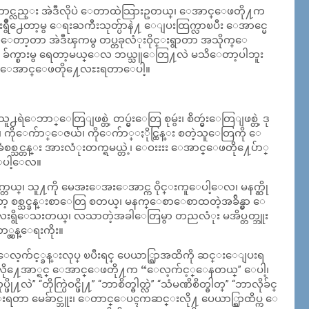
ကာင္လည္း အဲဒီလိုပဲ ေတာထဲသြားဥတယ္၊ ေအာင္ေဖတို႔က
ရွိဳ႕ေတာ့မွ ေရးႀကီးသုတ္ပ်ာနဲ႔ ေျပးထြက္လာၿပီး ေအာင္မေ
ေတာ့တာ အဲဒီၾကမွ တပ္တခုလံုးဝိုင္းရွာတာ အသိုက္ေ
ု ခ်က္စားမွ ရေတာ့မယ္ေလ ဘယ္သူေတြ႔လဲ မသိေတာ့ပါဘူး
ဲ႔ ေအာင္ေဖတို႔ေလႊးရတာေပါ့။
္ေတြျဖစ္တဲ့ တပ္မွဴးေတြ စုမွဴး၊ စိတ္မွဴးေတြျဖစ္တဲ့ ဒု
မာင္လတ္၊ ကိုေက်ာ္ေဇယ်၊ ကိုေက်ာ္ႏိုင္ထြန္း စတဲ့သူေတြကို ေ
္တန္း အားလံုးတက္ရမယ္တဲ့၊ ေဝးးးး ေအာင္ေဖတို႔ေပ်ာ္
ီေပါ့ေလ။
ခ်က္တယ္၊ သူ႔ကို မေအးေအးေအာင္က ဝိုင္းကူေပါ့ေလ၊ မနက္ဆို
့ စစ္သင္ခန္းစာေတြ စတယ္၊ မနက္ေစာေစာထတဲ့အခ်ိန္မွာ ေ
ေလးရွိေသးတယ္၊ လသာတဲ့အခါေတြမွာ တညလံုး မအိပ္တတ္ဘူး
ွန္ေရးကိုး။
ူေလ့က်င့္ခန္းလုပ္ ၿပီးရင္ ပေယာ္ရြာအထိကို ဆင္းေျပးရ
ေနလဲ” လို႔ေအာ္ရင္ ေအာင္ေဖတို႔က “ေလ့က်င့္ေနတယ္” ေပါ့၊
 “တိုက္ပြဲဝင္ဖို႔” “ဘာစိတ္ဓါတ္လဲ” “သံမဏိစိတ္ဓါတ္” “ဘာလိုခ်င္
ဆင္းရတာ မေခ်ာင္ဘူး၊ ေတာင္ေပၚကဆင္းလို႔ ပေယာ္ရြာထိပ္က ေ