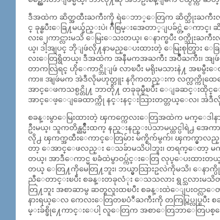
ဒီအထဲက ဆိတ္အထီးႀကီးကို ရဲေဘာ္ေတြက ဆိတ္သိုးႀကီး
င္ ခုန္ၿပီးေခြ႔မယ္ခ်ည္းပဲ၊ ဂ်ိဳစြမ္းအေတာ္ျပခ်င္တဲ့ေက
လး၂ေကာင္လားမသိ ေမြးေသးတယ္၊ ေနာက္ၿပီး ဝက္သိုးႀကီးလို
ယ္၊ ဒါ့အျပင္ ဘိုျဖဴလို႔နာမည္ေပးထားတဲ့ ေမြးစုတ္ဖြား ေခြး
လးေတြရွိတယ္၊ ဒီအထဲက အနီမကအႀကီး အပ်ိဳႀကီး၊ အျဖဴ
တာကလြဲရင္ ဟိုေကာင္ဘိုျဖဴ လာၿပီး မရိုးမသားနဲ႔ အၿမွီးေထာင္
ကာ။ အျဖဴမက အဲဒီလိုမဟုတ္ဘူး နဂိုကတည္းက လက္လက္ကိုထေ
အာင္ေဖကသစ္ပင္တို႔ ဘာတို႔ တခုခုမွီၿပီး ေျခဆင္းထိုင္
အာင္ေဖ့ေျခေထာက္ကို နင္းနင္းသြားတတ္တယ္ေလ၊ အဲဒီလိ
စခန္းမွာေမြးထားတဲ့ ၾကက္ကေလးေတြအထဲက မက္ေဒါန
ဦးမယ္၊ သူကတိန္ညင္မ်ိဳးထက္ နည္းနည္းပဲသာမယ္ထင္ပါရဲ
လို႕ ၾကက္အထီးေကာင္ေတြမ်ား မ်က္စိက်မွက်၊ ၾကက္မွ
တာ့ ေအာင္ေဖလည္း ေသခ်ာမသိပါဘူး၊ တရက္ေတာ့ မက္
တယ္၊ အာဒီေကာင္မ ၿခံထဲမွာဝပ္က်င္းေတြ လုပ္ေပးထားတယ္
တယ္ ေတြ႔ကိုမေတြ႔ဘူး၊ ဘယ္မွာသြားဥလဲကိုမသိ၊ ေနာက္
ညီေတာင္းၿပီး စခန္းတခုလံုး ေသသလား ရွင္သလားမသိတဲ့
တြ႔ဘူး အစာဆာမွ ဆတ္စလူးထၿပီး စခန္းထဲေျပးဝင္လာေတာ
နားရယ္ေလ ကေလးေတြတၿပံဳႀကီးကို တကြပ္ကြပ္လုပ္ၿ
မ္းခ်စ္ဖို႔ေကာင္းေပါ့ လူေတြက အစာေတြဘာေတြပစ္ေက