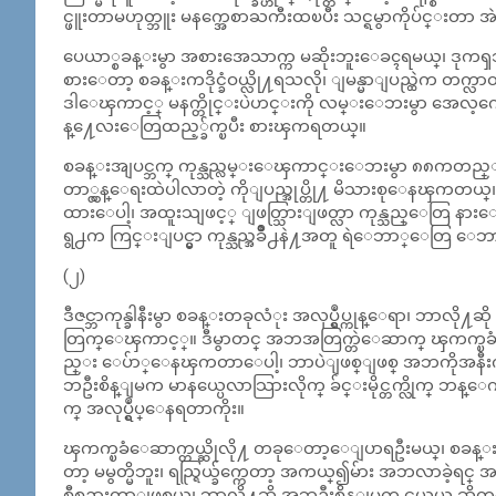
င္ဖူးတာမဟုတ္ဘူး မနက္အေစာႀကီးထၿပီး သင္ရမွာကိုပ်င္းတာ 
ပေယာ္စခန္းမွာ အစားအေသာက္က မဆိုးဘူးေခၚရမယ္၊ ဒုကၡသည္စ
စားေတာ့ စခန္းကဒိုင္ခံဝယ္လို႔ရသလို၊ ျမန္မာျပည္ထဲက တက
ဒါေၾကာင့္ မနက္တိုင္းပဲဟင္းကို လမ္းေဘးမွာ အေလ့က်
န္႔ေလးေတြထည့္ခ်က္ၿပီး စားၾကရတယ္။
စခန္းအျပင္ဘက္ ကုန္သည္လမ္းေၾကာင္းေဘးမွာ ၈၈ကတည္
တာ္လွန္ေရးထဲပါလာတဲ့ ကိုျပည္အုပ္တို႔ မိသားစုေနၾကတ
ထားေပါ့၊ အထူးသျဖင့္ ျဖတ္သြားျဖတ္လာ ကုန္သည္ေတြ န
ရွ႕က ကြင္းျပင္မွာ ကုန္သည္အခ်ိဳ႕နဲ႔အတူ ရဲေဘာ္ေ
(၂)
ဒီဇင္ဘာကုန္ခါနီးမွာ စခန္းတခုလံုး အလုပ္ရွဳပ္ကုန္ေရာ၊ ဘာ
တြက္ေၾကာင့္။ ဒီမွာတင္ အဘအတြက္တဲေဆာက္ ၾကက
ည္း ေပ်ာ္ေနၾကတာေပါ့၊ ဘာပဲျဖစ္ျဖစ္ အဘကိုအနီးကပ္ ေစ
ဘဦးစိန္ျမက မာနယ္ပေလာသြားလိုက္ ခ်င္းမိုင္တက္လိုက္ ဘန္ေ
က္ အလုပ္ရွဳပ္ေနရတာကိုး။
ၾကက္ၿခံေဆာက္တယ္ဆိုလို႔ တခုေတာ့ေျပာရဦးမယ္၊ စခန္း
တာ့ မမွတ္မိဘူး၊ ရည္ရြယ္ခ်က္ကေတာ့ အကယ္၍မ်ား အဘလာခဲ့
စီစဥ္ထားတာျဖစ္မယ္၊ ဘာလို႔ဆို အဘဦးစိန္ျမက ငယ္ငယ္က