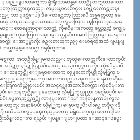
ရင္ ျပန္ေျပးတက္ရေကာ ရိုးရိုးသာမာန္ေတာင္ကို တက္ရတာေတာ
ာ့ တြက္သာၾကည့္၊ လမ္းမွာေခ်ာင္း ဟပ္တဲ့ေကာင္ကဟပ္၊
့ ဘာျဖစ္လဲေပါ့၊ ဒီေကာင္ကေတာ့ သြားၿပီ အမွတ္ကေတာ့ မေ
ေတြေပးမယ္ ဘာညာေျပာထားေတာ့ လူေတြက ၾကြတက္ေနၾ
ထေနေအာင္ေသာက္တဲ့ ကိုၿငိမ္းကေတာ့ ခပ္တည္တည္ပဲ စက္ရုပ္
ာမွမျဖစ္၊ လူေတြကလမ္းမွာ သူ႔ဆီကအသံထြက္လာမွာ ေၾကာ
ေဖာက္ကို ေအာ္ရမွာကိုး စဥ္းစားၾကည့္ ေမာရတဲ့အထဲ ျပန္ျ
ယ္ညာမွန္ေအာင္သာ ဂရုစိုက္ရတာ။
ာသင္ရေကာ၊ အဘဦးစိန္ျမကလည္း တုတ္ေကာက္ႀကီးေထာက္ၿပီး
ြဲ႔၃-၄ဖြဲ႔ ဖြဲ႔ၿပီးေတာ့ ေလ့က်င့္ရတာကိုး၊ ကိုၿငိမ္းဝီ
ေအာ္ ေသနတ္ဒင္ကို ေျမမွာေထာက္ လူ႔ခႏၵာကိုယ္ကိုလွိမ့္ထြက္ ၿ
င္ေဖတို႔ အလွည့္ေရာက္ေတာ့ အဘကလည္း ၾကည့္ေနတာဆိုေ
တြကကိုယ္ကိုင္းၿပီး အသင့္အေနအထားခ်ီတက္လာ၊ ကိုၿငိမ္းက
ပီး ေသနတ္ဒင္ကိုေျမေထာက္ လွိမ့္ထြက္မယ္လုပ္တာ၊ ဒင္ကေခ်ာ္ၿပီး ေ
ၿပီး နဖူးတည့္တည့္ကို လာနမ္းတာ “ခြပ္” ကနဲေနတာပဲ၊ လူလ
အနာခံၿပီး လွိမ့္ထြက္၊ ေမွာက္္ၿပီး ပါးစပ္က တဒိုင္းဒို
ကို မသိမသာလွမ္းၾကည့္ေတာ့ မရွိေတာ့ဘူး ေတာ္ပါေ
ဦးသိန္းဝင္းက ရယ္ၿပီး ျပန္ေျပာျပတာ ေအာင္ေဖနဖူး