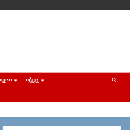
စဥ္အလာ
ပင္တိုင္က႑