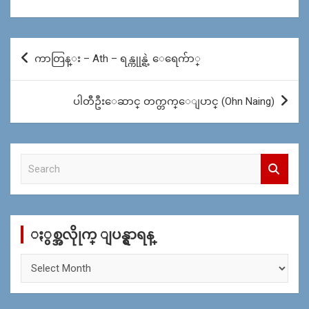
Post
ကာတြန္း – Ath – ရန္ကုုန္ရဲ့ ေရေက်ာ္
navigation
ပါတီဦးေဆာင္ တက္တက္ေျပာင္ (Ohn Naing)
S
e
a
r
c
ႏွစ္အလိုုက္ ျပန္ရွာရန္
h
ႏွ
စ္
အ
လိုု