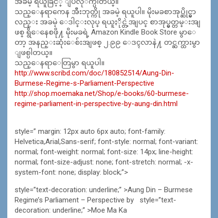
အခမဲ့ ရယူခြင့္ ျပဳလုိက္ပါတယ္။
သည္ေနရာကေန အီးဘုတ္ကို အခမဲ့ ရယူပါ။ မိုးမခစာအုပ္ဆိုင္မွာ
လည္း အခမဲ့ ေဒါင္းလုပ္ ရယူႏိုင္တဲ့အျပင္ စာအုပ္မွတ္တမ္းအျ
ဖစ္ ရွိေနေစဖို႔ မိုးမခရဲ့ Amazon Kindle Book Store မွာေ
တာ့ အနည္းဆုံးေစ်းအျဖစ္ ၂.၉၉ ေဒၚလာနဲ႔ တင္ဆက္ထားမွာ
ျဖစ္ပါတယ္။
သည္ေနရာေတြမွာ ရယူပါ။
http://www.scribd.com/doc/180852514/Aung-Din-
Burmese-Regime-s-Parliament-Perspective
http://shop.moemaka.net/Shop/e-books/60-burmese-
regime-parliament-in-perspective-by-aung-din.html
style=” margin: 12px auto 6px auto; font-family:
Helvetica,Arial,Sans-serif; font-style: normal; font-variant:
normal; font-weight: normal; font-size: 14px; line-height:
normal; font-size-adjust: none; font-stretch: normal; -x-
system-font: none; display: block;”>
style=”text-decoration: underline;” >Aung Din – Burmese
Regime’s Parliament – Perspective by
style=”text-
decoration: underline;” >Moe Ma Ka