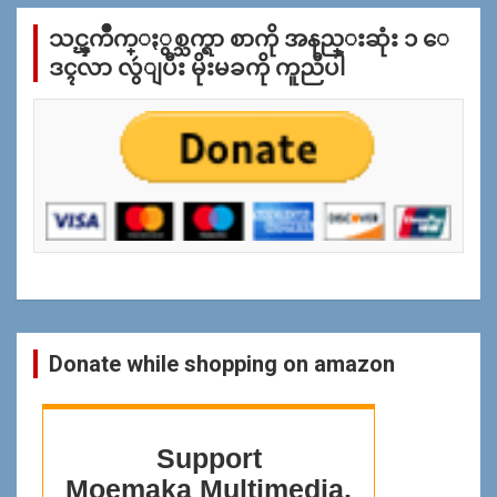
က္
သင္ၾကိဳက္ႏွစ္သက္ရာ စာကို အနည္းဆုံး ၁ ေ
ျ
ပ
ဒၚလာ လွဴျပီး မိုးမခကို ကူညီပါ
န္
ရွာ
ရန္
Donate while shopping on amazon