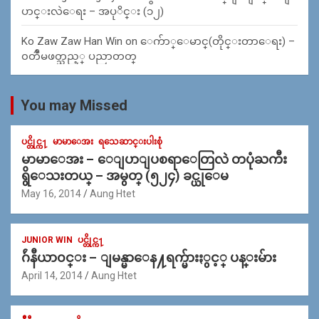
ပာင္းလဲေရး – အပုိင္း (၁၂)
Ko Zaw Zaw Han Win
on
ေက်ာ္ေမာင္(တိုင္းတာေရး) –
၀တၳဳမဖတ္သည့္ ပညာတတ္
You may Missed
ပင္တိုင္က႑
မာမာေအး
ရသေဆာင္းပါးစုံ
မာမာေအး – ေျပာျပစရာေတြလဲ တပုံႀကီး
ရွိေသးတယ္ – အမွတ္ (၅၂၄) ခင္ယုေမ
May 16, 2014
Aung Htet
JUNIOR WIN
ပင္တိုင္က႑
ဂ်ဴနီယာ၀င္း – ျမန္မာေန႔ရက္မ်ားႏွင့္ ပန္းမ်ား
April 14, 2014
Aung Htet