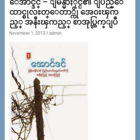
ေအာင္ဒင္ – ျမန္မာႏိုင္ငံ၏ ျပည္ေ
ထာင္စုလႊတ္ေတာ္ကို အေ၀းၾက
ည့္ အနီးၾကည့္ စာအုပ္ထြက္ျပီ
November 1, 2013
admin