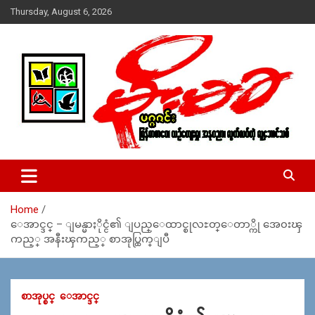
Skip
Thursday, August 6, 2026
to
content
USA – editors @ moemaka.net ((510) 854-6501)။ ရန္ကုန္ ဆက္သြ
MoeMaKa Burmese News &
ယ္ေရး – အမွတ္ ၂၅၄၊ ပထပ္၊ လမ္း ၄၀၊ ေက်ာက္တံတား၊ ရန္ကုန္။
Media
(ဖုုံး – ၀၉ ၂၅၂ ၂၄၉ ၀၉၄ ၊ ၀၉ ၄၂၁ ၇၄၃ ၇၅၃ ၊ ၀၉ ၅၀၄ ၁၀ ၅၈) ျ
ဖန္႔ခ်ိေရး – ဆိပ္ကမ္းသာစာေပ – အမွတ္ ၁၃ / ၃၈ လမ္း။ ပလာ
Home
ဇာေစ်းသစ္ ။ ၀၉ ၇၈၆၈၃၇ ၃၀၅ / ၀၉ ၉၆၃၆၉၉၈၃၄
ေအာင္ဒင္ – ျမန္မာႏိုင္ငံ၏ ျပည္ေထာင္စုလႊတ္ေတာ္ကို အေ၀းၾ
ကည့္ အနီးၾကည့္ စာအုပ္ထြက္ျပီ
စာအုပ္စင္
ေအာင္ဒင္