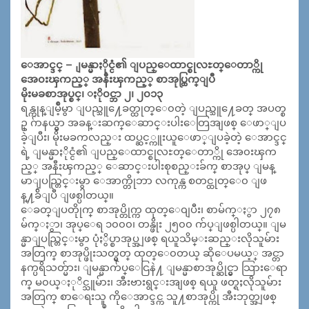
ေအာင္ဒင္ – ျမန္မာႏိုင္ငံ၏ ျပည္ေထာင္စုလႊတ္ေတာ္ကို
အေ၀းၾကည့္ အနီးၾကည့္ စာအုပ္ထြက္ျပီ
မိုးမခစာအုပ္စင္၊ ႏို၀င္ဘာ ၂၊ ၂၀၁၃
ရန္ကုန္ျမိဳ့မွာ ျပည္သူ႔ေခတ္ထုတ္ေ၀တဲ့ ျပည္သူ႔ေခတ္ အပတ္စ
ဥ္ ဂ်ာနယ္မွာ အခန္းဆက္ေဆာင္းပါးေတြအျဖစ္ ေဖာ္ျပ
ခဲ့ျပီး၊ မိုးမခကလည္း ထပ္ဆင့္ကူးယူေဖာ္ျပခဲ့တဲ့ ေအာင္ဒင္
ရဲ့ ျမန္မာႏိုင္ငံ၏ ျပည္ေထာင္စုလႊတ္ေတာ္ကို အေ၀းၾက
ည့္ အနီးၾကည့္ ေဆာင္းပါးစုစည္းခ်က္ စာအုပ္ ျမန္
မာျပည္တြင္းမွာ ေအာက္တိုဘာ လကုန္က စတင္ထုတ္ေ၀ ျဖ
န္႔ခ်ိျပီ ျဖစ္ပါတယ္။
ေခတ္ျပတိုုက္ စာအုပ္တိုက္က ထုတ္ေ၀ျပီး၊ စာမ်က္ႏွာ ၂၇၈
မ်က္ႏွာ၊ အုပ္ေရ ၁၀၀၀၊ တန္ဖိုး ၂၅၀၀ က်ပ္ျဖစ္ပါတယ္။ ျမ
န္မာျပည္တြင္းမွာ ပုံႏွိပ္စာအုပ္အျဖစ္ ရယူသိမ္းဆည္းလိုသူမ်ား
အတြက္ စာအုပ္ဖိုးသတ္မွတ္ ထုတ္ေ၀တယ္ ဆိုေပမယ့္ အင္တာ
နက္ပရိသတ္မ်ား၊ ျမန္မာက်ပ္ေငြနဲ႔ ျမန္မာစာအုပ္ဆိုင္မွာ သြားေရာ
က္ မ၀ယ္ႏုိင္သူမ်ား၊ အီးဗားရွင္းအျဖစ္ ရယူ ဖတ္ရႈလိုသူမ်ား
အတြက္ စာေရးသူ ကိုေအာင္ဒင္က သူ႔စာအုပ္ကို အီးဘုတ္အျဖစ္