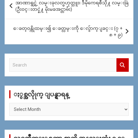
အာဏာရွင္ရဲ့ လမ္းခုလတ္မဟုတ္ဘူး၊ ဒီမိုကေရစီသို႔ လမ္းခြဲ
navigation
(ဦး၀င္းတင္နဲ႔ မိုးမခအင္တာဗ်ဴး)
ေခတ္၀န္ကိုထမ္း၍ ေခတ္လမ္းကို ေလွ်ာက္ျခင္း (၇ +
၈ + ၉)
S
e
a
r
c
ႏွစ္အလိုုက္ ျပန္ရွာရန္
h
ႏွ
စ္
အ
လိုု
က္
ျ