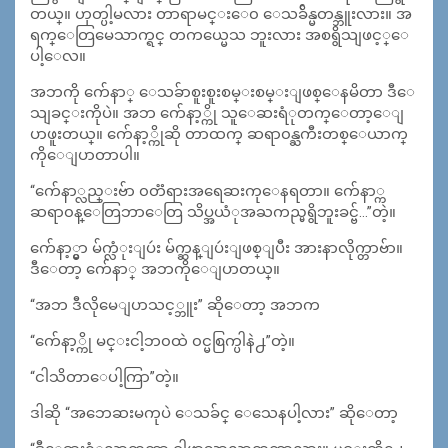
တယ္။ ဟုတ္ပါ့မလား တာရာမင္းေ၀ ေသခ်ိန္မတန္ဘူးလား။ အ
ရက္ေတြမေသာက္ရင္ တကယ္မေသ ဘူးလား အစရွိသျဖင့္ေ
ပါ့ေလ။
အဘကို က်ေနာ္ ေသခ်ာစူးစူးစမ္းစမ္းျဖစ္ေနမိတာ ဒီေ
သျခင္းကိုပဲ။ အဘ က်ေနာ့္ကို သူေဆးရံုတက္ေတာ့ေျ
ပာဖူးတယ္။ က်ေနာ့္ကိုဆို တာထက္ ဆရာ၀န္ႀကီးတစ္ေယာက္
ကိုေျပာတာပါ။
“က်ေနာ္လည္းဗ်ာ ၀တၱရားအရေဆးကုေနရတာ။ က်ေနာ္က
ဆရာ၀န္ေတြဘာေတြ သိပ္အယံုအႀကည္မရွိဘူးခင္ဗ်…”တဲ့။
က်ေနာ့္မွာ မ်က္လံုးျပဴး မ်က္ဆန္ျပဴးျဖစ္ျပီး အားနာလိုက္တာဗ်ာ။
ဒီေတာ့ က်ေနာ္ အဘကိုေျပာတယ္။
“အဘ ဒီလိုမေျပာသင့္ဘူး” ဆိုေတာ့ အဘက
“က်ေနာ့္ကို မင္းငါ့ဘ၀ထဲ ၀င္မစြက္ပါနဲ႕”တဲ့။
“ငါသိတာေပါ့ကြာ”တဲ့။
ဒါဆို “အဘေဆးမကုပဲ ေသခ်င္ ေသေနပါ့လား” ဆိုေတာ့