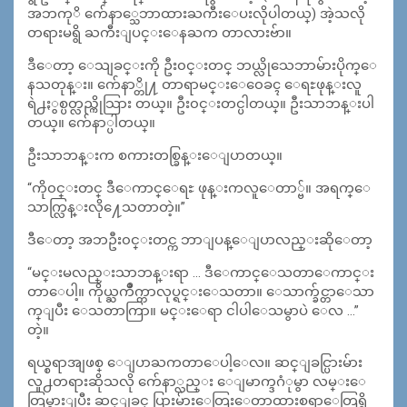
အဘကုိ က်ေနာ္သေဘာထားႀကီးေပးလိုပါတယ္) အဲ့သလို
တရားမရွိ ႀကီးျပင္းေနႀက တာလားဗ်ာ။
ဒီေတာ့ ေသျခင္းကို ဦး၀င္းတင္ ဘယ္လိုသေဘာမ်ားပိုက္ေ
နသတုန္း။ က်ေနာ္တို႔ တာရာမင္းေ၀ေခၚ ေရႊဖုန္းလူ
ရဲ႕ႏွစ္ပတ္လည္ကိုသြား တယ္။ ဦး၀င္းတင္ပါတယ္။ ဦးသာဘန္းပါ
တယ္။ က်ေနာ္ပါတယ္။
ဦးသာဘန္းက စကားတစ္ခြန္းေျပာတယ္။
“ကို၀င္းတင္ ဒီေကာင္ေရႊ ဖုန္းကလူေတာ္ဗ်။ အရက္ေ
သာက္လြန္းလို႔ေသတာတဲ့။”
ဒီေတာ့ အဘဦး၀င္းတင္က ဘာျပန္ေျပာလည္းဆိုေတာ့
“မင္းမလည္းသာဘန္းရာ … ဒီေကာင္ေသတာေကာင္း
တာေပါ့။ ကိုယ္ႀကိဳက္တာလုပ္ရင္းေသတာ။ ေသာက္ခ်င္တာေသာ
က္ျပီး ေသတာကြာ။ မင္းေရာ ငါပါေသမွာပဲ ေလ …”
တဲ့။
ရယ္စရာအျဖစ္ ေျပာႀကတာေပါ့ေလ။ ဆင္ျခင္ပြားမ်ား
လူ႕တရားဆိုသလို က်ေနာ္လည္း ေျမာက္ဒဂံုမွာ လမ္းေ
တြမွားျပီး ဆင္ျခင္ ပြားမ်ားေတြးေတာထားစရာေတြရွိ